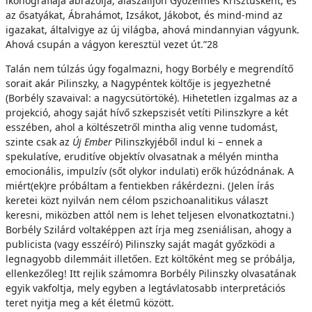
ikonográfiája ábrázolja, alászálljon Győzelmes Krisztusként, és
az ősatyákat, Ábrahámot, Izsákot, Jákobot, és mind-mind az
igazakat, általvigye az új világba, ahová mindannyian vágyunk.
Ahová csupán a vágyon keresztül vezet út.”28
Talán nem túlzás úgy fogalmazni, hogy Borbély e megrendítő
sorait akár Pilinszky, a Nagypéntek költője is jegyezhetné
(Borbély szavaival: a nagycsütörtöké). Hihetetlen izgalmas az a
projekció, ahogy saját hívő szkepszisét vetíti Pilinszkyre a két
esszében, ahol a költészetről mintha alig venne tudomást,
szinte csak az
Új Ember
Pilinszkyjéből indul ki – ennek a
spekulatíve, eruditíve objektív olvasatnak a mélyén mintha
emocionális, impulzív (sőt olykor indulati) erők húzódnának. A
miért(ek)re próbáltam a fentiekben rákérdezni. (Jelen írás
keretei közt nyilván nem célom pszichoanalitikus választ
keresni, miközben attól nem is lehet teljesen elvonatkoztatni.)
Borbély Szilárd voltaképpen azt írja meg zseniálisan, ahogy a
publicista (vagy esszéíró) Pilinszky saját magát győzködi a
legnagyobb dilemmáit illetően. Ezt költőként meg se próbálja,
ellenkezőleg! Itt rejlik számomra Borbély Pilinszky olvasatának
egyik vakfoltja, mely egyben a legtávlatosabb interpretációs
teret nyitja meg a két életmű között.