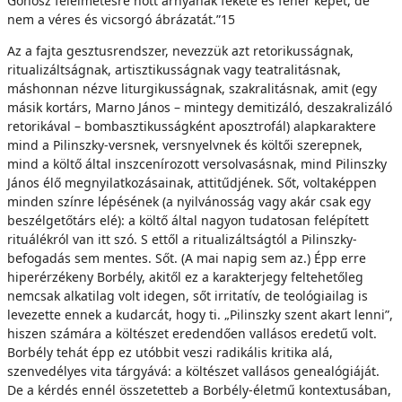
Gonosz félelmetesre nőtt árnyának fekete és fehér képét, de
nem a véres és vicsorgó ábrázatát.”15
Az a fajta gesztusrendszer, nevezzük azt retorikusságnak,
ritualizáltságnak, artisztikusságnak vagy teatralitásnak,
máshonnan nézve liturgikusságnak, szakralitásnak, amit (egy
másik kortárs, Marno János – mintegy demitizáló, deszakralizáló
retorikával – bombasztikusságként aposztrofál) alapkaraktere
mind a Pilinszky-versnek, versnyelvnek és költői szerepnek,
mind a költő által inszcenírozott versolvasásnak, mind Pilinszky
János élő megnyilatkozásainak, attitűdjének. Sőt, voltaképpen
minden színre lépésének (a nyilvánosság vagy akár csak egy
beszélgetőtárs elé): a költő által nagyon tudatosan felépített
rituálékról van itt szó. S ettől a ritualizáltságtól a Pilinszky-
befogadás sem mentes. Sőt. (A mai napig sem az.) Épp erre
hiperérzékeny Borbély, akitől ez a karakterjegy feltehetőleg
nemcsak alkatilag volt idegen, sőt irritatív, de teológiailag is
levezette ennek a kudarcát, hogy ti. „Pilinszky szent akart lenni”,
hiszen számára a költészet eredendően vallásos eredetű volt.
Borbély tehát épp ez utóbbit veszi radikális kritika alá,
szenvedélyes vita tárgyává: a költészet vallásos genealógiáját.
De a kérdés ennél összetetteb a Borbély-életmű kontextusában,