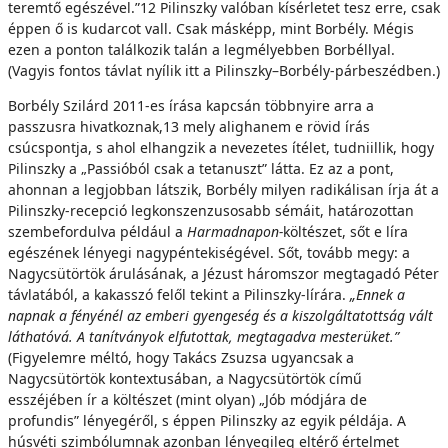
teremtő egészével.”12 Pilinszky valóban kísérletet tesz erre, csak
éppen ő is kudarcot vall. Csak másképp, mint Borbély. Mégis
ezen a ponton találkozik talán a legmélyebben Borbéllyal.
(Vagyis fontos távlat nyílik itt a Pilinszky–Borbély-párbeszédben.)
Borbély Szilárd 2011-es írása kapcsán többnyire arra a
passzusra hivatkoznak,13 mely alighanem e rövid írás
csúcspontja, s ahol elhangzik a nevezetes ítélet, tudniillik, hogy
Pilinszky a „Passióból csak a tetanuszt” látta. Ez az a pont,
ahonnan a legjobban látszik, Borbély milyen radikálisan írja át a
Pilinszky-recepció legkonszenzusosabb sémáit, határozottan
szembefordulva például a
Harmadnapon-
költészet, sőt e líra
egészének lényegi nagypéntekiségével. Sőt, tovább megy: a
Nagycsütörtök árulásának, a Jézust háromszor megtagadó Péter
távlatából, a kakasszó felől tekint a Pilinszky-lírára.
„Ennek a
napnak a fényénél az emberi gyengeség és a kiszolgáltatottság vált
láthatóvá. A tanítványok elfutottak, megtagadva mesterüket.”
(Figyelemre méltó, hogy Takács Zsuzsa ugyancsak a
Nagycsütörtök kontextusában, a Nagycsütörtök című
esszéjében ír a költészet (mint olyan) „Jób módjára de
profundis” lényegéről, s éppen Pilinszky az egyik példája. A
húsvéti szimbólumnak azonban lényegileg eltérő értelmet