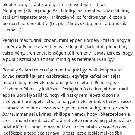
oldalon van, az áldozatén, az elszenvedőjén – itt az
élet(tapasztalat) megelőzi, felülírja az irodalmat (az irodalmi,
szellemi tapasztalatot) – Pilinszkynél ez fordítva van, ő ezen a
ponton lesz spekulatív. (Ld. pl.: „Nincs szebb, mint a bűnözők
szeme…”)
Pedig ki más tudná jobban, mint éppen Borbély Szilárd, hogy a
remény a Pilinszky-versben is legfeljebb „kidöntött pléhedény”,
vakremény, „reménytelenségen túli remény”… Más kérdés, hogy
a publicisztikában ez sem mindig és feltétlenül van így.
Borbély Szilárd retorikája mondhatjuk így: /voltaképpen/ az
önvád retorikája (anti-Szókratész), egyfajta kafkai per saját
maga ellen, melynek médiuma jelen esetben Pilinszky, s
részben a Pilinszky-költészet. Pedig ki más tudná jobban, mint
éppen Borbély Szilárd, hogy Pilinszky sem lépett ki soha a
„mélypont ünnepély”-éből, a nagypéntekiségből. S hogy a rossz
számára is mint excesszus van jelen, nem pedig, mint
privatio
boni
(Emmanuel Lévinas, Philippe Nemo), hogy költészetében a
„rossz monstruozitásával” számot vetve mindvégig polemizál az
üdvtörténet számos mozzanatával: az ex nihilo,
a privatio boni
,
legfőképp a teodícea tanával, s teszi ezt a legkiemelkedőbb