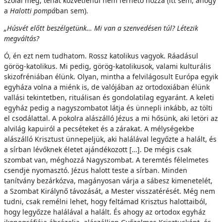
szólal meg, tehát közvetlenül nem férhető hozzá (itt sem, ahogy
a
Halotti pompá
ban sem).
„Húsvét előtt beszélgetünk… Mi van a szenvedésen túl? Létezik
megváltás?
Ó, én ezt nem tudhatom. Rossz katolikus vagyok. Ráadásul
görög-katolikus. Mi pedig, görög-katolikusok, valami kulturális
skizofréniában élünk. Olyan, mintha a felvilágosult Európa egyik
egyháza volna a miénk is, de valójában az ortodoxiában élünk
vallási tekintetben, rituálisan és gondolatilag egyaránt. A keleti
egyház pedig a nagyszombatot látja és ünnepli inkább, az tölti
el csodálattal. A pokolra alászálló Jézus a mi hősünk, aki letöri az
alvilág kapuiról a pecséteket és a zárakat. A mélységekbe
alászálló Krisztust ünnepeljük, aki halálával legyőzte a halált, és
a sírban lévőknek életet ajándékozott […]. De mégis csak
szombat van, méghozzá Nagyszombat. A teremtés félelmetes
csendje nyomasztó. Jézus halott teste a sírban. Minden
tanítvány bezárkózva, magányosan várja a sábesz kimenetelét,
a Szombat Királynő távozását, a Mester visszatérését. Még nem
tudni, csak remélni lehet, hogy feltámad Krisztus halottaiból,
hogy legyőzze halálával a halált. És ahogy az ortodox egyház