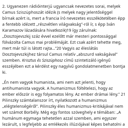
2. Ugyanezen rádióinterjú ugyancsak nevezetes sorai, melyek
Camus Sziszüphoszát idézik (s melyek nagy jelentőséggel
bírnak azért is, mert a francia író nevezetes esszékötetében épp
a fentebb idézett „részvétlen világvakság”-ról ír, s épp Iván
Karamazov lázadására hivatkozik)19 így zárulnak:
„Dosztojevszkij száz évvel ezelőtt már mesteri pontossággal
fölvázolta Camus mai problémáját. Ezt csak azért tehette meg,
mert már túl is látott rajta…”20 Vagyis az éleslátás
Dosztojevszkijhez társul Camus relatív „abszurd vakságával”
szemben.
Krisztus és Sziszüphosz
című szintetizáló igényű
esszéjében ezt a kérdést egy nagyívű gondolatmenetben bontja
ki.
„Én nem vagyok humanista, ami nem azt jelenti, hogy
antihumanista vagyok. A humanizmus föltételezi, hogy az
ember először is egy folyamatos lény. Az ember drámai lény.” 21
Pilinszky számtalanszor írt, nyilatkozott a humanizmus
„elégtelenségéről”. Pilinszky éles humanizmus-kritikájával nem
vet számot Borbély. Még egy fontos szöveghely e témában: „A
humánum egymaga tehetetlen azzal szemben, ami egyszer
lezárult, s legfeljebb az emlékezés illúziójával képes behatolni a