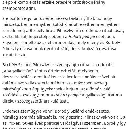
s épp e komplexitás érzékeltetésére próbálok néhány
szempontot adni.
S e ponton egy fontos értelmezési távlat nyílhat: ti., hogy
mindeközben mennyiben kötődik, adott esetben mennyiben
ismétli meg a Borbély-líra a Pilinszky-líra eredendő ritualitását,
szakralitását, legerőteljesebben a
Halotti pompa
esetében.
Figyelemre méltó az az ellentmondás, mely e tény és Borbély
Pilinszky-olvasatának deritualizáló, deszakralizáló gesztusa
között feszül.
Borbély Szilárd Pilinszky-esszéi egyfajta rituális, oedipális
„apagyilkosság”-ként is értelmezhetők, melyben a
deszakralizálás, demitizálás erős konfesszionális erővel bír
(talán a szó vallásos értelmében is) – miközben szöveg-
minőségükben épp igyekeznek elrejteni az elődhöz való
kötődést – csakúgy, mint a
Halotti pompa
a gyilkossági trauma
direkt / szövegszerű/ artikulálását.
Érdemes szemügyre venni Borbély Szilárd emlékezetes,
némileg sommás állítását is, mely szerint Pilinszky vak volt a ’30-
as, ’40-es, ’50-es évek politikai valóságával szemben. Borbély így