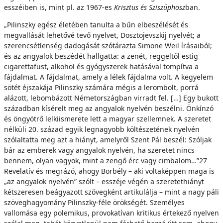
esszéiben is, mint pl. az 1967-es
Krisztus és Sziszüphosz
ban.
„Pilinszky egész életében tanulta a bűn elbeszélését és
megvallását lehetővé tevő nyelvet, Dosztojevszkij nyelvét; a
szerencsétlenség dadogását szótárazta Simone Weil írásaiból;
és az angyalok beszédét hallgatta: a zenét, reggeltől estig
cigarettafüst, alkohol és gyógyszerek hatásával tompítva a
fájdalmat. A fájdalmat, amely a lélek fájdalma volt. A kegyelem
sötét éjszakája Pilinszky számára mégis a lerombolt, porrá
alázott, lebombázott Németországban virradt fel. […] Egy bukott
században kísérelt meg az angyalok nyelvén beszélni. Önkínzó
és öngyötrő lelkiismerete lett a magyar szellemnek. A szeretet
nélküli 20. század egyik legnagyobb költészetének nyelvén
szólaltatta meg azt a hiányt, amelyről Szent Pál beszél: Szóljak
bár az emberek vagy angyalok nyelvén, ha szeretet nincs
bennem, olyan vagyok, mint a zengő érc vagy cimbalom…”27
Revelatív és megrázó, ahogy Borbély – aki voltaképpen maga is
„az angyalok nyelvén” szólt – esszéje végén a szeretethiányt
kétszeresen beágyazott szövegként artikulálja – mint a nagy páli
szöveghagyomány Pilinszky-féle örökségét. Személyes
vallomása egy polemikus, provokatívan kritikus értekező nyelven