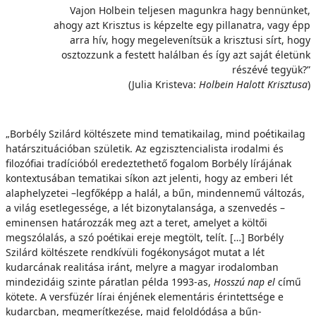
Vajon Holbein teljesen magunkra hagy bennünket,
ahogy azt Krisztus is képzelte egy pillanatra, vagy épp
arra hív, hogy megelevenítsük a krisztusi sírt, hogy
osztozzunk a festett halálban és így azt saját életünk
részévé tegyük?”
(Julia Kristeva:
Holbein Halott Krisztusa
)
„Borbély Szilárd költészete mind tematikailag, mind poétikailag
határszituációban születik. Az egzisztencialista irodalmi és
filozófiai tradícióból eredeztethető fogalom Borbély lírájának
kontextusában tematikai síkon azt jelenti, hogy az emberi lét
alaphelyzetei –legfőképp a halál, a bűn, mindennemű változás,
a világ esetlegessége, a lét bizonytalansága, a szenvedés –
eminensen határozzák meg azt a teret, amelyet a költői
megszólalás, a szó poétikai ereje megtölt, telít. […] Borbély
Szilárd költészete rendkívüli fogékonyságot mutat a lét
kudarcának realitása iránt, melyre a magyar irodalomban
mindezidáig szinte páratlan példa 1993-as,
Hosszú nap el
című
kötete. A versfüzér lírai énjének elementáris érintettsége e
kudarcban, megmerítkezése, majd feloldódása a bűn-