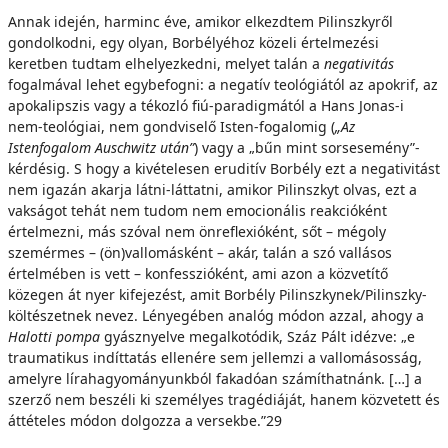
Annak idején, harminc éve, amikor elkezdtem Pilinszkyről
gondolkodni, egy olyan, Borbélyéhoz közeli értelmezési
keretben tudtam elhelyezkedni, melyet talán a
negativitás
fogalmával lehet egybefogni: a negatív teológiától az apokrif, az
apokalipszis vagy a tékozló fiú-paradigmától a Hans Jonas-i
nem-teológiai, nem gondviselő Isten-fogalomig (
„Az
Istenfogalom Auschwitz után”
) vagy a „bűn mint sorsesemény”-
kérdésig. S hogy a kivételesen eruditív Borbély ezt a negativitást
nem igazán akarja látni-láttatni, amikor Pilinszkyt olvas, ezt a
vakságot tehát nem tudom nem emocionális reakcióként
értelmezni, más szóval nem önreflexióként, sőt – mégoly
szemérmes – (ön)vallomásként – akár, talán a szó vallásos
értelmében is vett – konfesszióként, ami azon a közvetítő
közegen át nyer kifejezést, amit Borbély Pilinszkynek/Pilinszky-
költészetnek nevez. Lényegében analóg módon azzal, ahogy a
Halotti pompa
gyásznyelve megalkotódik, Száz Pált idézve: „e
traumatikus indíttatás ellenére sem jellemzi a vallomásosság,
amelyre lírahagyományunkból fakadóan számíthatnánk. […] a
szerző nem beszéli ki személyes tragédiáját, hanem közvetett és
áttételes módon dolgozza a versekbe.”29