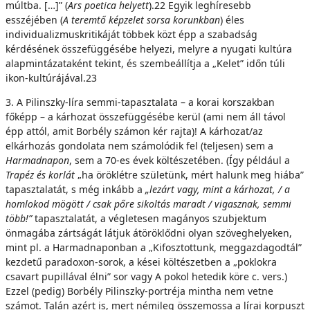
múltba. […]” (
Ars poetica helyett
).22 Egyik leghíresebb
esszéjében (
A teremtő képzelet sorsa korunkban
) éles
individualizmuskritikáját többek közt épp a szabadság
kérdésének összefüggésébe helyezi, melyre a nyugati kultúra
alapmintázataként tekint, és szembeállítja a „Kelet” időn túli
ikon-kultúrájával.23
3. A Pilinszky-líra semmi-tapasztalata – a korai korszakban
főképp – a kárhozat összefüggésébe kerül (ami nem áll távol
épp attól, amit Borbély számon kér rajta)! A kárhozat/az
elkárhozás gondolata nem számolódik fel (teljesen) sem a
Harmadnapon
, sem a 70-es évek költészetében. (Így például a
Trapéz és korlát
„ha öröklétre születünk, mért halunk meg hiába”
tapasztalatát, s még inkább a
„lezárt vagy, mint a kárhozat, / a
homlokod mögött / csak pőre sikoltás maradt / vigasznak, semmi
több!”
tapasztalatát, a végletesen magányos szubjektum
önmagába zártságát látjuk átöröklődni olyan szöveghelyeken,
mint pl. a Harmadnaponban a „Kifosztottunk, meggazdagodtál”
kezdetű paradoxon-sorok, a kései költészetben a „poklokra
csavart pupillával élni” sor vagy A pokol hetedik köre c. vers.)
Ezzel (pedig) Borbély Pilinszky-portréja mintha nem vetne
számot. Talán azért is, mert némileg összemossa a lírai korpuszt