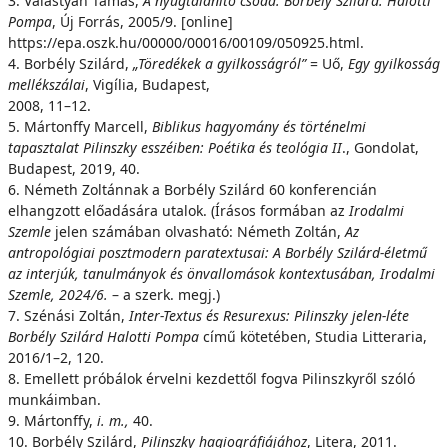
3. Valastyán Tamás,
A nyugtalanító csoda. Borbély Szilárd: Halotti
Pompa
, Új Forrás, 2005/9. [online]
https://epa.oszk.hu/00000/00016/00109/050925.html.
4. Borbély Szilárd,
„Töredékek a gyilkosságról”
= Uő,
Egy gyilkosság
mellékszálai
, Vigília, Budapest,
2008, 11–12.
5. Mártonffy Marcell,
Biblikus hagyomány és történelmi
tapasztalat Pilinszky esszéiben: Poétika
és teológia II
., Gondolat,
Budapest, 2019, 40.
6. Németh Zoltánnak a Borbély Szilárd 60 konferencián
elhangzott előadására utalok. (Írásos formában az
Irodalmi
Szemle
jelen számában olvasható: Németh Zoltán,
Az
antropológiai posztmodern paratextusai: A Borbély Szilárd-életmű
az interjúk, tanulmányok és önvallomások kontextusában, Irodalmi
Szemle, 2024/6.
– a szerk. megj.)
7. Szénási Zoltán,
Inter-Textus és Resurexus: Pilinszky jelen-léte
Borbély Szilárd Halotti Pompa
című kötetében, Studia Litteraria,
2016/1–2, 120.
8. Emellett próbálok érvelni kezdettől fogva Pilinszkyről szóló
munkáimban.
9. Mártonffy,
i. m.,
40.
10. Borbély Szilárd,
Pilinszky hagiográfiájához
, Litera, 2011.