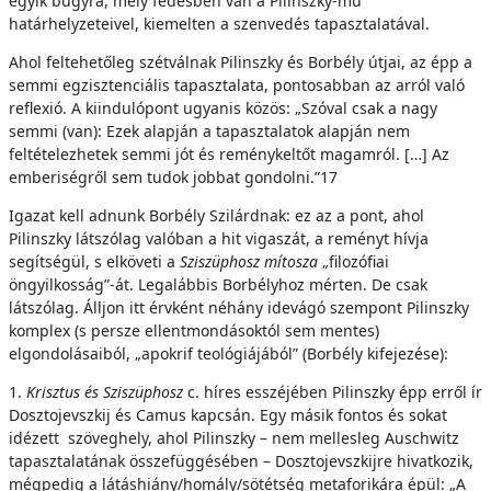
egyik bugyra, mely fedésben van a Pilinszky-mű
határhelyzeteivel, kiemelten a szenvedés tapasztalatával.
Ahol feltehetőleg szétválnak Pilinszky és Borbély útjai, az épp a
semmi egzisztenciális tapasztalata, pontosabban az arról való
reflexió. A kiindulópont ugyanis közös: „Szóval csak a nagy
semmi (van): Ezek alapján a tapasztalatok alapján nem
feltételezhetek semmi jót és reménykeltőt magamról. […] Az
emberiségről sem tudok jobbat gondolni.”17
Igazat kell adnunk Borbély Szilárdnak: ez az a pont, ahol
Pilinszky látszólag valóban a hit vigaszát, a reményt hívja
segítségül, s elköveti a
Sziszüphosz mítosza
„filozófiai
öngyilkosság”-át. Legalábbis Borbélyhoz mérten. De csak
látszólag. Álljon itt érvként néhány idevágó szempont Pilinszky
komplex (s persze ellentmondásoktól sem mentes)
elgondolásaiból, „apokrif teológiájából” (Borbély kifejezése):
1.
Krisztus és Sziszüphosz
c. híres esszéjében Pilinszky épp erről ír
Dosztojevszkij és Camus kapcsán. Egy másik fontos és sokat
idézett szöveghely, ahol Pilinszky – nem mellesleg Auschwitz
tapasztalatának összefüggésében – Dosztojevszkijre hivatkozik,
mégpedig a látáshiány/homály/sötétség metaforikára épül: „A