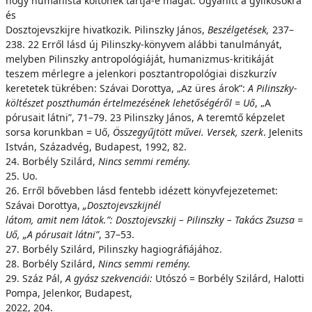
hogy humanista költőnek tartja-e magát. Ugyanitt a gyilkosokra
és
Dosztojevszkijre hivatkozik. Pilinszky János,
Beszélgetések,
237–
238. 22 Erről lásd új Pilinszky-könyvem alábbi tanulmányát,
melyben Pilinszky antropológiáját, humanizmus-kritikáját
teszem mérlegre a jelenkori posztantropológiai diszkurzív
keretetek tükrében: Szávai Dorottya, „Az üres árok”:
A Pilinszky-
költészet poszthumán értelmezésének
lehetőségéről = Uő
, „A
pórusait látni”, 71–79. 23 Pilinszky János, A teremtő képzelet
sorsa korunkban = Uő,
Összegyűjtött művei. Versek, szerk
. Jelenits
István, Századvég, Budapest, 1992, 82.
24. Borbély Szilárd,
Nincs semmi remény.
25. Uo.
26. Erről bővebben lásd fentebb idézett könyvfejezetemet:
Szávai Dorottya,
„Dosztojevszkijnél
látom, amit nem látok.”: Dosztojevszkij – Pilinszky – Takács Zsuzsa =
Uő, „A pórusait látni”
, 37–53.
27. Borbély Szilárd, Pilinszky hagiográfiájához.
28. Borbély Szilárd,
Nincs semmi remény.
29. Száz Pál,
A gyász szekvenciái:
Utószó = Borbély Szilárd, Halotti
Pompa, Jelenkor, Budapest,
2022, 204.