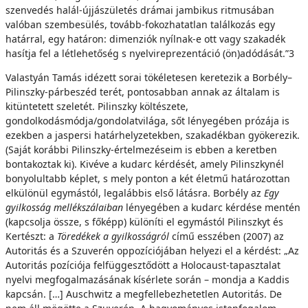
szenvedés halál-újjászületés drámai jambikus ritmusában
valóban szembesülés, tovább-fokozhatatlan találkozás egy
határral, egy határon: dimenziók nyílnak-e ott vagy szakadék
hasítja fel a létlehetőség s nyelvireprezentáció (ön)adódását.”3
Valastyán Tamás idézett sorai tökéletesen keretezik a Borbély–
Pilinszky-párbeszéd terét, pontosabban annak az általam is
kitüntetett szeletét. Pilinszky költészete,
gondolkodásmódja/gondolatvilága, sőt lényegében prózája is
ezekben a jaspersi határhelyzetekben, szakadékban gyökerezik.
(Saját korábbi Pilinszky-értelmezéseim is ebben a keretben
bontakoztak ki). Kivéve a kudarc kérdését, amely Pilinszkynél
bonyolultabb képlet, s mely ponton a két életmű határozottan
elkülönül egymástól, legalábbis első látásra. Borbély az
Egy
gyilkosság mellékszálaiban
lényegében a kudarc kérdése mentén
(kapcsolja össze, s főképp) különíti el egymástól Pilinszkyt és
Kertészt: a
Töredékek a gyilkosságról
című esszében (2007) az
Autoritás és a Szuverén oppozíciójában helyezi el a kérdést: „Az
Autoritás pozíciója felfüggesztődött a Holocaust-tapasztalat
nyelvi megfogalmazásának kísérlete során – mondja a Kaddis
kapcsán. […] Auschwitz a megfellebezhetetlen Autoritás. De