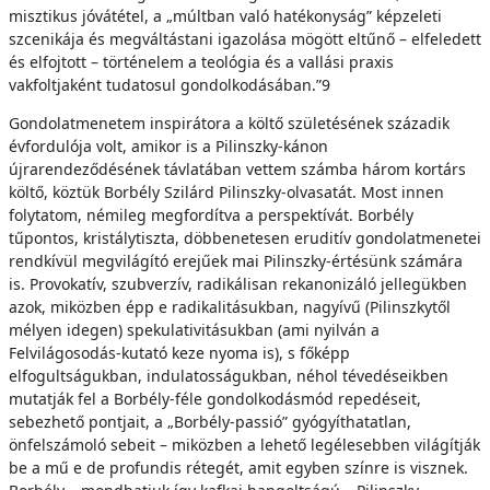
misztikus jóvátétel, a „múltban való hatékonyság” képzeleti
szcenikája és megváltástani igazolása mögött eltűnő – elfeledett
és elfojtott – történelem a teológia és a vallási praxis
vakfoltjaként tudatosul gondolkodásában.”9
Gondolatmenetem inspirátora a költő születésének századik
évfordulója volt, amikor is a Pilinszky-kánon
újrarendeződésének távlatában vettem számba három kortárs
költő, köztük Borbély Szilárd Pilinszky-olvasatát. Most innen
folytatom, némileg megfordítva a perspektívát. Borbély
tűpontos, kristálytiszta, döbbenetesen eruditív gondolatmenetei
rendkívül megvilágító erejűek mai Pilinszky-értésünk számára
is. Provokatív, szubverzív, radikálisan rekanonizáló jellegükben
azok, miközben épp e radikalitásukban, nagyívű (Pilinszkytől
mélyen idegen) spekulativitásukban (ami nyilván a
Felvilágosodás-kutató keze nyoma is), s főképp
elfogultságukban, indulatosságukban, néhol tévedéseikben
mutatják fel a Borbély-féle gondolkodásmód repedéseit,
sebezhető pontjait, a „Borbély-passió” gyógyíthatatlan,
önfelszámoló sebeit – miközben a lehető legélesebben világítják
be a mű e de profundis rétegét, amit egyben színre is visznek.