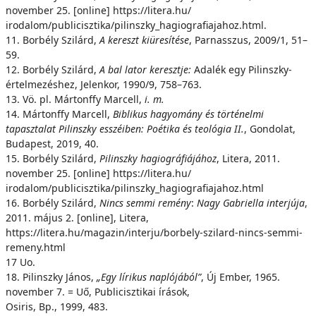
november 25. [online] https://litera.hu/
irodalom/publicisztika/pilinszky_hagiografiajahoz.html.
11. Borbély Szilárd,
A kereszt kiüresítése
, Parnasszus, 2009/1, 51–
59.
12. Borbély Szilárd,
A bal lator keresztje:
Adalék egy Pilinszky-
értelmezéshez, Jelenkor, 1990/9, 758–763.
13. Vö. pl. Mártonffy Marcell,
i. m.
14. Mártonffy Marcell,
Biblikus hagyomány és történelmi
tapasztalat Pilinszky esszéiben: Poétika és teológia II.
, Gondolat,
Budapest, 2019, 40.
15. Borbély Szilárd,
Pilinszky hagiográfiájához
, Litera, 2011.
november 25. [online] https://litera.hu/
irodalom/publicisztika/pilinszky_hagiografiajahoz.html
16. Borbély Szilárd,
Nincs semmi remény
:
Nagy Gabriella interjúja
,
2011. május 2. [online], Litera,
https://litera.hu/magazin/interju/borbely-szilard-nincs-semmi-
remeny.html
17 Uo.
18. Pilinszky János,
„Egy lírikus naplójából”
, Új Ember, 1965.
november 7. = Uő, Publicisztikai írások,
Osiris, Bp., 1999, 483.