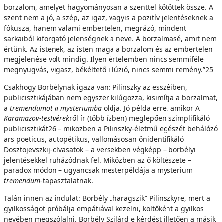
borzalom, amelyet hagyományosan a szenttel kötöttek össze. A
szent nem a jó, a szép, az igaz, vagyis a pozitív jelentéseknek a
fókusza, hanem valami embertelen, megrázó, mindent
sarkaiból kiforgató jelenségnek a neve. A borzalmasé, amit nem
értünk. Az istenek, az isten maga a borzalom és az embertelen
megjelenése volt mindig. Ilyen értelemben nincs semmiféle
megnyugvás, vigasz, békéltető illúzió, nincs semmi remény.”25
Csakhogy Borbélynak igaza van: Pilinszky az esszéiben,
publicisztikájában nem egyszer kilúgozza, kisimítja a borzalmat,
a
tremendumot a mysteriumba
oldja. Jó példa erre, amikor A
Karamazov-testvérek
ről ír (több ízben) meglepően szimplifikáló
publicisztikát26 – miközben a Pilinszky-életmű egészét behálózó
ars poeticus, autopétikus, vallomásosan önidentifikáló
Dosztojevszkij-olvasatok – a versekben végképp – borbélyi
jelentésekkel ruházódnak fel. Miközben az ő költészete –
paradox módon – ugyancsak mesterpéldája a mysterium
tremendum
-tapasztalatnak.
Talán innen az indulat: Borbély „haragszik” Pilinszkyre, mert a
gyilkosságot próbálja empátiával kezelni, költőként a gyilkos
nevében megszólalni. Borbély Szilárd e kérdést illetően a másik