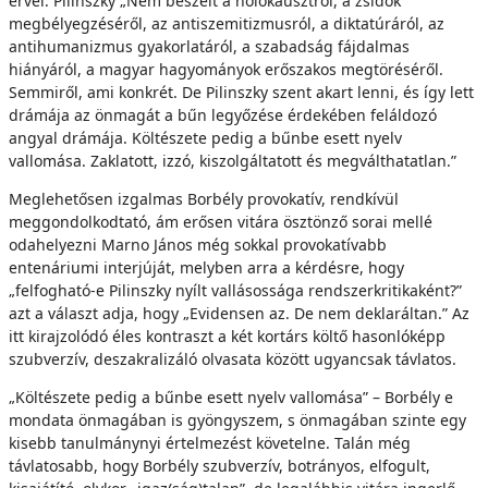
érvel: Pilinszky „Nem beszélt a holokausztról, a zsidók
megbélyegzéséről, az antiszemitizmusról, a diktatúráról, az
antihumanizmus gyakorlatáról, a szabadság fájdalmas
hiányáról, a magyar hagyományok erőszakos megtöréséről.
Semmiről, ami konkrét. De Pilinszky szent akart lenni, és így lett
drámája az önmagát a bűn legyőzése érdekében feláldozó
angyal drámája. Költészete pedig a bűnbe esett nyelv
vallomása. Zaklatott, izzó, kiszolgáltatott és megválthatatlan.”
Meglehetősen izgalmas Borbély provokatív, rendkívül
meggondolkodtató, ám erősen vitára ösztönző sorai mellé
odahelyezni Marno János még sokkal provokatívabb
entenáriumi interjúját, melyben arra a kérdésre, hogy
„felfogható-e Pilinszky nyílt vallásossága rendszerkritikaként?”
azt a választ adja, hogy „Evidensen az. De nem deklaráltan.” Az
itt kirajzolódó éles kontraszt a két kortárs költő hasonlóképp
szubverzív, deszakralizáló olvasata között ugyancsak távlatos.
„Költészete pedig a bűnbe esett nyelv vallomása” – Borbély e
mondata önmagában is gyöngyszem, s önmagában szinte egy
kisebb tanulmánynyi értelmezést követelne. Talán még
távlatosabb, hogy Borbély szubverzív, botrányos, elfogult,