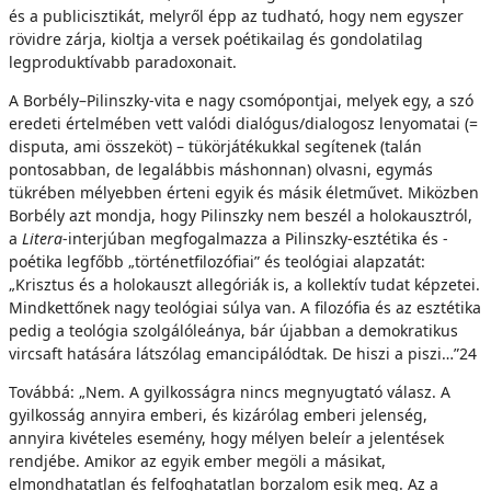
és a publicisztikát, melyről épp az tudható, hogy nem egyszer
rövidre zárja, kioltja a versek poétikailag és gondolatilag
legproduktívabb paradoxonait.
A Borbély–Pilinszky-vita e nagy csomópontjai, melyek egy, a szó
eredeti értelmében vett valódi dialógus/dialogosz lenyomatai (=
disputa, ami összeköt) – tükörjátékukkal segítenek (talán
pontosabban, de legalábbis máshonnan) olvasni, egymás
tükrében mélyebben érteni egyik és másik életművet. Miközben
Borbély azt mondja, hogy Pilinszky nem beszél a holokausztról,
a
Litera
-interjúban megfogalmazza a Pilinszky-esztétika és -
poétika legfőbb „történetfilozófiai” és teológiai alapzatát:
„Krisztus és a holokauszt allegóriák is, a kollektív tudat képzetei.
Mindkettőnek nagy teológiai súlya van. A filozófia és az esztétika
pedig a teológia szolgálóleánya, bár újabban a demokratikus
vircsaft hatására látszólag emancipálódtak. De hiszi a piszi…”24
Továbbá: „Nem. A gyilkosságra nincs megnyugtató válasz. A
gyilkosság annyira emberi, és kizárólag emberi jelenség,
annyira kivételes esemény, hogy mélyen beleír a jelentések
rendjébe. Amikor az egyik ember megöli a másikat,
elmondhatatlan és felfoghatatlan borzalom esik meg. Az a