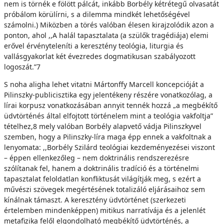
nem is törnék e fölött pálcát, inkább Borbély kétrétegű olvasatát
próbálom körülírni, s a dilemma mindkét lehetőségével
számolni.) Miközben a törés valóban élesen kirajzolódik azon a
ponton, ahol ,,A halál tapasztalata (a szülők tragédiája) elemi
erővel érvényteleníti a keresztény teológia, liturgia és
vallásgyakorlat két évezredes dogmatikusan szabályozott
logoszát.”7
S noha aligha lehet vitatni Mártonffy Marcell koncepcióját a
Pilinszky-publicisztika egy jelentékeny részére vonatkozólag, a
lírai korpusz vonatkozásában annyit tennék hozzá „a megbékítő
üdvtörténés által elfojtott történelem mint a teológia vakfoltja”
tételhez,8 mely valóban Borbély alapvető vádja Pilinszkyvel
szemben, hogy a Pilinszky-líra maga épp ennek a vakfoltnak a
lenyomata: ,,Borbély Szilárd teológiai kezdeményezései viszont
– éppen ellenkezőleg – nem doktrinális rendszerezésre
szólítanak fel, hanem a doktrinális tradíció és a történelmi
tapasztalat feloldatlan konfliktusát világítják meg, s ezért a
művészi szövegek megértésének totalizáló eljárásaihoz sem
kínálnak támaszt. A keresztény üdvtörténet (szerkezeti
értelemben mindenképpen) mitikus narratívája és a jelenlét
metafizika felől elgondolható megbékítő üdvtörténés, a