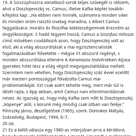
19. A Sziszüphoszra vonatkozó sorok teljes szövegét is idézem,
ahol a Dosztojevszkij vs. Camus, illetve Kafka-képlet további
kifejtést kap: „Ha ebben nem hinnék, számomra minden siker
és minden öröm riasztó sivatag maradna, s Albert Camus
faggatására: morális és filozófiai kötelességemnek érezném az
öngyilkosságot. S hadd tegyem hozzá, Camus a
Sziszifusz mítosza
című művében csodálkozik azon, hogy Dosztojevszkij volt az
első, aki a világ abszurditását a mai egzisztencialisták
fogalmazásában fölvetette – mégse írt abszurd regényt, s
minden abszurditása ellenére A
Karamazov testvérek
ben Aljosa
gyerekes hitet tesz a világ végső megvigasztalódása mellett.
Szerintem nem véletlen, hogy Dosztojevszkij száz évvel ezelőtt
már mesteri pontossággal fölvázolta Camus mai
problematikáját. Ezt csak azért tehette meg, mert már túl is
látott rajta, s épp abban, amit Camus naiv ellentmondásnak
nevez. Az igazság az, hogy még Kafka sem nőtt ki Dosztojevszkij
„köpenye” alól, s korunk még mindig csak útban van feléje.”
Pilinszky János,
Beszélgetések
(1965), szerk. Domokos Mátyás,
Századvég, Budapest, 1994, 6–7.
20
Uo.
21 Ez a költő válasza egy 1980-as interjúban arra a kérdésre,