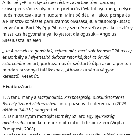
A Borbély–Pilinszky-párbeszéd, e zavarbaejtően gazdag
szövegtér számos olyan interpretációs távlatot nyit meg, melyre
itt és most csak utalni tudtam. Mint például a Halotti pompa és
a Pilinszky-költészet párhuzamos olvasása,30 a tautologikusság
jegye (amit Borbély épp Pilinszky szemére vet) vagy a keresztény
misztikus hagyománnyal folytatott dialógusuk – Angelus
Silesiusszal az élen.
„Ha Auschwitzra gondolok, sejtem már, mért volt lennem.”
Pilinszky
és Borbély a
helyettesítő áldozat retorikájától az önvád
retorikájáig
bejárt, párhuzamos és széttartó útjai azon a ponton
minden bizonnyal találkoznak, „Ahová csupán a vágyon
keresztül vezet út.
Hivatkozások:
1. A tanulmány a
Marginalitás, kisebbségiség, alakulástörténet
Borbély Szilárd életművében
című pozsonyi konferencián (2023.
október 24–25.) hangzott el.
2. Tanulmányom mottóját Borbély Szilárd
Egy gyilkosság
mellékszálai
című kötetének mottójából kölcsönöztem (Vigília,
Budapest, 2008).