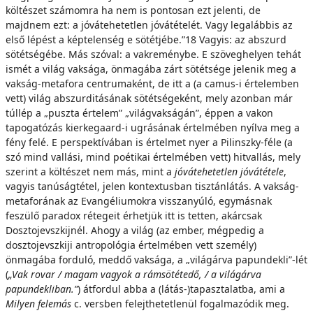
költészet számomra ha nem is pontosan ezt jelenti, de
majdnem ezt: a jóvátehetetlen jóvátételét. Vagy legalábbis az
első lépést a képtelenség e sötétjébe.”18 Vagyis: az abszurd
sötétségébe. Más szóval: a vakreménybe. E szöveghelyen tehát
ismét a világ vaksága, önmagába zárt sötétsége jelenik meg a
vakság-metafora centrumaként, de itt a (a camus-i értelemben
vett) világ abszurditásának sötétségeként, mely azonban már
túllép a „puszta értelem” „világvakságán”, éppen a vakon
tapogatózás kierkegaard-i ugrásának értelmében nyílva meg a
fény felé. E perspektívában is értelmet nyer a Pilinszky-féle (a
szó mind vallási, mind poétikai értelmében vett) hitvallás, mely
szerint a költészet nem más, mint a
jóvátehetetlen jóvátétele
,
vagyis tanúságtétel, jelen kontextusban tisztánlátás. A vakság-
metaforának az Evangéliumokra visszanyúló, egymásnak
feszülő paradox rétegeit érhetjük itt is tetten, akárcsak
Dosztojevszkijnél. Ahogy a világ (az ember, mégpedig a
dosztojevszkiji antropológia értelmében vett személy)
önmagába forduló, meddő vaksága, a „világárva papundekli”-lét
(
„Vak rovar / magam vagyok a rámsötétedő, / a világárva
papundekliban.”
) átfordul abba a (látás-)tapasztalatba, ami a
Milyen felemás
c. versben felejthetetlenül fogalmazódik meg.