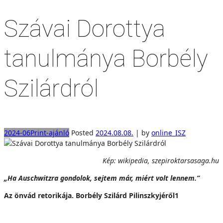
Szávai Dorottya
tanulmánya Borbély
Szilárdról
2024-06
Print-ajánló
Posted
2024.08.08.
|
by
online_ISZ
Kép: wikipedia, szepiroktarsasaga.hu
„Ha Auschwitzra gondolok, sejtem már, miért volt lennem.”
Az önvád retorikája. Borbély Szilárd Pilinszkyjéről1