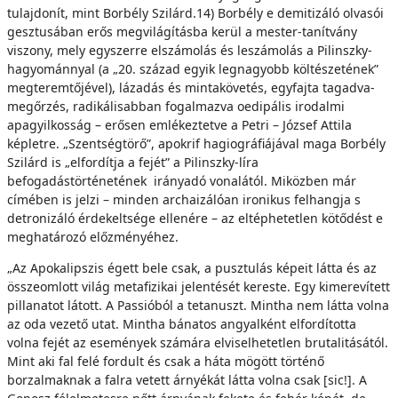
tulajdonít, mint Borbély Szilárd.14) Borbély e demitizáló olvasói
gesztusában erős megvilágításba kerül a mester-tanítvány
viszony, mely egyszerre elszámolás és leszámolás a Pilinszky-
hagyománnyal (a „20. század egyik legnagyobb költészetének”
megteremtőjével), lázadás és mintakövetés, egyfajta tagadva-
megőrzés, radikálisabban fogalmazva oedipális irodalmi
apagyilkosság – erősen emlékeztetve a Petri – József Attila
képletre. „Szentségtörő”, apokrif hagiográfiájával maga Borbély
Szilárd is „elfordítja a fejét” a Pilinszky-líra
befogadástörténetének irányadó vonalától. Miközben már
címében is jelzi – minden archaizálóan ironikus felhangja s
detronizáló érdekeltsége ellenére – az eltéphetetlen kötődést e
meghatározó előzményéhez.
„Az Apokalipszis égett bele csak, a pusztulás képeit látta és az
összeomlott világ metafizikai jelentését kereste. Egy kimerevített
pillanatot látott. A Passióból a tetanuszt. Mintha nem látta volna
az oda vezető utat. Mintha bánatos angyalként elfordította
volna fejét az események számára elviselhetetlen brutalitásától.
Mint aki fal felé fordult és csak a háta mögött történő
borzalmaknak a falra vetett árnyékát látta volna csak [sic!]. A