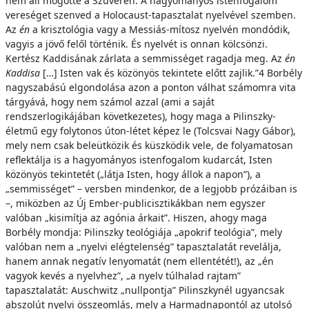
nem áll mögötte a Szuverén. A hagyományos istenfogalom
vereséget szenved a Holocaust-tapasztalat nyelvével szemben.
Az
én
a krisztológia vagy a Messiás-mítosz nyelvén mondódik,
vagyis a jövő felől történik. És nyelvét is onnan kölcsönzi.
Kertész Kaddisának zárlata a semmisséget ragadja meg. Az
én
Kaddisa
[…] Isten vak és közönyös tekintete előtt zajlik.”4 Borbély
nagyszabású elgondolása azon a ponton válhat számomra vita
tárgyává, hogy nem számol azzal (ami a saját
rendszerlogikájában következetes), hogy maga a Pilinszky-
életmű egy folytonos úton-létet képez le (Tolcsvai Nagy Gábor),
mely nem csak beleütközik és küszködik vele, de folyamatosan
reflektálja is a hagyományos istenfogalom kudarcát, Isten
közönyös tekintetét („látja Isten, hogy állok a napon”), a
„semmisséget” – versben mindenkor, de a legjobb prózáiban is
–, miközben az Új Ember-publicisztikákban nem egyszer
valóban „kisimítja az agónia árkait”. Hiszen, ahogy maga
Borbély mondja: Pilinszky teológiája „apokrif teológia”, mely
valóban nem a „nyelvi elégtelenség” tapasztalatát revelálja,
hanem annak negatív lenyomatát (nem ellentétét!), az „én
vagyok kevés a nyelvhez”, „a nyelv túlhalad rajtam”
tapasztalatát: Auschwitz „nullpontja” Pilinszkynél ugyancsak
abszolút nyelvi összeomlás, mely a Harmadnapontól az utolsó