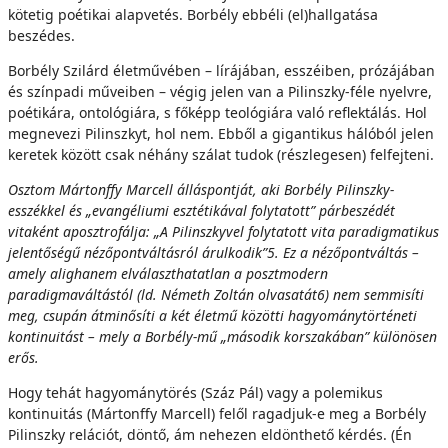
kötetig poétikai alapvetés. Borbély ebbéli (el)hallgatása
beszédes.
Borbély Szilárd életművében – lírájában, esszéiben, prózájában
és színpadi műveiben – végig jelen van a Pilinszky-féle nyelvre,
poétikára, ontológiára, s főképp teológiára való reflektálás. Hol
megnevezi Pilinszkyt, hol nem. Ebből a gigantikus hálóból jelen
keretek között csak néhány szálat tudok (részlegesen) felfejteni.
Osztom Mártonffy Marcell álláspontját, aki Borbély Pilinszky-
esszékkel és „evangéliumi esztétikával folytatott” párbeszédét
vitaként aposztrofálja: „A Pilinszkyvel folytatott vita paradigmatikus
jelentőségű nézőpontváltásról árulkodik”5. Ez a nézőpontváltás –
amely alighanem elválaszthatatlan a posztmodern
paradigmaváltástól (ld. Németh Zoltán olvasatát6) nem semmisíti
meg, csupán átminősíti a két életmű közötti hagyománytörténeti
kontinuitást – mely a Borbély-mű „második korszakában” különösen
erős.
Hogy tehát hagyománytörés (Száz Pál) vagy a polemikus
kontinuitás (Mártonffy Marcell) felől ragadjuk-e meg a Borbély
Pilinszky relációt, döntő, ám nehezen eldönthető kérdés. (Én