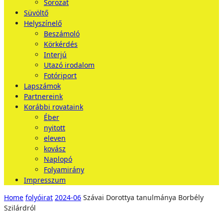
Sorozat
Süvöltő
Helyszínelő
Beszámoló
Körkérdés
Interjú
Utazó irodalom
Fotóriport
Lapszámok
Partnereink
Korábbi rovataink
Éber
nyitott
eleven
kovász
Naplopó
Folyamirány
Impresszum
Home
folyóirat
2024-06
Szávai Dorottya tanulmánya Borbély
Szilárdról