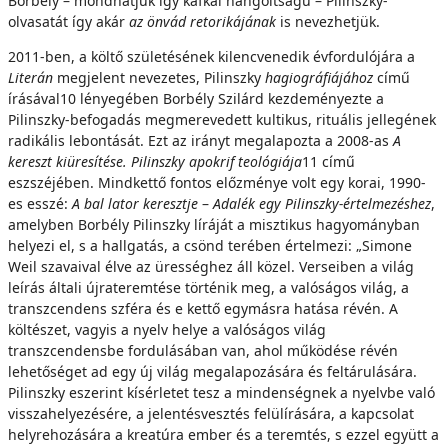
Borbély – mondhatjuk így kafkai hangoltságú – Pilinszky-
olvasatát így akár
az önvád retorikájának
is nevezhetjük.
2011-ben, a költő születésének kilencvenedik évfordulójára a
Literán
megjelent nevezetes, Pilinszky
hagiográfiájához
című
írásával10 lényegében Borbély Szilárd kezdeményezte a
Pilinszky-befogadás megmerevedett kultikus, rituális jellegének
radikális lebontását. Ezt az irányt megalapozta a 2008-as
A
kereszt kiüresítése. Pilinszky apokrif teológiája
11 című
eszszéjében. Mindkettő fontos előzménye volt egy korai, 1990-
es esszé:
A bal lator keresztje
–
Adalék egy Pilinszky-értelmezéshez
,
amelyben Borbély Pilinszky líráját a misztikus hagyományban
helyezi el, s a hallgatás, a csönd terében értelmezi: „Simone
Weil szavaival élve az ürességhez áll közel. Verseiben a világ
leírás általi újrateremtése történik meg, a valóságos világ, a
transzcendens szféra és e kettő egymásra hatása révén. A
költészet, vagyis a nyelv helye a valóságos világ
transzcendensbe fordulásában van, ahol működése révén
lehetőséget ad egy új világ megalapozására és feltárulására.
Pilinszky eszerint kísérletet tesz a mindenségnek a nyelvbe való
visszahelyezésére, a jelentésvesztés felülírására, a kapcsolat
helyrehozására a kreatúra ember és a teremtés, s ezzel együtt a