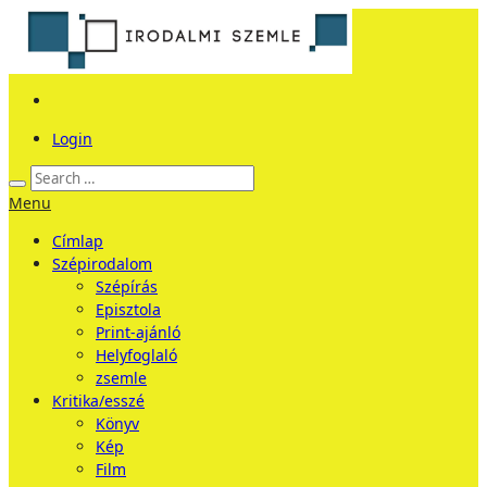
Login
Menu
Címlap
Szépirodalom
Szépírás
Episztola
Print-ajánló
Helyfoglaló
zsemle
Kritika/esszé
Könyv
Kép
Film