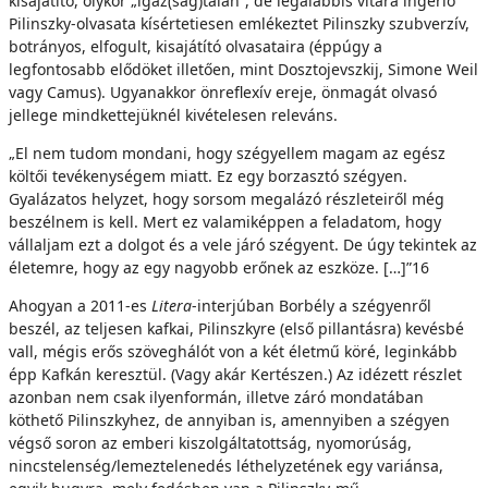
kisajátító, olykor „igaz(ság)talan”, de legalábbis vitára ingerlő
Pilinszky-olvasata kísértetiesen emlékeztet Pilinszky szubverzív,
botrányos, elfogult, kisajátító olvasataira (éppúgy a
legfontosabb elődöket illetően, mint Dosztojevszkij, Simone Weil
vagy Camus). Ugyanakkor önreflexív ereje, önmagát olvasó
jellege mindkettejüknél kivételesen releváns.
„El nem tudom mondani, hogy szégyellem magam az egész
költői tevékenységem miatt. Ez egy borzasztó szégyen.
Gyalázatos helyzet, hogy sorsom megalázó részleteiről még
beszélnem is kell. Mert ez valamiképpen a feladatom, hogy
vállaljam ezt a dolgot és a vele járó szégyent. De úgy tekintek az
életemre, hogy az egy nagyobb erőnek az eszköze. […]”16
Ahogyan a 2011-es
Litera
-interjúban Borbély a szégyenről
beszél, az teljesen kafkai, Pilinszkyre (első pillantásra) kevésbé
vall, mégis erős szöveghálót von a két életmű köré, leginkább
épp Kafkán keresztül. (Vagy akár Kertészen.) Az idézett részlet
azonban nem csak ilyenformán, illetve záró mondatában
köthető Pilinszkyhez, de annyiban is, amennyiben a szégyen
végső soron az emberi kiszolgáltatottság, nyomorúság,
nincstelenség/lemeztelenedés léthelyzetének egy variánsa,