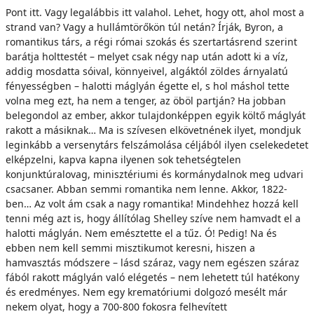
Pont itt. Vagy legalábbis itt valahol. Lehet, hogy ott, ahol most a
strand van? Vagy a hullámtörőkön túl netán? Írják, Byron, a
romantikus társ, a régi római szokás és szertartásrend szerint
barátja holttestét – melyet csak négy nap után adott ki a víz,
addig mosdatta sóival, könnyeivel, algáktól zöldes árnyalatú
fényességben – halotti máglyán égette el, s hol máshol tette
volna meg ezt, ha nem a tenger, az öböl partján? Ha jobban
belegondol az ember, akkor tulajdonképpen egyik költő máglyát
rakott a másiknak… Ma is szívesen elkövetnének ilyet, mondjuk
leginkább a versenytárs felszámolása céljából ilyen cselekedetet
elképzelni, kapva kapna ilyenen sok tehetségtelen
konjunktúralovag, minisztériumi és kormánydalnok meg udvari
csacsaner. Abban semmi romantika nem lenne. Akkor, 1822-
ben… Az volt ám csak a nagy romantika! Mindehhez hozzá kell
tenni még azt is, hogy állítólag Shelley szíve nem hamvadt el a
halotti máglyán. Nem emésztette el a tűz. Ó! Pedig! Na és
ebben nem kell semmi misztikumot keresni, hiszen a
hamvasztás módszere – lásd száraz, vagy nem egészen száraz
fából rakott máglyán való elégetés – nem lehetett túl hatékony
és eredményes. Nem egy krematóriumi dolgozó mesélt már
nekem olyat, hogy a 700-800 fokosra felhevített