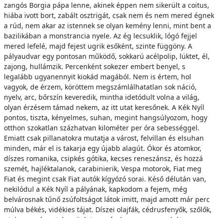
zangós Borgia pápa lenne, akinek éppen nem sikerült a coitus,
hiába ivott bort, zabált osztrigát, csak nem és nem mered égnek
a rúd, nem akar az istennek se olyan kemény lenni, mint bent a
bazilikában a monstrancia nyele. Az ég lecsuklik, lógó fejjel
mered lefelé, majd fejest ugrik esőként, szinte függöny. A
pályaudvar egy pontosan működő, sokkarú acélpolip, lüktet, él,
zajong, hullámzik. Percenként sokezer embert benyel, s
legalább ugyanennyit kiokád magából. Nem is értem, hol
vagyok, de érzem, köröttem megszámlálhatatlan sok náció,
nyelv, arc, bőrszín keveredik, mintha idetódult volna a világ,
olyan érzésem támad nekem, az itt utat keresőnek. A Kék Nyíl
pontos, tiszta, kényelmes, suhan, megint hangsúlyozom, hogy
otthon szokatlan százhatvan kilométer per óra sebességgel.
Emiatt csak pillanatokra mutatja a várost, felvillan és elsuhan
minden, már el is takarja egy újabb alagút. Ókor és atomkor,
díszes romanika, csipkés gótika, kecses reneszánsz, és hozzá
szemét, hajléktalanok, carabinierik, Vespa motorok, Fiat meg
Fiat és megint csak Fiat autók kígyózó sorai. Késő délután van,
nekilódul a Kék Nyíl a pályának, kapkodom a fejem, még
belvárosnak tűnő zsúfoltságot látok imitt, majd amott már perc
múlva békés, vidékies tájat. Díszei olajfák, cédrusfenyők, szőlők,