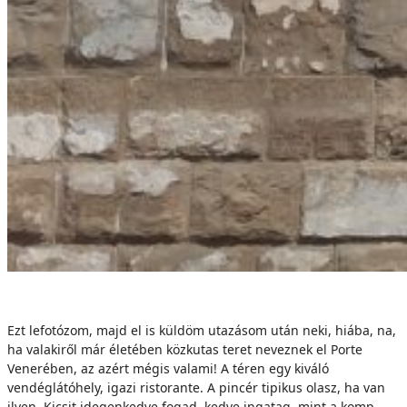
Ezt lefotózom, majd el is küldöm utazásom után neki, hiába, na,
ha valakiről már életében közkutas teret neveznek el Porte
Venerében, az azért mégis valami! A téren egy kiváló
vendéglátóhely, igazi ristorante. A pincér tipikus olasz, ha van
ilyen. Kicsit idegenkedve fogad, kedve ingatag, mint a komp