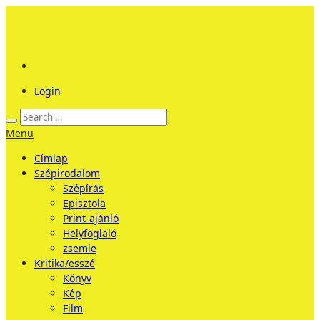
Login
Menu
Címlap
Szépirodalom
Szépírás
Episztola
Print-ajánló
Helyfoglaló
zsemle
Kritika/esszé
Könyv
Kép
Film