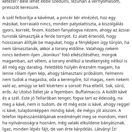
kétezer? Bele lehet ebbe szédülni, lezuhan a vérnyomásom,
presszót keresünk.
A szél felborítja a kávémat, a pincér kér elnézést, hoz egy
másikat, borravaló nincs, minden patyolattiszta, a kiszolgálás
gyors, korrekt, finom. Közben fanyalogva nézem, ahogy az ázsiai
turisták támasztják a ferde tornyot. Ez alatt értendő, hogy
hosszasan állítják be magukat, hogy a fényképen úgy tűnjön, ha
nem támasztanák, akkor a torony eldőlne. Valahogy nekem
nincs kedvem ilyen „ikonikus” fotó elkészítéséhez, morgok
magamban, azt vélem, a torony enélkül a tevékenység nélkül is
áll még egy darabig. Felettébb hülyén érezném magam, ha
lenne rólam ilyen kép, ahogy támasztani próbálom. Felmenni
nem tudok a magasba, oda a kerengőre, túl magas, nem nekem
való az, amúgy se kell kísérteni a sorsot! Pisa eltelít. Sok, sűrű,
erős. Az Utolsó Ítélet jár a fejemben. Buffalmacco. A kidőlt kávé
és a szél. Este jó Tellaróban tenger, fogva tart az édesség, na
meg a kávé, nem is tudom, de itt még este is kávé, ahogy reggel
is kávé, tulajdonképpen mindig kávé, de mégis jól alszom. A
telefon lépésszámlálójának eredményét meg se mondom, mert
ha nyilvánosságra hoznám, még valaki elküldene bányásznak.
Igaz, minden lépés fájt, de van érte kárpótlás. Látvány! Íz!