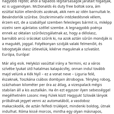
nagyobb reptér, ahol a fapados légitársaságok járatait fogadják,
ez is ugyanolyan. McDonalds és duty free boltok sora, ám
ezúttal külön ellenőrzés azoknak, akik nem az idén barnultak le.
Bevándorlók szűrése. Diszkriminatív intézkedésnek vélem,
érzem ezt, de a szabállyal szemben felesleges bármit is, miképp
vizelni sem ajánlatos széllel szembe. A legnagyobb poénja
ennek az oktalan szűrővizsgálatnak az, hogy a délolasz,
barnább arcú srácokat szűrik ki, na azok aztán sűrűn mondják is
a magukét, joggal. Folyékonyan szidják valaki felmenőit, és
lobogtatják olasz útlevelük, kikérve maguknak a szívatást.
Európa, Európa!
Már alig esik. Helyközi vasúttal irány a Termini, ez a város
szívébe lyukat ütő hatalmas kalapácsfej, onnan indul tovább
majd velünk a Kék Nyíl – ez a vonat neve – Liguria felé,
északnak, Toszkána csábos dombjain átrobogva. Tényleg robog,
százhatvan kilométer per óra az átlag, a vizespalack mégis
stabilan áll a kis asztalkán. Ha én ezt egyszer ilyen sebességgel
megélhetném Losonc meg Fülek közt! Hagyjuk! Szlovák lányok
próbálnak jegyet venni az automatából, a vasdoboz
makacskodik, de aztán felfedi trükkjeit, mindenki boldog, útnak
indulhat. Róma kissé morcos, mintha egy olyan másnapos,