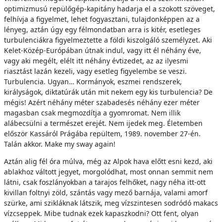
optimizmusú repülőgép-kapitány hadarja el a szokott szöveget,
felhívja a figyelmet, lehet fogyasztani, tulajdonképpen az a
lényeg, aztán úgy egy félmondatban arra is kitér, esetleges
turbulenciákra figyelmeztette a földi kiszolgáló személyzet. Aki
Kelet-Közép-Európában útnak indul, vagy itt él néhány éve,
vagy aki megélt, elélt itt néhány évtizedet, az az ilyesmi
riasztást lazán kezeli, vagy esetleg figyelembe se veszi.
Turbulencia. Ugyan… Kormányok, eszmei rendszerek,
királyságok, diktatúrák után mit nekem egy kis turbulencia? De
mégis! Azért néhány méter szabadesés néhány ezer méter
magasban csak megmozdítja a gyomromat. Nem illik
alábecsülni a természet erejét. Nem ijedek meg. Életemben
először Kassáról Prágába repültem, 1989. november 27-én.
Talán akkor. Make my sway again!
Aztán alig fél óra múlva, még az Alpok hava előtt esni kezd, aki
ablakhoz váltott jegyet, morgolódhat, most onnan semmit nem
látni, csak foszlányokban a tarajos felhőket, nagy néha itt-ott
kivillan foltnyi zöld, szántás vagy mező barnája, valami amorf
szürke, ami szikláknak látszik, meg vízszintesen sodródó makacs
vízcseppek. Mibe tudnak ezek kapaszkodni? Ott fent, olyan