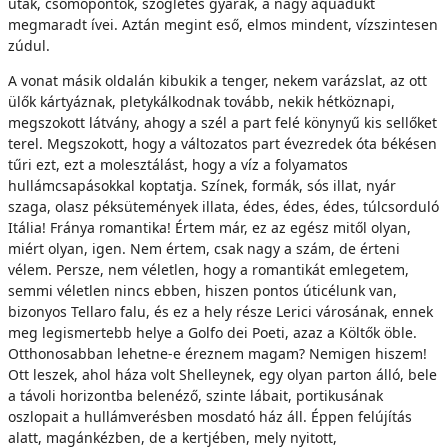
utak, csomópontok, szögletes gyárak, a nagy aquadukt
megmaradt ívei. Aztán megint eső, elmos mindent, vízszintesen
zúdul.
A vonat másik oldalán kibukik a tenger, nekem varázslat, az ott
ülők kártyáznak, pletykálkodnak tovább, nekik hétköznapi,
megszokott látvány, ahogy a szél a part felé könynyű kis sellőket
terel. Megszokott, hogy a változatos part évezredek óta békésen
tűri ezt, ezt a molesztálást, hogy a víz a folyamatos
hullámcsapásokkal koptatja. Színek, formák, sós illat, nyár
szaga, olasz péksütemények illata, édes, édes, édes, túlcsorduló
Itália! Fránya romantika! Értem már, ez az egész mitől olyan,
miért olyan, igen. Nem értem, csak nagy a szám, de érteni
vélem. Persze, nem véletlen, hogy a romantikát emlegetem,
semmi véletlen nincs ebben, hiszen pontos úticélunk van,
bizonyos Tellaro falu, és ez a hely része Lerici városának, ennek
meg legismertebb helye a Golfo dei Poeti, azaz a Költők öble.
Otthonosabban lehetne-e éreznem magam? Nemigen hiszem!
Ott leszek, ahol háza volt Shelleynek, egy olyan parton álló, bele
a távoli horizontba belenéző, szinte lábait, portikusának
oszlopait a hullámverésben mosdató ház áll. Éppen felújítás
alatt, magánkézben, de a kertjében, mely nyitott,