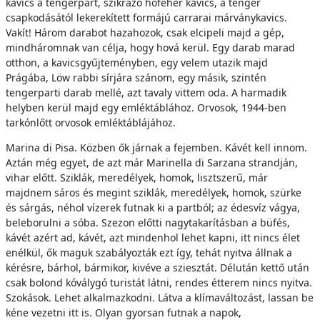
kavics a tengerpart, szikrázó hófehér kavics, a tenger
csapkodásától lekerekített formájú carrarai márványkavics.
Vakít! Három darabot hazahozok, csak elcipeli majd a gép,
mindháromnak van célja, hogy hová kerül. Egy darab marad
otthon, a kavicsgyűjteményben, egy velem utazik majd
Prágába, Löw rabbi sírjára szánom, egy másik, szintén
tengerparti darab mellé, azt tavaly vittem oda. A harmadik
helyben kerül majd egy emléktáblához. Orvosok, 1944-ben
tarkónlőtt orvosok emléktáblájához.
Marina di Pisa. Közben ők járnak a fejemben. Kávét kell innom.
Aztán még egyet, de azt már Marinella di Sarzana strandján,
vihar előtt. Sziklák, meredélyek, homok, lisztszerű, már
majdnem sáros és megint sziklák, meredélyek, homok, szürke
és sárgás, néhol vízerek futnak ki a partból; az édesvíz vágya,
beleborulni a sóba. Szezon előtti nagytakarításban a büfés,
kávét azért ad, kávét, azt mindenhol lehet kapni, itt nincs élet
enélkül, ők maguk szabályozták ezt így, tehát nyitva állnak a
kérésre, bárhol, bármikor, kivéve a sziesztát. Délután kettő után
csak bolond kóválygó turistát látni, rendes étterem nincs nyitva.
Szokások. Lehet alkalmazkodni. Látva a klímaváltozást, lassan be
kéne vezetni itt is. Olyan gyorsan futnak a napok,