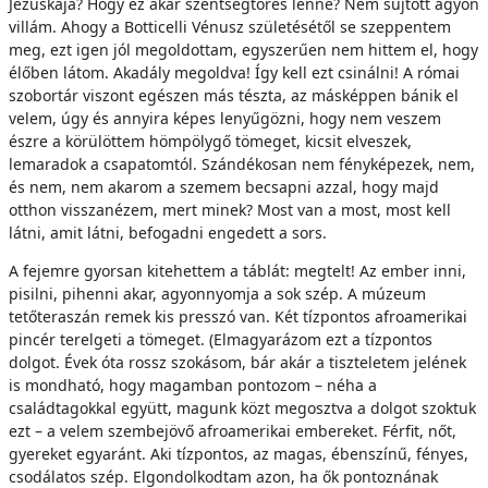
Jézuskája? Hogy ez akár szentségtörés lenne? Nem sújtott agyon
villám. Ahogy a Botticelli Vénusz születésétől se szeppentem
meg, ezt igen jól megoldottam, egyszerűen nem hittem el, hogy
élőben látom. Akadály megoldva! Így kell ezt csinálni! A római
szobortár viszont egészen más tészta, az másképpen bánik el
velem, úgy és annyira képes lenyűgözni, hogy nem veszem
észre a körülöttem hömpölygő tömeget, kicsit elveszek,
lemaradok a csapatomtól. Szándékosan nem fényképezek, nem,
és nem, nem akarom a szemem becsapni azzal, hogy majd
otthon visszanézem, mert minek? Most van a most, most kell
látni, amit látni, befogadni engedett a sors.
A fejemre gyorsan kitehettem a táblát: megtelt! Az ember inni,
pisilni, pihenni akar, agyonnyomja a sok szép. A múzeum
tetőteraszán remek kis presszó van. Két tízpontos afroamerikai
pincér terelgeti a tömeget. (Elmagyarázom ezt a tízpontos
dolgot. Évek óta rossz szokásom, bár akár a tiszteletem jelének
is mondható, hogy magamban pontozom – néha a
családtagokkal együtt, magunk közt megosztva a dolgot szoktuk
ezt – a velem szembejövő afroamerikai embereket. Férfit, nőt,
gyereket egyaránt. Aki tízpontos, az magas, ébenszínű, fényes,
csodálatos szép. Elgondolkodtam azon, ha ők pontoznának