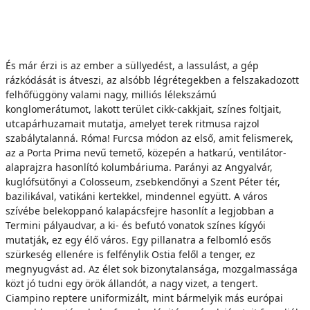
És már érzi is az ember a süllyedést, a lassulást, a gép
rázkódását is átveszi, az alsóbb légrétegekben a felszakadozott
felhőfüggöny valami nagy, milliós lélekszámú
konglomerátumot, lakott terület cikk-cakkjait, színes foltjait,
utcapárhuzamait mutatja, amelyet terek ritmusa rajzol
szabálytalanná. Róma! Furcsa módon az első, amit felismerek,
az a Porta Prima nevű temető, közepén a hatkarú, ventilátor-
alaprajzra hasonlító kolumbáriuma. Parányi az Angyalvár,
kuglófsütőnyi a Colosseum, zsebkendőnyi a Szent Péter tér,
bazilikával, vatikáni kertekkel, mindennel együtt. A város
szívébe belekoppanó kalapácsfejre hasonlít a legjobban a
Termini pályaudvar, a ki- és befutó vonatok színes kígyói
mutatják, ez egy élő város. Egy pillanatra a felbomló esős
szürkeség ellenére is felfénylik Ostia felől a tenger, ez
megnyugvást ad. Az élet sok bizonytalansága, mozgalmassága
közt jó tudni egy örök állandót, a nagy vizet, a tengert.
Ciampino reptere uniformizált, mint bármelyik más európai