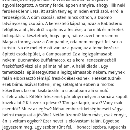
agyonlátogatott. A torony ferde, éppen annyira, ahogy illik neki
ferdének lenni. Na, itt aztán tényleg minden erről szól, erről a
ferdeségről. A dóm csicsás, isten nincs otthon, a Duomo
látványosság csupán. A keresztelő kápolna, azaz a Babtisterio
felújítás alatt, kívülről izgalmas a festése, a formák és méretek
bólogatásra késztetnek, hogy igen, hát ez azért nem semmi!
Maga a torony, azaz a Campanille, oda nem megyek fel, sok a
turista. Na de mellette ott van az a pazar, az a temetkezésre
épített csodaépület, a Camposanto! Ez a legizgalmasabb
nekem. Buonamico Buffalmacco, ez a korai reneszánszbéli
freskófestő viszi el a pálmát nálam. A halál diadal. Egy
temetkezési épületegyüttes a legizgalmasabb nekem, melynek
falán elborzasztó témájú freskók ékeskednek. Heteket tudnék
ezek bámulásával tölteni, meg sétálgatni ebben a morbid
kőkertben, lassan kisilabizálni a cipőtalpam alá simuló
sírfeliratokat. Kifélék fekszenek pár ölnyi mélyen a simára kopott
kövek alatt? Kik ezek a jelesek? Tán gazdagok, urak? Vagy csak
esendők? Mi ez az egész? Néhai emberek kétségbeesett vágya,
beírni magukat a jövőbe? Netán üzenni? Nem mást, csak ennyit,
én is voltam egykor? Ezer nevet is elolvastam talán. Egyet se
jegyeztem meg. Egy szobor tűnt fel. Fibonacci szobra. Kapucnis