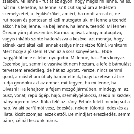
szélben. Mi lenne – fut át az agyon, hogy mégis mi lenne, na és,
hát mi is lehetne, ha lenne is? Kicsit sajnálom a fedélzeti
személyzetet, a légikísérőket, amiért, ha unott arccal is, de
rutinosan és pontosan el kell mutogatniuk, mi lenne a teendő
akkor, ha baj lenne. Ha baj lenne, ha lenne, teendő. Mi lenne?
Öreganyám jut eszembe. Karmos ujjával, ahogy mutogatva,
vagyis inkább szinte hadonászva a kezével azt mondja, hogy
akinek kard által kell, annak esélye nincs vízbe fúlni. Punktum!
Mert hogy a jóisten! El van az a sors könyvében… Ebbe
nagyjából bele is lehet nyugodni. Mi lenne, ha… Sors könyve.
Eszembe jut, semmi olvasnivalót nem hoztam, a lefelé bámulást
terveztem eredetileg, de hát az ugrott. Persze, nincs semmi
gond, a másfél óra út oly hamar eltelik, hogy tüzetesen át se
tudja gondolni azt az ember, mit tegyen, ha mi lenne, ha…
Olvasni? Ha lehajtom a fejem mozgó járműben, mindegy mi az,
busz, vonat, repülőgép, hajó, személygépkocsi, szédülni kezdek,
hányingerem lesz. Itália felé az irány. Felhők felett mindig süt a
nap. Valaki parfümöt vesz, édeskés, nekem túlontúl édeskés az
illata, kicsit szomjas leszek ettől. De mindjárt ereszkedés, semmi
pánik, célnál leszünk máris.