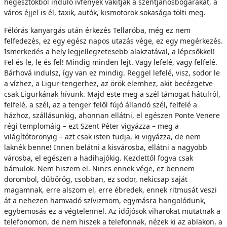
hegesztőkből induló ívfények vakítják a szentjánosbogarakat, a
város éjjel is él, taxik, autók, kismotorok sokasága tölti meg.
Félórás kanyargás után érkezés Tellaróba, még ez nem
felfedezés, ez egy egész napos utazás vége, ez egy megérkezés.
Ismerkedés a hely legjellegzetesebb alakzatával, a lépcsőkkel!
Fel és le, le és fel! Mindig minden lejt. Vagy lefelé, vagy felfelé.
Bárhová indulsz, így van ez mindig. Reggel lefelé, visz, sodor le
a vízhez, a Ligur-tengerhez, az örök elemhez, akit becézgetve
csak Ligurkának hívunk. Majd este meg a szél támogat hátulról,
felfelé, a szél, az a tenger felől fújó állandó szél, felfelé a
házhoz, szállásunkig, ahonnan ellátni, el egészen Ponte Venere
régi templomáig – ezt Szent Péter vigyázza – meg a
világítótoronyig – azt csak isten tudja, ki vigyázza, de nem
laknék benne! Innen belátni a kisvárosba, ellátni a nagyobb
városba, el egészen a hadihajókig. Kezdettől fogva csak
bámulok. Nem hiszem el. Nincs ennek vége, ez bennem
dorombol, dübörög, csobban, ez sodor, nekicsap saját
magamnak, erre alszom el, erre ébredek, ennek ritmusát veszi
át a nehezen hamvadó szívizmom, egymásra hangolódunk,
egybemosás ez a végtelennel. Az időjósok viharokat mutatnak a
telefonomon, de nem hiszek a telefonnak, nézek ki az ablakon, a