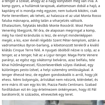
a tenger a sziklát, ahogy az a nagy könyvben meg van írva. A
komp gyors, a hullámok tarajosak, alattomosan dobál a hajó, a
kapitány el is mondja még egyszer, nem tudunk kikötni, csak
Porte Venerében; aki teheti, az halassza el az utat Monta Rosso
faluba másnapra, addig talán a viharjelzés változik.
Elhalasztom, folytatás később Monte Rossóról. Most Ponte
Veneréig libegjünk, fél óra, de alaposan megringat a komp,
még ha rövid kirándulás is lesz, de ennyit mindenképpen
megér, a kis, ezer évnél régebbi Szent Péter-templom, aztán a
vadromantikus Byron-barlang, a kibetonozott terekről a kiváló
kilátás Cinque Terre felé. A nyugati öbölből nézve is szép, az a
tenger, az a tenger, hát az a Ligur-tenger. Maga Porte Venere
parányi, az egész egy sikátornyi belváros, azaz belfalu, tele
kínai hűtőmágnessel, fűszerkeverékek súlyos illatával, egy
különleges pesto ízével, a helyi sütemény omlósságával. A
tenger éhessé tesz, de egyben gondoskodik is arról, hogy jót
ehess. Némi bolyongás, árlistákat nem nézünk, kitérdekel, és
erre máris itt van egy kis tér, Piazza Paolo Centinaro. Szabad
fordításban ezt én úgy értelmezem önkényesen, hogy itt Pál
barátomról, ki százados, elneveztek egy teret.