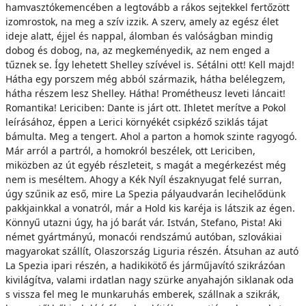
hamvasztókemencében a legtovább a rákos sejtekkel fertőzött
izomrostok, na meg a szív izzik. A szerv, amely az egész élet
ideje alatt, éjjel és nappal, álomban és valóságban mindig
dobog és dobog, na, az megkeményedik, az nem enged a
tűznek se. Így lehetett Shelley szívével is. Sétálni ott! Kell majd!
Hátha egy porszem még abból származik, hátha belélegzem,
hátha részem lesz Shelley. Hátha! Prométheusz leveti láncait!
Romantika! Lericiben: Dante is járt ott. Ihletet merítve a Pokol
leírásához, éppen a Lerici környékét csipkéző sziklás tájat
bámulta. Meg a tengert. Ahol a parton a homok szinte ragyogó.
Már arról a partról, a homokról beszélek, ott Lericiben,
miközben az út egyéb részleteit, s magát a megérkezést még
nem is meséltem. Ahogy a Kék Nyíl északnyugat felé surran,
úgy szűnik az eső, mire La Spezia pályaudvarán lecihelődünk
pakkjainkkal a vonatról, már a Hold kis karéja is látszik az égen.
Könnyű utazni úgy, ha jó barát vár. István, Stefano, Pista! Aki
német gyártmányú, monacói rendszámú autóban, szlovákiai
magyarokat szállít, Olaszország Liguria részén. Átsuhan az autó
La Spezia ipari részén, a hadikikötő és járműjavító szikrázóan
kivilágítva, valami irdatlan nagy szürke anyahajón siklanak oda
s vissza fel meg le munkaruhás emberek, szállnak a szikrák,