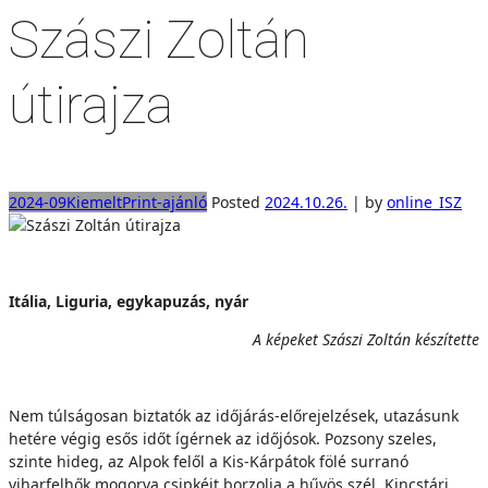
Szászi Zoltán
útirajza
2024-09
Kiemelt
Print-ajánló
Posted
2024.10.26.
|
by
online_ISZ
Itália, Liguria, egykapuzás, nyár
A képeket Szászi Zoltán készítette
Nem túlságosan biztatók az időjárás-előrejelzések, utazásunk
hetére végig esős időt ígérnek az időjósok. Pozsony szeles,
szinte hideg, az Alpok felől a Kis-Kárpátok fölé surranó
viharfelhők mogorva csipkéit borzolja a hűvös szél. Kincstári