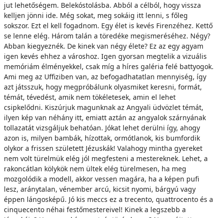
jut lehetőségem. Belekóstolásba. Abból a célból, hogy vissza
kelljen jönni ide. Még sokat, meg sokáig itt lenni, s főleg
sokszor. Ezt el kell fogadnom. Egy élet is kevés Firenzéhez. Kettő
se lenne elég. Három talán a töredéke megismeréséhez. Négy?
Abban kiegyeznék. De kinek van négy élete? Ez az egy agyam
igen kevés ehhez a városhoz. Igen gyorsan megtelik a vizuális
memóriám élményekkel, csak míg a híres galéria felé battyogok.
Ami meg az Uffiziben van, az befogadhatatlan mennyiség, így
azt játsszuk, hogy megpróbálunk olyasmiket keresni, formát,
témát, tévedést, amik nem tökéletesek, amin el lehet
csipkelődni. Kiszúrjuk magunknak az Angyali üdvözlet témát,
ilyen kép van néhány itt, emiatt aztán az angyalok szárnyának
tollazatát vizsgáljuk behatóan. Jókat lehet derülni így, ahogy
azon is, milyen bambák, hízottak, ormótlanok, kis bumfordik
olykor a frissen született Jézuskák! Valahogy mintha gyereket
nem volt türelmük elég jól megfesteni a mestereknek. Lehet, a
rakoncátlan kölykök nem ültek elég türelmesen, ha meg
mozgolódik a modell, akkor vessen magára, ha a képen pufi
lesz, aránytalan, vénember arcú, kicsit nyomi, bárgyú vagy
éppen lángosképű. Jó kis meccs ez a trecento, quattrocento és a
cinquecento néhai festőmestereivel! Kinek a legszebb a