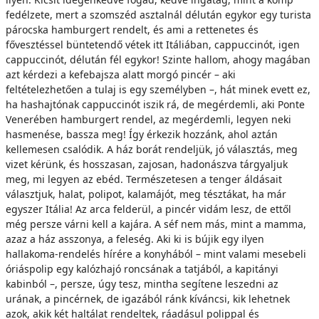
fedélzete, mert a szomszéd asztalnál délután egykor egy turista
párocska hamburgert rendelt, és ami a rettenetes és
fővesztéssel büntetendő vétek itt Itáliában, cappuccinót, igen
cappuccinót, délután fél egykor! Szinte hallom, ahogy magában
azt kérdezi a kefebajsza alatt morgó pincér – aki
feltételezhetően a tulaj is egy személyben –, hát minek evett ez,
ha hashajtónak cappuccinót iszik rá, de megérdemli, aki Ponte
Venerében hamburgert rendel, az megérdemli, legyen neki
hasmenése, bassza meg! Így érkezik hozzánk, ahol aztán
kellemesen csalódik. A ház borát rendeljük, jó választás, meg
vizet kérünk, és hosszasan, zajosan, hadonászva tárgyaljuk
meg, mi legyen az ebéd. Természetesen a tenger áldásait
választjuk, halat, polipot, kalamájót, meg tésztákat, ha már
egyszer Itália! Az arca felderül, a pincér vidám lesz, de ettől
még persze várni kell a kajára. A séf nem más, mint a mamma,
azaz a ház asszonya, a feleség. Aki ki is bújik egy ilyen
hallakoma-rendelés hírére a konyhából – mint valami mesebeli
óriáspolip egy kalózhajó roncsának a tatjából, a kapitányi
kabinból –, persze, úgy tesz, mintha segítene leszedni az
urának, a pincérnek, de igazából ránk kíváncsi, kik lehetnek
azok, akik két haltálat rendeltek, ráadásul polippal és