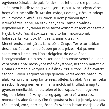
egybemosódnak a dolgok, felidézni se lehet percre pontosan.
Talán nem is kell! Mindig van ilyen. Hajóút. Nincs olyan város,
hogy vízre ne szállnék. Krakkó, Prága, Pozsony, Bécs, mindegy,
kell a rálátás a vízről. Lericiben ki nem próbálni ilyet,
istenkísértés lenne, ha ezt kihagynám, Dante poklának
legmélyebb bugyraiban kéne tartózkodnom az idők végezetéig.
Hajók, kikötő. Yacht sok száz, kis vitorlás, motorcsónak,
halászbárka, kompok. Mint ez is, amin utazunk.
Menetrendszerinti járat, Lericiből a Cinque Terre turisztikai
desztinációba vinne, de éppen piros a jelzés. Hát jó, nem
szeretem a kiemelten kínált dolgokat, de ez valóban
kihagyhatatlan. Ha piros, akkor legalább Ponte Veneréig. Lerici
vára alatt Dante mosolygós márványszobra, kezében mutatja a
Divina Commedia könyvet. Halálának 700. évfordulóján avatott
szobor. Eleven. Leginkább egy genovai kereskedőre hasonlító
alak, korhű ruha, szép kivitelezés, ötletes kis alak. A vár árnyéka
a szobor lábáig nem ér el, már a mólóknál kifullad, a nap túl
gyorsan emelkedik, lehet, télen el tud kapaszkodni egészen
Alighieri fehér márvány alteregójáig. Lerici vára morcos,
mondanák, akár fantasy film forgatására is elég jó hely. Magas,
régi, mord, zord, harcias, ódon, és szépen lassan marja ki alóla