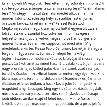
kalamájóval? Mi vagyunk. Nem ettem még soha ilyen finomat! A
sós levegő teszi, a tenger teszi, a frissesség teszi? Az élni akarás
teszi? Mindegy, mi teszi! Zseniális ebédet alkot a mamma,
minden kitűnő, az édesség helyi specialitás, aztán jön és
óvatosan kérdez, kávét innánk-e? Persze! Ristrettót!
Megkönnyebülve megy, kissé hajlott háttal egyensúlyozza a
tálcát, letakarít, számlát hoz, udvarias, finom, az egész
helyzettől kicsit jobb a kedve, mégse hülye hamburgerfaló
minden turista, és nem kér cappuccinót ebéd után! Míg
ebédelünk, a kis tér, Piazza Paolo Centinaro közkútjánál nagy a
forgalom. Egy a szomszéd házból kilépő férfi a világ
legtermészetesebb módján a kút alsó kifolyójánál mossa meg a
porszívózsákot, amit az imént használt, valaki kutyát jön itatni, a
nagy oroszlánfejes kútból palackban is visznek vizet szomjas
turisták. Csodás mikroklímát képes teremteni egy ilyen kút! Kint
tűz a nap, a kis téren a hordókban lakó leanderek és jázminok
illatában el lehet botlani, a házak kövei jólesően engedik ki
magukból a nyirkosságot. Még egy kis séta, pisztáciás fagylalt,
meseíz, aztán irány vissza Lericibe, reménykedve a másnapi
jobb időben, amikor majd el lehet indulni Monte Rosso
kikötőbe. A tenger másnap sem nyugodtabb, de a piros jelzés