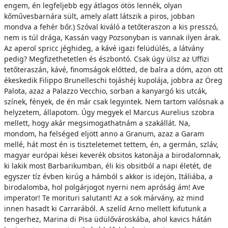
engem, én legfeljebb egy átlagos ötös lennék, olyan
kőművesbarnára sült, amely alatt látszik a piros, jobban
mondva a fehér bőr.) Szóval kiváló a tetőteraszon a kis presszó,
nem is túl drága, Kassán vagy Pozsonyban is vannak ilyen árak.
Az aperol spricc jéghideg, a kávé igazi felüdülés, a látvány
pedig? Megfizethetetlen és észbontó. Csak úgy ülsz az Uffizi
tetőteraszán, kávé, finomságok előtted, de balra a dóm, azon ott
ékeskedik Filippo Brunelleschi tojáshéj kupolája, jobbra az Öreg
Palota, azaz a Palazzo Vecchio, sorban a kanyargó kis utcák,
színek, fények, de én már csak legyintek. Nem tartom valósnak a
helyzetem, állapotom. Úgy megyek el Marcus Aurelius szobra
mellett, hogy akár megsimogathatnám a szakállát. Na,
mondom, ha felséged eljött anno a Granum, azaz a Garam
mellé, hát most én is tiszteletemet tettem, én, a germán, szláv,
magyar európai kései keverék obsitos katonája a birodalomnak,
ki lakik most Barbarikumban, éli kis obsitból a napi életét, de
egyszer tíz évben kirúg a hámból s akkor is idejön, Itáliába, a
birodalomba, hol polgárjogot nyerni nem apróság ám! Ave
imperator! Te morituri salutant! Az a sok márvány, az mind
innen hasadt ki Carrarából. A szelíd Arno mellett kifutunk a
tengerhez, Marina di Pisa üdülővároskába, ahol kavics hátán