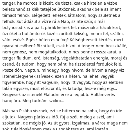
tenger, ha morcos is kicsit, de tiszta, csak a hirtelen a vízbe
belezuhanó sziklák tetejébe ütköznek, akadnak bele az imént
támadt felhők. Elégedett lehetek, láthatom, hogy születnek a
felhők. Süt ádázul a vízre rá a Nap, szinte szúr, s már
bolyhosodik is a part, párák kelnek fel, másznak a házak közt,
űzi őket a hullámtörők közé szorított kékség, menni fel, szállni,
válni esővé. Egész héten esni fog? Kétségbeesett kérdés, mert
nyaralni esőben? Bízni kell, csak bízni! A tenger nem bosszúálló,
nem gonosz, nem megátalkodott, nincs benne rosszakarat, a
tenger fluidum, erő, istenség, végeláthatatlan energia, moraj és
csend, és tudom, hogy nem bánt, ha tisztelettel fordulok felé.
Poszeidón, Neptun, mindegy, hogy hívom, de hívom a nagy víz
isteneit,legyenek szívesek, ezen a héten, ha lehet, vegyék
figyelembe, hogy itt vagyunk, hogy itt vagyok, hogy az életben
talán egyszer, most először itt, és ki tudja, lesz-e még egy…
Kegyesek az istenek! Elaludni erre a legjobb. Hullámverés
hangjára. Meg tudnám szokni…
Másnap Pisába visznek, ezt se hittem volna soha, hogy én ide
eljutok. Nagyon párás az idő, fúj a szél, meleg a szél, ami
szokatlan, de mégis jó. Az út gyors, izgalmas, a város maga nem
sok, tulajdonképpen csak a Csodák tere az, ami igazán