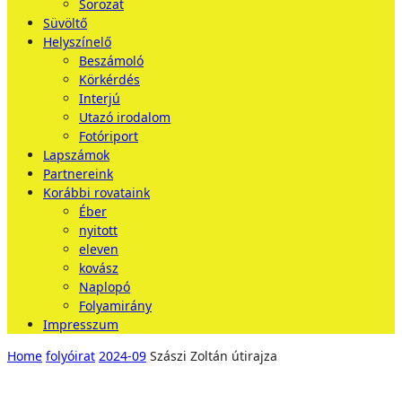
Sorozat
Süvöltő
Helyszínelő
Beszámoló
Körkérdés
Interjú
Utazó irodalom
Fotóriport
Lapszámok
Partnereink
Korábbi rovataink
Éber
nyitott
eleven
kovász
Naplopó
Folyamirány
Impresszum
Home
folyóirat
2024-09
Szászi Zoltán útirajza