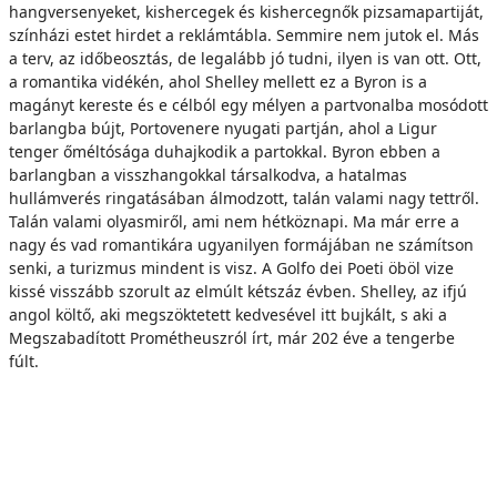
hangversenyeket, kishercegek és kishercegnők pizsamapartiját,
színházi estet hirdet a reklámtábla. Semmire nem jutok el. Más
a terv, az időbeosztás, de legalább jó tudni, ilyen is van ott. Ott,
a romantika vidékén, ahol Shelley mellett ez a Byron is a
magányt kereste és e célból egy mélyen a partvonalba mosódott
barlangba bújt, Portovenere nyugati partján, ahol a Ligur
tenger őméltósága duhajkodik a partokkal. Byron ebben a
barlangban a visszhangokkal társalkodva, a hatalmas
hullámverés ringatásában álmodzott, talán valami nagy tettről.
Talán valami olyasmiről, ami nem hétköznapi. Ma már erre a
nagy és vad romantikára ugyanilyen formájában ne számítson
senki, a turizmus mindent is visz. A Golfo dei Poeti öböl vize
kissé visszább szorult az elmúlt kétszáz évben. Shelley, az ifjú
angol költő, aki megszöktetett kedvesével itt bujkált, s aki a
Megszabadított Prométheuszról írt, már 202 éve a tengerbe
fúlt.