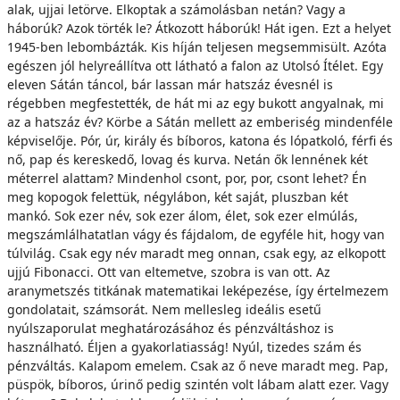
alak, ujjai letörve. Elkoptak a számolásban netán? Vagy a
háborúk? Azok törték le? Átkozott háborúk! Hát igen. Ezt a helyet
1945-ben lebombázták. Kis híján teljesen megsemmisült. Azóta
egészen jól helyreállítva ott látható a falon az Utolsó Ítélet. Egy
eleven Sátán táncol, bár lassan már hatszáz évesnél is
régebben megfestették, de hát mi az egy bukott angyalnak, mi
az a hatszáz év? Körbe a Sátán mellett az emberiség mindenféle
képviselője. Pór, úr, király és bíboros, katona és lópatkoló, férfi és
nő, pap és kereskedő, lovag és kurva. Netán ők lennének két
méterrel alattam? Mindenhol csont, por, por, csont lehet? Én
meg kopogok felettük, négylábon, két saját, pluszban két
mankó. Sok ezer név, sok ezer álom, élet, sok ezer elmúlás,
megszámlálhatatlan vágy és fájdalom, de egyféle hit, hogy van
túlvilág. Csak egy név maradt meg onnan, csak egy, az elkopott
ujjú Fibonacci. Ott van eltemetve, szobra is van ott. Az
aranymetszés titkának matematikai leképezése, így értelmezem
gondolatait, számsorát. Nem mellesleg ideális esetű
nyúlszaporulat meghatározásához és pénzváltáshoz is
használható. Éljen a gyakorlatiasság! Nyúl, tizedes szám és
pénzváltás. Kalapom emelem. Csak az ő neve maradt meg. Pap,
püspök, bíboros, úrinő pedig szintén volt lábam alatt ezer. Vagy