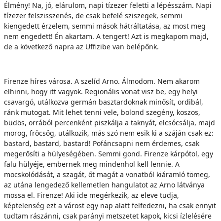
Élmény! Na, jó, elárulom, napi tízezer feletti a lépésszám. Napi
tízezer felszisszenés, de csak befelé sziszegek, semmi
kiengedett érzelem, semmi mások hátráltatása, az most meg
nem engedett! Én akartam. A tengert! Azt is megkapom majd,
de a következő napra az Uffizibe van belépőnk.
Firenze híres városa. A szelíd Arno. Álmodom. Nem akarom
elhinni, hogy itt vagyok. Regionális vonat visz be, egy helyi
csavargó, utálkozva germán basztardoknak minősít, ordibál,
ránk mutogat. Mit lehet tenni vele, bolond szegény, koszos,
büdös, orrából percenként piszkálja a taknyát, elcsócsálja, majd
morog, fröcsög, utálkozik, más szó nem esik ki a száján csak ez:
bastard, bastard, bastard! Pofáncsapni nem érdemes, csak
megerősíti a hülyeségében. Semmi gond. Firenze kárpótol, egy
falu hülyéje, embernek meg mindenhol kell lennie. A
mocskolódását, a szagát, őt magát a vonatból kiáramló tömeg,
az utána lengedező kellemetlen hangulatot az Arno látványa
mossa el. Firenze! Aki ide megérkezik, az eleve tudja,
képtelenség ezt a várost egy nap alatt felfedezni, ha csak ennyit
tudtam rászánni, csak parányi metszetet kapok, kicsi ízlelésére