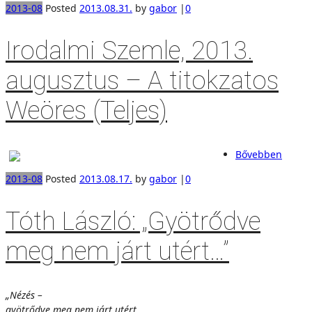
2013-08
Posted
2013.08.31.
by
gabor
|
0
Irodalmi Szemle, 2013.
augusztus – A titokzatos
Weöres (Teljes)
Bővebben
2013-08
Posted
2013.08.17.
by
gabor
|
0
Tóth László: „Gyötrődve
meg nem járt utért…”
„Nézés –
gyötrődve meg nem járt utért