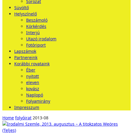
Sorozat
Süvöltő
Helyszínelő
Beszámoló
Körkérdés
Interjú
Utazó irodalom
Fotóriport
Lapszámok
Partnereink
Korábbi rovataink
Éber
nyitott
eleven
kovász
Naplopó
Folyamirány
Impresszum
Home
folyóirat
2013-08