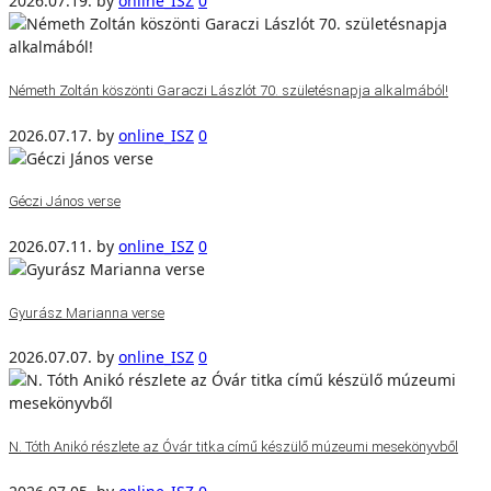
2026.07.19.
by
online_ISZ
0
Németh Zoltán köszönti Garaczi Lászlót 70. születésnapja alkalmából!
2026.07.17.
by
online_ISZ
0
Géczi János verse
2026.07.11.
by
online_ISZ
0
Gyurász Marianna verse
2026.07.07.
by
online_ISZ
0
N. Tóth Anikó részlete az Óvár titka című készülő múzeumi mesekönyvből