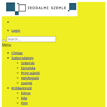
Login
Menu
Címlap
Szépirodalom
Szépírás
Episztola
Print-ajánló
Helyfoglaló
zsemle
Kritika/esszé
Könyv
Kép
Film