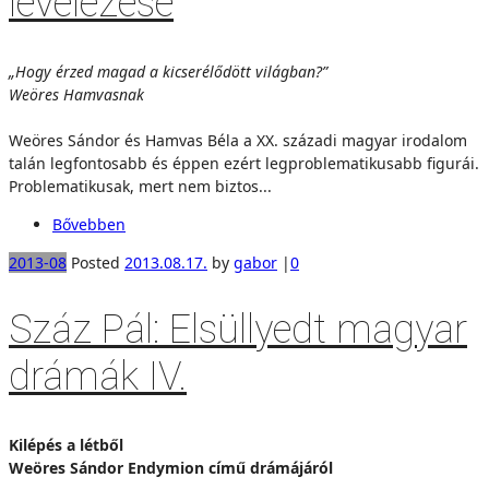
levelezése
„Hogy érzed magad a kicserélődött világban?”
Weöres Hamvasnak
Weöres Sándor és Hamvas Béla a XX. századi magyar irodalom
talán legfontosabb és éppen ezért legproblematikusabb figurái.
Problematikusak, mert nem biztos...
Bővebben
2013-08
Posted
2013.08.17.
by
gabor
|
0
Száz Pál: Elsüllyedt magyar
drámák IV.
Kilépés a létből
Weöres Sándor Endymion című drámájáról