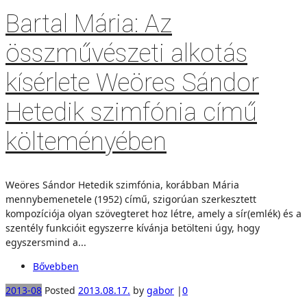
Bartal Mária: Az
összművészeti alkotás
kísérlete Weöres Sándor
Hetedik szimfónia című
költeményében
Weöres Sándor Hetedik szimfónia, korábban Mária
mennybemenetele (1952) című, szigorúan szerkesztett
kompozíciója olyan szövegteret hoz létre, amely a sír(emlék) és a
szentély funkcióit egyszerre kívánja betölteni úgy, hogy
egyszersmind a...
Bővebben
2013-08
Posted
2013.08.17.
by
gabor
|
0