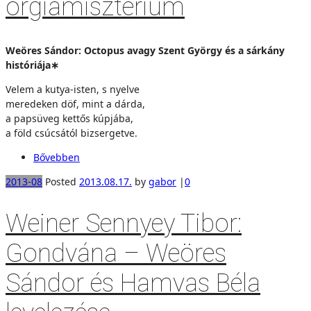
orgiamisztérium
Weöres Sándor: Octopus avagy Szent György és a sárkány
históriája∗
Velem a kutya-isten, s nyelve
meredeken döf, mint a dárda,
a papsüveg kettős kúpjába,
a föld csúcsától bizsergetve.
Bővebben
2013-08
Posted
2013.08.17.
by
gabor
|
0
Weiner Sennyey Tibor:
Gondvána – Weöres
Sándor és Hamvas Béla