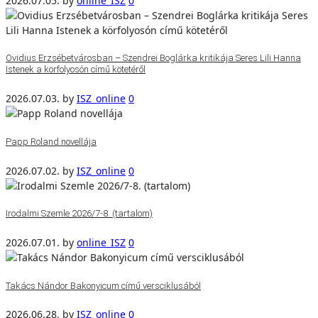
2026.07.05.
by
online_ISZ
0
Ovidius Erzsébetvárosban – Szendrei Boglárka kritikája Seres Lili Hanna
Istenek a körfolyosón című kötetéről
2026.07.03.
by
ISZ_online
0
Papp Roland novellája
2026.07.02.
by
ISZ_online
0
Irodalmi Szemle 2026/7-8. (tartalom)
2026.07.01.
by
online_ISZ
0
Takács Nándor Bakonyicum című versciklusából
2026.06.28.
by
ISZ_online
0