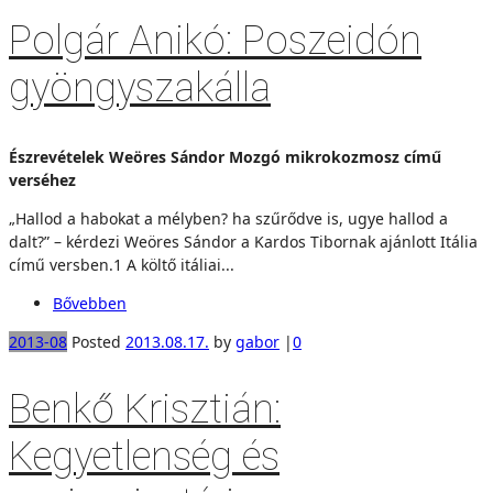
Polgár Anikó: Poszeidón
gyöngyszakálla
Észrevételek Weöres Sándor Mozgó mikrokozmosz című
verséhez
„Hallod a habokat a mélyben? ha szűrődve is, ugye hallod a
dalt?” – kérdezi Weöres Sándor a Kardos Tibornak ajánlott Itália
című versben.1 A költő itáliai...
Bővebben
2013-08
Posted
2013.08.17.
by
gabor
|
0
Benkő Krisztián:
Kegyetlenség és