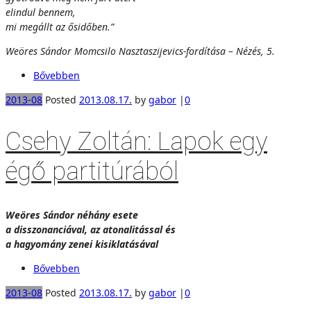
elindul bennem,
mi megállt az ősidőben.”
Weöres Sándor Momcsilo Nasztaszijevics-fordítása – Nézés, 5.
Bővebben
2013-08
Posted
2013.08.17.
by
gabor
|
0
Csehy Zoltán: Lapok egy
égő partitúrából
Weöres Sándor néhány esete
a disszonanciával, az atonalitással és
a hagyomány zenei kisiklatásával
Bővebben
2013-08
Posted
2013.08.17.
by
gabor
|
0