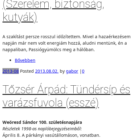
(Szerelem, biztonság,
kutyák)
A szakítást persze rosszul időzítettem. Mivel a hazaérkezésem
napján már nem volt energiám hozzá, aludni mentünk, én a
nappaliban, Passiógyümölcs meg a hálóban.
Bővebben
2013-08
Posted
2013.08.02.
by
gabor
|
0
Tőzsér Árpád: Tündérsíp és
varázsfuvola (esszé)
Weöresd Sándor 100. születésnapjára
Részletek 1998-as naplóbejegyzéseimből:
Április 8. A párkányi vasútállomáson, vonatban.