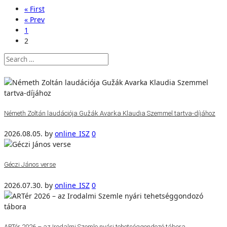
« First
« Prev
1
2
Németh Zoltán laudációja Gužák Avarka Klaudia Szemmel tartva-díjához
2026.08.05.
by
online_ISZ
0
Géczi János verse
2026.07.30.
by
online_ISZ
0
ARTér 2026 – az Irodalmi Szemle nyári tehetséggondozó tábora