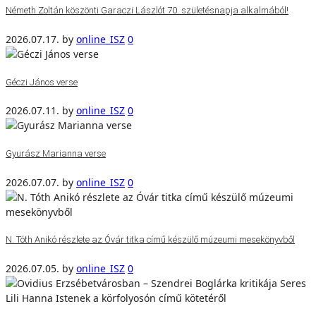
Németh Zoltán köszönti Garaczi Lászlót 70. születésnapja alkalmából!
2026.07.17.
by
online_ISZ
0
Géczi János verse
2026.07.11.
by
online_ISZ
0
Gyurász Marianna verse
2026.07.07.
by
online_ISZ
0
N. Tóth Anikó részlete az Óvár titka című készülő múzeumi mesekönyvből
2026.07.05.
by
online_ISZ
0