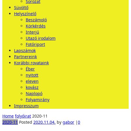
Sorozat
Süvöltő
Helyszínelő
Beszámoló
Körkérdés
Interjú
Utazó irodalom
Fotóriport
Lapszámok
Partnereink
Korábbi rovataink
Éber
nyitott
eleven
kovász
Naplopó
Folyamirány
Impresszum
Home
folyóirat
2020-11
2020-11
Posted
2020.11.04.
by
gabor
|
0