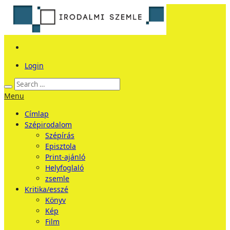
Login
Menu
Címlap
Szépirodalom
Szépírás
Episztola
Print-ajánló
Helyfoglaló
zsemle
Kritika/esszé
Könyv
Kép
Film