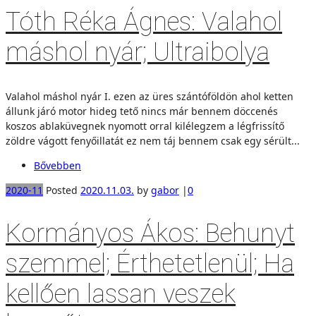
Tóth Réka Ágnes: Valahol
máshol nyár; Ultraibolya
Valahol máshol nyár I. ezen az üres szántóföldön ahol ketten
állunk járó motor hideg tető nincs már bennem döccenés
koszos ablaküvegnek nyomott orral kilélegzem a légfrissítő
zöldre vágott fenyőillatát ez nem táj bennem csak egy sérült...
Bővebben
2020-11
Posted
2020.11.03.
by
gabor
|
0
Kormányos Ákos: Behunyt
szemmel; Érthetetlenül; Ha
kellően lassan veszek