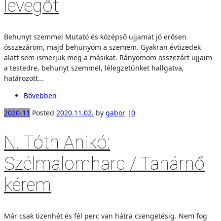
levegőt
Behunyt szemmel Mutató és középső ujjamat jó erősen
összezárom, majd behunyom a szemem. Gyakran évtizedek
alatt sem ismerjük meg a másikat. Rányomom összezárt ujjaim
a testedre, behunyt szemmel, lélegzetünket hallgatva,
határozott...
Bővebben
2020-11
Posted
2020.11.02.
by
gabor
|
0
N. Tóth Anikó:
Szélmalomharc / Tanárnő
kérem
Már csak tizenhét és fél perc van hátra csengetésig. Nem fog