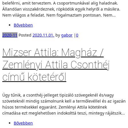
beleférni, amit terveztem. A csoportmunkával alig haladnak.
Állandóan visszakérdeznek, röpködök egyik helyről a másikra.
Nem világos a feladat. Nem fogalmaztam pontosan. Nem...
Bővebben
2020-11
Posted
2020.11.01.
by
gabor
|
0
Mizser Attila: Magház /
Zemlényi Attila Csonthéj
című kötetéről
Úgy tűnik, a csonthéj-jelleget tipizáló szövegeknél és/vagy
szöveteknél mindig számolnunk kell a termőlevéllel és az igazán
húsos termésekkel egyaránt. Zemlényi Attila kötetének
címadása ezt meglehetősen indokolttá teszi, mintegy rájátszik...
Bővebben