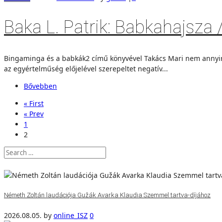
Baka L. Patrik: Babkahajsza
Bingaminga és a babkák2 című könyvével Takács Mari nem annyira
az egyértelműség előjelével szerepeltet negatív...
Bővebben
« First
« Prev
1
2
Németh Zoltán laudációja Gužák Avarka Klaudia Szemmel tartva-díjához
2026.08.05.
by
online_ISZ
0