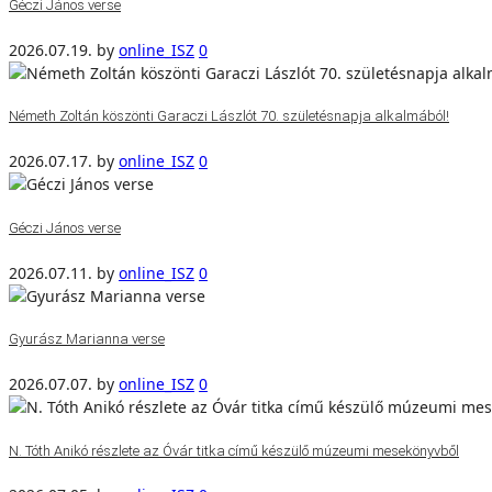
Géczi János verse
2026.07.19.
by
online_ISZ
0
Németh Zoltán köszönti Garaczi Lászlót 70. születésnapja alkalmából!
2026.07.17.
by
online_ISZ
0
Géczi János verse
2026.07.11.
by
online_ISZ
0
Gyurász Marianna verse
2026.07.07.
by
online_ISZ
0
N. Tóth Anikó részlete az Óvár titka című készülő múzeumi mesekönyvből