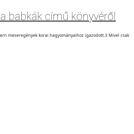
 a babkák című könyvéről
dern meseregények korai hagyományaihoz igazodott.3 Mivel csak