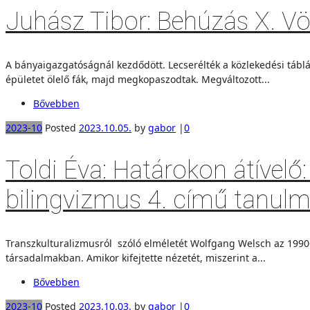
Juhász Tibor: Behúzás X. Vö
A bányaigazgatóságnál kezdődött. Lecserélték a közlekedési táblá
épületet ölelő fák, majd megkopaszodtak. Megváltozott...
Bővebben
2023-10
Posted
2023.10.05.
by
gabor
|
0
Toldi Éva: Határokon átívelő
bilingvizmus 4. című tanulm
Transzkulturalizmusról szóló elméletét Wolfgang Welsch az 1990-
társadalmakban. Amikor kifejtette nézetét, miszerint a...
Bővebben
2023-10
Posted
2023.10.03.
by
gabor
|
0