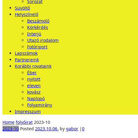
Sorozat
Süvöltő
Helyszínelő
Beszámoló
Körkérdés
Interjú
Utazó irodalom
Fotóriport
Lapszámok
Partnereink
Korábbi rovataink
Éber
nyitott
eleven
kovász
Naplopó
Folyamirány
Impresszum
Home
folyóirat
2023-10
2023-10
Posted
2023.10.06.
by
gabor
|
0