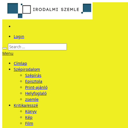
Login
Menu
Címlap
Szépirodalom
Szépírás
Episztola
Print-ajánló
Helyfoglaló
zsemle
Kritika/esszé
Könyv
Kép
Film