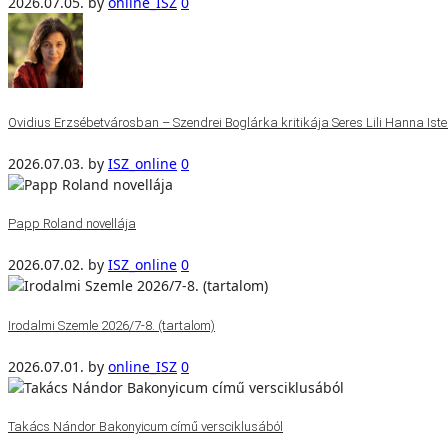
2026.07.05.
by
online_ISZ
0
Ovidius Erzsébetvárosban – Szendrei Boglárka kritikája Seres Lili Hanna Isten
2026.07.03.
by
ISZ_online
0
Papp Roland novellája
2026.07.02.
by
ISZ_online
0
Irodalmi Szemle 2026/7-8. (tartalom)
2026.07.01.
by
online_ISZ
0
Takács Nándor Bakonyicum című versciklusából