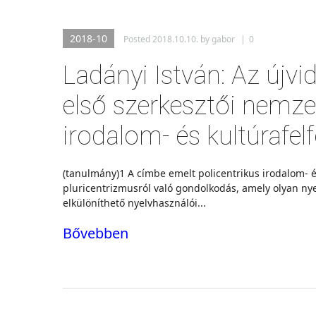
2018-10
Posted
2018.10.10.
by
gabor
|
0
Ladányi István: Az újvi
első szerkesztői nemze
irodalom- és kultúrafel
(tanulmány)1 A címbe emelt policentrikus irodalom- és
pluricentrizmusról való gondolkodás, amely olyan nye
elkülöníthető nyelvhasználói...
Bővebben