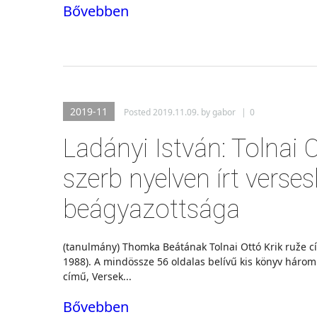
Bővebben
2019-11
Posted
2019.11.09.
by
gabor
|
0
Ladányi István: Tolnai 
szerb nyelven írt verses
beágyazottsága
(tanulmány) Thomka Beátának Tolnai Ottó Krik ruže c
1988). A mindössze 56 oldalas belívű kis könyv három 
című, Versek...
Bővebben