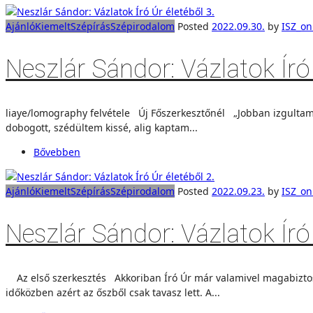
Ajánló
Kiemelt
Szépírás
Szépirodalom
Posted
2022.09.30.
by
ISZ_on
Neszlár Sándor: Vázlatok Író 
liaye/lomography felvétele Új Főszerkesztőnél „Jobban izgultam 
dobogott, szédültem kissé, alig kaptam...
Bővebben
Ajánló
Kiemelt
Szépírás
Szépirodalom
Posted
2022.09.23.
by
ISZ_on
Neszlár Sándor: Vázlatok Író 
Az első szerkesztés Akkoriban Író Úr már valamivel magabiztos
időközben azért az őszből csak tavasz lett. A...