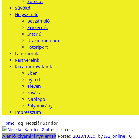
Sorozat
Süvöltő
Helyszínelő
Beszámoló
Körkérdés
Interjú
Utazó irodalom
Fotóriport
Lapszámok
Partnereink
Korábbi rovataink
Éber
nyitott
eleven
kovász
Naplopó
Folyamirány
Impresszum
Home
Tag: Neszlár Sándor
Ajánló
Folyamirány
Kiemelt
Posted
2023.10.20.
by
ISZ_online
|
0