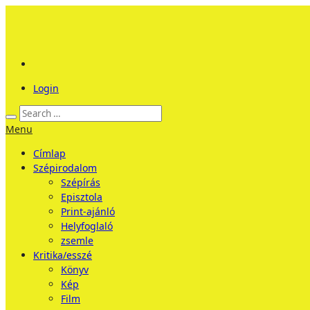
Login
Menu
Címlap
Szépirodalom
Szépírás
Episztola
Print-ajánló
Helyfoglaló
zsemle
Kritika/esszé
Könyv
Kép
Film