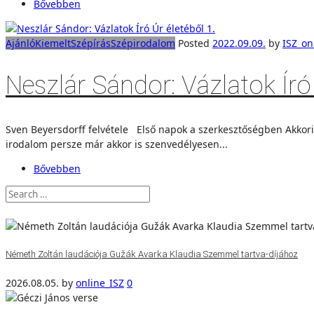
Bővebben
Ajánló
Kiemelt
Szépírás
Szépirodalom
Posted
2022.09.09.
by
ISZ_on
Neszlár Sándor: Vázlatok Író 
Sven Beyersdorff felvétele Első napok a szerkesztőségben Akkorib
irodalom persze már akkor is szenvedélyesen...
Bővebben
Németh Zoltán laudációja Gužák Avarka Klaudia Szemmel tartva-díjához
2026.08.05.
by
online_ISZ
0