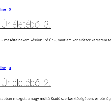
line
|
0
Úr életéből 3.
– mesélte nekem később Író Úr –, mint amikor először kerestem fe
line
|
0
Úr életéből 2.
abban mozgott a nagy múltú Kiadó szerkesztőségében, és bár úgy