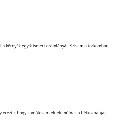
l a környék egyik ismert örömlányát. Szívem a torkomban
 érezte, hogy komótosan telnek-múlnak a hétköznapjai,