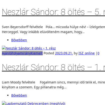
Neszlár Sándor: 8 öltés – 5. 
Sven Beyersdorff felvétele Pola… micsoda hülye név! – ízlelget
Herceggel. Vagy inkább elüvölteném magam, hogy...
Bővebben
Ajánló
Folyamirány
Kiemelt
Posted
2023.09.21.
by
ISZ_online
|
0
Neszlár Sándor: 8 öltés – 1. 
Liam Moody felvétele Fogalmam sincs, mennyi idő telik el, mire
kinyitom a szemem. Egy pillanatra még...
Bővebben