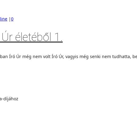
line
|
0
Úr életéből 1.
an Író Úr még nem volt Író Úr, vagyis még senki nem tudhatta, bel