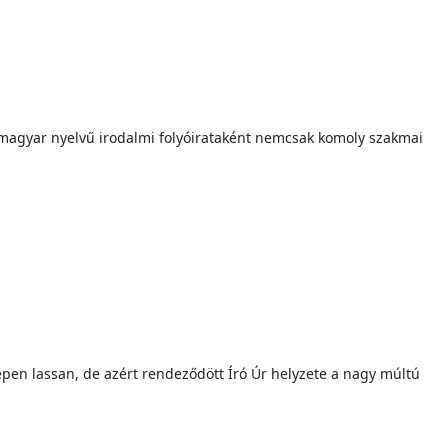
 magyar nyelvű irodalmi folyóirataként nemcsak komoly szakmai
pen lassan, de azért rendeződött Író Úr helyzete a nagy múltú