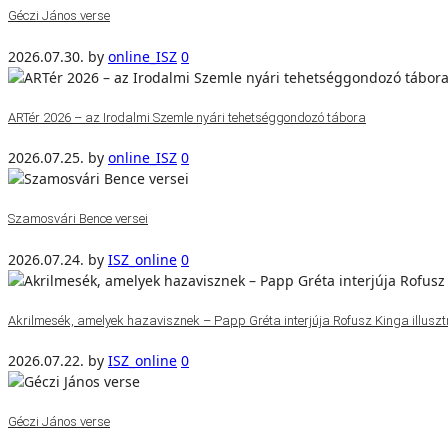
Géczi János verse
2026.07.30.
by
online_ISZ
0
ARTér 2026 – az Irodalmi Szemle nyári tehetséggondozó tábora
2026.07.25.
by
online_ISZ
0
Szamosvári Bence versei
2026.07.24.
by
ISZ_online
0
Akrilmesék, amelyek hazavisznek – Papp Gréta interjúja Rofusz Kinga illuszt
2026.07.22.
by
ISZ_online
0
Géczi János verse