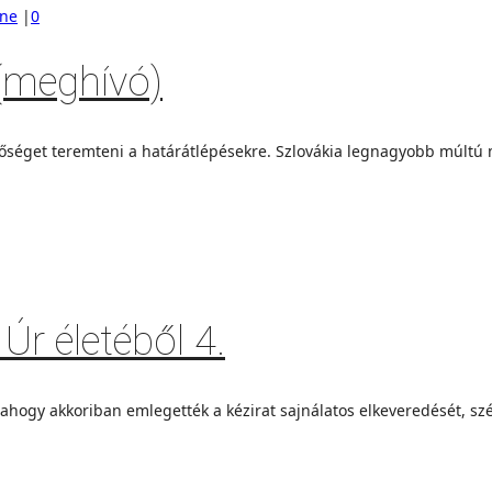
ine
|
0
(meghívó)
tőséget teremteni a határátlépésekre. Szlovákia legnagyobb múltú
Úr életéből 4.
hogy akkoriban emlegették a kézirat sajnálatos elkeveredését, szé