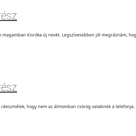
rész
em magamban Kisróka új nevét. Legszívesebben jól megráznám, hogy
rész
 ráeszmélek, hogy nem az álmomban csörög valakinek a telefonja. 