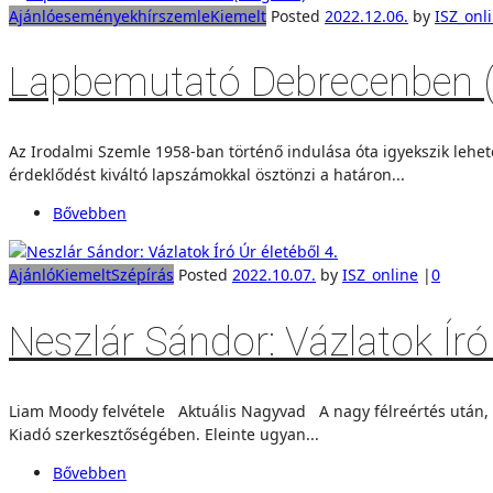
Ajánló
események
hírszemle
Kiemelt
Posted
2022.12.06.
by
ISZ_onl
Lapbemutató Debrecenben 
Az Irodalmi Szemle 1958-ban történő indulása óta igyekszik lehe
érdeklődést kiváltó lapszámokkal ösztönzi a határon...
Bővebben
Ajánló
Kiemelt
Szépírás
Posted
2022.10.07.
by
ISZ_online
|
0
Neszlár Sándor: Vázlatok Író 
Liam Moody felvétele Aktuális Nagyvad A nagy félreértés után, a
Kiadó szerkesztőségében. Eleinte ugyan...
Bővebben