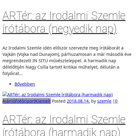
ARTér: az Irodalmi Szemle
írótábora (negyedik nap)
Az Irodalmi Szemle idén először szervezte meg írótáborát a
Vajkán (Vojka nad Dunajom), párhuzamosan a már második éve
megrendezett IN SITU művészteleppel. A harmadik nap
délelőttjén Nagy Csilla tartott kritikai műhelyet, délután a
folyóirat...
Bővebben
Ajánló
Fotóriport
Kiemelt
Posted
2018.08.14.
by
szemle
|
0
ARTér: az Irodalmi Szemle
írótábora (harmadik nap)