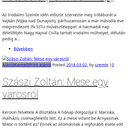
Az Irodalmi Szemle idén először szervezte meg írótáborát a
Vajkán (Vojka nad Dunajom), párhuzamosan a már második éve
megrendezett IN SITU művészteleppel. A harmadik nap
délelőttjén Nagy Hajnal Csilla tartott irodalmi műhelyet, délután
pedig a...
Bővebben
Ajánló
Kiemelt
Print-ajánló
Posted
2018.03.02.
by
szemle
|
0
Szászi Zoltán: Mese egy
városról
Kerosin felvétele A dísztábla A hónap dolgozója V. Mariska,
málházó, csomagfelelős lett. Ez a mese villant be Árnyasinak.
Mikor is történt ez? Ennek az állomásnak a legfurább esete volt