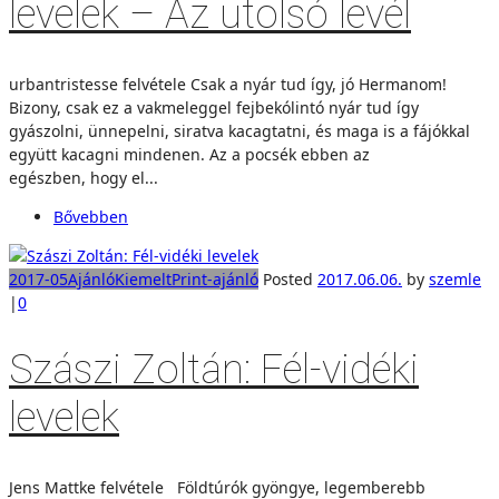
levelek – Az utolsó levél
urbantristesse felvétele Csak a nyár tud így, jó Hermanom!
Bizony, csak ez a vakmeleggel fejbekólintó nyár tud így
gyászolni, ünnepelni, siratva kacagtatni, és maga is a fájókkal
együtt kacagni mindenen. Az a pocsék ebben az
egészben, hogy el...
Bővebben
2017-05
Ajánló
Kiemelt
Print-ajánló
Posted
2017.06.06.
by
szemle
|
0
Szászi Zoltán: Fél-vidéki
levelek
Jens Mattke felvétele Földtúrók gyöngye, legemberebb