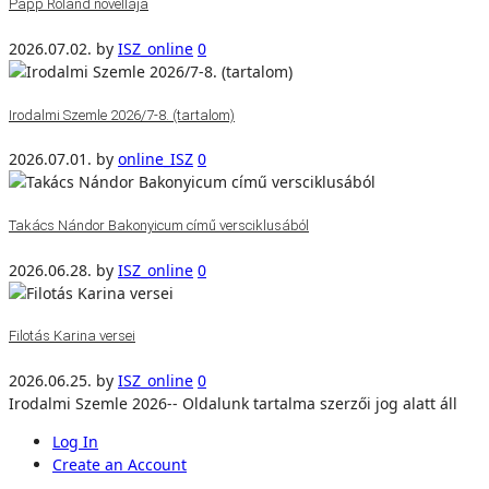
Papp Roland novellája
2026.07.02.
by
ISZ_online
0
Irodalmi Szemle 2026/7-8. (tartalom)
2026.07.01.
by
online_ISZ
0
Takács Nándor Bakonyicum című versciklusából
2026.06.28.
by
ISZ_online
0
Filotás Karina versei
2026.06.25.
by
ISZ_online
0
Irodalmi Szemle 2026-- Oldalunk tartalma szerzői jog alatt áll
Log In
Create an Account