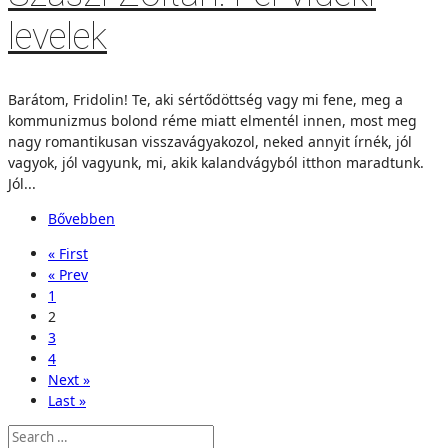
levelek
Barátom, Fridolin! Te, aki sértődöttség vagy mi fene, meg a
kommunizmus bolond réme miatt elmentél innen, most meg
nagy romantikusan visszavágyakozol, neked annyit írnék, jól
vagyok, jól vagyunk, mi, akik kalandvágyból itthon maradtunk.
Jól...
Bővebben
« First
« Prev
1
2
3
4
Next »
Last »