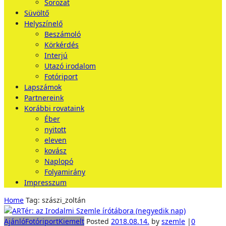
Sorozat
Süvöltő
Helyszínelő
Beszámoló
Körkérdés
Interjú
Utazó irodalom
Fotóriport
Lapszámok
Partnereink
Korábbi rovataink
Éber
nyitott
eleven
kovász
Naplopó
Folyamirány
Impresszum
Home
Tag: szászi_zoltán
Ajánló
Fotóriport
Kiemelt
Posted
2018.08.14.
by
szemle
|
0