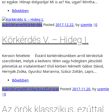
ez egykor. Hónap dolgozója! Mi is az? Na, ugye? Mintha...
Bővebben
Ajánló
Kiemelt
Körkérdés
Posted
2017.12.22.
by
szemle
|
0
Körkérdés V. – Hideg I.
Kerosin felvétele Évzáró körkérdésünkben arról kérdeztük
szerzőinket, melyik a kedvenc télen vagy hidegben játszódó
jelenetük az irodalomban? Első körben Németh Gábor Dávid,
Hernyák Zsóka, Gyurász Marianna, Szászi Zoltán, Lapis...
Bővebben
Ajánló
Kiemelt
Kritika/esszé
Sorozat
Posted
2017.11.20.
by
szemle
|
0
Az örök klasszikus, ezúttal