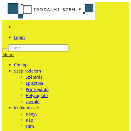
Login
Menu
Címlap
Szépirodalom
Szépírás
Episztola
Print-ajánló
Helyfoglaló
zsemle
Kritika/esszé
Könyv
Kép
Film