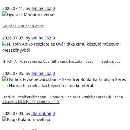
2026.07.11.
by
online_ISZ
0
Gyurász Marianna verse
2026.07.07.
by
online_ISZ
0
N. Tóth Anikó részlete az Óvár titka című készülő múzeumi mesekönyvből
2026.07.05.
by
online_ISZ
0
Ovidius Erzsébetvárosban – Szendrei Boglárka kritikája Seres Lili Hanna
Istenek a körfolyosón című kötetéről
2026.07.03.
by
ISZ_online
0