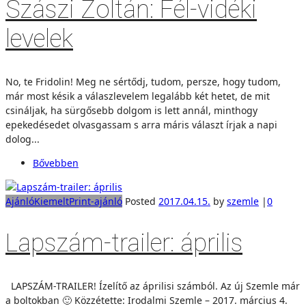
Szászi Zoltán: Fél-vidéki
levelek
No, te Fridolin! Meg ne sértődj, tudom, persze, hogy tudom,
már most késik a válaszlevelem legalább két hetet, de mit
csináljak, ha sürgősebb dolgom is lett annál, minthogy
epekedésedet olvasgassam s arra máris választ írjak a napi
dolog...
Bővebben
Ajánló
Kiemelt
Print-ajánló
Posted
2017.04.15.
by
szemle
|
0
Lapszám-trailer: április
LAPSZÁM-TRAILER! Ízelítő az áprilisi számból. Az új Szemle már
a boltokban 🙂 Közzétette: Irodalmi Szemle – 2017. március 4.