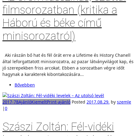
filmsorozatban (kritika a
Háború és béke című
minisorozatról)
Aki rászán bő hat és fél órát erre a Lifetime és History Chanell
által leforgattatott minisorozatra, az pazar látványvilágot kap, és
jó szerepekben friss arcokat. Ebben a sorozatban végre időt
hagynak a karakterek kibontakozására...
Bővebben
2017-78
Ajánló
Kiemelt
Print-ajánló
Posted
2017.08.29.
by
szemle
|
0
Szászi Zoltán: Fél-vidéki