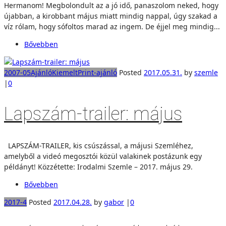
Hermanom! Megbolondult az a jó idő, panaszolom neked, hogy
újabban, a kirobbant május miatt mindig nappal, úgy szakad a
víz rólam, hogy sófoltos marad az ingem. De éjjel meg mindig...
Bővebben
2007-05
Ajánló
Kiemelt
Print-ajánló
Posted
2017.05.31.
by
szemle
|
0
Lapszám-trailer: május
LAPSZÁM-TRAILER, kis csúszással, a májusi Szemléhez,
amelyből a videó megosztói közül valakinek postázunk egy
példányt! Közzétette: Irodalmi Szemle – 2017. május 29.
Bővebben
2017-4
Posted
2017.04.28.
by
gabor
|
0