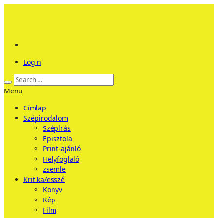
Login
Menu
Címlap
Szépirodalom
Szépírás
Episztola
Print-ajánló
Helyfoglaló
zsemle
Kritika/esszé
Könyv
Kép
Film