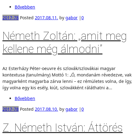
Bővebben
2017-78
Posted
2017.08.11.
by
gabor
|
0
Németh Zoltán: „amit meg
kellene még álmodni”
Az Esterházy Péter-oeuvre és szlovák/szlovákiai magyar
kontextusa (tanulmány) Mottó 1: „Ó, mondanám révedezve, vak
magyarként magyarba zárva lenni – ez rémületes volna, de így,
így volna egy kis esély, kiút, szlovákként ráláthatni a...
Bővebben
2017-78
Posted
2017.08.10.
by
gabor
|
0
Z. Németh István: Áttörés