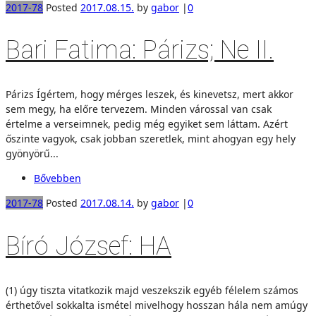
2017-78
Posted
2017.08.15.
by
gabor
|
0
Bari Fatima: Párizs; Ne II.
Párizs Ígértem, hogy mérges leszek, és kinevetsz, mert akkor
sem megy, ha előre tervezem. Minden várossal van csak
értelme a verseimnek, pedig még egyiket sem láttam. Azért
őszinte vagyok, csak jobban szeretlek, mint ahogyan egy hely
gyönyörű...
Bővebben
2017-78
Posted
2017.08.14.
by
gabor
|
0
Bíró József: HA
(1) úgy tiszta vitatkozik majd veszekszik egyéb félelem számos
érthetővel sokkalta ismétel mivelhogy hosszan hála nem amúgy