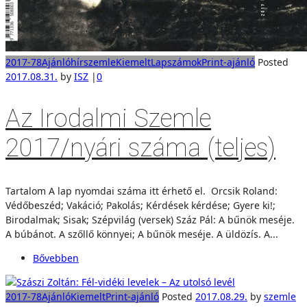
2017-78
Ajánló
hírszemle
Kiemelt
Lapszámok
Print-ajánló
Posted
2017.08.31.
by
ISZ
|
0
Az Irodalmi Szemle
2017/nyári száma (teljes)
Tartalom A lap nyomdai száma itt érhető el. Orcsik Roland:
Védőbeszéd; Vakáció; Pakolás; Kérdések kérdése; Gyere ki!;
Birodalmak; Sisak; Szépvilág (versek) Száz Pál: A bűnök meséje.
A búbánot. A szőllő könnyei; A bűnök meséje. A üldözís. A...
Bővebben
2017-78
Ajánló
Kiemelt
Print-ajánló
Posted
2017.08.29.
by
szemle