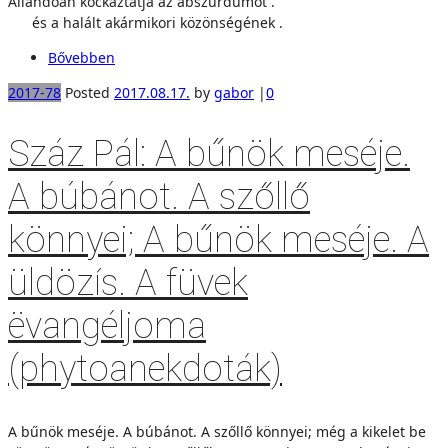
Állandóan kockáztatja az abszurdumot .
és a halált akármikori közönségének .
Bővebben
2017-78
Posted
2017.08.17.
by
gabor
|
0
Száz Pál: A bűnök meséje.
A búbánot. A szőllő
könnyei; A bűnök meséje. A
üldözís. A füvek
ëvangéljoma
(phytoanekdoták)
A bűnök meséje. A búbánot. A szőllő könnyei; még a kikelet be