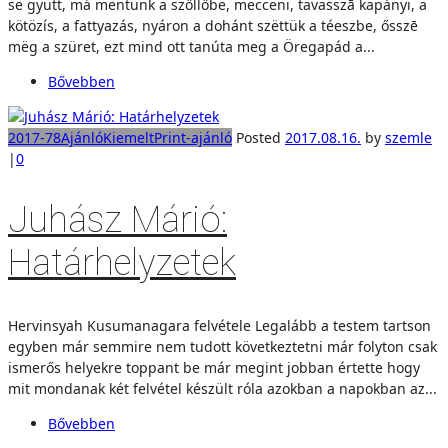
së gyütt, má mëntünk a szőllőbe, mecceni, tavasszā kapányi, a
kötözís, a fattyazás, nyáron a dohánt szëttük a téeszbe, ősszē
mëg a szüret, ezt mind ott tanúta meg a Öregapád a...
Bővebben
2017-78
Ajánló
Kiemelt
Print-ajánló
Posted
2017.08.16.
by
szemle
|
0
Juhász Márió:
Határhelyzetek
Hervinsyah Kusumanagara felvétele Legalább a testem tartson
egyben már semmire nem tudott következtetni már folyton csak
ismerős helyekre toppant be már megint jobban értette hogy
mit mondanak két felvétel készült róla azokban a napokban az...
Bővebben