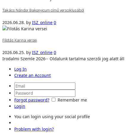
Takács Nándor Bakonyicum című versciklusából
2026.06.28.
by
ISZ_online
0
Filotás Karina versei
2026.06.25.
by
ISZ_online
0
Irodalmi Szemle 2026-- Oldalunk tartalma szerzői jog alatt áll
Log In
Create an Account
Forgot password?
Remember me
Login
You can login using your social profile
Problem with login?