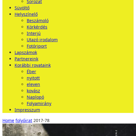
Sorozat
Süvöltő
Helyszínelő
Beszámoló
Körkérdés
Interjú
Utazó irodalom
Fotóriport
Lapszámok
Partnereink
Korábbi rovataink
Éber
nyitott
eleven
kovász
Naplopó
Folyamirány
Impresszum
Home
folyóirat
2017-78