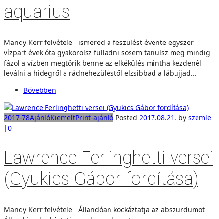
aquarius
Mandy Kerr felvétele ismered a feszülést évente egyszer
vízpart évek óta gyakorolsz fulladni sosem tanulsz meg mindig
fázol a vízben megtörik benne az elkékülés mintha kezdenél
leválni a hidegről a rádnehezüléstől elzsibbad a lábujjad...
Bővebben
2017-78
Ajánló
Kiemelt
Print-ajánló
Posted
2017.08.21.
by
szemle
|
0
Lawrence Ferlinghetti versei
(Gyukics Gábor fordítása)
Mandy Kerr felvétele Állandóan kockáztatja az abszurdumot