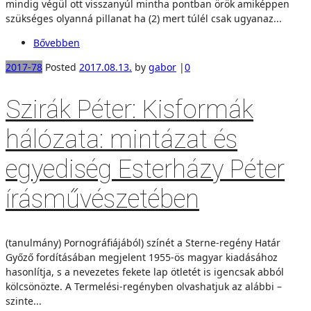
mindig végül ott visszanyúl mintha pontban örök amiképpen
szükséges olyanná pillanat ha (2) mert túlél csak ugyanaz...
Bővebben
2017-78
Posted
2017.08.13.
by
gabor
|
0
Szirák Péter: Kisformák
hálózata: mintázat és
egyediség Esterházy Péter
írásművészetében
(tanulmány) Pornográfiájából) színét a Sterne-regény Határ
Győző fordításában megjelent 1955-ös magyar kiadásához
hasonlítja, s a nevezetes fekete lap ötletét is igencsak abból
kölcsönözte. A Termelési-regényben olvashatjuk az alábbi –
szinte...