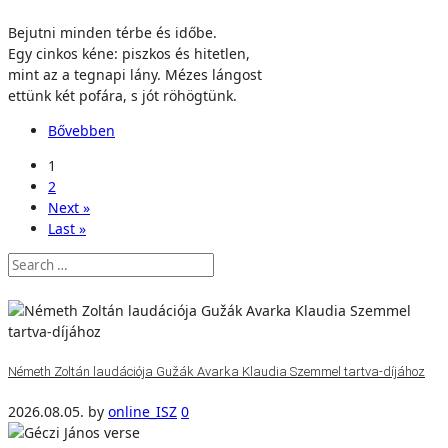
Bejutni minden térbe és időbe.
Egy cinkos kéne: piszkos és hitetlen,
mint az a tegnapi lány. Mézes lángost
ettünk két pofára, s jót röhögtünk.
Bővebben
1
2
Next »
Last »
Németh Zoltán laudációja Gužák Avarka Klaudia Szemmel tartva-díjához
2026.08.05.
by
online_ISZ
0