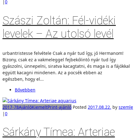
|
0
Szászi Zoltán: Fél-vidéki
levelek – Az utolsó levél
urbantristesse felvétele Csak a nyár tud így, jó Hermanom!
Bizony, csak ez a vakmeleggel fejbekólintó nyár tud így
gyászolni, ünnepelni, siratva kacagtatni, és maga is a fájókkal
együtt kacagni mindenen. Az a pocsék ebben az
egészben, hogy el...
Bővebben
2017-78
Ajánló
Kiemelt
Print-ajánló
Posted
2017.08.22.
by
szemle
|
0
Sárkány Tímea: Arteriae