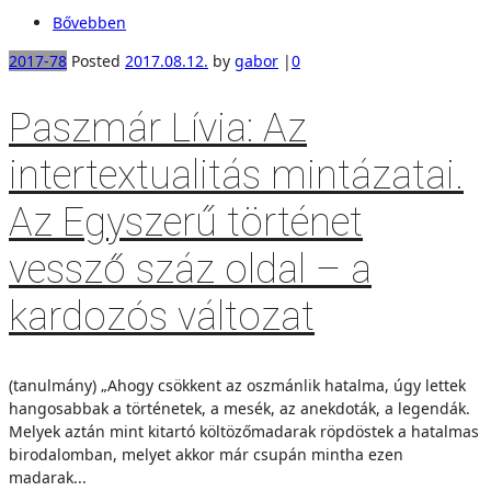
Bővebben
2017-78
Posted
2017.08.12.
by
gabor
|
0
Paszmár Lívia: Az
intertextualitás mintázatai.
Az Egyszerű történet
vessző száz oldal – a
kardozós változat
(tanulmány) „Ahogy csökkent az oszmánlik hatalma, úgy lettek
hangosabbak a történetek, a mesék, az anekdoták, a legendák.
Melyek aztán mint kitartó költözőmadarak röpdöstek a hatalmas
birodalomban, melyet akkor már csupán mintha ezen
madarak...