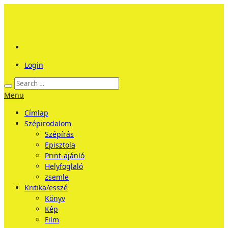
Login
Menu
Címlap
Szépirodalom
Szépírás
Episztola
Print-ajánló
Helyfoglaló
zsemle
Kritika/esszé
Könyv
Kép
Film