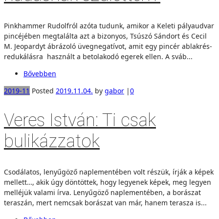
Pinkhammer Rudolfról azóta tudunk, amikor a Keleti pályaudvar
pincéjében megtalálta azt a bizonyos, Tsúszó Sándort és Cecil
M. Jeopardyt ábrázoló üvegnegatívot, amit egy pincér ablakrés-
redukálásra használt a betolakodó egerek ellen. A sváb...
Bővebben
2019-11
Posted
2019.11.04.
by
gabor
|
0
Veres István: Ti csak
bulikázzatok
Csodálatos, lenyűgöző naplementében volt részük, írják a képek
mellett…, akik úgy döntöttek, hogy legyenek képek, meg legyen
melléjük valami írva. Lenyűgöző naplementében, a borászat
teraszán, mert nemcsak borászat van már, hanem terasza is...