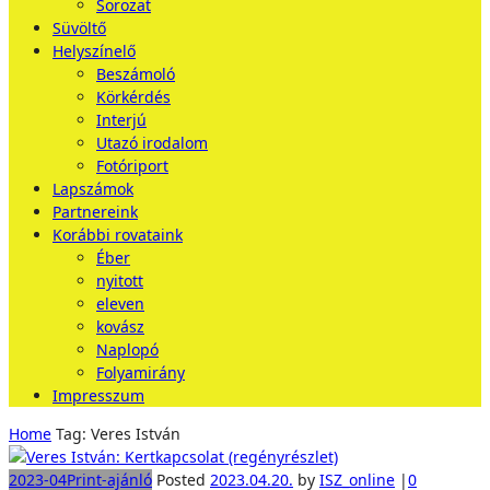
Sorozat
Süvöltő
Helyszínelő
Beszámoló
Körkérdés
Interjú
Utazó irodalom
Fotóriport
Lapszámok
Partnereink
Korábbi rovataink
Éber
nyitott
eleven
kovász
Naplopó
Folyamirány
Impresszum
Home
Tag: Veres István
2023-04
Print-ajánló
Posted
2023.04.20.
by
ISZ_online
|
0