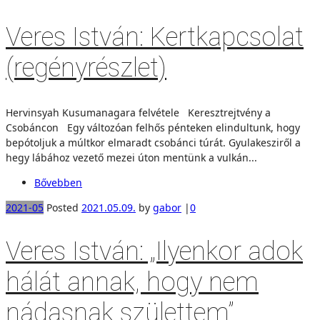
Veres István: Kertkapcsolat
(regényrészlet)
Hervinsyah Kusumanagara felvétele Keresztrejtvény a
Csobáncon Egy változóan felhős pénteken elindultunk, hogy
bepótoljuk a múltkor elmaradt csobánci túrát. Gyulakesziről a
hegy lábához vezető mezei úton mentünk a vulkán...
Bővebben
2021-05
Posted
2021.05.09.
by
gabor
|
0
Veres István: „Ilyenkor adok
hálát annak, hogy nem
nádasnak születtem”