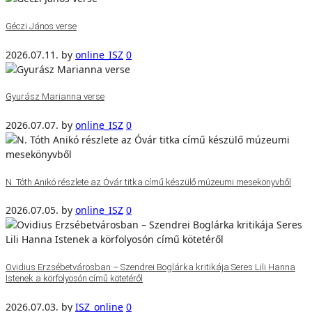
Géczi János verse
2026.07.11.
by
online_ISZ
0
Gyurász Marianna verse
2026.07.07.
by
online_ISZ
0
N. Tóth Anikó részlete az Óvár titka című készülő múzeumi mesekönyvből
2026.07.05.
by
online_ISZ
0
Ovidius Erzsébetvárosban – Szendrei Boglárka kritikája Seres Lili Hanna
Istenek a körfolyosón című kötetéről
2026.07.03.
by
ISZ_online
0