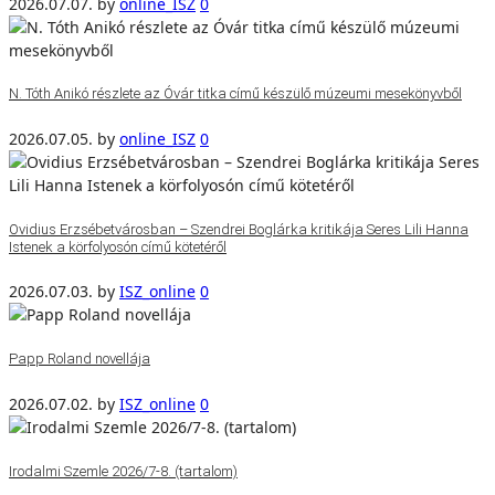
2026.07.07.
by
online_ISZ
0
N. Tóth Anikó részlete az Óvár titka című készülő múzeumi mesekönyvből
2026.07.05.
by
online_ISZ
0
Ovidius Erzsébetvárosban – Szendrei Boglárka kritikája Seres Lili Hanna
Istenek a körfolyosón című kötetéről
2026.07.03.
by
ISZ_online
0
Papp Roland novellája
2026.07.02.
by
ISZ_online
0
Irodalmi Szemle 2026/7-8. (tartalom)