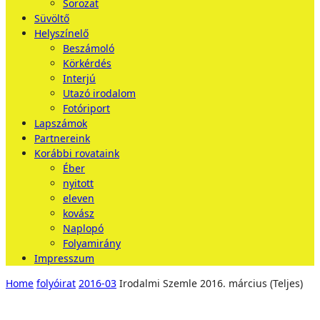
Sorozat
Süvöltő
Helyszínelő
Beszámoló
Körkérdés
Interjú
Utazó irodalom
Fotóriport
Lapszámok
Partnereink
Korábbi rovataink
Éber
nyitott
eleven
kovász
Naplopó
Folyamirány
Impresszum
Home
folyóirat
2016-03
Irodalmi Szemle 2016. március (Teljes)