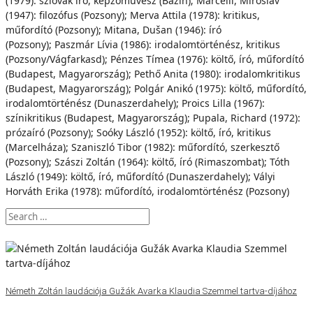
(1979): szlovák író, képzőművész (Bazin); Marcelli, Miroslav
(1947): filozófus (Pozsony); Merva Attila (1978): kritikus,
műfordító (Pozsony); Mitana, Dušan (1946): író
(Pozsony); Paszmár Lívia (1986): irodalomtörténész, kritikus
(Pozsony/Vágfarkasd); Pénzes Tímea (1976): költő, író, műfordító
(Budapest, Magyarország); Pethő Anita (1980): irodalomkritikus
(Budapest, Magyarország); Polgár Anikó (1975): költő, műfordító,
irodalomtörténész (Dunaszerdahely); Proics Lilla (1967):
színikritikus (Budapest, Magyarország); Pupala, Richard (1972):
prózaíró (Pozsony); Soóky László (1952): költő, író, kritikus
(Marcelháza); Szaniszló Tibor (1982): műfordító, szerkesztő
(Pozsony); Szászi Zoltán (1964): költő, író (Rimaszombat); Tóth
László (1949): költő, író, műfordító (Dunaszerdahely); Vályi
Horváth Erika (1978): műfordító, irodalomtörténész (Pozsony)
Németh Zoltán laudációja Gužák Avarka Klaudia Szemmel tartva-díjához