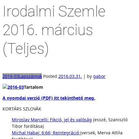
Irodalmi Szemle
2016. március
(Teljes)
2016-03
Lapszámok
Posted
2016.03.31.
|
by
gabor
Tartalom
A nyomdai verzió (PDF) itt tekinthető meg.
KORTÁRS SZLOVÁK
Miroslav Marcelli: Fikció, jel és valóság
(esszé, Szaniszló
Tibor fordítása)
Michal Habaj: 6:66; Reintegráció
(versek, Merva Attila