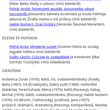
(Peter Balko Vtedy v Lošonci című kötetéről)
Polgár Anikó: Fejvesztett apukák, dzsungelbe vágyó
hercegnők
(Alexandra Salmela Kirahviäiti ja muita hölmöjä
aikuisia és Žirafia mama a iné príšery című kötetéről)
Haklik Norbert: Orail history
(Veronika Šikulová Menettérti
című kötetéről)
ÍZLÉSEK ÉS POFONOK
Pethő Anita: Mindenki sziget
(Szvoren Edina Az ország
legjobb hóhéra című kötetéről)
Soóky László: Csúcsok és szakadékok
(a Komáromi Jókai
Színház Tisztújítás című előadásáról)
SZERZŐINK
Ardamica Zorán (1970): költő, író, irodalomtörténész (Fülek);
Balla (1967): író (Érsekújvár); Dobry Judit (1984): műfordító
(Galánta); Ferenčuhová, Mária (1975): költő (Pozsony); Habaj,
Michal (1974): költő, irodalomtörténész (Pozsony); Haklik Norbert
(1976): író (Brünn, Csehország); Juráňová, Jana (1957):
prózaíró, drámaíró, dramaturg (Pozsony); Kompaníková, Monika