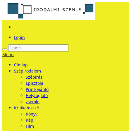
Login
Menu
Címlap
Szépirodalom
Szépírás
Episztola
Print-ajánló
Helyfoglaló
zsemle
Kritika/esszé
Könyv
Kép
Film