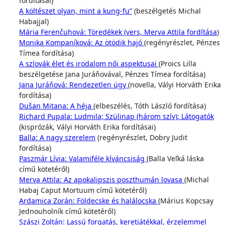
fordításai)
A költészet olyan, mint a kung-fu”
(beszélgetés Michal
Habajjal)
Mária Ferenčuhová: Töredékek (vers, Merva Attila fordítása
)
Monika Kompaníková: Az ötödik hajó
(regényrészlet, Pénzes
Tímea fordítása)
A szlovák élet és irodalom női aspektusai
(Proics Lilla
beszélgetése Jana Juráňovával, Pénzes Tímea fordítása)
Jana Juráňová: Rendezetlen ügy
(novella, Vályi Horváth Erika
fordítása)
Dušan Mitana: A héja
(elbeszélés, Tóth László fordítása)
Richard Pupala: Ludmila; Szülinap (három szív); Látogatók
(kisprózák, Vályi Horváth Erika fordításai)
Balla: A nagy szerelem
(regényrészlet, Dobry Judit
fordítása)
Paszmár Lívia: Valamiféle kíváncsiság
(Balla Veľká láska
című kötetéről)
Merva Attila: Az apokalipszis poszthumán lovasa
(Michal
Habaj Caput Mortuum című kötetéről)
Ardamica Zorán: Földecske és halálocska
(Márius Kopcsay
Jednouholník című kötetéről)
Szászi Zoltán: Lassú forgatás, keretjátékkal, érzelemmel