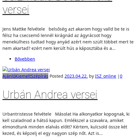
versei
Jens Mattke felvétele belsőség azt akarom hogy valld be te is
félsz ha csecsemő lennél kirágnád az ágyrácsot hogy
menekülhess tudtad hogy anyád azért nem szült többet mert te
nem akartad? ezért nem került hús a káposztába és a...
Bővebben
Ajánló
Kiemelt
Szépírás
Posted
2023.04.22.
by
ISZ_online
|
0
Urbán Andrea versei
Urbantristesse felvétele Másolat Ha alkonyatkor kopognak, ki
kell szaladnod a hátsó kapun. Emlékszel a szavakra, amiket
elmondtunk minden elalvás előtt? Kértem, kulcsold össze két
kezed, és képzelj el egy nagyon szép nőt. Azt is...