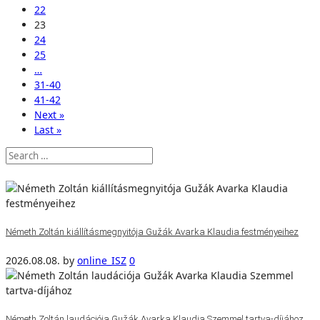
22
23
24
25
…
31-40
41-42
Next »
Last »
Németh Zoltán kiállításmegnyitója Gužák Avarka Klaudia festményeihez
2026.08.08.
by
online_ISZ
0
Németh Zoltán laudációja Gužák Avarka Klaudia Szemmel tartva-díjához