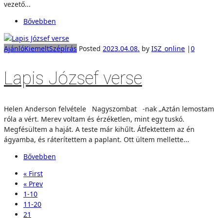
vezető...
Bővebben
Ajánló
Kiemelt
Szépírás
Posted
2023.04.08.
by
ISZ_online
|
0
Lapis József verse
Helen Anderson felvétele Nagyszombat -nak „Aztán lemostam
róla a vért. Merev voltam és érzéketlen, mint egy tuskó.
Megfésültem a haját. A teste már kihűlt. Átfektettem az én
ágyamba, és ráterítettem a paplant. Ott ültem mellette...
Bővebben
« First
« Prev
1-10
11-20
21