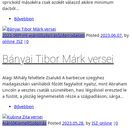
sprickold másokéra csak azokét válaszd akikre minimum
dacból...
Bővebben
2023-06
Print-ajánló
Szépírás
Szépirodalom
Posted
2023.06.07.
by
online_ISZ
|
0
Bányai Tibor Márk versei
Alagi Mihály felvétele Zsalukő A barbecue szegyhez
madagaszkári vaníliából főzött fagylaltot nyalsz, mint Abraham
Lincoln a vesztes csaták szünetében, hasi légzéssel ereszted le
a füstöt, a jószág legnemesebb része a szájpadláson, sárga...
Bővebben
Ajánló
Kiemelt
Szépírás
Posted
2023.05.28.
by
ISZ_online
|
0