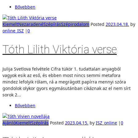
Bővebben
Kiemelt
Nezaradené
Szépírás
Szépirodalom
Posted
2023.04.18.
by
online_ISZ
|
0
Tóth Lilith Viktória verse
Julija Svetlova felvétele Cifra tükör 1. tudattalan anyagból
vagyok esik az eső, és ebben most nincs semmi metafora
mindez lefolyik rólam, rá a megrágott papírra mennyi szóra
gondolok olykor gyors egymásutánban cikáznak az el nem sírt
sorok 2...
Bővebben
Ajánló
Kiemelt
Szépírás
Posted
2023.04.15.
by
ISZ_online
|
0