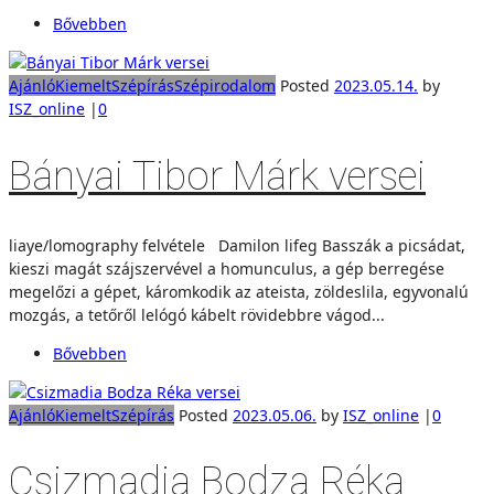
Bővebben
Ajánló
Kiemelt
Szépírás
Szépirodalom
Posted
2023.05.14.
by
ISZ_online
|
0
Bányai Tibor Márk versei
liaye/lomography felvétele Damilon lifeg Basszák a picsádat,
kieszi magát szájszervével a homunculus, a gép berregése
megelőzi a gépet, káromkodik az ateista, zöldeslila, egyvonalú
mozgás, a tetőről lelógó kábelt rövidebbre vágod...
Bővebben
Ajánló
Kiemelt
Szépírás
Posted
2023.05.06.
by
ISZ_online
|
0
Csizmadia Bodza Réka