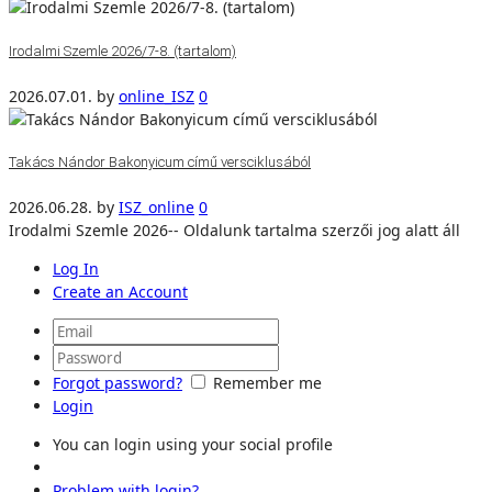
Irodalmi Szemle 2026/7-8. (tartalom)
2026.07.01.
by
online_ISZ
0
Takács Nándor Bakonyicum című versciklusából
2026.06.28.
by
ISZ_online
0
Irodalmi Szemle 2026-- Oldalunk tartalma szerzői jog alatt áll
Log In
Create an Account
Forgot password?
Remember me
Login
You can login using your social profile
Problem with login?