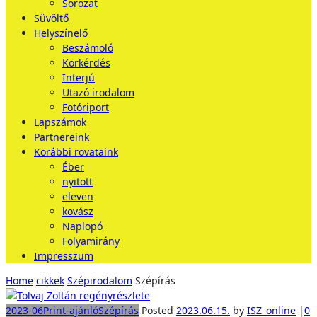
Sorozat
Süvöltő
Helyszínelő
Beszámoló
Körkérdés
Interjú
Utazó irodalom
Fotóriport
Lapszámok
Partnereink
Korábbi rovataink
Éber
nyitott
eleven
kovász
Naplopó
Folyamirány
Impresszum
Home
cikkek
Szépirodalom
Szépírás
2023-06
Print-ajánló
Szépírás
Posted
2023.06.15.
by
ISZ_online
|
0