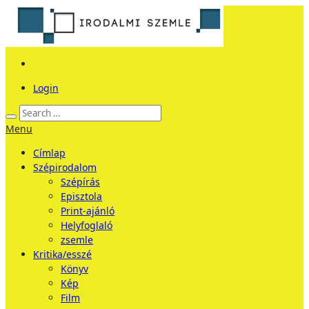
Login
Menu
Címlap
Szépirodalom
Szépírás
Episztola
Print-ajánló
Helyfoglaló
zsemle
Kritika/esszé
Könyv
Kép
Film