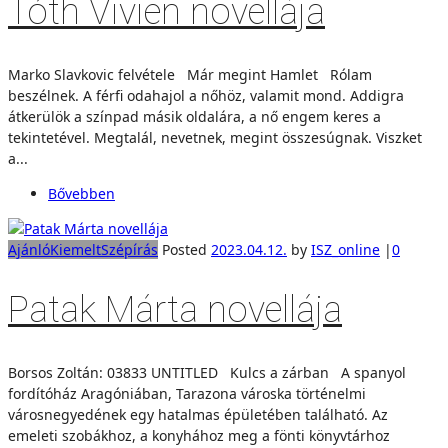
Tóth Vivien novellája
Marko Slavkovic felvétele Már megint Hamlet Rólam
beszélnek. A férfi odahajol a nőhöz, valamit mond. Addigra
átkerülök a színpad másik oldalára, a nő engem keres a
tekintetével. Megtalál, nevetnek, megint összesúgnak. Viszket
a...
Bővebben
Ajánló
Kiemelt
Szépírás
Posted
2023.04.12.
by
ISZ_online
|
0
Patak Márta novellája
Borsos Zoltán: 03833 UNTITLED Kulcs a zárban A spanyol
fordítóház Aragóniában, Tarazona városka történelmi
városnegyedének egy hatalmas épületében található. Az
emeleti szobákhoz, a konyhához meg a fönti könyvtárhoz