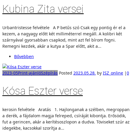
Kubina Zita versei
Urbantristesse felvétele A P betűs szó Csak egy pontig ér el a
kezem, a nagyagy előtt két milliméterrel megáll. A kolibri két
szárnyával gyorsabban csapkod, mint azt fel bírom fogni.
Remegni kezdek, akár a kutya a Spar előtt, akit a...
Bővebben
2023-05
Print-ajánló
Szépírás
Posted
2023.05.28.
by
ISZ_online
|
0
Kósa Eszter verse
kerosin felvétele Aratás 1. Hajlonganak a szélben, megroppan
a derék, a fájdalom magja felreped, csíráját kibontja. Erősödik,
fut a gerincen, akár a kerítésoszlopon a dudva. Töviseket szúr az
idegekbe, kacsokkal szorítja a...