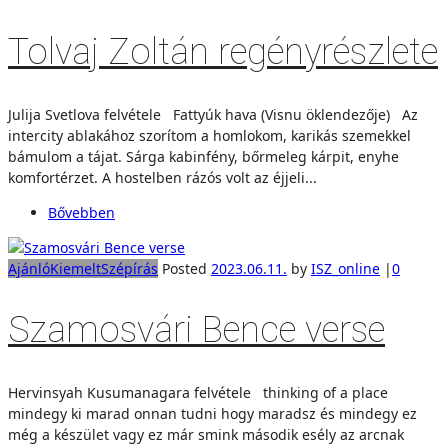
Tolvaj Zoltán regényrészlete
Julija Svetlova felvétele Fattyúk hava (Visnu öklendezője) Az
intercity ablakához szorítom a homlokom, karikás szemekkel
bámulom a tájat. Sárga kabinfény, bőrmeleg kárpit, enyhe
komfortérzet. A hostelben rázós volt az éjjeli...
Bővebben
Ajánló
Kiemelt
Szépírás
Posted
2023.06.11.
by
ISZ_online
|
0
Szamosvári Bence verse
Hervinsyah Kusumanagara felvétele thinking of a place
mindegy ki marad onnan tudni hogy maradsz és mindegy ez
még a készület vagy ez már smink második esély az arcnak