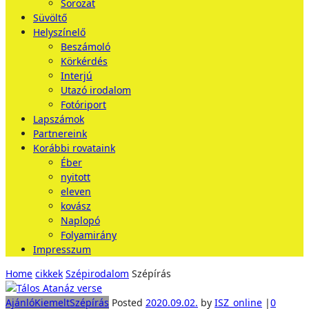
Sorozat
Süvöltő
Helyszínelő
Beszámoló
Körkérdés
Interjú
Utazó irodalom
Fotóriport
Lapszámok
Partnereink
Korábbi rovataink
Éber
nyitott
eleven
kovász
Naplopó
Folyamirány
Impresszum
Home
cikkek
Szépirodalom
Szépírás
Ajánló
Kiemelt
Szépírás
Posted
2020.09.02.
by
ISZ_online
|
0