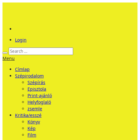
Login
Menu
Címlap
Szépirodalom
Szépírás
Episztola
Print-ajánló
Helyfoglaló
zsemle
Kritika/esszé
Könyv
Kép
Film