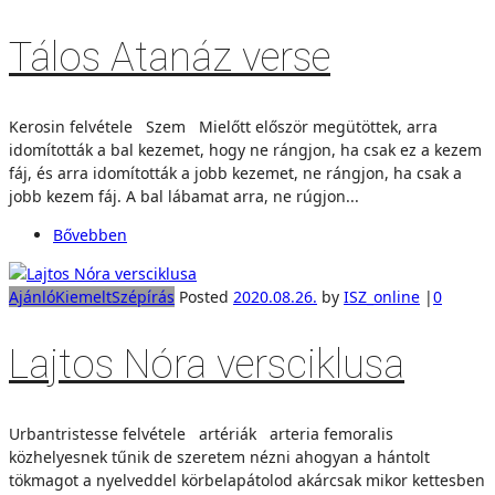
Tálos Atanáz verse
Kerosin felvétele Szem Mielőtt először megütöttek, arra
idomították a bal kezemet, hogy ne rángjon, ha csak ez a kezem
fáj, és arra idomították a jobb kezemet, ne rángjon, ha csak a
jobb kezem fáj. A bal lábamat arra, ne rúgjon...
Bővebben
Ajánló
Kiemelt
Szépírás
Posted
2020.08.26.
by
ISZ_online
|
0
Lajtos Nóra versciklusa
Urbantristesse felvétele artériák arteria femoralis
közhelyesnek tűnik de szeretem nézni ahogyan a hántolt
tökmagot a nyelveddel körbelapátolod akárcsak mikor kettesben