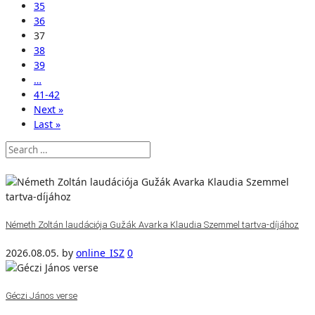
35
36
37
38
39
…
41-42
Next »
Last »
Németh Zoltán laudációja Gužák Avarka Klaudia Szemmel tartva-díjához
2026.08.05.
by
online_ISZ
0
Géczi János verse