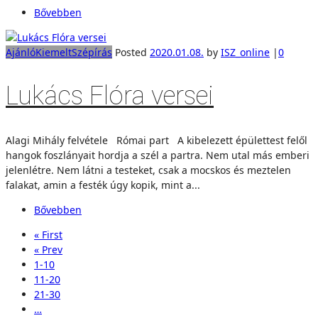
Bővebben
Ajánló
Kiemelt
Szépírás
Posted
2020.01.08.
by
ISZ_online
|
0
Lukács Flóra versei
Alagi Mihály felvétele Római part A kibelezett épülettest felől
hangok foszlányait hordja a szél a partra. Nem utal más emberi
jelenlétre. Nem látni a testeket, csak a mocskos és meztelen
falakat, amin a festék úgy kopik, mint a...
Bővebben
« First
« Prev
1-10
11-20
21-30
…