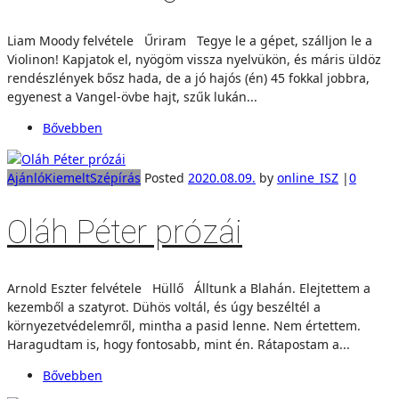
Liam Moody felvétele Űriram Tegye le a gépet, szálljon le a
Violinon! Kapjatok el, nyögöm vissza nyelvükön, és máris üldöz
rendészlények bősz hada, de a jó hajós (én) 45 fokkal jobbra,
egyenest a Vangel-övbe hajt, szűk lukán...
Bővebben
Ajánló
Kiemelt
Szépírás
Posted
2020.08.09.
by
online_ISZ
|
0
Oláh Péter prózái
Arnold Eszter felvétele Hüllő Álltunk a Blahán. Elejtettem a
kezemből a szatyrot. Dühös voltál, és úgy beszéltél a
környezetvédelemről, mintha a pasid lenne. Nem értettem.
Haragudtam is, hogy fontosabb, mint én. Rátapostam a...
Bővebben