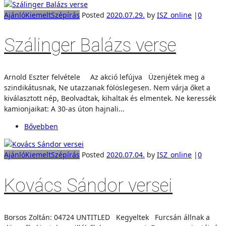
Ajánló
Kiemelt
Szépírás
Posted
2020.07.29.
by
ISZ_online
|
0
Szálinger Balázs verse
Arnold Eszter felvétele Az akció lefújva Üzenjétek meg a
szindikátusnak, Ne utazzanak fölöslegesen. Nem várja őket a
kiválasztott nép, Beolvadtak, kihaltak és elmentek. Ne keressék
kamionjaikat: A 30-as úton hajnali...
Bővebben
Ajánló
Kiemelt
Szépírás
Posted
2020.07.04.
by
ISZ_online
|
0
Kovács Sándor versei
Borsos Zoltán: 04724 UNTITLED Kegyeltek Furcsán állnak a