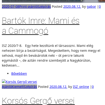
2020-07-08
Print-ajánló
Szépírás
Posted
2020.08.12.
by
gabor
|
0
Bartók Imre: Mami és
a Cammogó
ISZ 2020/7-8. Egy hete kezdtünk el társasozni. Mami elég
nehezen bírja a bezártságot. Megeskettem, hogy nem megy el
sehová, majd én bevásárolok neki – öt percre lakunk
egymástól –, de aztán rendre szembejött a Nagykörúton,
kedvesen...
Bővebben
Ajánló
Kiemelt
Szépírás
Posted
2020.08.12.
by
ISZ_online
|
0
Korsós Gergő versei