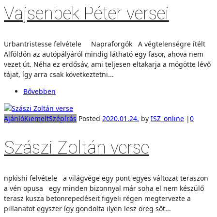
Vajsenbek Péter versei
Urbantristesse felvétele Napraforgók A végtelenségre ítélt
Alföldön az autópályáról mindig látható egy fasor, ahova nem
vezet út. Néha ez erdősáv, ami teljesen eltakarja a mögötte lévő
tájat, így arra csak következtetni...
Bővebben
Ajánló
Kiemelt
Szépírás
Posted
2020.01.24.
by
ISZ_online
|
0
Szászi Zoltán verse
npkishi felvétele a világvége egy pont egyes változat teraszon
a vén opusa egy minden bizonnyal már soha el nem készülő
terasz kusza betonrepedéseit figyeli régen megtervezte a
pillanatot egyszer így gondolta ilyen lesz öreg sőt...