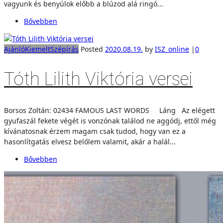
vagyunk és benyúlok előbb a blúzod alá ringó...
Bővebben
Ajánló
Kiemelt
Szépírás
Posted
2020.08.19.
by
ISZ_online
|
0
Tóth Lilith Viktória versei
Borsos Zoltán: 02434 FAMOUS LAST WORDS Láng Az elégett
gyufaszál fekete végét is vonzónak találod ne aggódj, ettől még
kívánatosnak érzem magam csak tudod, hogy van ez a
hasonlítgatás elvesz belőlem valamit, akár a halál...
Bővebben