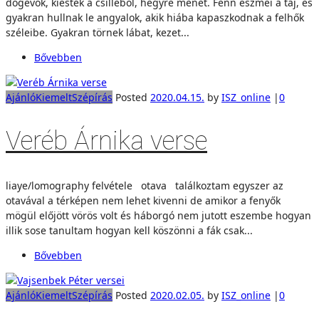
dögevők, kiestek a csilléből, hegyre menet. Fenn eszmei a táj, és
gyakran hullnak le angyalok, akik hiába kapaszkodnak a felhők
széleibe. Gyakran törnek lábat, kezet...
Bővebben
Ajánló
Kiemelt
Szépírás
Posted
2020.04.15.
by
ISZ_online
|
0
Veréb Árnika verse
liaye/lomography felvétele otava találkoztam egyszer az
otavával a térképen nem lehet kivenni de amikor a fenyők
mögül előjött vörös volt és háborgó nem jutott eszembe hogyan
illik sose tanultam hogyan kell köszönni a fák csak...
Bővebben
Ajánló
Kiemelt
Szépírás
Posted
2020.02.05.
by
ISZ_online
|
0