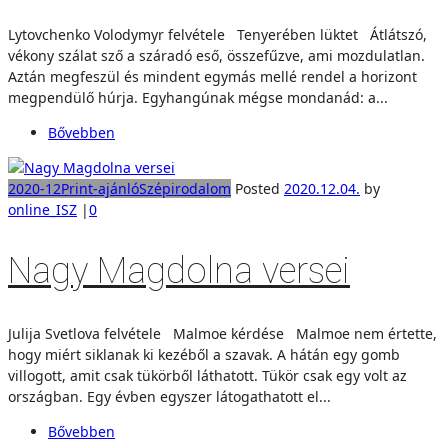
Lytovchenko Volodymyr felvétele Tenyerében lüktet Átlátszó,
vékony szálat sző a száradó eső, összefűzve, ami mozdulatlan.
Aztán megfeszül és mindent egymás mellé rendel a horizont
megpendülő húrja. Egyhangúnak mégse mondanád: a...
Bővebben
2020-12
Print-ajánló
Szépirodalom
Posted
2020.12.04.
by
online_ISZ
|
0
Nagy Magdolna versei
Julija Svetlova felvétele Malmoe kérdése Malmoe nem értette,
hogy miért siklanak ki kezéből a szavak. A hátán egy gomb
villogott, amit csak tükörből láthatott. Tükör csak egy volt az
országban. Egy évben egyszer látogathatott el...
Bővebben