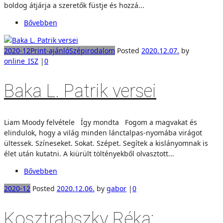
boldog átjárja a szeretők füstje és hozzá...
Bővebben
2020-12
Print-ajánló
Szépirodalom
Posted
2020.12.07.
by
online_ISZ
|
0
Baka L. Patrik versei
Liam Moody felvétele Így mondta Fogom a magvakat és
elindulok, hogy a világ minden lánctalpas-nyomába virágot
ültessek. Színeseket. Sokat. Szépet. Segítek a kislányomnak is
élet után kutatni. A kiürült töltényekből olvasztott...
Bővebben
2020-12
Posted
2020.12.06.
by
gabor
|
0
Kosztrabszky Réka: