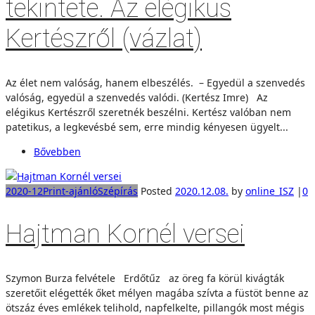
tekintete. Az elégikus
Kertészről (vázlat)
Az élet nem valóság, hanem elbeszélés. – Egyedül a szenvedés
valóság, egyedül a szenvedés valódi. (Kertész Imre) Az
elégikus Kertészről szeretnék beszélni. Kertész valóban nem
patetikus, a legkevésbé sem, erre mindig kényesen ügyelt...
Bővebben
2020-12
Print-ajánló
Szépírás
Posted
2020.12.08.
by
online_ISZ
|
0
Hajtman Kornél versei
Szymon Burza felvétele Erdőtűz az öreg fa körül kivágták
szeretőit elégették őket mélyen magába szívta a füstöt benne az
ötszáz éves emlékek telihold, napfelkelte, pillangók most mégis