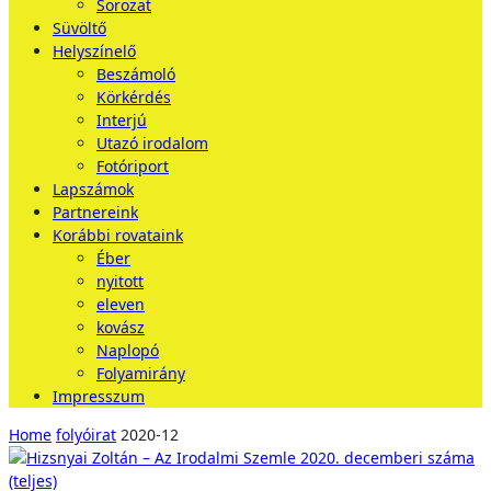
Sorozat
Süvöltő
Helyszínelő
Beszámoló
Körkérdés
Interjú
Utazó irodalom
Fotóriport
Lapszámok
Partnereink
Korábbi rovataink
Éber
nyitott
eleven
kovász
Naplopó
Folyamirány
Impresszum
Home
folyóirat
2020-12