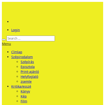
Login
Menu
Címlap
Szépirodalom
Szépírás
Episztola
Print-ajánló
Helyfoglaló
zsemle
Kritika/esszé
Könyv
Kép
Film