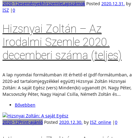
2020-12
események
hírszemle
Lapszámok
Posted
2020.12.31.
by
ISZ
|
0
Hizsnyai Zoltán – Az
Irodalmi Szemle 2020.
decemberi száma (teljes)
A lap nyomdai formátumban itt érhető el (pdf-formátumban, a
2020-ad tartalomjegyzékkel együtt) Hizsnyai Zoltán Hizsnyai
Zoltán: A saját Egész (vers) Minden(ki) ugyanott (H. Nagy Péter,
Macsovszky Péter, Nagy Hajnal Csilla, Németh Zoltán és...
Bővebben
2020-12
Print-ajánló
Posted
2020.12.30.
by
ISZ_online
|
0