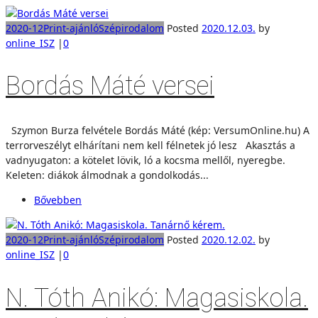
2020-12
Print-ajánló
Szépirodalom
Posted
2020.12.03.
by
online_ISZ
|
0
Bordás Máté versei
Szymon Burza felvétele Bordás Máté (kép: VersumOnline.hu) A
terrorveszélyt elhárítani nem kell félnetek jó lesz Akasztás a
vadnyugaton: a kötelet lövik, ló a kocsma mellől, nyeregbe.
Keleten: diákok álmodnak a gondolkodás...
Bővebben
2020-12
Print-ajánló
Szépirodalom
Posted
2020.12.02.
by
online_ISZ
|
0
N. Tóth Anikó: Magasiskola.