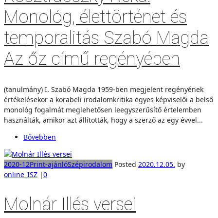
Monológ, élettörténet és
temporalitás Szabó Magda
Az őz című regényében
(tanulmány) I. Szabó Magda 1959-ben megjelent regényének
értékelésekor a korabeli irodalomkritika egyes képviselői a belső
monológ fogalmát meglehetősen leegyszerűsítő értelemben
használták, amikor azt állították, hogy a szerző az egy évvel...
Bővebben
2020-12
Print-ajánló
Szépirodalom
Posted
2020.12.05.
by
online_ISZ
|
0
Molnár Illés versei