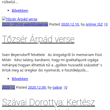
rülbelül...
Bővebben
2020-12
Print-ajánló
Szépírás
Posted
2020.12.10.
by
online_ISZ
|
0
Tőzsér Árpád verse
Sven Beyersdorff felvétele Az öregségről In memoriam Füst
Milán Kész talány, barátaim, hogy mi (poétafajunk izgága
nehánya) hogyan élhettük túl a „gyilkos huszadik századot” s
értük meg az öregkor ősi nyomorát, e fosztóképzős...
Bővebben
2020-12
Posted
2020.12.09.
by
gabor
|
0
Szávai Dorottya: Kertész