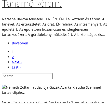
Tanárnő kérem.
Natasha Barova felvétele ÉN. ÉN. ÉN. ÉN kezdem és zárom. A
tanévet. Az értekezletet. Az órát. ÉN felelek. Az intézményért. Az
épületért. Az épületben huzamosan és ideiglenesen
tartózkodókért. A gördülékeny működésért. A biztonságos és...
Bővebben
1
2
Next »
Last »
Németh Zoltán laudációja Gužák Avarka Klaudia Szemmel tartva-díjához