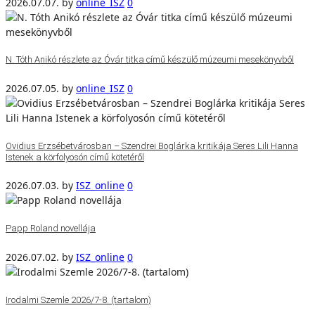
2026.07.07.
by
online_ISZ
0
N. Tóth Anikó részlete az Óvár titka című készülő múzeumi mesekönyvből
2026.07.05.
by
online_ISZ
0
Ovidius Erzsébetvárosban – Szendrei Boglárka kritikája Seres Lili Hanna
Istenek a körfolyosón című kötetéről
2026.07.03.
by
ISZ_online
0
Papp Roland novellája
2026.07.02.
by
ISZ_online
0
Irodalmi Szemle 2026/7-8. (tartalom)