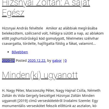
Hizsnyai Zoltán: A saját
Egész
Hizsnyai András felvétele Amikor az alábbiak megírásába
belekezdtem, szélcsend volt, hétágra sütött a nap, az ablakom
előtt joghurtsűrűségű köd gomolygott, félelmetes szélvihar
csavargatta, tördelte, hajlítgatta földig a fákat, valamint...
Bővebben
2020-12
Posted
2020.12.22.
by
gabor
|
0
Minden(ki) ugyanott
H. Nagy Péter, Macsovszky Péter, Nagy Hajnal Csilla, Németh
Zoltán és Vida Gergely beszélget Hizsnyai Zoltán Minden
ugyanott [2019] című verseskötetéről Irodalmi Szemle: Egy
monumentális verseskötet fekszik előttünk az asztalon, kö-