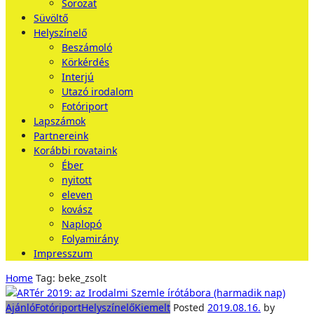
Sorozat
Süvöltő
Helyszínelő
Beszámoló
Körkérdés
Interjú
Utazó irodalom
Fotóriport
Lapszámok
Partnereink
Korábbi rovataink
Éber
nyitott
eleven
kovász
Naplopó
Folyamirány
Impresszum
Home
Tag: beke_zsolt
Ajánló
Fotóriport
Helyszínelő
Kiemelt
Posted
2019.08.16.
by