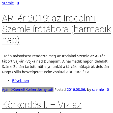
szemle
|
0
ARTér 2019: az Irodalmi
Szemle írótábora (harmadik
nap)
Idén másodszor rendezte meg az Irodalmi Szemle az ARTér
tábort Vajkán (Vojka nad Dunajom). A harmadik napon délelőtt
Szászi Zoltán tartott műhelymunkát a tárcák műfajáról, délután
Nagy Csilla beszélgetett Beke Zsolttal a kultúra és a...
Bővebben
Ajánló
Kiemelt
Körkérdés
nyitott
Posted
2016.08.06.
by
szemle
|
0
Körkérdés I. – Víz az