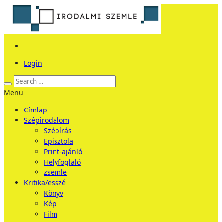
Login
Menu
Címlap
Szépirodalom
Szépírás
Episztola
Print-ajánló
Helyfoglaló
zsemle
Kritika/esszé
Könyv
Kép
Film