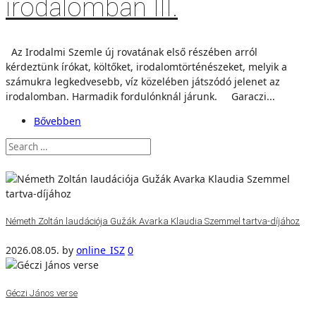
irodalomban III.
Az Irodalmi Szemle új rovatának első részében arról
kérdeztünk írókat, költőket, irodalomtörténészeket, melyik a
számukra legkedvesebb, víz közelében játszódó jelenet az
irodalomban. Harmadik fordulónknál járunk. Garaczi...
Bővebben
Németh Zoltán laudációja Gužák Avarka Klaudia Szemmel tartva-díjához
2026.08.05.
by
online_ISZ
0
Géczi János verse