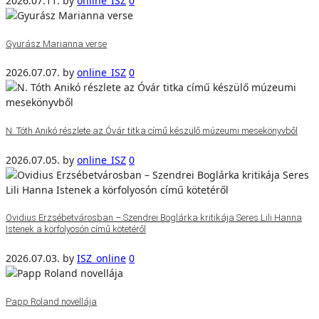
2026.07.11.
by
online_ISZ
0
Gyurász Marianna verse
2026.07.07.
by
online_ISZ
0
N. Tóth Anikó részlete az Óvár titka című készülő múzeumi mesekönyvből
2026.07.05.
by
online_ISZ
0
Ovidius Erzsébetvárosban – Szendrei Boglárka kritikája Seres Lili Hanna
Istenek a körfolyosón című kötetéről
2026.07.03.
by
ISZ_online
0
Papp Roland novellája