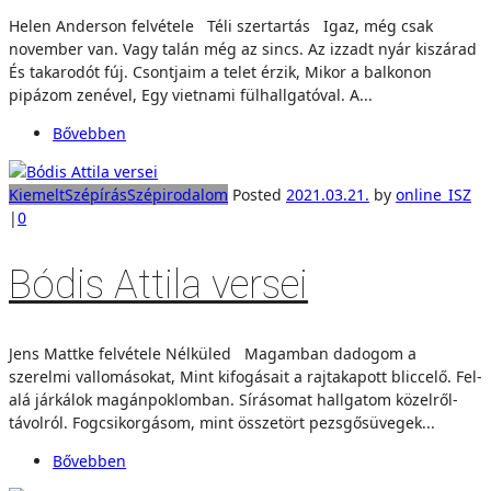
Helen Anderson felvétele Téli szertartás Igaz, még csak
november van. Vagy talán még az sincs. Az izzadt nyár kiszárad
És takarodót fúj. Csontjaim a telet érzik, Mikor a balkonon
pipázom zenével, Egy vietnami fülhallgatóval. A...
Bővebben
Kiemelt
Szépírás
Szépirodalom
Posted
2021.03.21.
by
online_ISZ
|
0
Bódis Attila versei
Jens Mattke felvétele Nélküled Magamban dadogom a
szerelmi vallomásokat, Mint kifogásait a rajtakapott bliccelő. Fel-
alá járkálok magánpoklomban. Sírásomat hallgatom közelről-
távolról. Fogcsikorgásom, mint összetört pezsgősüvegek...
Bővebben