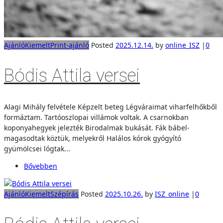
Ajánló
Kiemelt
Print-ajánló
Posted
2025.12.14.
by
online_ISZ
|
0
Bódis Attila versei
Alagi Mihály felvétele Képzelt beteg Légváraimat viharfelhőkből
formáztam. Tartóoszlopai villámok voltak. A csarnokban
koponyahegyek jelezték Birodalmak bukását. Fák bábel-
magasodtak köztük, melyekről Halálos kórok gyógyító
gyümölcsei lógtak...
Bővebben
Ajánló
Kiemelt
Szépírás
Posted
2025.10.26.
by
ISZ_online
|
0