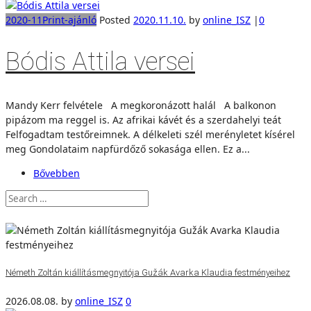
2020-11
Print-ajánló
Posted
2020.11.10.
by
online_ISZ
|
0
Bódis Attila versei
Mandy Kerr felvétele A megkoronázott halál A balkonon
pipázom ma reggel is. Az afrikai kávét és a szerdahelyi teát
Felfogadtam testőreimnek. A délkeleti szél merényletet kísérel
meg Gondolataim napfürdőző sokasága ellen. Ez a...
Bővebben
Németh Zoltán kiállításmegnyitója Gužák Avarka Klaudia festményeihez
2026.08.08.
by
online_ISZ
0