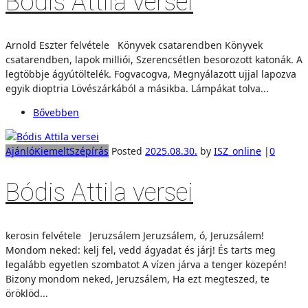
Bódis Attila versei
Arnold Eszter felvétele Könyvek csatarendben Könyvek
csatarendben, lapok milliói, Szerencsétlen besorozott katonák. A
legtöbbje ágyútöltelék. Fogvacogva, Megnyálazott ujjal lapozva
egyik dioptria Lövészárkából a másikba. Lámpákat tolva...
Bővebben
Ajánló
Kiemelt
Szépírás
Posted
2025.08.30.
by
ISZ_online
|
0
Bódis Attila versei
kerosin felvétele Jeruzsálem Jeruzsálem, ó, Jeruzsálem!
Mondom neked: kelj fel, vedd ágyadat és járj! És tarts meg
legalább egyetlen szombatot A vízen járva a tenger közepén!
Bizony mondom neked, Jeruzsálem, Ha ezt megteszed, te
öröklöd...