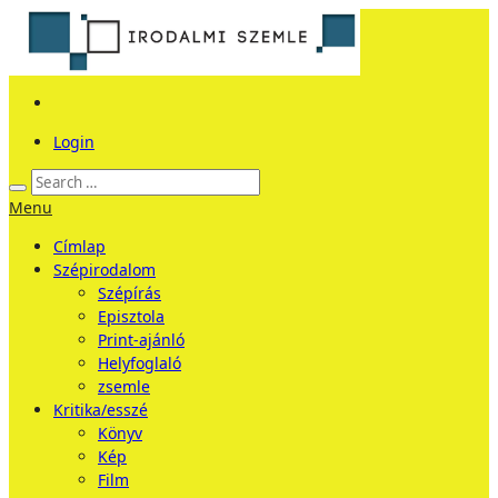
Login
Menu
Címlap
Szépirodalom
Szépírás
Episztola
Print-ajánló
Helyfoglaló
zsemle
Kritika/esszé
Könyv
Kép
Film