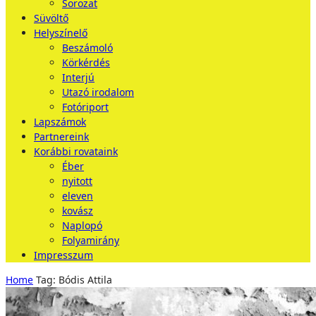
Sorozat
Süvöltő
Helyszínelő
Beszámoló
Körkérdés
Interjú
Utazó irodalom
Fotóriport
Lapszámok
Partnereink
Korábbi rovataink
Éber
nyitott
eleven
kovász
Naplopó
Folyamirány
Impresszum
Home
Tag: Bódis Attila