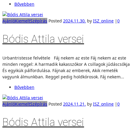
Bővebben
Ajánló
Kiemelt
Szépírás
Posted
2024.11.30.
by
ISZ_online
|
0
Bódis Attila versei
Urbantristesse felvétele Fáj nekem az este Fáj nekem az este
minden reggel: A harmadik kakasszókor A csillagok júdáscsókja
És egyikük pálfordulása. Fájnak az emberek, Akik remeték
vagyunk álmunkban. Reggel pedig holdkórosok. Fáj nekem...
Bővebben
Ajánló
Kiemelt
Szépírás
Posted
2024.11.21.
by
ISZ_online
|
0
Bódis Attila versei