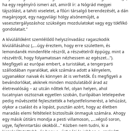
ha egy regényíró ismeri azt, amiről ír: a Nógrád megyei
tájszólást, a tahiti viseletet, a főúri társalgó berendezését, a dán
magánjogot, egy nagyvilági hölgy alsóneműjét, a
vasesztergályozáshoz szükséges mozdulatokat vagy egy tökfilkó
gondolatait.”
A kívülállóként szemlélődő helyszínvadász ragaszkodik
kívülállásához („…úgy éreztem, hogy erre születtem, és
lemondanék mindenféle részről, a részvételről éppúgy, mint a
részvétről, hogy folyamatosan nézhessem az egészet…”).
Megfigyeli az európai embert, a turistákat, a tengerparti
szállodában nyaralókat, akik számára adott a kényelem,
ugyanakkor naivak és könnyen át is verhetők. És megfigyeli a
bevándorlókat, akiknek minden mozdulatából árad az
életrevalóság – az utcán nőttek fel, olyan helyen, ahol
tucatnyian osztoznak egyetlen szobán, Európában letelepedve
pedig művészetté fejlesztették a helyzetfelismerést, a lehúzást,
olykor a csalást és a lopást, pusztán azért, hogy az életben
maradás elemi feltételeit biztosítsák önmaguk számára. Ahogy
egy másik útitárs mondja a pesti villamoson, „…végső soron,
ugye, fajfenntartási okokból…” Közben nem tudni, ki a