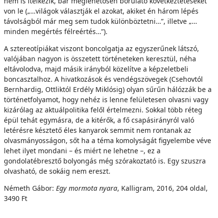
nem is ítélkezik, bár meglehetősen borúlátó következtetéseket
von le („…világok választják el azokat, akiket én három lépés
távolságból már meg sem tudok különböztetni…”, illetve „…
minden megértés félreértés…”).
A sztereotípiákat viszont boncolgatja az egyszerűnek látszó,
valójában nagyon is összetett történeteken keresztül, néha
eltávolodva, majd másik irányból közelítve a képzeletbeli
boncasztalhoz. A hivatkozások és vendégszövegek (Csehovtól
Bernhardig, Ottliktól Erdély Miklósig) olyan sűrűn hálózzák be a
történetfolyamot, hogy nehéz is lenne felületesen olvasni vagy
kizárólag az aktuálpolitika felől értelmezni. Sokkal több réteg
épül tehát egymásra, de a kitérők, a fő csapásirányról való
letérésre késztető éles kanyarok semmit nem rontanak az
olvasmányosságon, sőt ha a téma komolyságát figyelembe véve
lehet ilyet mondani – és miért ne lehetne –, ez a
gondolatébresztő bolyongás még szórakoztató is. Egy szuszra
olvasható, de sokáig nem ereszt.
Németh Gábor:
Egy mormota nyara
, Kalligram, 2016, 204 oldal,
3490 Ft