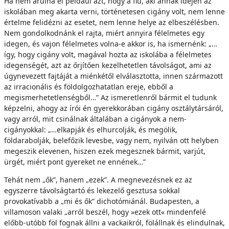
Ha nem árulná el például azt, hogy a fiú, aki annak idején az
iskolában meg akarta verni, történetesen cigány volt, nem lenne
értelme felidézni az esetet, nem lenne helye az elbeszélésben.
Nem gondolkodnánk el rajta, miért annyira félelmetes egy
idegen, és vajon félelmetes volna-e akkor is, ha ismernénk: „…
így, hogy cigány volt, magával hozta az iskolába a félelmetes
idegenségét, azt az őrjítően kezelhetetlen távolságot, ami az
úgynevezett fajtáját a miénkétől elválasztotta, innen származott
az irracionális és földolgozhatatlan ereje, ebből a
megismerhetetlenségből…” Az ismeretlenről bármit el tudunk
képzelni, ahogy az írói én gyerekkorában cigány osztálytársáról,
vagy arról, mit csinálnak általában a cigányok a nem-
cigányokkal: „…elkapják és elhurcolják, és megölik,
földarabolják, belefőzik levesbe, vagy nem, nyilván ott helyben
megeszik elevenen, hiszen ezek megesznek bármit, varjút,
ürgét, miért pont gyereket ne ennének…”
Tehát nem „ők”, hanem „ezek”. A megnevezésnek ez az
egyszerre távolságtartó és lekezelő gesztusa sokkal
provokatívabb a „mi és ők” dichotómiánál. Budapesten, a
villamoson valaki „arról beszél, hogy »ezek ott« mindenfelé
előbb-utóbb föl fognak állni a vackaikról, fölállnak és elindulnak,