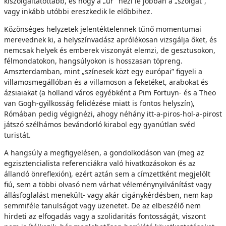
kiszolgáltatottabb, és hogy a „úr” nézi le jobban a „szolgát”,
vagy inkább utóbbi ereszkedik le előbbihez.
Közönséges helyzetek jelentéktelennek tűnő momentumai
merevednek ki, a helyszínvadász aprólékosan vizsgálja őket, és
nemcsak helyek és emberek viszonyát elemzi, de gesztusokon,
félmondatokon, hangsúlyokon is hosszasan töpreng.
Amszterdamban, mint „színesek közt egy európai” figyeli a
villamosmegállóban és a villamoson a feketéket, arabokat és
ázsiaiakat (a holland város egyébként a Pim Fortuyn- és a Theo
van Gogh-gyilkosság felidézése miatt is fontos helyszín),
Rómában pedig végignézi, ahogy néhány itt-a-piros-hol-a-pirost
játszó szélhámos bevándorló kirabol egy gyanútlan svéd
turistát.
A hangsúly a megfigyelésen, a gondolkodáson van (meg az
egzisztencialista referenciákra való hivatkozásokon és az
állandó önreflexión), ezért aztán sem a címzettként megjelölt
fiú, sem a többi olvasó nem várhat véleménynyilvánítást vagy
állásfoglalást menekült- vagy akár cigánykérdésben, nem kap
semmiféle tanulságot vagy üzenetet. De az elbeszélő nem
hirdeti az elfogadás vagy a szolidaritás fontosságát, viszont