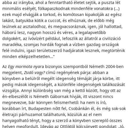
abba az irányba, ahol a fenntartható életet sejtik, a puszta lét
minimális esélyét, fölkapaszkodnak mindenféle vonatokra (…)
ezek majd elvágják a torkod, és komótosan kipakolják az egész
lakást, batyukba kötik a cuccot, és elhúznak, de előbb még
leülnek az asztalodhoz, és megvacsoráznak, igen, jól hallottad,
háború lesz, nagyon hosszú és véres, a legalapvetőbb
dolgokért, az ívóvízért például, lefoszlik az állatról a civilizáció
maradéka, szomjas hordák fognak a vízben gazdag országok
felé indulni, igazi területszerző hadjáratok lesznek, megtörténik
minden elképzelhetetlen…”
Az
Egy mormota nyar
a bizonyos szempontból Németh 2004-ben
megjelent,
Zsidó vagy?
című regényének párja: abban a
könyvben a belülről megélt idegenség témáját járja körbe, itt
pedig mások idegenségét, a különféle idegenségek találkozását
vizsgálja. Annyi különbség van még a kettő között, hogy ott az
én-elbeszélőt is Németh Gábornak hívják, itt viszont nincs
megnevezve, bár könnyen felismerhető: ha nem is író,
korábban írt, Budapesten nőtt fel, Csobánkán él, és még sok-sok
életrajzi párhuzamot találhatunk, közülük az el nem
hanyagolható tényt, hogy a szerző a könyvben szereplő összes
helyen megfordult. Idevág az Ottliktól kölcsönvett gondolat: „Jó,