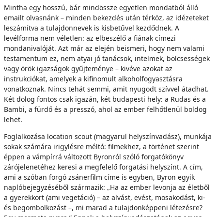
Mintha egy hosszú, bár mindössze egyetlen mondatból álló
emailt olvasnánk – minden bekezdés után térköz, az idézeteket
leszámítva a tulajdonnevek is kisbetűvel kezdődnek. A
levélforma nem véletlen: az elbeszélő a fiának címezi
mondanivalóját. Azt már az elején beismeri, hogy nem valami
testamentum ez, nem atyai jó tanácsok, intelmek, bölcsességek
vagy örök igazságok gyűjteménye – kivéve azokat az
instrukciókat, amelyek a kifinomult alkoholfogyasztásra
vonatkoznak. Nincs tehát semmi, amit nyugodt szívvel átadhat.
Két dolog fontos csak igazán, két budapesti hely: a Rudas és a
Bambi, a fürdő és a presszó, ahol az ember felhőtlenül boldog
lehet.
Foglalkozása location scout (magyarul helyszínvadász), munkája
sokak számára irigylésre méltó: filmekhez, a történet szerint
éppen a vámpírrá változott Byronról szóló forgatókönyv
zárójelenetéhez keresi a megfelelő forgatási helyszínt. A cím,
ami a szóban forgó zsánerfilm címe is egyben, Byron egyik
naplóbejegyzéséből származik: „Ha az ember levonja az életből
a gyerekkort (ami vegetáció) – az alvást, evést, mosakodást, ki-
és begombolkozást –, mi marad a tulajdonképpeni létezésre?