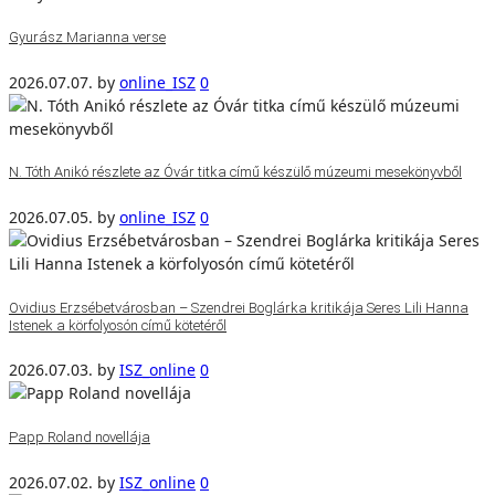
Gyurász Marianna verse
2026.07.07.
by
online_ISZ
0
N. Tóth Anikó részlete az Óvár titka című készülő múzeumi mesekönyvből
2026.07.05.
by
online_ISZ
0
Ovidius Erzsébetvárosban – Szendrei Boglárka kritikája Seres Lili Hanna
Istenek a körfolyosón című kötetéről
2026.07.03.
by
ISZ_online
0
Papp Roland novellája
2026.07.02.
by
ISZ_online
0