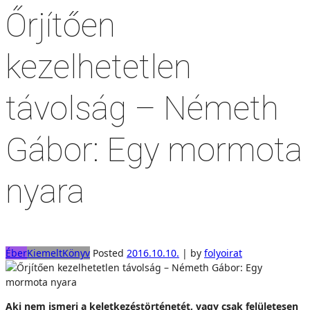
Őrjítően
kezelhetetlen
távolság – Németh
Gábor: Egy mormota
nyara
Éber
Kiemelt
Könyv
Posted
2016.10.10.
|
by
folyoirat
Aki nem ismeri a keletkezéstörténetét, vagy csak felületesen