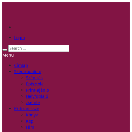
Login
Menu
Címlap
Szépirodalom
Szépírás
Episztola
Print-ajánló
Helyfoglaló
zsemle
Kritika/esszé
Könyv
Kép
Film