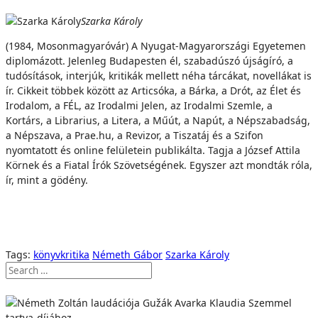
Szarka Károly
(1984, Mosonmagyaróvár) A Nyugat-Magyarországi Egyetemen
diplomázott. Jelenleg Budapesten él, szabadúszó újságíró, a
tudósítások, interjúk, kritikák mellett néha tárcákat, novellákat is
ír. Cikkeit többek között az Articsóka, a Bárka, a Drót, az Élet és
Irodalom, a FÉL, az Irodalmi Jelen, az Irodalmi Szemle, a
Kortárs, a Librarius, a Litera, a Műút, a Napút, a Népszabadság,
a Népszava, a Prae.hu, a Revizor, a Tiszatáj és a Szifon
nyomtatott és online felületein publikálta. Tagja a József Attila
Körnek és a Fiatal Írók Szövetségének. Egyszer azt mondták róla,
ír, mint a gödény.
Tags:
könyvkritika
Németh Gábor
Szarka Károly