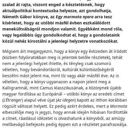
szalad át rajta, viszont enged a késztetésnek, hogy
aktuálpolitikai kontextusba helyezze, azt gondolhatja,
Németh Gábor könyve, az
Egy mormota nyara
arra tesz
kísérletet, hogy az utóbbi másfél évben eszkalálódott
menekültválságról mondjon valamit. Egyébként mond róla,
vagy legalábbis úgy gondolkodtat el, hogy a gondolataink
közül nehéz kirostálni a jelenlegi helyzetre vonatkozókat.
Mégsem árt megjegyezni, hogy a könyv egy évtizeden át íródott
(közben folyóiratokban meg is jelentek belőle részletek), tehát
nem a jelenlegi helyzet ihlette, és tényleg csak szomorú
véletlen, hogy bevándorlásról, kultúrák különbözőségéről
beszélni mást jelent ma, mint tíz vagy akár másfél éve. Az is
véletlen, hogy a könyv ugyanazon a napon jelent meg a
Kalligramnál, mint Camus klasszikusának, a
Közöny
nek újabb
magyar fordítása az Európánál – utóbbi könyv az eredeti címet
(
L’Étranger
) alapul véve újat (
Az idegen
) kapott az itthon korábban
rögzült változat helyett. Ez pedig azért érdekes, mert a
Mormota
elbeszélője meg is jegyzi, hogy annak idején hibásan fordították
a címet, ráadásul idézetet is olvashatunk a könyvből, az amúgy
mellbevágó befejezés pedig éppen ezt a részletet parafrazeálja.