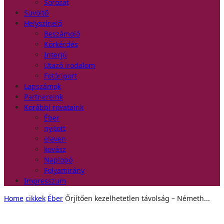
Sorozat
Süvöltő
Helyszínelő
Beszámoló
Körkérdés
Interjú
Utazó irodalom
Fotóriport
Lapszámok
Partnereink
Korábbi rovataink
Éber
nyitott
eleven
kovász
Naplopó
Folyamirány
Impresszum
Home
cikkek
Éber
Őrjítően kezelhetetlen távolság – Németh...