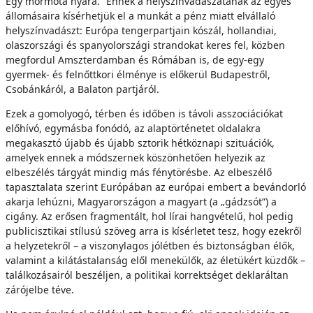
Egy mormota nyara.” Ennek a helyszínvadászatának az egyes
állomásaira kísérhetjük el a munkát a pénz miatt elvállaló
helyszínvadászt: Európa tengerpartjain kószál, hollandiai,
olaszországi és spanyolországi strandokat keres fel, közben
megfordul Amszterdamban és Rómában is, de egy-egy
gyermek- és felnőttkori élménye is előkerül Budapestről,
Csobánkáról, a Balaton partjáról.
Ezek a gomolyogó, térben és időben is távoli asszociációkat
előhívó, egymásba fonódó, az alaptörténetet oldalakra
megakasztó újabb és újabb sztorik hétköznapi szituációk,
amelyek ennek a módszernek köszönhetően helyezik az
elbeszélés tárgyát mindig más fénytörésbe. Az elbeszélő
tapasztalata szerint Európában az európai embert a bevándorló
akarja lehúzni, Magyarországon a magyart (a „gádzsót”) a
cigány. Az erősen fragmentált, hol lírai hangvételű, hol pedig
publicisztikai stílusú szöveg arra is kísérletet tesz, hogy ezekről
a helyzetekről – a viszonylagos jólétben és biztonságban élők,
valamint a kilátástalanság elől menekülők, az életükért küzdők –
találkozásairól beszéljen, a politikai korrektséget deklaráltan
zárójelbe téve.