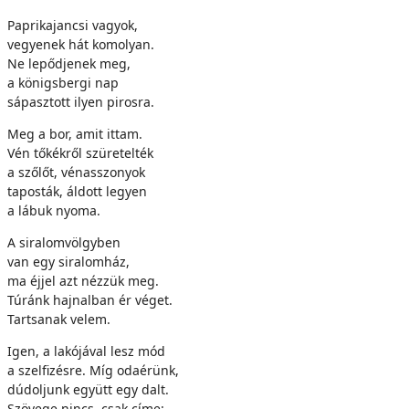
Paprikajancsi vagyok,
vegyenek hát komolyan.
Ne lepődjenek meg,
a königsbergi nap
sápasztott ilyen pirosra.
Meg a bor, amit ittam.
Vén tőkékről szüretelték
a szőlőt, vénasszonyok
taposták, áldott legyen
a lábuk nyoma.
A siralomvölgyben
van egy siralomház,
ma éjjel azt nézzük meg.
Túránk hajnalban ér véget.
Tartsanak velem.
Igen, a lakójával lesz mód
a szelfizésre. Míg odaérünk,
dúdoljunk együtt egy dalt.
Szövege nincs, csak címe: