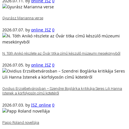
2026.07.11.
by
online_ISZ
0
Gyurász Marianna verse
2026.07.07.
by
online_ISZ
0
N. Tóth Anikó részlete az Óvár titka című készülő múzeumi mesekönyvből
2026.07.05.
by
online_ISZ
0
Ovidius Erzsébetvárosban – Szendrei Boglárka kritikája Seres Lili Hanna
Istenek a körfolyosón című kötetéről
2026.07.03.
by
ISZ_online
0
Papp Roland novellája