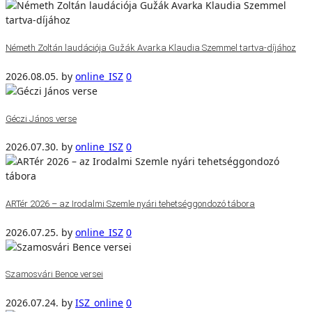
Németh Zoltán laudációja Gužák Avarka Klaudia Szemmel tartva-díjához
2026.08.05.
by
online_ISZ
0
Géczi János verse
2026.07.30.
by
online_ISZ
0
ARTér 2026 – az Irodalmi Szemle nyári tehetséggondozó tábora
2026.07.25.
by
online_ISZ
0
Szamosvári Bence versei
2026.07.24.
by
ISZ_online
0