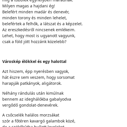
Milyen magas a hajdani ég!
Belefért minden madár és denevér,
minden torony és minden lehelet,
belefértek a felhők, a látszat és a képzelet.
Az ereszkedésről nincsenek emlékeim.
Lehet, hogy most is ugyanott vagyunk,
csak a föld jött hozzánk közelebb?
Városkép élőkkel és egy halottal
Azt hiszem, épp nyerésben vagyok,
hát észre sem veszem, hogy sorsomat
harapják patkányok, aligátorok.
Néhány rándulás után kimúlnak
bennem az ideghálókba gabalyodva
vergődő gondolat-denevérek.
A csőcselék halálos morzsákat
szór a főtéren kavargó galambok közé,
de a szökőkútba hullott leveleket