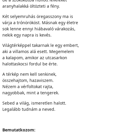
aranyhalakká öltözteti a fény.
Két selyemruhás öregasszony ma is
várja a trónörököst. Másnak egy életre
sok lenne ennyi hiábavaló várakozás,
nekik egy napra is kevés.
Világtérképpel takarnak le egy embert,
aki a villamos alá esett. Megemelem
a kalapom, amikor az utcasarkon
halottaskocsi fordul be érte.
A térkép nem kell senkinek,
összehajtom, hazaviszem.
Nézem a vérfoltokat rajta,
nagyobbak, mint a tengerek.
Sebed a világ, ismeretlen halott.
Legalább tudnám a neved.
Bemutatkozom: