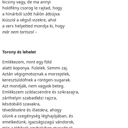
kicsiny vagy, de ma annyi
holdfény csorog le rajtad, hogy
a hínárból szőtt hálón átbújva
kiúszol a végső vizekre, ahol
a vers helyetted mondja ki, hogy
már nem tartozol
–
Torony és lehelet
Emlékezem, mint egy föld
alatti koponya. Fülelek. Semmi zaj.
Aztán végigmotoznak a morzejelek,
keresztüldöfnek a röntgen-sugarak.
Azt mondják, nem vagyok beteg.
Emlékszem sziklacsendre és szikrazajra,
zárthelyin szabadkézi rajzra,
késdobáló szavakra,
tévedésekre és illatokra, ahogy
ülünk a szegénység léghajójában, és
emelkedünk, igazságszagú vándorok,
míg a többiek egyhelyben maradnak.