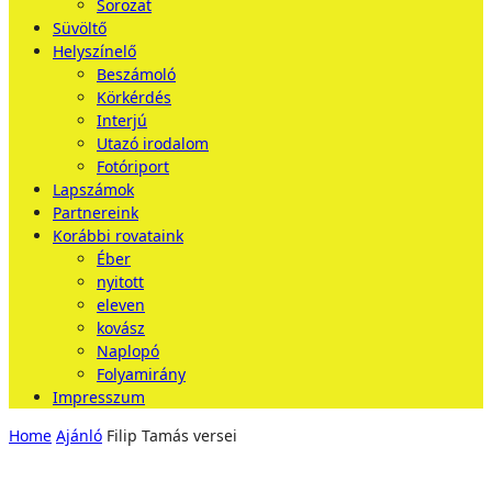
Sorozat
Süvöltő
Helyszínelő
Beszámoló
Körkérdés
Interjú
Utazó irodalom
Fotóriport
Lapszámok
Partnereink
Korábbi rovataink
Éber
nyitott
eleven
kovász
Naplopó
Folyamirány
Impresszum
Home
Ajánló
Filip Tamás versei