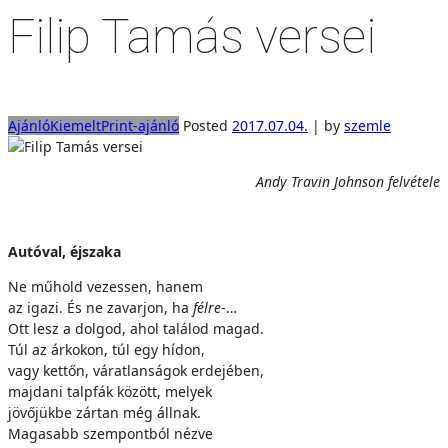
Filip Tamás versei
Ajánló
Kiemelt
Print-ajánló
Posted
2017.07.04.
|
by
szemle
Andy Travin Johnson felvétele
Autóval, éjszaka
Ne műhold vezessen, hanem
az igazi. És ne zavarjon, ha
félre
-…
Ott lesz a dolgod, ahol találod magad.
Túl az árkokon, túl egy hídon,
vagy kettőn, váratlanságok erdejében,
majdani talpfák között, melyek
jövőjükbe zártan még állnak.
Magasabb szempontból nézve