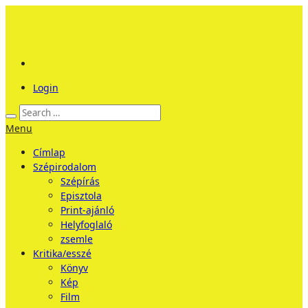
Login
Menu
Címlap
Szépirodalom
Szépírás
Episztola
Print-ajánló
Helyfoglaló
zsemle
Kritika/esszé
Könyv
Kép
Film