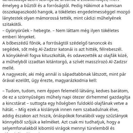
émelyeg a bűztől és a forróságtól. Pedig Hákimot a hamisan
összekapaszkodó hangok, a tökéletes engedelmességgel mozgó
lánytestek olyan mámorossá tették, mint cádizi műhelyének
szitakötői.
– Gyönyörűek – hebegte. – Nem láttam még ilyen tökéletes
emberi lényeket.
A bőbeszédű főnök, a forróságtól szédelgő tanoncok és
segédek, sőt még Al-Zadzsr katonái is azt hitték, félrebeszél.
A könyökénél fogva kituszkolták, és odavezették az olajfák közé,
a műhelyből izzadtan kitántorgó, a szívét masszírozó Al-Zadzsr
mellé.
A nagyvezér, aki még annál is sápadtabbnak látszott, mint pár
órával ezelőtt, úgy érezte, magyarázkodnia kell:
– Tudom, tudom, nem éppen felemelő látvány, kedves barátom,
de ez a szörnyűséges műhely napi ötezer dirhemmel gazdagítja
a kincstárat – suttogta egy hőségben fuldokló olajfának vetve a
hátát. – Míg ezek a kislányok innen nem szabadulnak élve,
addig északon azt hiszik, óriáspókok fonalából vagy szűzlányok
könnyéből szőjük a kelméket. Azt csak mi tudhatjuk, hogy a
selyemfonalakból kibomló virágok mennyi türelemből és