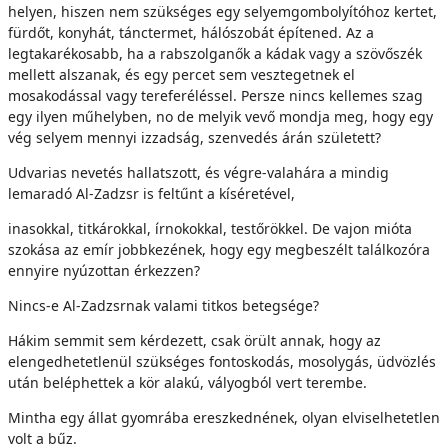
helyen, hiszen nem szükséges egy selyemgombolyítóhoz kertet,
fürdőt, konyhát, tánctermet, hálószobát építened. Az a
legtakarékosabb, ha a rabszolganők a kádak vagy a szövőszék
mellett alszanak, és egy percet sem vesztegetnek el
mosakodással vagy tereferéléssel. Persze nincs kellemes szag
egy ilyen műhelyben, no de melyik vevő mondja meg, hogy egy
vég selyem mennyi izzadság, szenvedés árán született?
Udvarias nevetés hallatszott, és végre-valahára a mindig
lemaradó Al-Zadzsr is feltűnt a kíséretével,
inasokkal, titkárokkal, írnokokkal, testőrökkel. De vajon mióta
szokása az emír jobbkezének, hogy egy megbeszélt találkozóra
ennyire nyúzottan érkezzen?
Nincs-e Al-Zadzsrnak valami titkos betegsége?
Hákim semmit sem kérdezett, csak örült annak, hogy az
elengedhetetlenül szükséges fontoskodás, mosolygás, üdvözlés
után beléphettek a kör alakú, vályogból vert terembe.
Mintha egy állat gyomrába ereszkednének, olyan elviselhetetlen
volt a bűz.