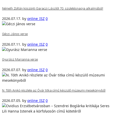
Németh Zoltán köszönti Garaczi Lászlót 70. születésnapja alkalmából!
2026.07.17.
by
online_ISZ
0
Géczi János verse
2026.07.11.
by
online_ISZ
0
Gyurász Marianna verse
2026.07.07.
by
online_ISZ
0
N. Tóth Anikó részlete az Óvár titka című készülő múzeumi mesekönyvből
2026.07.05.
by
online_ISZ
0