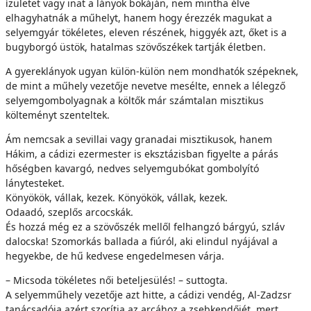
ízületet vagy inat a lányok bokáján, nem mintha élve
elhagyhatnák a műhelyt, hanem hogy érezzék magukat a
selyemgyár tökéletes, eleven részének, higgyék azt, őket is a
bugyborgó üstök, hatalmas szövőszékek tartják életben.
A gyereklányok ugyan külön-külön nem mondhatók szépeknek,
de mint a műhely vezetője nevetve mesélte, ennek a lélegző
selyemgombolyagnak a költők már számtalan misztikus
költeményt szenteltek.
Ám nemcsak a sevillai vagy granadai misztikusok, hanem
Hákim, a cádizi ezermester is eksztázisban figyelte a párás
hőségben kavargó, nedves selyemgubókat gombolyító
lánytesteket.
Könyökök, vállak, kezek. Könyökök, vállak, kezek.
Odaadó, szeplős arcocskák.
És hozzá még ez a szövőszék mellől felhangzó bárgyú, szláv
dalocska! Szomorkás ballada a fiúról, aki elindul nyájával a
hegyekbe, de hű kedvese engedelmesen várja.
– Micsoda tökéletes női beteljesülés! – suttogta.
A selyemműhely vezetője azt hitte, a cádizi vendég, Al-Zadzsr
tanácsadója azért szorítja az arcához a zsebkendőjét, mert