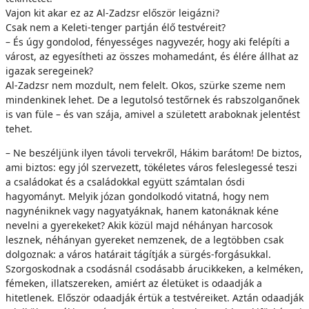
Vajon kit akar ez az Al-Zadzsr először leigázni?
Csak nem a Keleti-tenger partján élő testvéreit?
– És úgy gondolod, fényességes nagyvezér, hogy aki felépíti a
várost, az egyesítheti az összes mohamedánt, és élére állhat az
igazak seregeinek?
Al-Zadzsr nem mozdult, nem felelt. Okos, szürke szeme nem
mindenkinek lehet. De a legutolsó testőrnek és rabszolganőnek
is van füle – és van szája, amivel a született araboknak jelentést
tehet.
– Ne beszéljünk ilyen távoli tervekről, Hákim barátom! De biztos,
ami biztos: egy jól szervezett, tökéletes város feleslegessé teszi
a családokat és a családokkal együtt számtalan ósdi
hagyományt. Melyik józan gondolkodó vitatná, hogy nem
nagynéniknek vagy nagyatyáknak, hanem katonáknak kéne
nevelni a gyerekeket? Akik közül majd néhányan harcosok
lesznek, néhányan gyereket nemzenek, de a legtöbben csak
dolgoznak: a város határait tágítják a sürgés-forgásukkal.
Szorgoskodnak a csodásnál csodásabb árucikkeken, a kelméken,
fémeken, illatszereken, amiért az életüket is odaadják a
hitetlenek. Először odaadják értük a testvéreiket. Aztán odaadják