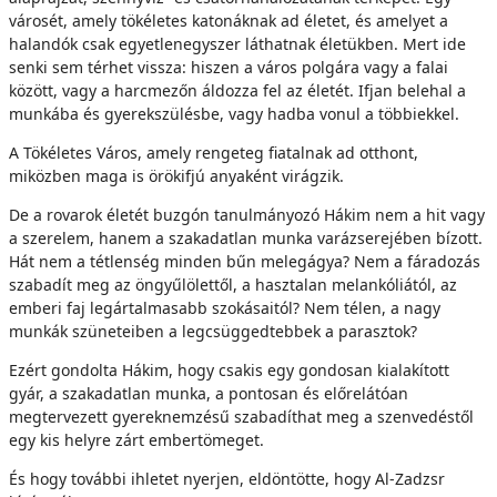
városét, amely tökéletes katonáknak ad életet, és amelyet a
halandók csak egyetlenegyszer láthatnak életükben. Mert ide
senki sem térhet vissza: hiszen a város polgára vagy a falai
között, vagy a harcmezőn áldozza fel az életét. Ifjan belehal a
munkába és gyerekszülésbe, vagy hadba vonul a többiekkel.
A Tökéletes Város, amely rengeteg fiatalnak ad otthont,
miközben maga is örökifjú anyaként virágzik.
De a rovarok életét buzgón tanulmányozó Hákim nem a hit vagy
a szerelem, hanem a szakadatlan munka varázserejében bízott.
Hát nem a tétlenség minden bűn melegágya? Nem a fáradozás
szabadít meg az öngyűlölettől, a hasztalan melankóliától, az
emberi faj legártalmasabb szokásaitól? Nem télen, a nagy
munkák szüneteiben a legcsüggedtebbek a parasztok?
Ezért gondolta Hákim, hogy csakis egy gondosan kialakított
gyár, a szakadatlan munka, a pontosan és előrelátóan
megtervezett gyereknemzésű szabadíthat meg a szenvedéstől
egy kis helyre zárt embertömeget.
És hogy további ihletet nyerjen, eldöntötte, hogy Al-Zadzsr