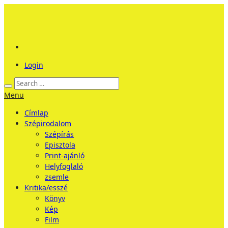
Login
Menu
Címlap
Szépirodalom
Szépírás
Episztola
Print-ajánló
Helyfoglaló
zsemle
Kritika/esszé
Könyv
Kép
Film