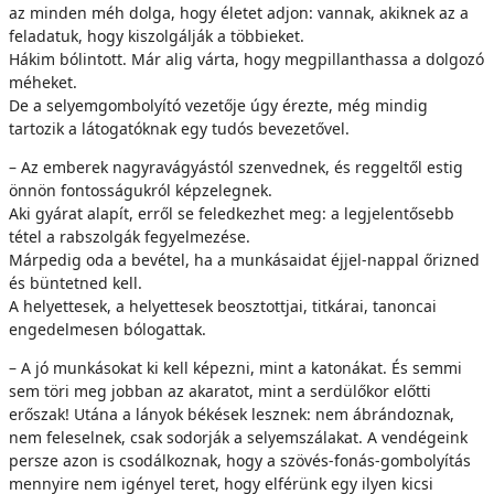
az minden méh dolga, hogy életet adjon: vannak, akiknek az a
feladatuk, hogy kiszolgálják a többieket.
Hákim bólintott. Már alig várta, hogy megpillanthassa a dolgozó
méheket.
De a selyemgombolyító vezetője úgy érezte, még mindig
tartozik a látogatóknak egy tudós bevezetővel.
– Az emberek nagyravágyástól szenvednek, és reggeltől estig
önnön fontosságukról képzelegnek.
Aki gyárat alapít, erről se feledkezhet meg: a legjelentősebb
tétel a rabszolgák fegyelmezése.
Márpedig oda a bevétel, ha a munkásaidat éjjel-nappal őrizned
és büntetned kell.
A helyettesek, a helyettesek beosztottjai, titkárai, tanoncai
engedelmesen bólogattak.
– A jó munkásokat ki kell képezni, mint a katonákat. És semmi
sem töri meg jobban az akaratot, mint a serdülőkor előtti
erőszak! Utána a lányok békések lesznek: nem ábrándoznak,
nem feleselnek, csak sodorják a selyemszálakat. A vendégeink
persze azon is csodálkoznak, hogy a szövés-fonás-gombolyítás
mennyire nem igényel teret, hogy elférünk egy ilyen kicsi