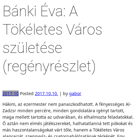
Bánki Éva: A
Tökéletes Város
születése
(regényrészlet)
2017-10
Posted
2017.10.10.
|
by
gabor
Hákim, az ezermester nem panaszkodhatott. A fényességes Al-
Zadzsr minden percére, minden gondolatára igényt tartott,
maga mellett tartotta az udvarában, és elhalmozta feladatokkal.
Ő aztán nem elmés játékszereket, halhatatlanná tett pókokat és
más haszontalanságokat várt tőle, hanem a Tökéletes Város
alaprajzát, szennyvíz- és csatornahálózatának térképét. Egy