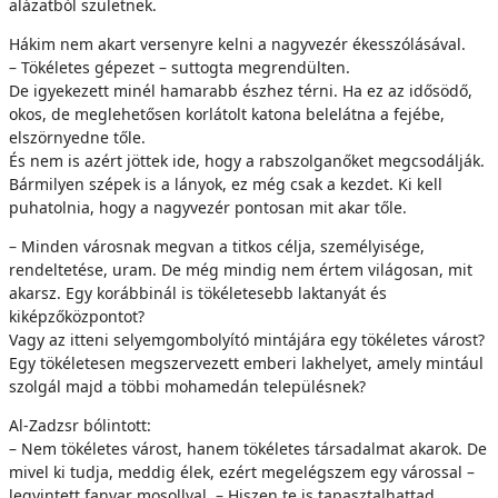
alázatból születnek.
Hákim nem akart versenyre kelni a nagyvezér ékesszólásával.
– Tökéletes gépezet – suttogta megrendülten.
De igyekezett minél hamarabb észhez térni. Ha ez az idősödő,
okos, de meglehetősen korlátolt katona belelátna a fejébe,
elszörnyedne tőle.
És nem is azért jöttek ide, hogy a rabszolganőket megcsodálják.
Bármilyen szépek is a lányok, ez még csak a kezdet. Ki kell
puhatolnia, hogy a nagyvezér pontosan mit akar tőle.
– Minden városnak megvan a titkos célja, személyisége,
rendeltetése, uram. De még mindig nem értem világosan, mit
akarsz. Egy korábbinál is tökéletesebb laktanyát és
kiképzőközpontot?
Vagy az itteni selyemgombolyító mintájára egy tökéletes várost?
Egy tökéletesen megszervezett emberi lakhelyet, amely mintául
szolgál majd a többi mohamedán településnek?
Al-Zadzsr bólintott:
– Nem tökéletes várost, hanem tökéletes társadalmat akarok. De
mivel ki tudja, meddig élek, ezért megelégszem egy várossal –
legyintett fanyar mosollyal. – Hiszen te is tapasztalhattad,