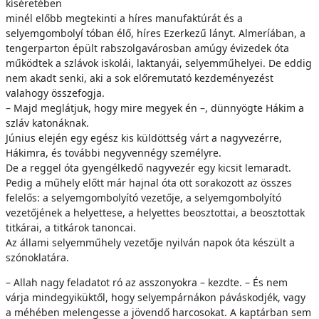
kíséretében
minél előbb megtekinti a híres manufaktúrát és a
selyemgombolyí tóban élő, híres Ezerkezű lányt. Almeríában, a
tengerparton épült rabszolgavárosban amúgy évizedek óta
működtek a szlávok iskolái, laktanyái, selyemműhelyei. De eddig
nem akadt senki, aki a sok előremutató kezdeményezést
valahogy összefogja.
– Majd meglátjuk, hogy mire megyek én –, dünnyögte Hákim a
szláv katonáknak.
Június elején egy egész kis küldöttség várt a nagyvezérre,
Hákimra, és további negyvennégy személyre.
De a reggel óta gyengélkedő nagyvezér egy kicsit lemaradt.
Pedig a műhely előtt már hajnal óta ott sorakozott az összes
felelős: a selyemgombolyító vezetője, a selyemgombolyító
vezetőjének a helyettese, a helyettes beosztottai, a beosztottak
titkárai, a titkárok tanoncai.
Az állami selyemműhely vezetője nyilván napok óta készült a
szónoklatára.
– Allah nagy feladatot ró az asszonyokra – kezdte. – És nem
várja mindegyiküktől, hogy selyempárnákon páváskodjék, vagy
a méhében melengesse a jövendő harcosokat. A kaptárban sem