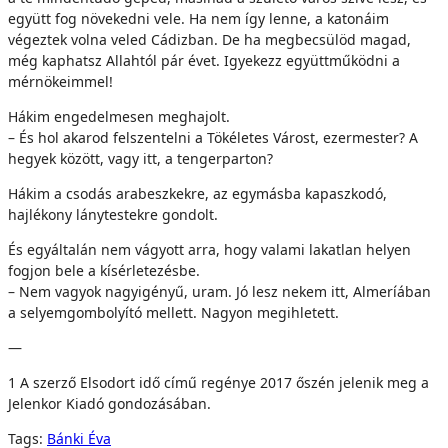
együtt fog növekedni vele. Ha nem így lenne, a katonáim
végeztek volna veled Cádizban. De ha megbecsülöd magad,
még kaphatsz Allahtól pár évet. Igyekezz együttműködni a
mérnökeimmel!
Hákim engedelmesen meghajolt.
– És hol akarod felszentelni a Tökéletes Várost, ezermester? A
hegyek között, vagy itt, a tengerparton?
Hákim a csodás arabeszkekre, az egymásba kapaszkodó,
hajlékony lánytestekre gondolt.
És egyáltalán nem vágyott arra, hogy valami lakatlan helyen
fogjon bele a kísérletezésbe.
– Nem vagyok nagyigényű, uram. Jó lesz nekem itt, Almeríában
a selyemgombolyító mellett. Nagyon megihletett.
—
1 A szerző Elsodort idő című regénye 2017 őszén jelenik meg a
Jelenkor Kiadó gondozásában.
Tags:
Bánki Éva