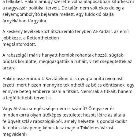
a lelküket. Hákim amúgy szerette volna alaposabban kifürkészni
a nagyvezér politikai terveit. De talán nem volt okos dolog a
selyemgombolyító bejárata mellett, egy fuldokló olajfa
árnyékában tárgyalni.
A keskeny levélkék közt átszüremlő fényben Al-Zadzsr, az emír
jobbkeze, a Rettenthetetlen
megtántorodott.
A rabszolgái máris hanyatt-homlok rohantak hozzá, súgtak-
búgtak körülötte, megigazgatták a ruháit, vizet csepegtettek az
arcára.
Hákim összerándult. Szívtájékon ő is nyugtalanító nyomást
érzett: mert hiszen mennyire tekinthető az bölcs döntésnek, egy
ennyire beteg emberre bízni a titkait. Nemcsak a titkait, hanem
a legféltettebb terveit is.
Vagy Al-Zadzsr egészsége nem is számít? Ő egyszer és
mindenkorra olyan ütőképes testületet hozott létre az általa
felügyelt szláv rabszolgákból, amely helyette is gondolkodik?
A többi szláv pedig képes lesz majd a Tökéletes Várost
megvédeni?