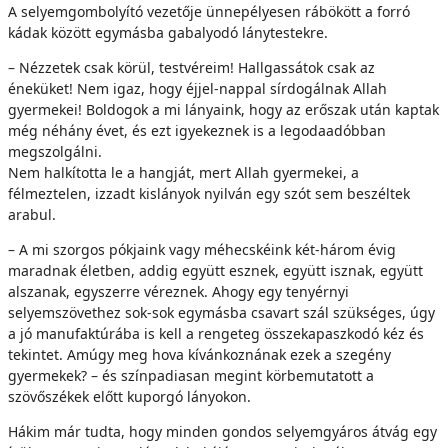
A selyemgombolyító vezetője ünnepélyesen rábökött a forró
kádak között egymásba gabalyodó lánytestekre.
– Nézzetek csak körül, testvéreim! Hallgassátok csak az
éneküket! Nem igaz, hogy éjjel-nappal sírdogálnak Allah
gyermekei! Boldogok a mi lányaink, hogy az erőszak után kaptak
még néhány évet, és ezt igyekeznek is a legodaadóbban
megszolgálni.
Nem halkította le a hangját, mert Allah gyermekei, a
félmeztelen, izzadt kislányok nyilván egy szót sem beszéltek
arabul.
– A mi szorgos pókjaink vagy méhecskéink két-három évig
maradnak életben, addig együtt esznek, együtt isznak, együtt
alszanak, egyszerre véreznek. Ahogy egy tenyérnyi
selyemszövethez sok-sok egymásba csavart szál szükséges, úgy
a jó manufaktúrába is kell a rengeteg összekapaszkodó kéz és
tekintet. Amúgy meg hova kívánkoznának ezek a szegény
gyermekek? – és színpadiasan megint körbemutatott a
szövőszékek előtt kuporgó lányokon.
Hákim már tudta, hogy minden gondos selyemgyáros átvág egy