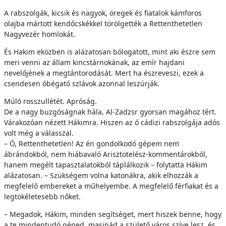
A rabszolgák, kicsik és nagyok, öregek és fiatalok kámforos
olajba mártott kendőcskékkel törölgették a Rettenthetetlen
Nagyvezér homlokát.
És Hakim eközben is alázatosan bólogatott, mint aki észre sem
meri venni az állam kincstárnokának, az emír hajdani
nevelőjének a megtántorodását. Mert ha észreveszi, ezek a
csendesen óbégató szlávok azonnal leszúrják.
Múló rosszullétét. Apróság.
De a nagy buzgóságnak hála, Al-Zadzsr gyorsan magához tért.
Várakozóan nézett Hákimra. Hiszen az ő cádizi rabszolgája adós
volt még a válasszal.
– Ó, Rettenthetetlen! Az én gondolkodó gépem nem
ábrándokból, nem hiábavaló Arisztotelész-kommentárokból,
hanem megélt tapasztalatokból táplálkozik – folytatta Hákim
alázatosan. – Szükségem volna katonákra, akik elhozzák a
megfelelő embereket a műhelyembe. A megfelelő férfiakat és a
legtökéletesebb nőket.
– Megadok, Hákim, minden segítséget, mert hiszek benne, hogy
a te mindentudó géped, masinád a születő város szíve lesz, és