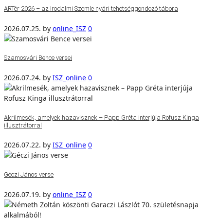
ARTér 2026 – az Irodalmi Szemle nyári tehetséggondozó tábora
2026.07.25.
by
online_ISZ
0
Szamosvári Bence versei
2026.07.24.
by
ISZ_online
0
Akrilmesék, amelyek hazavisznek – Papp Gréta interjúja Rofusz Kinga
illusztrátorral
2026.07.22.
by
ISZ_online
0
Géczi János verse
2026.07.19.
by
online_ISZ
0