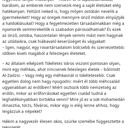
barátom, az emberek nem szervezik meg a saját életüket elég
hatékonyan. Feltűnt neked is, hogy milyen ostobán nevelik a
gyermekeiket? Hogy az öregek mennyire önző módon elnyújtják
a haldoklásukat? Hogy a fegyelmezetlen társadalmakban még a
nyomorék semmirekellők is szabadon párosodhatnak? És ezek
az önző, ostoba, haszontalan lények semmi mást nem hagynak
az utódaikra, csak hiábavaló keserűséget és vágyakat!
– Igen, nagyúr, egy rovartársadalom bölcsebb és szervezettebb:
időben kiveti magából a felesleges életeket.
– Az általam elképzelt Tökéletes Város viszont pontosan olyan,
mint egy méhkas, ahol nincsenek felesleges életek – bólintott
Al-Zadzsr. – Vagy még egy méhkasnál is tökéletesebb. Csak
egyetlen dolog nem hagy nyugodni: miért él több méhcsalád
ugyanabban az erdőben? Miért osztozik több nemzetség az
erdőn, mikor az erőforrásokat egyetlen család tudná a
leghatékonyabban birtokba venni? Mire jó ez a sok mohamedán
dinasztia, törzs, főváros, mikor egy is elég lenne ahhoz, hogy
leigázzuk a népeket?
Hákim a nagyvezér élesen okos, szürke szemébe függesztette a
tekintetét.