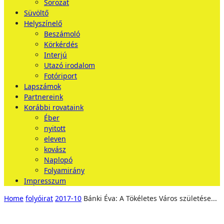
Sorozat
Süvöltő
Helyszínelő
Beszámoló
Körkérdés
Interjú
Utazó irodalom
Fotóriport
Lapszámok
Partnereink
Korábbi rovataink
Éber
nyitott
eleven
kovász
Naplopó
Folyamirány
Impresszum
Home
folyóirat
2017-10
Bánki Éva: A Tökéletes Város születése...