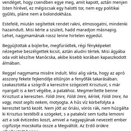
vendéget, hogy csendben egye meg, amit kapott, aztán menjen
Isten hírével, ez mégiscsak egy halotti tor, nem egy politikai
gyűlés, pláne nem a bolondokháza.
Estefelé, miután segítettek rendet rakni, elmosogatni, mindenki
hazaindult. Misi kérte a szüleit, hadd maradjon másnapig.
Lehet, nagymamának rossz lenne hirtelen egyedül.
Begyújtottak a bojlerbe, megfürödtek, régi fényképeket
nézegetve beszélgettek kicsit, aztán aludni tértek. Misi ágyába
oda volt készítve Manócska, akibe kisebb korában kapaszkodott
álmában.
Reggel nagymama misére indult. Misi alig várta, hogy az apró
asszony fekete fejkendője eltűnjön a fenyőfák takarásában.
Leakasztotta a szögről a keresztre szögezett Krisztust, s már
nyargalt is a kert végébe, a patakhoz. Megmerítette benne
Krisztust a kereszten.
Földi Imre, Földi Imre, kérlek, Földi Imre, ha
vagy, most segíts nekem
, motyogta. A hűs víz körbefolyta a
keresztet tartó kezét. Nem jött az óriási, vörös rák, nem húzgálta
ki Krisztus testéből a szögeket, s a patakvíz sem tudta lemosni
azt a sok évtizedes koszt, amivel a nagyapjának nevezett ember
cigifüstje mocskolta össze a Megváltót. Az Erdő örökre