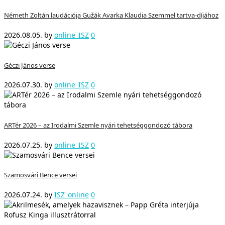
Németh Zoltán laudációja Gužák Avarka Klaudia Szemmel tartva-díjához
2026.08.05.
by
online_ISZ
0
Géczi János verse
2026.07.30.
by
online_ISZ
0
ARTér 2026 – az Irodalmi Szemle nyári tehetséggondozó tábora
2026.07.25.
by
online_ISZ
0
Szamosvári Bence versei
2026.07.24.
by
ISZ_online
0