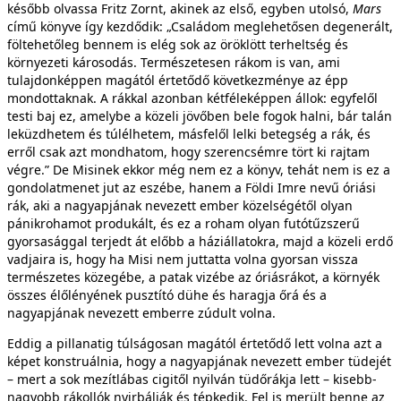
később olvassa Fritz Zornt, akinek az első, egyben utolsó,
Mars
című könyve így kezdődik: „Családom meglehetősen degenerált,
föltehetőleg bennem is elég sok az öröklött terheltség és
környezeti károsodás. Természetesen rákom is van, ami
tulajdonképpen magától értetődő következménye az épp
mondottaknak. A rákkal azonban kétféleképpen állok: egyfelől
testi baj ez, amelybe a közeli jövőben bele fogok halni, bár talán
leküzdhetem és túlélhetem, másfelől lelki betegség a rák, és
erről csak azt mondhatom, hogy szerencsémre tört ki rajtam
végre.” De Misinek ekkor még nem ez a könyv, tehát nem is ez a
gondolatmenet jut az eszébe, hanem a Földi Imre nevű óriási
rák, aki a nagyapjának nevezett ember közelségétől olyan
pánikrohamot produkált, és ez a roham olyan futótűzszerű
gyorsasággal terjedt át előbb a háziállatokra, majd a közeli erdő
vadjaira is, hogy ha Misi nem juttatta volna gyorsan vissza
természetes közegébe, a patak vizébe az óriásrákot, a környék
összes élőlényének pusztító dühe és haragja őrá és a
nagyapjának nevezett emberre zúdult volna.
Eddig a pillanatig túlságosan magától értetődő lett volna azt a
képet konstruálnia, hogy a nagyapjának nevezett ember tüdejét
– mert a sok mezítlábas cigitől nyilván tüdőrákja lett – kisebb-
nagyobb rákollók nyirbálják és tépkedik. Fel is merült benne az