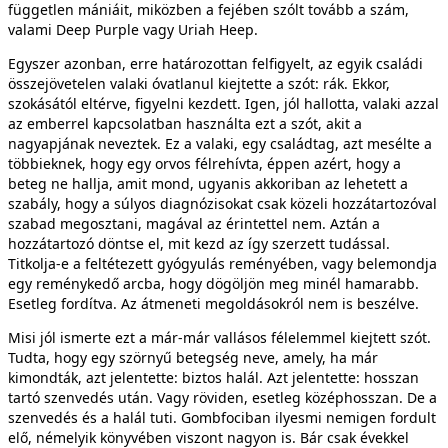
független mániáit, miközben a fejében szólt tovább a szám,
valami Deep Purple vagy Uriah Heep.
Egyszer azonban, erre határozottan felfigyelt, az egyik családi
összejövetelen valaki óvatlanul kiejtette a szót: rák. Ekkor,
szokásától eltérve, figyelni kezdett. Igen, jól hallotta, valaki azzal
az emberrel kapcsolatban használta ezt a szót, akit a
nagyapjának neveztek. Ez a valaki, egy családtag, azt mesélte a
többieknek, hogy egy orvos félrehívta, éppen azért, hogy a
beteg ne hallja, amit mond, ugyanis akkoriban az lehetett a
szabály, hogy a súlyos diagnózisokat csak közeli hozzátartozóval
szabad megosztani, magával az érintettel nem. Aztán a
hozzátartozó döntse el, mit kezd az így szerzett tudással.
Titkolja-e a feltétezett gyógyulás reményében, vagy belemondja
egy reménykedő arcba, hogy dögöljön meg minél hamarabb.
Esetleg fordítva. Az átmeneti megoldásokról nem is beszélve.
Misi jól ismerte ezt a már-már vallásos félelemmel kiejtett szót.
Tudta, hogy egy szörnyű betegség neve, amely, ha már
kimondták, azt jelentette: biztos halál. Azt jelentette: hosszan
tartó szenvedés után. Vagy röviden, esetleg középhosszan. De a
szenvedés és a halál tuti. Gombfociban ilyesmi nemigen fordult
elő, némelyik könyvében viszont nagyon is. Bár csak évekkel