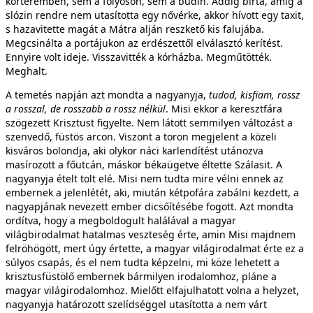
kórteremben, sem a folyosón, sem a budin. Addig bírta, amíg a
slózin rendre nem utasította egy nővérke, akkor hívott egy taxit,
s hazavitette magát a Mátra alján reszkető kis falujába.
Megcsinálta a portájukon az erdészettől elválasztó kerítést.
Ennyire volt ideje. Visszavitték a kórházba. Megműtötték.
Meghalt.
A temetés napján azt mondta a nagyanyja,
tudod, kisfiam, rossz
a rosszal, de rosszabb a rossz nélkül
. Misi ekkor a keresztfára
szögezett Krisztust figyelte. Nem látott semmilyen változást a
szenvedő, füstös arcon. Viszont a toron megjelent a közeli
kisváros bolondja, aki olykor náci karlendítést utánozva
masírozott a főutcán, máskor békaügetve éltette Szálasit. A
nagyanyja ételt tolt elé. Misi nem tudta mire vélni ennek az
embernek a jelenlétét, aki, miután kétpofára zabálni kezdett, a
nagyapjának nevezett ember dicsőítésébe fogott. Azt mondta
ordítva, hogy a megboldogult halálával a magyar
világbirodalmat hatalmas veszteség érte, amin Misi majdnem
felröhögött, mert úgy értette, a magyar világirodalmat érte ez a
súlyos csapás, és el nem tudta képzelni, mi köze lehetett a
krisztusfüstölő embernek bármilyen irodalomhoz, pláne a
magyar világirodalomhoz. Mielőtt elfajulhatott volna a helyzet,
nagyanyja határozott szelídséggel utasította a nem várt