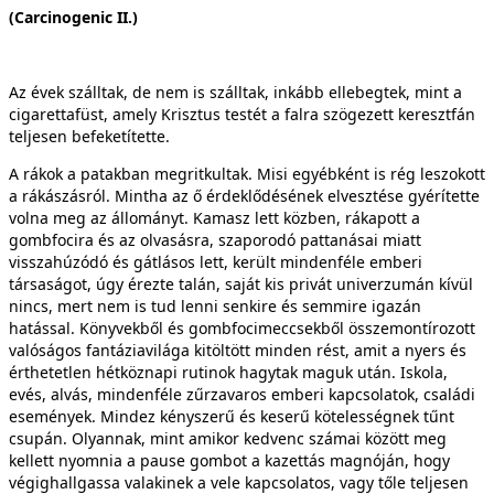
(Carcinogenic II.)
Az évek szálltak, de nem is szálltak, inkább ellebegtek, mint a
cigarettafüst, amely Krisztus testét a falra szögezett keresztfán
teljesen befeketítette.
A rákok a patakban megritkultak. Misi egyébként is rég leszokott
a rákászásról. Mintha az ő érdeklődésének elvesztése gyérítette
volna meg az állományt. Kamasz lett közben, rákapott a
gombfocira és az olvasásra, szaporodó pattanásai miatt
visszahúzódó és gátlásos lett, került mindenféle emberi
társaságot, úgy érezte talán, saját kis privát univerzumán kívül
nincs, mert nem is tud lenni senkire és semmire igazán
hatással. Könyvekből és gombfocimeccsekből összemontírozott
valóságos fantáziavilága kitöltött minden rést, amit a nyers és
érthetetlen hétköznapi rutinok hagytak maguk után. Iskola,
evés, alvás, mindenféle zűrzavaros emberi kapcsolatok, családi
események. Mindez kényszerű és keserű kötelességnek tűnt
csupán. Olyannak, mint amikor kedvenc számai között meg
kellett nyomnia a pause gombot a kazettás magnóján, hogy
végighallgassa valakinek a vele kapcsolatos, vagy tőle teljesen