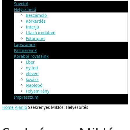
Süvöltő
Helyszínelő
Beszámoló
Körkérdés
Interjú
Utazó irodalom
Fotóriport
Lapszámok
Partnereink
Korábbi rovataink
Éber
nyitott
eleven
kovász
Naplopó
Folyamirány
Impresszum
Home
Ajánló
Szekrényes Miklós: Helyesbítés