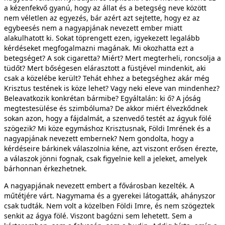
a kézenfekvő gyanú, hogy az állat és a betegség neve között
nem véletlen az egyezés, bár azért azt sejtette, hogy ez az
egybeesés nem a nagyapjának nevezett ember miatt
alakulhatott ki. Sokat töprengett ezen, igyekezett legalább
kérdéseket megfogalmazni magának. Mi okozhatta ezt a
betegséget? A sok cigaretta? Miért? Mert megterheli, roncsolja a
tüdőt? Mert bőségesen elárasztott a füstjével mindenkit, aki
csak a közelébe került? Tehát ehhez a betegséghez akár még
Krisztus testének is köze lehet? Vagy neki eleve van mindenhez?
Beleavatkozik konkrétan bármibe? Egyáltalán: ki ő? A jóság
megtestesülése és szimbóluma? De akkor miért élvezkődnek
sokan azon, hogy a fájdalmát, a szenvedő testét az ágyuk fölé
szögezik? Mi köze egymáshoz Krisztusnak, Földi Imrének és a
nagyapjának nevezett embernek? Nem gondolta, hogy a
kérdéseire bárkinek válaszolnia kéne, azt viszont erősen érezte,
a válaszok jönni fognak, csak figyelnie kell a jeleket, amelyek
bárhonnan érkezhetnek.
A nagyapjának nevezett embert a fővárosban kezelték. A
műtétjére várt. Nagymama és a gyerekei látogatták, ahányszor
csak tudták. Nem volt a közelben Földi Imre, és nem szögeztek
senkit az ágya fölé. Viszont bagózni sem lehetett. Sem a