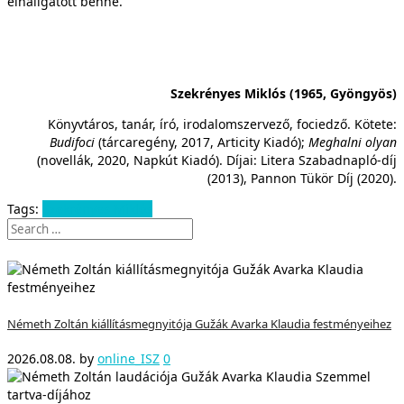
elhallgatott benne.
Szekrényes Miklós (1965, Gyöngyös)
Könyvtáros, tanár, író, irodalomszervező, fociedző. Kötete:
Budifoci
(tárcaregény, 2017, Articity Kiadó);
Meghalni olyan
(novellák, 2020, Napkút Kiadó). Díjai: Litera Szabadnapló-díj
(2013), Pannon Tükör Díj (2020).
Tags:
Szekrényes Miklós
Németh Zoltán kiállításmegnyitója Gužák Avarka Klaudia festményeihez
2026.08.08.
by
online_ISZ
0