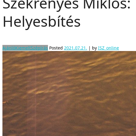
Szekrényes Miklós:
Helyesbítés
Ajánló
Kiemelt
Szépírás
Posted
2021.07.21.
|
by
ISZ_online