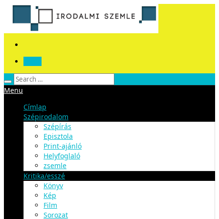
Login
Menu
Címlap
Szépirodalom
Szépírás
Episztola
Print-ajánló
Helyfoglaló
zsemle
Kritika/esszé
Könyv
Kép
Film
Sorozat