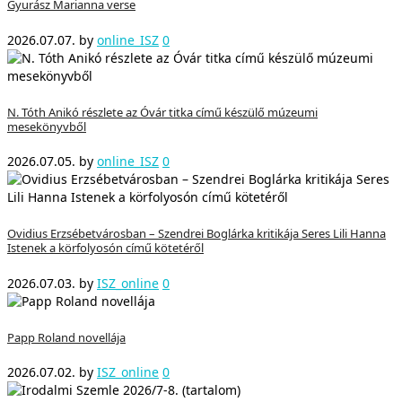
Gyurász Marianna verse
2026.07.07.
by
online_ISZ
0
N. Tóth Anikó részlete az Óvár titka című készülő múzeumi
mesekönyvből
2026.07.05.
by
online_ISZ
0
Ovidius Erzsébetvárosban – Szendrei Boglárka kritikája Seres Lili Hanna
Istenek a körfolyosón című kötetéről
2026.07.03.
by
ISZ_online
0
Papp Roland novellája
2026.07.02.
by
ISZ_online
0