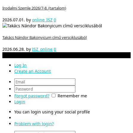
Irodalmi Szemle 2026/7-8. (tartalom)
2026.07.01.
by
online_ISZ
0
Takács Nándor Bakonyicum című versciklusából
2026.06.28.
by
ISZ_online
0
Irodalmi Szemle 2026-- Oldalunk tartalma szerzői jog alatt áll
Log In
Create an Account
Forgot password?
Remember me
Login
You can login using your social profile
Problem with login?