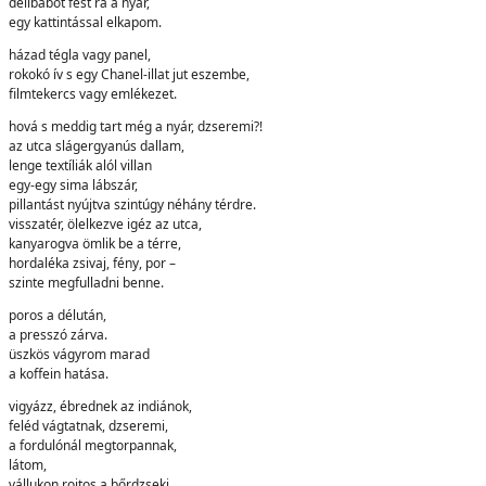
délibábot fest rá a nyár,
egy kattintással elkapom.
házad tégla vagy panel,
rokokó ív s egy Chanel-illat jut eszembe,
filmtekercs vagy emlékezet.
hová s meddig tart még a nyár, dzseremi?!
az utca slágergyanús dallam,
lenge textíliák alól villan
egy-egy sima lábszár,
pillantást nyújtva szintúgy néhány térdre.
visszatér, ölelkezve igéz az utca,
kanyarogva ömlik be a térre,
hordaléka zsivaj, fény, por –
szinte megfulladni benne.
poros a délután,
a presszó zárva.
üszkös vágyrom marad
a koffein hatása.
vigyázz, ébrednek az indiánok,
feléd vágtatnak, dzseremi,
a fordulónál megtorpannak,
látom,
vállukon rojtos a bőrdzseki.