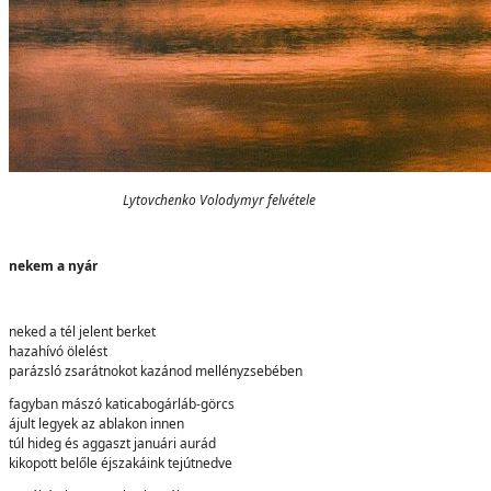
Lytovchenko Volodymyr felvétele
nekem a nyár
neked a tél jelent berket
hazahívó ölelést
parázsló zsarátnokot kazánod mellényzsebében
fagyban mászó katicabogárláb-görcs
ájult legyek az ablakon innen
túl hideg és aggaszt januári aurád
kikopott belőle éjszakáink tejútnedve