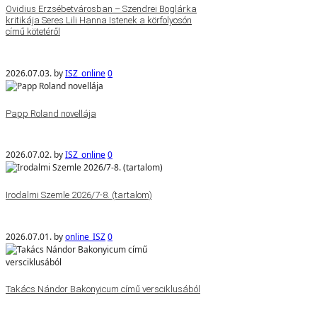
Ovidius Erzsébetvárosban – Szendrei Boglárka
kritikája Seres Lili Hanna Istenek a körfolyosón
című kötetéről
2026.07.03.
by
ISZ_online
0
Papp Roland novellája
2026.07.02.
by
ISZ_online
0
Irodalmi Szemle 2026/7-8. (tartalom)
2026.07.01.
by
online_ISZ
0
Takács Nándor Bakonyicum című versciklusából