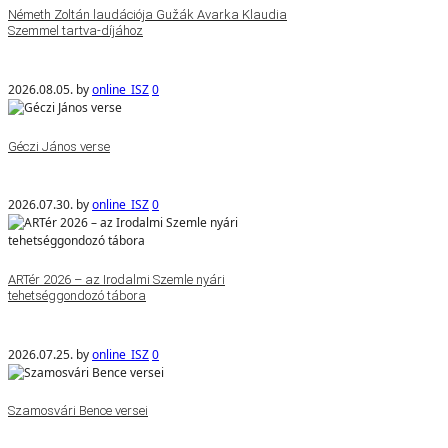
Németh Zoltán laudációja Gužák Avarka Klaudia
Szemmel tartva-díjához
2026.08.05.
by
online_ISZ
0
Géczi János verse
2026.07.30.
by
online_ISZ
0
ARTér 2026 – az Irodalmi Szemle nyári
tehetséggondozó tábora
2026.07.25.
by
online_ISZ
0
Szamosvári Bence versei