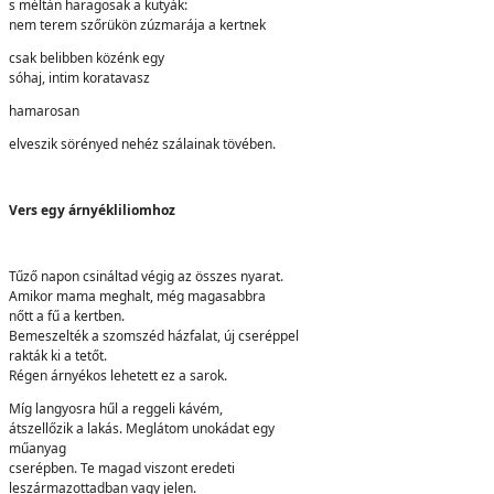
s méltán haragosak a kutyák:
nem terem szőrükön zúzmarája a kertnek
csak belibben közénk egy
sóhaj, intim koratavasz
hamarosan
elveszik sörényed nehéz szálainak tövében.
Vers egy árnyékliliomhoz
Tűző napon csináltad végig az összes nyarat.
Amikor mama meghalt, még magasabbra
nőtt a fű a kertben.
Bemeszelték a szomszéd házfalat, új cseréppel
rakták ki a tetőt.
Régen árnyékos lehetett ez a sarok.
Míg langyosra hűl a reggeli kávém,
átszellőzik a lakás. Meglátom unokádat egy
műanyag
cserépben. Te magad viszont eredeti
leszármazottadban vagy jelen.