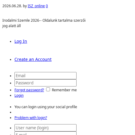
2026.06.28.
by
ISZ_online
0
Irodalmi Szemle 2026-- Oldalunk tartalma szerzői
jog alatt áll
Log In
Create an Account
Forgot password?
Remember me
Login
You can login using your social profile
Problem with login?