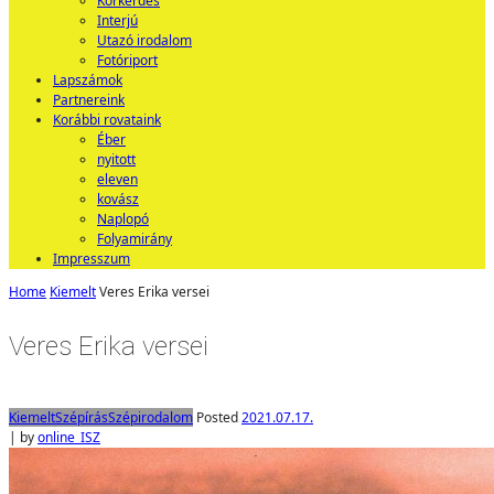
Körkérdés
Interjú
Utazó irodalom
Fotóriport
Lapszámok
Partnereink
Korábbi rovataink
Éber
nyitott
eleven
kovász
Naplopó
Folyamirány
Impresszum
Home
Kiemelt
Veres Erika versei
Veres Erika versei
Kiemelt
Szépírás
Szépirodalom
Posted
2021.07.17.
|
by
online_ISZ