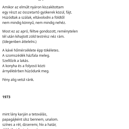
Amikor az elmúlt nyáron kiszakítottam
egy részt az összetartó gyökerek közül, fájt.
Húzódtak a szálak, eltávolodni a földtől
nem mindig könnyű, nem mindig nehéz.
Most ez az apró, féltve gondozott, reménytelen
tél után kihajtott zöld testrész néz rám.
(Idegenben áttelelni.)
A kávé hőmérséklete épp tökéletes.
A szomszédék házfala meleg.
Szellőzik a lakás.
A konyha és a folyosó közti
árnyéktérben húzódunk meg.
Fény alig vetül ránk.
1973
mint lány karján a tetoválás,
papagájként ülsz bennem, unalom.
színes a rét, dzseremi, hív a határ,