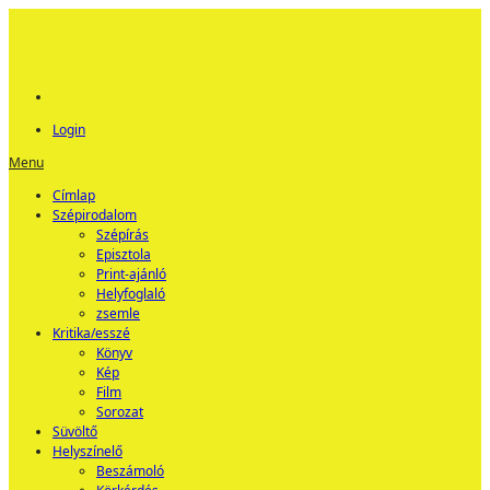
Login
Menu
Címlap
Szépirodalom
Szépírás
Episztola
Print-ajánló
Helyfoglaló
zsemle
Kritika/esszé
Könyv
Kép
Film
Sorozat
Süvöltő
Helyszínelő
Beszámoló