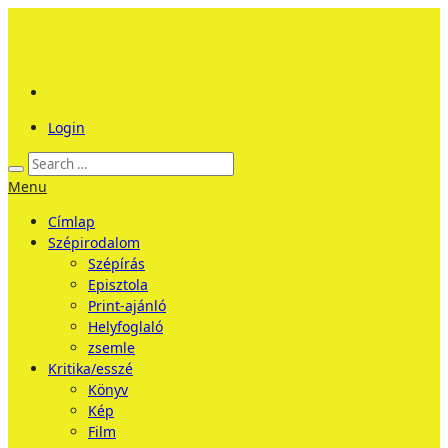
Login
Menu
Címlap
Szépirodalom
Szépírás
Episztola
Print-ajánló
Helyfoglaló
zsemle
Kritika/esszé
Könyv
Kép
Film