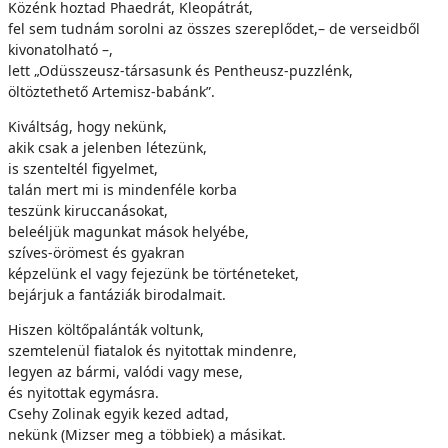
Közénk hoztad Phaedrát, Kleopátrát,
fel sem tudnám sorolni az összes szereplődet,– de verseidből
kivonatolható –,
lett „Odüsszeusz-társasunk és Pentheusz-puzzlénk,
öltöztethető Artemisz-babánk”.
Kiváltság, hogy nekünk,
akik csak a jelenben létezünk,
is szenteltél figyelmet,
talán mert mi is mindenféle korba
teszünk kiruccanásokat,
beleéljük magunkat mások helyébe,
szíves-örömest és gyakran
képzelünk el vagy fejezünk be történeteket,
bejárjuk a fantáziák birodalmait.
Hiszen költőpalánták voltunk,
szemtelenül fiatalok és nyitottak mindenre,
legyen az bármi, valódi vagy mese,
és nyitottak egymásra.
Csehy Zolinak egyik kezed adtad,
nekünk (Mizser meg a többiek) a másikat.