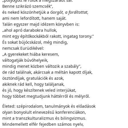
„potyogott le róluk a megszáradt sár.
Benne szikrázó szemcsék”,
és neked köszönhetjük a
Gorgót, a fordítottat,
ami nem lefordított, hanem saját.
Talán egyszer majd idézem könyvben is:
„ahol apró darabokra hullok,
mint egy építőkockákból rakott, ingatag torony.”
És sokat bújócskázol, még mindig,
nemcsak Eurüdikével:
„A gyerekeket hiába keresem,
váltogatják búvóhelyeik,
mindig menet közben változik a szabály”,
de rád találnak, akárcsak a méltán kapott díjak,
ösztöndíjak, gratulációk és azok,
akiknek rád kell, hogy találjanak,
és jó, hogy készítenek veled interjúkat,
hogy többet megtudjunk háttérről és mélyről.
Életed: szépirodalom, tanulmányok és előadások
olyan bonyolult elnevezésű konferenciákon,
mint a transzkulturalizmus és bilingvizmus.
Mindemellett elfér fejedben számos nyelv,