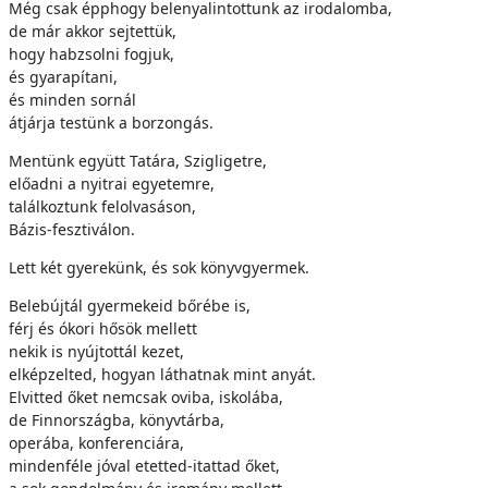
Még csak épphogy belenyalintottunk az irodalomba,
de már akkor sejtettük,
hogy habzsolni fogjuk,
és gyarapítani,
és minden sornál
átjárja testünk a borzongás.
Mentünk együtt Tatára, Szigligetre,
előadni a nyitrai egyetemre,
találkoztunk felolvasáson,
Bázis-fesztiválon.
Lett két gyerekünk, és sok könyvgyermek.
Belebújtál gyermekeid bőrébe is,
férj és ókori hősök mellett
nekik is nyújtottál kezet,
elképzelted, hogyan láthatnak mint anyát.
Elvitted őket nemcsak oviba, iskolába,
de Finnországba, könyvtárba,
operába, konferenciára,
mindenféle jóval etetted-itattad őket,