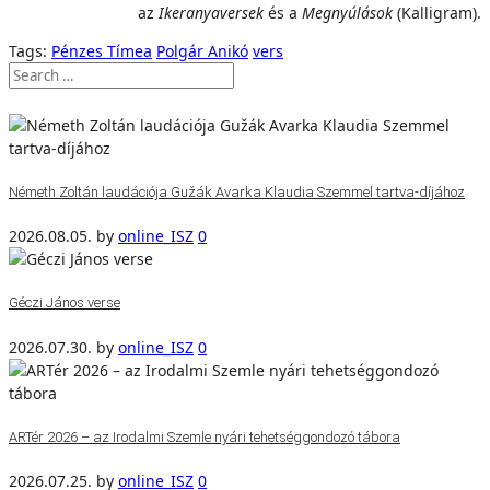
az
Ikeranyaversek
és a
Megnyúlások
(Kalligram).
Tags:
Pénzes Tímea
Polgár Anikó
vers
Németh Zoltán laudációja Gužák Avarka Klaudia Szemmel tartva-díjához
2026.08.05.
by
online_ISZ
0
Géczi János verse
2026.07.30.
by
online_ISZ
0
ARTér 2026 – az Irodalmi Szemle nyári tehetséggondozó tábora
2026.07.25.
by
online_ISZ
0