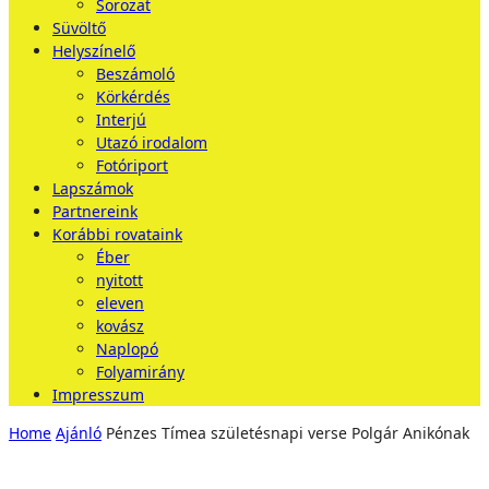
Sorozat
Süvöltő
Helyszínelő
Beszámoló
Körkérdés
Interjú
Utazó irodalom
Fotóriport
Lapszámok
Partnereink
Korábbi rovataink
Éber
nyitott
eleven
kovász
Naplopó
Folyamirány
Impresszum
Home
Ajánló
Pénzes Tímea születésnapi verse Polgár Anikónak