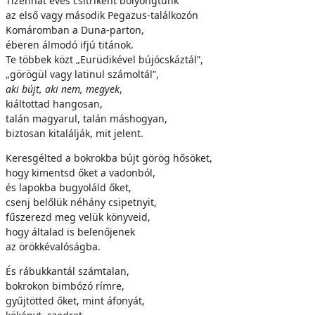
Tizenhat éves csitriként bolyongtunk
az első vagy második Pegazus-találkozón
Komáromban a Duna-parton,
éberen álmodó ifjú titánok.
Te többek közt „Eurüdikével bújócskáztál”,
„görögül vagy latinul számoltál”,
aki bújt, aki nem, megyek
,
kiáltottad hangosan,
talán magyarul, talán máshogyan,
biztosan kitalálják, mit jelent.
Keresgélted a bokrokba bújt görög hősöket,
hogy kimentsd őket a vadonból,
és lapokba bugyoláld őket,
csenj belőlük néhány csipetnyit,
fűszerezd meg velük könyveid,
hogy általad is belenőjenek
az örökkévalóságba.
És rábukkantál számtalan,
bokrokon bimbózó rímre,
gyűjtötted őket, mint áfonyát,