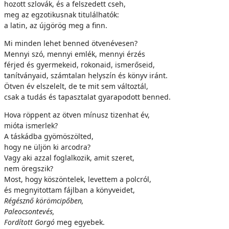
hozott szlovák, és a felszedett cseh,
meg az egzotikusnak titulálhatók:
a latin, az újgörög meg a finn.
Mi minden lehet benned ötvenévesen?
Mennyi szó, mennyi emlék, mennyi érzés
férjed és gyermekeid, rokonaid, ismerőseid,
tanítványaid, számtalan helyszín és könyv iránt.
Ötven év elszelelt, de te mit sem változtál,
csak a tudás és tapasztalat gyarapodott benned.
Hova röppent az ötven mínusz tizenhat év,
mióta ismerlek?
A táskádba gyömöszölted,
hogy ne üljön ki arcodra?
Vagy aki azzal foglalkozik, amit szeret,
nem öregszik?
Most, hogy köszöntelek, levettem a polcról,
és megnyitottam fájlban a könyveidet,
Régésznő körömcipőben,
Paleocsontevés,
Fordított Gorgó
meg egyebek.