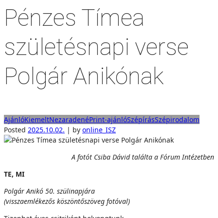
Pénzes Tímea
születésnapi verse
Polgár Anikónak
Ajánló
Kiemelt
Nezaradené
Print-ajánló
Szépírás
Szépirodalom
Posted
2025.10.02.
|
by
online_ISZ
A fotót Csiba Dávid találta a Fórum Intézetben
TE, MI
Polgár Anikó 50. szülinapjára
(visszaemlékezős köszöntőszöveg fotóval)