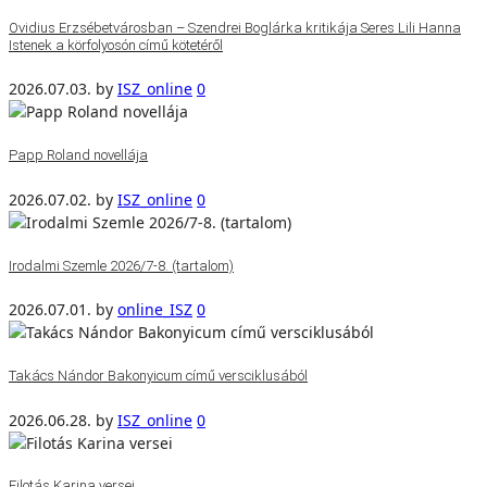
Ovidius Erzsébetvárosban – Szendrei Boglárka kritikája Seres Lili Hanna
Istenek a körfolyosón című kötetéről
2026.07.03.
by
ISZ_online
0
Papp Roland novellája
2026.07.02.
by
ISZ_online
0
Irodalmi Szemle 2026/7-8. (tartalom)
2026.07.01.
by
online_ISZ
0
Takács Nándor Bakonyicum című versciklusából
2026.06.28.
by
ISZ_online
0
Filotás Karina versei