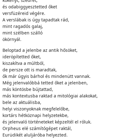
kökényt, szedret,
és odabiggyesztetted őket
versfüzéreid végére.
A verslábak is úgy tapadtak rád,
mint ragadós galaj,
mint szélben szálló
ökörnyál.
Beloptad a jelenbe az antik hősöket,
ideröpítetted őket,
kiszakítva a múltból,
de persze ott is maradtak,
ők már úgyis bárhol és mindenütt vannak.
Még jelenvalóbbá tetted őket a jelenben,
más köntösbe bújtattad,
más kontextusba raktad a mitológiai alakokat,
bele az aktuálisba,
helyi viszonyoknak megfelelőbe,
kortárs hétköznapi helyzetekbe,
és jelenvaló történeteket képzeltél el róluk.
Orpheus elé számítógépet raktál,
Eurüdikét aluljáróba helyezted.