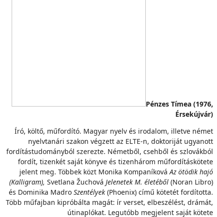
Pénzes Tímea (1976,
Érsekújvár)
Író, költő, műfordító. Magyar nyelv és irodalom, illetve német
nyelvtanári szakon végzett az ELTE-n, doktoriját ugyanott
fordítástudományból szerezte. Németből, csehből és szlovákból
fordít, tizenkét saját könyve és tizenhárom műfordításkötete
jelent meg. Többek közt Monika Kompaníková
Az ötödik hajó
(Kalligram),
Svetlana Žuchová
Jelenetek M. életéből
(Noran Libro)
és
Dominika Madro
Szentélyek
(Phoenix) című kötetét fordította.
Több műfajban kipróbálta magát: ír verset, elbeszélést, drámát,
útinaplókat. Legutóbb megjelent saját kötete