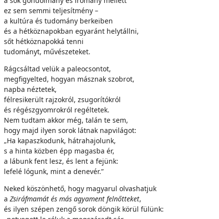
a sok gondolmány és iromány mellett
ez sem semmi teljesítmény –
a kultúra és tudomány berkeiben
és a hétköznapokban egyaránt helytállni,
sőt hétköznapokká tenni
tudományt, művészeteket.
Rágcsáltad velük a paleocsontot,
megfigyelted, hogyan másznak szobrot,
napba néztetek,
félresikerült rajzokról, zsugorítókról
és régészgyomrokról regéltetek.
Nem tudtam akkor még, talán te sem,
hogy majd ilyen sorok látnak napvilágot:
„Ha kapaszkodunk, hátrahajolunk,
s a hinta közben épp magasba ér,
a lábunk fent lesz, és lent a fejünk:
lefelé lógunk, mint a denevér.”
Neked köszönhető, hogy magyarul olvashatjuk
a
Zsiráfmamát és más agyament felnőtteket
,
és ilyen szépen zengő sorok döngik körül fülünk: