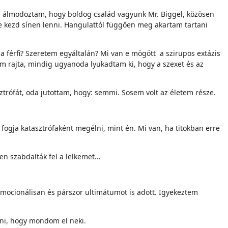
ról álmodoztam, hogy boldog család vagyunk Mr. Biggel, közösen
re kezd sínen lenni. Hangulattól függően meg akartam tartani
a férfi? Szeretem egyáltalán? Mi van e mögött a szirupos extázis
am rajta, mindig ugyanoda lyukadtam ki, hogy a szexet és az
rófát, oda jutottam, hogy: semmi. Sosem volt az életem része.
 fogja katasztrófaként megélni, mint én. Mi van, ha titokban erre
nen szabdalták fel a lelkemet…
emocionálisan és párszor ultimátumot is adott. Igyekeztem
lni, hogy mondom el neki.