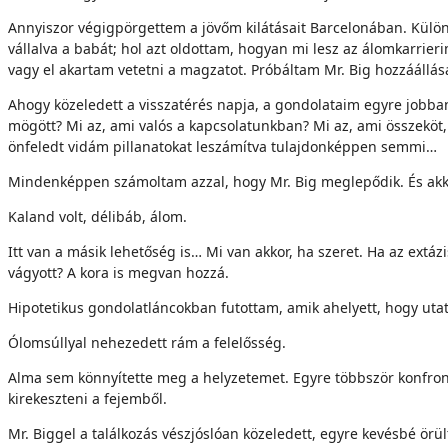
Annyiszor végigpörgettem a jövőm kilátásait Barcelonában. Külön
vállalva a babát; hol azt oldottam, hogyan mi lesz az álomkarrie
vagy el akartam vetetni a magzatot. Próbáltam Mr. Big hozzáállás
Ahogy közeledett a visszatérés napja, a gondolataim egyre jobban
mögött? Mi az, ami valós a kapcsolatunkban? Mi az, ami összeköt
önfeledt vidám pillanatokat leszámítva tulajdonképpen semmi…
Mindenképpen számoltam azzal, hogy Mr. Big meglepődik. És akko
Kaland volt, délibáb, álom.
Itt van a másik lehetőség is… Mi van akkor, ha szeret. Ha az extáz
vágyott? A kora is megvan hozzá.
Hipotetikus gondolatláncokban futottam, amik ahelyett, hogy utat 
Ólomsúllyal nehezedett rám a felelősség.
Alma sem könnyítette meg a helyzetemet. Egyre többször konfrontá
kirekeszteni a fejemből.
Mr. Biggel a találkozás vészjóslóan közeledett, egyre kevésbé ö