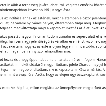
tot inkább a terhesség javára lehet írni. Végletes emóciók között
A mindennapokban kevesebb idő jut agyalásra.
us az indítása annak az estének, mikor életemben először jelente
hangulat, ne valami nyilvános helyen, étteremben tudja meg. Meghí
e teljesen megváltoztatja majd a kapcsolatunkat és az életünket. Az 
kos pasztát nagyon finoman tudom csinálni és seperc alatt el is k
őleg, ha ilyen nagy jelentőségű és váratlan eseményt közölnek, n
azt akartam, hogy ez az este is olyan legyen, mint a többi, spontá
gozhat, magamban annyiszor elmondtam már.
zet hozza és ahogy éppen abban a pillanatban érezni fogom. Három
élarákokat, mindkét oldaláról megpirítottam, jóféle Chardonnay-je
 tejszínnel megbolondítottam, s ki is kapcsoltam. Kész a mártás. A t
gem, mint a svájci óra. Azóta, hogy az elején úgy összekaptunk, so
sett Mr. Big álla, mikor meglátta az ünnepélyesen megterített asz