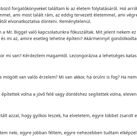
böző forgatókönyveket találtam ki az életem folytatásáról. Hol ar
rimmel, ami most talált rám, az eddig tervezett életemmel, ami vég
ától elvonatkoztatva dönteni. Reménytelenül.
 a Mr. Biggel való kapcsolatunkra fókuszáltak. Mit jelent nekem ez 
, és mi az, amire esetleg lehetne építeni? Akármennyit gondolkodt
r mi van? Kérdeztem magamtól. Lezongorázva a lehetséges kataszt
is mögött van valós érzelem? Mi van akkor, ha örülni is fog? Ha nem
építettek volna a jövő felé vagy döntéshez segítettek volna, eleve
lt azzal, hogy gyilkos leszek, ha elvetetem, egyre többet zsarolt 
rültem neki, egyre jobban féltem, egyre nehezebben tudtam elképze