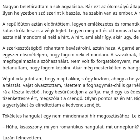
Nagyon belefáradtam a sok agyalásba. Bár ezt az ólomsúlyú állapo
Ilyen helyzetben szó szerint kibaszás, ha szabin van az ember. 
A repülőúton aztán eldöntöttem, legyen emlékezetes és romantik
katasztrófa lesz is a végkifejlet. Legyen meghitt és otthonos a 
asztalnál mondom el neki a hírt. A hírt, ami akár így, akár úgy, d
A szerkesztőségből rohantam bevásárolni, aztán haza. A garnélará
egyszer elismételjem, hogy fogom neki elmondani. A szavaknak, f
megfogalmazás a szóhasználat. Nem volt fix forgatókönyvem, mert 
betanultam, hogy fogom közölni. Akár még mesterkélten is han
Végül oda jutottam, hogy majd akkor, s úgy közlöm, ahogy a hely
a tésztát. Vajat olvasztottam, rátettem a foghagymás-chilis garn
rá a tészta levéből, hogy besűrűsödjön a zaftja, majd egy kis édes
tizenkettesre ért, megszólalt a csengő. Olyan pontos az én Mr. Bi
a gyertyákat és elindítottam a kedvenc zenéjét.
Tökéletes hangulat egy nem mindennapi hír megosztásához. Le is e
– Húha, kisasszony, milyen romantikus hangulat, mit ünneplünk?
Lazán felnevettem.