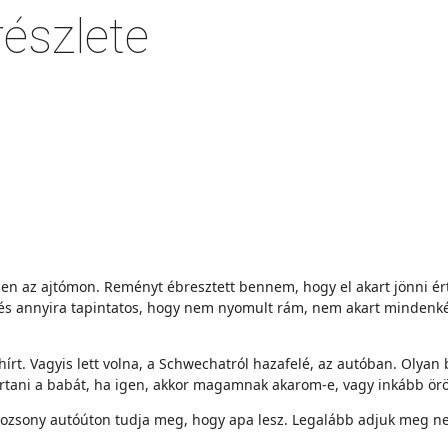
észlete
en az ajtómon. Reményt ébresztett bennem, hogy el akart jönni érte
, és annyira tapintatos, hogy nem nyomult rám, nem akart mindenk
hírt. Vagyis lett volna, a Schwechatról hazafelé, az autóban. Olyan 
tani a babát, ha igen, akkor magamnak akarom-e, vagy inkább ö
Pozsony autóúton tudja meg, hogy apa lesz. Legalább adjuk meg nek