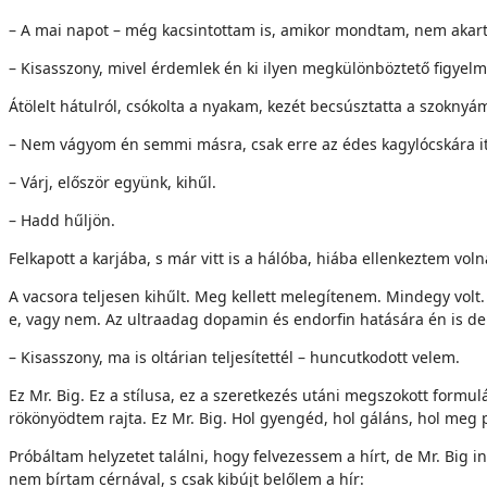
– A mai napot – még kacsintottam is, amikor mondtam, nem akarta
– Kisasszony, mivel érdemlek én ki ilyen megkülönböztető figyelm
Átölelt hátulról, csókolta a nyakam, kezét becsúsztatta a szoknyám
– Nem vágyom én semmi másra, csak erre az édes kagylócskára itt
– Várj, először együnk, kihűl.
– Hadd hűljön.
Felkapott a karjába, s már vitt is a hálóba, hiába ellenkeztem volna
A vacsora teljesen kihűlt. Meg kellett melegítenem. Mindegy volt
e, vagy nem. Az ultraadag dopamin és endorfin hatására én is de
– Kisasszony, ma is oltárian teljesítettél – huncutkodott velem.
Ez Mr. Big. Ez a stílusa, ez a szeretkezés utáni megszokott formu
rökönyödtem rajta. Ez Mr. Big. Hol gyengéd, hol gáláns, hol meg p
Próbáltam helyzetet találni, hogy felvezessem a hírt, de Mr. Big
nem bírtam cérnával, s csak kibújt belőlem a hír: