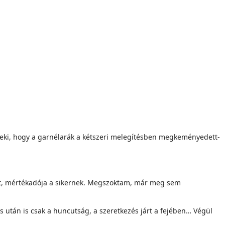
t neki, hogy a garnélarák a kétszeri melegítésben megkeményedett-
jesít, mértékadója a sikernek. Megszoktam, már meg sem
 után is csak a huncutság, a szeretkezés járt a fejében… Végül