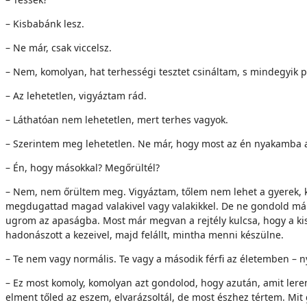
– Kisbabánk lesz.
– Ne már, csak viccelsz.
– Nem, komolyan, hat terhességi tesztet csináltam, s mindegyik po
– Az lehetetlen, vigyáztam rád.
– Láthatóan nem lehetetlen, mert terhes vagyok.
– Szerintem meg lehetetlen. Ne már, hogy most az én nyakamba akar
– Én, hogy másokkal? Megőrültél?
– Nem, nem őrültem meg. Vigyáztam, tőlem nem lehet a gyerek, ki
megdugattad magad valakivel vagy valakikkel. De ne gondold már, 
ugrom az apaságba. Most már megvan a rejtély kulcsa, hogy a kis
hadonászott a kezeivel, majd felállt, mintha menni készülne.
– Te nem vagy normális. Te vagy a második férfi az életemben –
– Ez most komoly, komolyan azt gondolod, hogy azután, amit leren
elment tőled az eszem, elvarázsoltál, de most észhez tértem. Mi