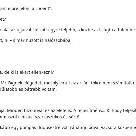
m előre lelőni a „poént”.
et?
 alá, az újjaival kúszott egyre feljebb, s közbe azt súgta a fülembe:
, ni – s már húzott is hálószobába.
, de ki is akart ellenkezni?
. Mr. Bignek elégedett mosoly virult az arcán, tökre nem számítot
rűlátóbb és bátrabb voltam.
lája. Minden bizonnyal ez az élete is. A teljesítmény… Ki hogy tel
imaszul cinikus, szarkasztikus és sértő.
 inkább egy pompás dugósestre volt ráhangolódva. Vacsora közben és