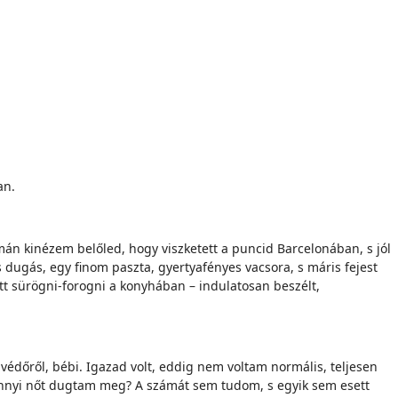
an.
án kinézem belőled, hogy viszketett a puncid Barcelonában, s jól
dugás, egy finom paszta, gyertyafényes vacsora, s máris fejest
tt sürögni-forogni a konyhában – indulatosan beszélt,
védőről, bébi. Igazad volt, eddig nem voltam normális, teljesen
mennyi nőt dugtam meg? A számát sem tudom, s egyik sem esett