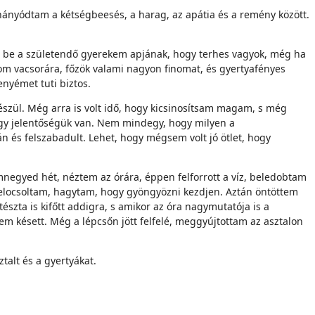
 hányódtam a kétségbeesés, a harag, az apátia és a remény között.
m be a születendő gyerekem apjának, hogy terhes vagyok, még ha
vom vacsorára, főzök valami nagyon finomat, és gyertyafényes
enyémet tuti biztos.
észül. Még arra is volt idő, hogy kicsinosítsam magam, s még
agy jelentőségük van. Nem mindegy, hogy milyen a
n és felszabadult. Lehet, hogy mégsem volt jó ötlet, hogy
negyed hét, néztem az órára, éppen felforrott a víz, beledobtam
l lelocsoltam, hagytam, hogy gyöngyözni kezdjen. Aztán öntöttem
észta is kifőtt addigra, s amikor az óra nagymutatója is a
sem késett. Még a lépcsőn jött felfelé, meggyújtottam az asztalon
talt és a gyertyákat.