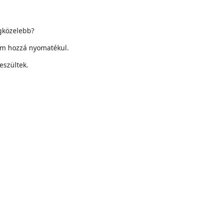
egközelebb?
em hozzá nyomatékul.
eszültek.