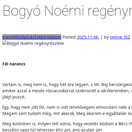
Bogyó Noémi regényr
Kiemelt
Szépírás
Szépirodalom
Posted
2025.11.06.
|
by
online_ISZ
Fél narancs
Vártam is, meg nem is, hogy hét óra legyen, s Mr. Big becsöngess
amikor azzal a mesés rózsacsokorral szobrozott a váróteremben
jóéjt-puszit.
Így, hogy nem jött fel, nem is volt lehetőségem elmondani neki a 
Magam sem tudom még, mit akarok. Meg akarom-e egyáltalán tar
Meg különben is, milyen lett volna, hogy vezetés közben a Bécs–
beszélni vagy túl lehessen élni azt, ami azután jön.