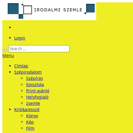
Login
Menu
Címlap
Szépirodalom
Szépírás
Episztola
Print-ajánló
Helyfoglaló
zsemle
Kritika/esszé
Könyv
Kép
Film