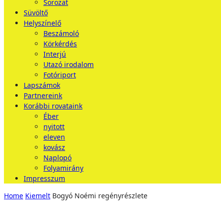
Sorozat
Süvöltő
Helyszínelő
Beszámoló
Körkérdés
Interjú
Utazó irodalom
Fotóriport
Lapszámok
Partnereink
Korábbi rovataink
Éber
nyitott
eleven
kovász
Naplopó
Folyamirány
Impresszum
Home
Kiemelt
Bogyó Noémi regényrészlete