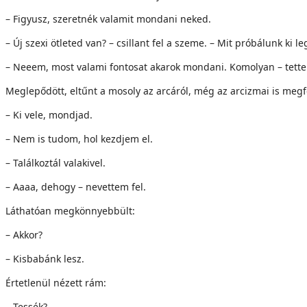
– Figyusz, szeretnék valamit mondani neked.
– Új szexi ötleted van? – csillant fel a szeme. – Mit próbálunk ki l
– Neeem, most valami fontosat akarok mondani. Komolyan – tett
Meglepődött, eltűnt a mosoly az arcáról, még az arcizmai is megf
– Ki vele, mondjad.
– Nem is tudom, hol kezdjem el.
– Találkoztál valakivel.
– Aaaa, dehogy – nevettem fel.
Láthatóan megkönnyebbült:
– Akkor?
– Kisbabánk lesz.
Értetlenül nézett rám:
– Tessék?