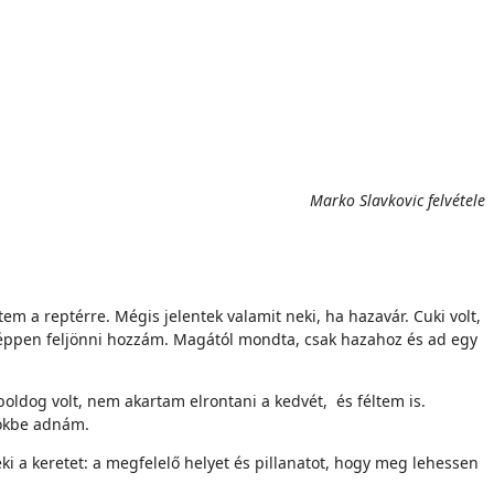
Marko Slavkovic felvétele
m a reptérre. Mégis jelentek valamit neki, ha hazavár. Cuki volt,
éppen feljönni hozzám. Magától mondta, csak hazahoz és ad egy
boldog volt, nem akartam elrontani a kedvét, és féltem is.
rökbe adnám.
i a keretet: a megfelelő helyet és pillanatot, hogy meg lehessen