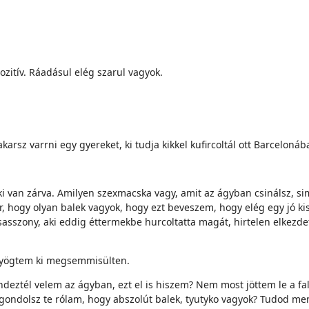
zitív. Ráadásul elég szarul vagyok.
sz varrni egy gyereket, ki tudja kikkel kufircoltál ott Barcelonáb
 van zárva. Amilyen szexmacska vagy, amit az ágyban csinálsz, sim
hogy olyan balek vagyok, hogy ezt beveszem, hogy elég egy jó kis 
asszony, aki eddig éttermekbe hurcoltatta magát, hirtelen elkezde
 nyögtem ki megsemmisülten.
deztél velem az ágyban, ezt el is hiszem? Nem most jöttem le a fal
t gondolsz te rólam, hogy abszolút balek, tyutyko vagyok? Tudod 