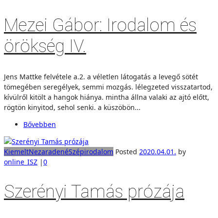
Mezei Gábor: Irodalom és
örökség IV.
Jens Mattke felvétele a.2. a véletlen látogatás a levegő sötét
tömegében seregélyek, semmi mozgás. lélegzeted visszatartod,
kívülről kitölt a hangok hiánya. mintha állna valaki az ajtó előtt,
rögtön kinyitod, sehol senki. a küszöbön...
Bővebben
Kiemelt
Nezaradené
Szépirodalom
Posted
2020.04.01.
by
online_ISZ
|
0
Szerényi Tamás prózája