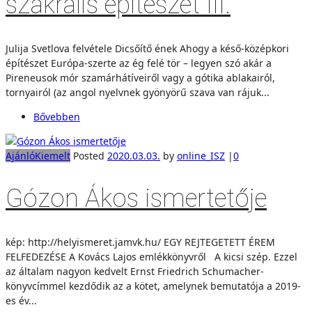
szakrális építészet III.
Julija Svetlova felvétele Dicsőítő ének Ahogy a késő-középkori
építészet Európa-szerte az ég felé tör – legyen szó akár a
Pireneusok mór szamárhátíveiről vagy a gótika ablakairól,
tornyairól (az angol nyelvnek gyönyörű szava van rájuk...
Bővebben
Ajánló
Kiemelt
Posted
2020.03.03.
by
online_ISZ
|
0
Gózon Ákos ismertetője
kép: http://helyismeret.jamvk.hu/ EGY REJTEGETETT ÉREM
FELFEDEZÉSE A Kovács Lajos emlékkönyvről A kicsi szép. Ezzel
az általam nagyon kedvelt Ernst Friedrich Schumacher-
könyvcímmel kezdődik az a kötet, amelynek bemutatója a 2019-
es év...