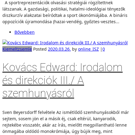
A sportreprezentációk olvasási stratégiái rögzítettnek
látszanak. A gazdasági, politikai, hatalmi-ideológiai tényezők
diszkurzív alakzatai beíródtak a sport ökonómiájába. A bináris
oppozíciók újramondása (hazai-vendég, győztes-vesztes...
Bővebben
Kiemelt
zsemle
Posted
2020.03.26.
by
online_ISZ
|
0
Kovács Edward: Irodalom
és direkciók III./ A
szemhunyásról
Sven Beyersdorff felvétele Az ismétlődő szemhunyásokból már
sejtem, sosem jön el a másik éj, csak eltérül, kanyarodik,
rejtekébe visszatér, akár az írás, mielőtt megpillantható lenne
önmagába oldódó monokrómiája, úgy bújik meg, mint