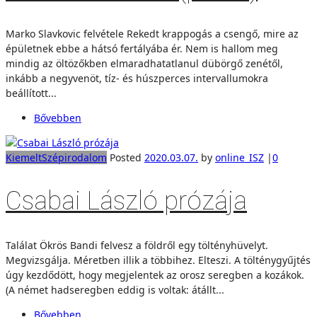
Marko Slavkovic felvétele Rekedt krappogás a csengő, mire az
épületnek ebbe a hátsó fertályába ér. Nem is hallom meg
mindig az öltözőkben elmaradhatatlanul dübörgő zenétől,
inkább a negyvenöt, tíz- és húszperces intervallumokra
beállított...
Bővebben
Kiemelt
Szépirodalom
Posted
2020.03.07.
by
online_ISZ
|
0
Csabai László prózája
Találat Ökrös Bandi felvesz a földről egy töltényhüvelyt.
Megvizsgálja. Méretben illik a többihez. Elteszi. A tölténygyűjtés
úgy kezdődött, hogy megjelentek az orosz seregben a kozákok.
(A német hadseregben eddig is voltak: átállt...
Bővebben