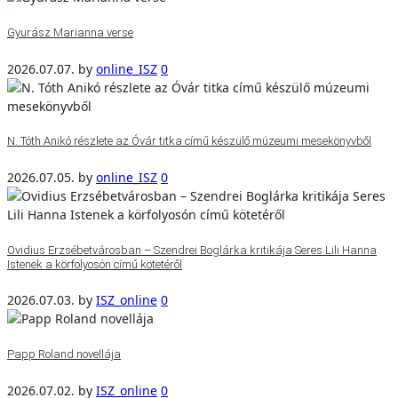
Gyurász Marianna verse
2026.07.07.
by
online_ISZ
0
N. Tóth Anikó részlete az Óvár titka című készülő múzeumi mesekönyvből
2026.07.05.
by
online_ISZ
0
Ovidius Erzsébetvárosban – Szendrei Boglárka kritikája Seres Lili Hanna
Istenek a körfolyosón című kötetéről
2026.07.03.
by
ISZ_online
0
Papp Roland novellája
2026.07.02.
by
ISZ_online
0