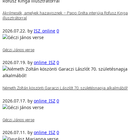
Akrilmesék, amelyek hazavisznek – Papp Gréta interjúja Rofusz Kinga
illusztrátorral
2026.07.22.
by
ISZ_online
0
Géczi János verse
2026.07.19.
by
online_ISZ
0
Németh Zoltán köszönti Garaczi Lászlót 70. születésnapja alkalmából!
2026.07.17.
by
online_ISZ
0
Géczi János verse
2026.07.11.
by
online_ISZ
0