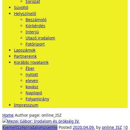
Sorozat
Süvöltő
Helyszínelő
Beszámoló
Körkérdés
Interjú
Utazó irodalom
Fotóriport
Lapszámok
Partnereink
Korábbi rovataink
Éber
nyitott
eleven
kovász
Naplopó
Folyamirány
Impresszum
Home
Author page: online_ISZ
Kiemelt
Szépirodalom
zsemle
Posted
2020.04.09.
by
online_ISZ
|
0