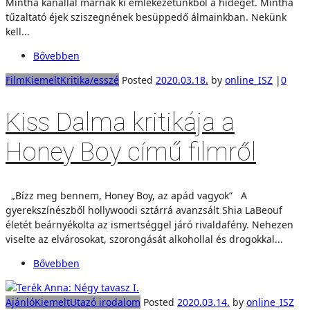
Mintha kanállal marnák ki emlékezetünkből a hideget. Mintha
tűzaltató éjek sziszegnének besüppedő álmainkban. Nekünk
kell...
Bővebben
Film
Kiemelt
Kritika/esszé
Posted
2020.03.18.
by
online_ISZ
|
0
Kiss Dalma kritikája a
Honey Boy című filmről
„Bízz meg bennem, Honey Boy, az apád vagyok” A
gyerekszínészből hollywoodi sztárrá avanzsált Shia LaBeouf
életét beárnyékolta az ismertséggel járó rivaldafény. Nehezen
viselte az elvárosokat, szorongását alkohollal és drogokkal...
Bővebben
Ajánló
Kiemelt
Utazó irodalom
Posted
2020.03.14.
by
online_ISZ