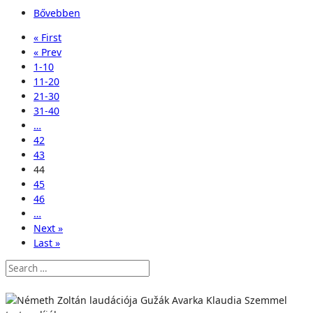
Bővebben
« First
« Prev
1-10
11-20
21-30
31-40
…
42
43
44
45
46
…
Next »
Last »