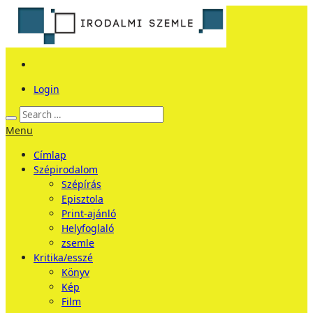
Login
Menu
Címlap
Szépirodalom
Szépírás
Episztola
Print-ajánló
Helyfoglaló
zsemle
Kritika/esszé
Könyv
Kép
Film