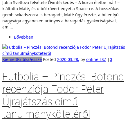
Julija Svetlova felvétele Óvintézkedés – A kurva életbe már! –
kiáltotta Máté, és újból rávert egyet a Space-re. A hosszúkás
gomb sokadszorra is beragadt, Máté úgy érezte, a billentyű
nagysága egyenesen arányos a beragadás gyakoriságával,
ami...
Bővebben
Kiemelt
Kritika/esszé
Posted
2020.03.28.
by
online_ISZ
|
0
Futbolia – Pinczési Botond
recenziója Fodor Péter
Újrajátszás című
tanulmánykötetéről