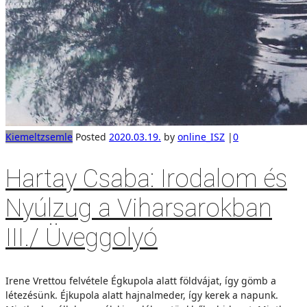
Kiemelt
zsemle
Posted
2020.03.19.
by
online_ISZ
|
0
Hartay Csaba: Irodalom és
Nyúlzug a Viharsarokban
III./ Üveggolyó
Irene Vrettou felvétele Égkupola alatt földvájat, így gömb a
létezésünk. Éjkupola alatt hajnalmeder, így kerek a napunk.