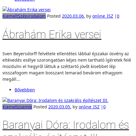
Kiemelt
Szépirodalom
Posted
2020.03.06.
by
online_ISZ
|
0
Ábrahám Erika versei
Sven Beyersdorff felvétele ellentétes lábbal éjszakai ösvény az
eltévedés esélye szorongatóan kéjes nem tartható ígéretek felé
mozdulni el hegyről láttuk a széttartó jövőt kisebbet lép
visszafogom magam bosszant lemarad bevárom elhagyom
megáll...
Bővebben
Kiemelt
zsemle
Posted
2020.03.05.
by
online_ISZ
|
0
Baranyai Dóra: Irodalom és