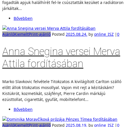
fogadták apjuk halálhírét fel-le csúsztatták kezüket a radiátoron
járkáltak...
Bővebben
Ajánló
Kiemelt
Print-ajánló
Posted
2025.08.24.
by
online_ISZ
|
0
Anna Snegina versei Merva
Attila fordításában
Marko Slavkovic felvétele Titokzatos A kivilágított Carlton szálló
előtt állok titokzatos mosollyal. Vajon mit rejt a kézitáskám?
Kistükröt, kozmetikát, szájfényt, Pierre Cardin márkájú
ezüsttollat, cigarettát, gyufát, mobiltelefont...
Bővebben
Ajánló
Kiemelt
Print-ajánló
Posted
2025.08.19.
by
online_ISZ
|
0