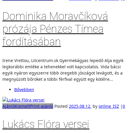
Dominika Moravčíková
prózája Pénzes Tímea
fordításában
Irene Vrettou, Litcentrum.sk Gyermekágyas lepedő Alja egyik
legkorábbi emléke a tehenekkel volt kapcsolatos. Vida bácsi
egyik nyáron egyszerre több öregebb jószágot levágott, és a
megnyúzott bőröket a többi férfival együtt egy kötélre...
Bővebben
Ajánló
Kiemelt
Print-ajánló
Posted
2025.08.12.
by
online_ISZ
|
0
Lukács Flóra versei