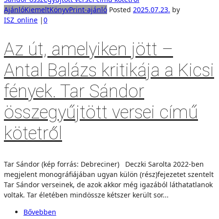
Ajánló
Kiemelt
Könyv
Print-ajánló
Posted
2025.07.23.
by
ISZ_online
|
0
Az út, amelyiken jött –
Antal Balázs kritikája a Kicsi
fények. Tar Sándor
összegyűjtött versei című
kötetről
Tar Sándor (kép forrás: Debreciner) Deczki Sarolta 2022-ben
megjelent monográfiájában ugyan külön (rész)fejezetet szentelt
Tar Sándor verseinek, de azok akkor még igazából láthatatlanok
voltak. Tar életében mindössze kétszer került sor...
Bővebben