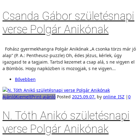
Csanda Gábor születésnapi
verse Polgár Anikónak
Fohász gyermekhangra Polgár Anikónak „A csonka törzs már jó
alap” (P. A.: Pentheusz-puzzle) Oh, édes Jézus, kérlek, úgy
igazgasd te a tagjaim. Tartsd kezemet a csap alá, s ne vigyen el
a Bömbös. Hogy napközben is mozogjak, s ne vigyen...
Bővebben
Ajánló
Kiemelt
Print-ajánló
Posted
2025.09.07.
by
online_ISZ
|
0
N. Tóth Anikó születésnapi
verse Polgár Anikónak