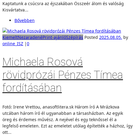
Kaptatunk a csúcsra az éjszakában Összeér álom és valóság
Kisvártatva...
Bővebben
Kiemelt
Nezaradené
Print-ajánló
Szépírás
Posted
2025.08.05.
by
online_ISZ
|
0
Michaela Rosová
rövidprózái Pénzes Tímea
fordításában
Fotó: Irene Vrettou, anasoftlitera.sk Három író A Mrázkova
utcában három író él ugyanabban a társasházban. Az egyik
öreg és érdemes művész. A nejével és egy teknőssel él a
legfelső emeleten. Ezt az emeletet utólag építették a házhoz, így
ott...