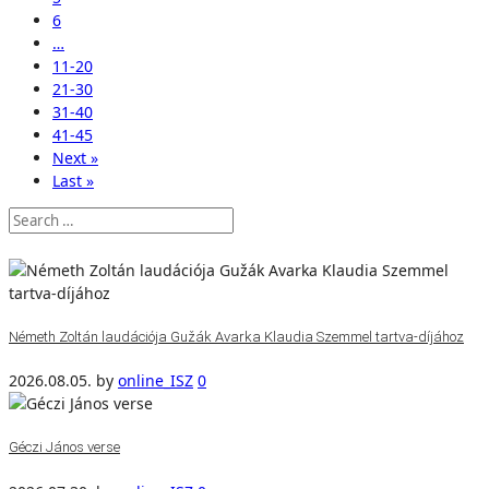
6
…
11-20
21-30
31-40
41-45
Next »
Last »
Németh Zoltán laudációja Gužák Avarka Klaudia Szemmel tartva-díjához
2026.08.05.
by
online_ISZ
0
Géczi János verse