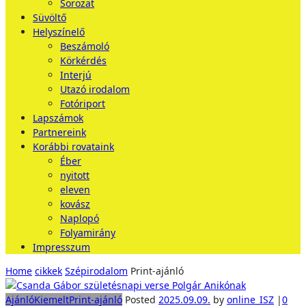
Sorozat
Süvöltő
Helyszínelő
Beszámoló
Körkérdés
Interjú
Utazó irodalom
Fotóriport
Lapszámok
Partnereink
Korábbi rovataink
Éber
nyitott
eleven
kovász
Naplopó
Folyamirány
Impresszum
Home
cikkek
Szépirodalom
Print-ajánló
Ajánló
Kiemelt
Print-ajánló
Posted
2025.09.09.
by
online_ISZ
|
0