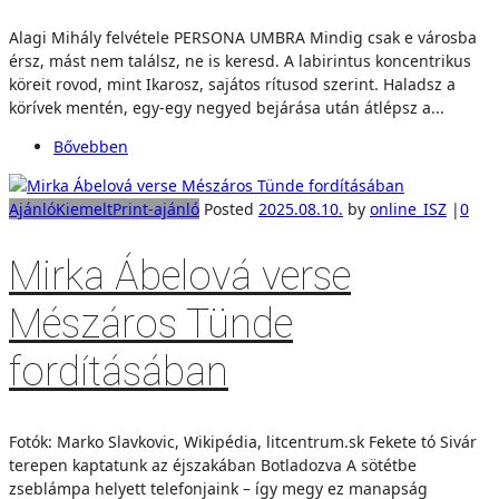
Alagi Mihály felvétele PERSONA UMBRA Mindig csak e városba
érsz, mást nem találsz, ne is keresd. A labirintus koncentrikus
köreit rovod, mint Ikarosz, sajátos rítusod szerint. Haladsz a
körívek mentén, egy-egy negyed bejárása után átlépsz a...
Bővebben
Ajánló
Kiemelt
Print-ajánló
Posted
2025.08.10.
by
online_ISZ
|
0
Mirka Ábelová verse
Mészáros Tünde
fordításában
Fotók: Marko Slavkovic, Wikipédia, litcentrum.sk Fekete tó Sivár
terepen kaptatunk az éjszakában Botladozva A sötétbe
zseblámpa helyett telefonjaink – így megy ez manapság