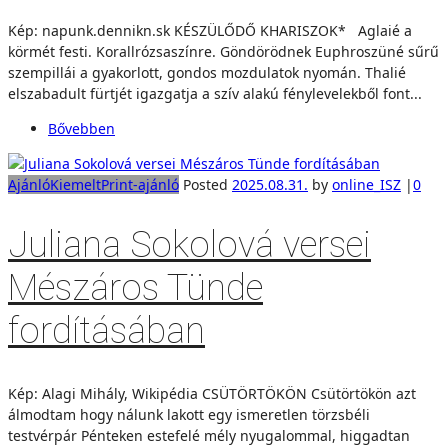
Kép: napunk.dennikn.sk KÉSZÜLŐDŐ KHARISZOK* Aglaié a
körmét festi. Korallrózsaszínre. Göndörödnek Euphroszüné sűrű
szempillái a gyakorlott, gondos mozdulatok nyomán. Thalié
elszabadult fürtjét igazgatja a szív alakú fénylevelekből font...
Bővebben
Ajánló
Kiemelt
Print-ajánló
Posted
2025.08.31.
by
online_ISZ
|
0
Juliana Sokolová versei
Mészáros Tünde
fordításában
Kép: Alagi Mihály, Wikipédia CSÜTÖRTÖKÖN Csütörtökön azt
álmodtam hogy nálunk lakott egy ismeretlen törzsbéli
testvérpár Pénteken estefelé mély nyugalommal, higgadtan