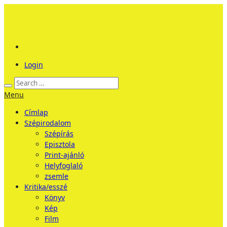
Login
Menu
Címlap
Szépirodalom
Szépírás
Episztola
Print-ajánló
Helyfoglaló
zsemle
Kritika/esszé
Könyv
Kép
Film