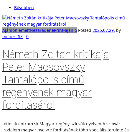
Bővebben
Ajánló
Kiemelt
Nezaradené
Print-ajánló
Posted
2025.07.29.
by
online_ISZ
|
0
Németh Zoltán kritikája
Peter Macsovszky
Tantalópolis című
regényének magyar
fordításáról
fotó: litcentrum.sk Magyar regény szlovák nyelven A szlovák
irodalom magyar nyelvre fordításának több speciális területe és