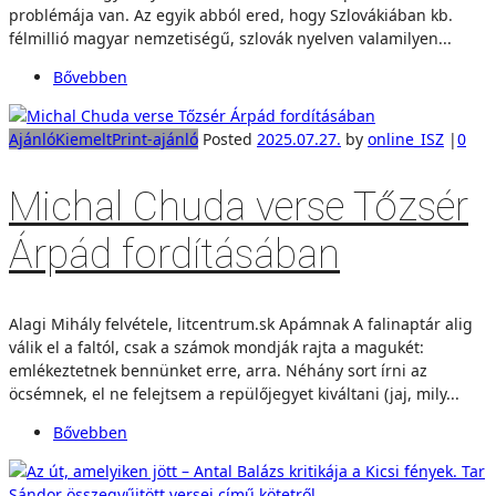
problémája van. Az egyik abból ered, hogy Szlovákiában kb.
félmillió magyar nemzetiségű, szlovák nyelven valamilyen...
Bővebben
Ajánló
Kiemelt
Print-ajánló
Posted
2025.07.27.
by
online_ISZ
|
0
Michal Chuda verse Tőzsér
Árpád fordításában
Alagi Mihály felvétele, litcentrum.sk Apámnak A falinaptár alig
válik el a faltól, csak a számok mondják rajta a magukét:
emlékeztetnek bennünket erre, arra. Néhány sort írni az
öcsémnek, el ne felejtsem a repülőjegyet kiváltani (jaj, mily...
Bővebben