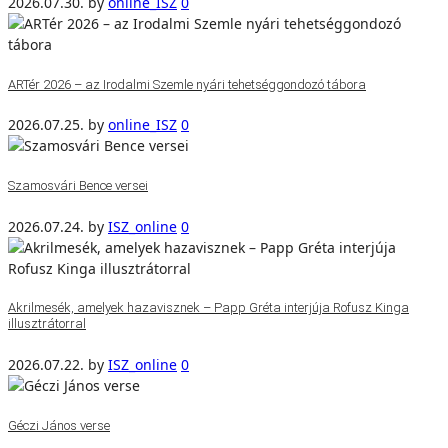
2026.07.30.
by
online_ISZ
0
ARTér 2026 – az Irodalmi Szemle nyári tehetséggondozó tábora
2026.07.25.
by
online_ISZ
0
Szamosvári Bence versei
2026.07.24.
by
ISZ_online
0
Akrilmesék, amelyek hazavisznek – Papp Gréta interjúja Rofusz Kinga
illusztrátorral
2026.07.22.
by
ISZ_online
0
Géczi János verse