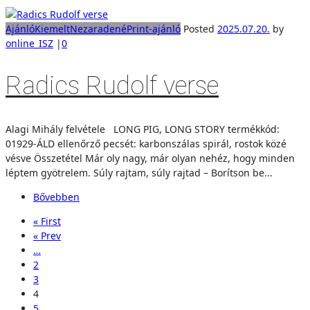
Ajánló
Kiemelt
Nezaradené
Print-ajánló
Posted
2025.07.20.
by
online_ISZ
|
0
Radics Rudolf verse
Alagi Mihály felvétele LONG PIG, LONG STORY termékkód:
01929-ÁLD ellenőrző pecsét: karbonszálas spirál, rostok közé
vésve Összetétel Már oly nagy, már olyan nehéz, hogy minden
léptem gyötrelem. Súly rajtam, súly rajtad – Borítson be...
Bővebben
« First
« Prev
…
2
3
4
5