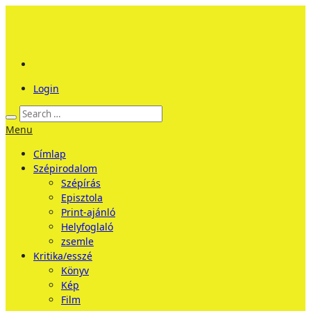
Login
Menu
Címlap
Szépirodalom
Szépírás
Episztola
Print-ajánló
Helyfoglaló
zsemle
Kritika/esszé
Könyv
Kép
Film