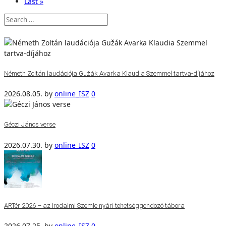
Last »
Németh Zoltán laudációja Gužák Avarka Klaudia Szemmel tartva-díjához
2026.08.05.
by
online_ISZ
0
Géczi János verse
2026.07.30.
by
online_ISZ
0
ARTér 2026 – az Irodalmi Szemle nyári tehetséggondozó tábora
2026.07.25.
by
online_ISZ
0