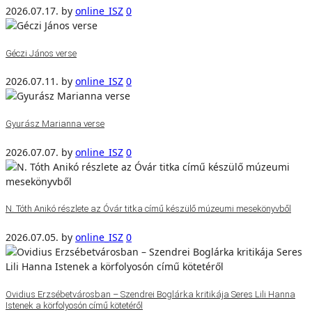
2026.07.17.
by
online_ISZ
0
Géczi János verse
2026.07.11.
by
online_ISZ
0
Gyurász Marianna verse
2026.07.07.
by
online_ISZ
0
N. Tóth Anikó részlete az Óvár titka című készülő múzeumi mesekönyvből
2026.07.05.
by
online_ISZ
0
Ovidius Erzsébetvárosban – Szendrei Boglárka kritikája Seres Lili Hanna
Istenek a körfolyosón című kötetéről