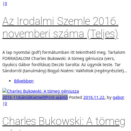
|
0
Az Irodalmi Szemle 2016.
novemberi száma (Teljes)
A lap nyomdai (pdf) formátumban itt tekinthető meg. Tartalom
FORRADALOM Charles Bukowski: A tömeg géniusza (vers,
Gyukics Gábor fordítása) Deczki Sarolta: Az ügynök teste. Tar
Sándorról (tanulmány) Bogyó Noémi: Vakfoltok (regényrészlet)...
Bővebben
2016-11
Ajánló
Kiemelt
Print-ajánló
Posted
2016.11.22.
by
gabor
|
0
Charles Bukowski: A tömeg