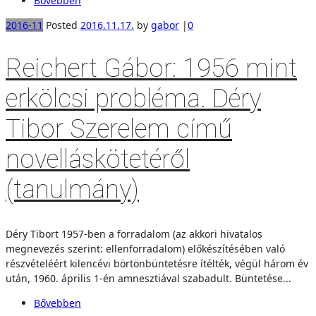
Bővebben
2016-11
Posted
2016.11.17.
by
gabor
|
0
Reichert Gábor: 1956 mint
erkölcsi probléma. Déry
Tibor Szerelem című
novelláskötetéről
(tanulmány)
Déry Tibort 1957-ben a forradalom (az akkori hivatalos
megnevezés szerint: ellenforradalom) előkészítésében való
részvételéért kilencévi börtönbüntetésre ítélték, végül három év
után, 1960. április 1-én amnesztiával szabadult. Büntetése...
Bővebben