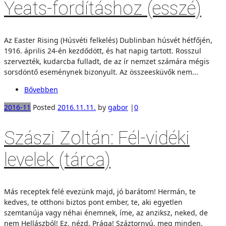
Yeats-fordításhoz (esszé)
Az Easter Rising (Húsvéti felkelés) Dublinban húsvét hétfőjén,
1916. április 24-én kezdődött, és hat napig tartott. Rosszul
szervezték, kudarcba fulladt, de az ír nemzet számára mégis
sorsdöntő eseménynek bizonyult. Az összeesküvők nem...
Bővebben
2016-11
Posted
2016.11.11.
by
gabor
|
0
Szászi Zoltán: Fél-vidéki
levelek (tárca)
Más receptek felé evezünk majd, jó barátom! Hermán, te
kedves, te otthoni biztos pont ember, te, aki egyetlen
szemtanúja vagy néhai énemnek, íme, az anziksz, neked, de
nem Hellászból! Ez, nézd, Prága! Száztornyú, meg minden,