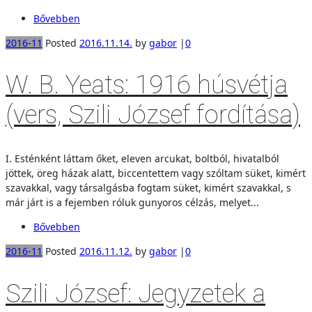
Bővebben
2016-11
Posted
2016.11.14.
by
gabor
|
0
W. B. Yeats: 1916 húsvétja
(vers, Szili József fordítása)
I. Esténként láttam őket, eleven arcukat, boltból, hivatalból
jöttek, öreg házak alatt, biccentettem vagy szóltam süket, kimért
szavakkal, vagy társalgásba fogtam süket, kimért szavakkal, s
már járt is a fejemben róluk gunyoros célzás, melyet...
Bővebben
2016-11
Posted
2016.11.12.
by
gabor
|
0
Szili József: Jegyzetek a