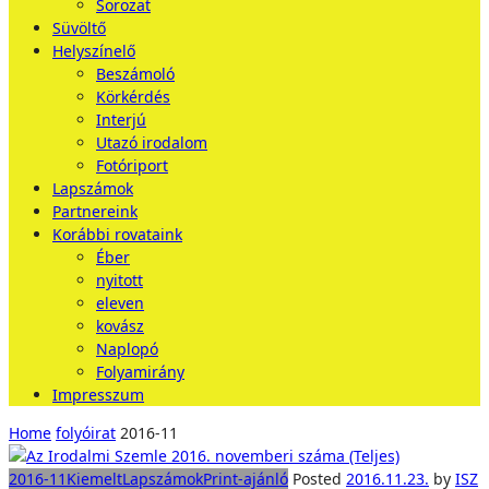
Sorozat
Süvöltő
Helyszínelő
Beszámoló
Körkérdés
Interjú
Utazó irodalom
Fotóriport
Lapszámok
Partnereink
Korábbi rovataink
Éber
nyitott
eleven
kovász
Naplopó
Folyamirány
Impresszum
Home
folyóirat
2016-11
2016-11
Kiemelt
Lapszámok
Print-ajánló
Posted
2016.11.23.
by
ISZ