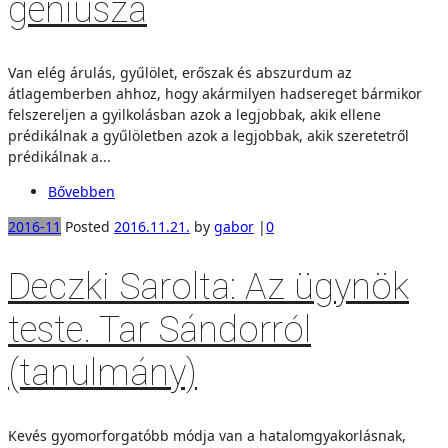
géniusza
Van elég árulás, gyűlölet, erőszak és abszurdum az
átlagemberben ahhoz, hogy akármilyen hadsereget bármikor
felszereljen a gyilkolásban azok a legjobbak, akik ellene
prédikálnak a gyűlöletben azok a legjobbak, akik szeretetről
prédikálnak a...
Bővebben
2016-11
Posted
2016.11.21.
by
gabor
|
0
Deczki Sarolta: Az ügynök
teste. Tar Sándorról
(tanulmány)
Kevés gyomorforgatóbb módja van a hatalomgyakorlásnak,