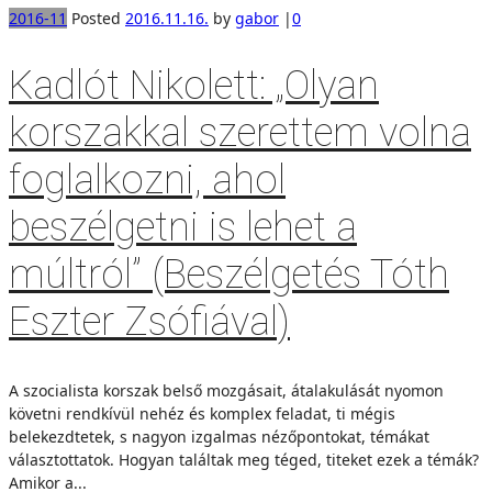
2016-11
Posted
2016.11.16.
by
gabor
|
0
Kadlót Nikolett: „Olyan
korszakkal szerettem volna
foglalkozni, ahol
beszélgetni is lehet a
múltról” (Beszélgetés Tóth
Eszter Zsófiával)
A szocialista korszak belső mozgásait, átalakulását nyomon
követni rendkívül nehéz és komplex feladat, ti mégis
belekezdtetek, s nagyon izgalmas nézőpontokat, témákat
választottatok. Hogyan találtak meg téged, titeket ezek a témák?
Amikor a...