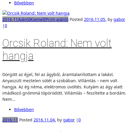
Bővebben
2016-11
Ajánló
Kiemelt
Print-ajánló
Posted
2016.11.05.
by
gabor
|
0
Orcsik Roland: Nem volt
hangja
Dörgött az éjjel, fel az ágyból, áramtalanítottam a lakást.
Anyaszült meztelen sötét a szobában. Villámlás – nem volt
hangja. Az ég néma, elektromos üvöltés. Kutyám az ágy alatt
imádkozó gnómmá töpörödött. Villámlás – feszítette a bordám.
Nem...
Bővebben
2016-11
Posted
2016.11.04.
by
gabor
|
0