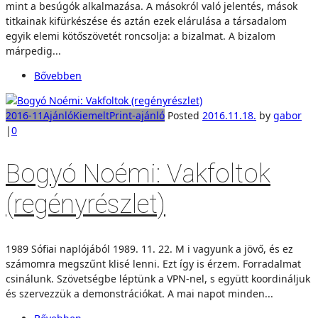
mint a besúgók alkalmazása. A másokról való jelentés, mások
titkainak kifürkészése és aztán ezek elárulása a társadalom
egyik elemi kötőszövetét roncsolja: a bizalmat. A bizalom
márpedig...
Bővebben
2016-11
Ajánló
Kiemelt
Print-ajánló
Posted
2016.11.18.
by
gabor
|
0
Bogyó Noémi: Vakfoltok
(regényrészlet)
1989 Sófiai naplójából 1989. 11. 22. M i vagyunk a jövő, és ez
számomra megszűnt klisé lenni. Ezt így is érzem. Forradalmat
csinálunk. Szövetségbe léptünk a VPN-nel, s együtt koordináljuk
és szervezzük a demonstrációkat. A mai napot minden...