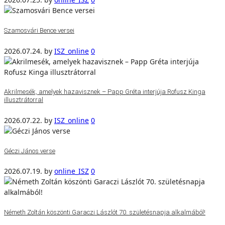
Szamosvári Bence versei
2026.07.24.
by
ISZ_online
0
Akrilmesék, amelyek hazavisznek – Papp Gréta interjúja Rofusz Kinga
illusztrátorral
2026.07.22.
by
ISZ_online
0
Géczi János verse
2026.07.19.
by
online_ISZ
0
Németh Zoltán köszönti Garaczi Lászlót 70. születésnapja alkalmából!