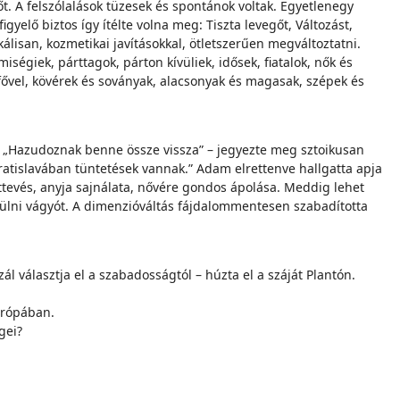
őt. A felszólalások tüzesek és spontánok voltak. Egyetlenegy
yelő biztos így ítélte volna meg: Tiszta levegőt, Változást,
álisan, kozmetikai javításokkal, ötletszerűen megváltoztatni.
ségiek, párttagok, párton kívüliek, idősek, fiatalok, nők és
fővel, kövérek és soványak, alacsonyak és magasak, szépek és
. „Hazudoznak benne össze vissza” – jegyezte meg sztoikusan
ratislavában tüntetések vannak.” Adam elrettenve hallgatta apja
ittevés, anyja sajnálata, nővére gondos ápolása. Meddig lehet
ekülni vágyót. A dimenzióváltás fájdalommentesen szabadította
ál választja el a szabadosságtól – húzta el a száját Plantón.
Európában.
gei?