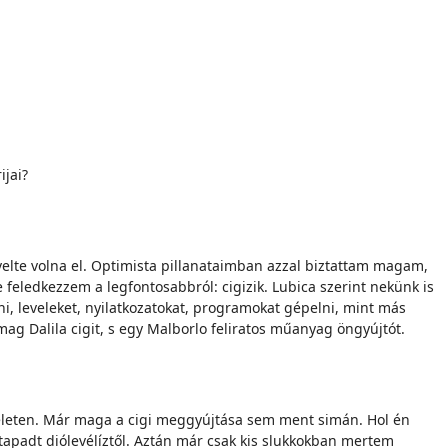
ijai?
elte volna el. Optimista pillanataimban azzal biztattam magam,
ne feledkezzem a legfontosabbról: cigizik. Lubica szerint nekünk is
ni, leveleket, nyilatkozatokat, programokat gépelni, mint más
mag Dalila cigit, s egy Malborlo feliratos műanyag öngyújtót.
 emeleten. Már maga a cigi meggyújtása sem ment simán. Hol én
 tapadt diólevélíztől. Aztán már csak kis slukkokban mertem