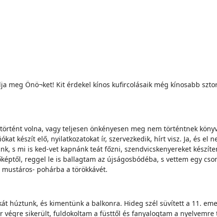
dja meg Önö¬ket! Kit érdekel kínos kufircolásaik még kínosabb sztor
történt volna, vagy teljesen önkényesen meg nem történtnek könyv
at készít elő, nyilatkozatokat ír, szervezkedik, hírt visz. Ja, és el 
nk, s mi is ked-vet kapnánk teát főzni, szendvicskenyereket készíte
vőképtől, reggel le is ballagtam az újságosbódéba, s vettem egy cso
ó mustáros- pohárba a törökkávét.
sapkát húztunk, és kimentünk a balkonra. Hideg szél süvített a 11.
r végre sikerült, fuldokoltam a füsttől és fanyalogtam a nyelvemre