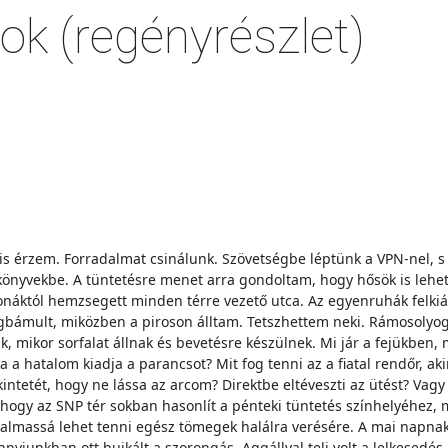
ok (regényrészlet)
 is érzem. Forradalmat csinálunk. Szövetségbe léptünk a VPN-nel, s
mkönyvekbe. A tüntetésre menet arra gondoltam, hogy hősök is leh
tonáktól hemzsegett minden térre vezető utca. Az egyenruhák felkiál
megbámult, miközben a piroson álltam. Tetszhettem neki. Rámosolyog
, mikor sorfalat állnak és bevetésre készülnek. Mi jár a fejükben,
a a hatalom kiadja a parancsot? Mit fog tenni az a fiatal rendőr, ak
tekintetét, hogy ne lássa az arcom? Direktbe eltéveszti az ütést? Va
e, hogy az SNP tér sokban hasonlít a pénteki tüntetés színhelyéhez,
 alkalmassá lehet tenni egész tömegek halálra verésére. A mai nap
iunkban ott bujkált a szorongás. Aggállyal teli volt a lelkesedés,