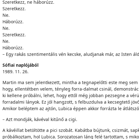
Szeretkezz, ne háborúzz.
Szeretkezz.
Ne.
Háborúzz.
Ne.
Szeretkezz.
Ne.
Háborúzz.
– Egy rakás szentimentális vén kecske, aludjanak már, az Isten ál
Sófiai naplójából
1989. 11. 26.
Martin ma sem jelentkezett, mintha a tegnapelőtti este meg sem 
hogy, ellentétben velem, tényleg forra-dalmat csinál, demonstrációk
ki kellene próbálni, lehet, hogy ettől még jobban pezsegne a vérü
forradalmi lányok. Ez jól hangzott, s felbuzdulva a kecsegtető jö
Amikor beléptem az ajtón, Lubica éppen akkor forrázta le átlátsz
– Azt mondják, kávéval kitűnő a cigi.
A kávéillat betöltötte a pici szobát. Kabátba bújtunk, csizmát, 
próbálkoztam, hol Lubica. Sorozatosan láng felé tartottam, s miko