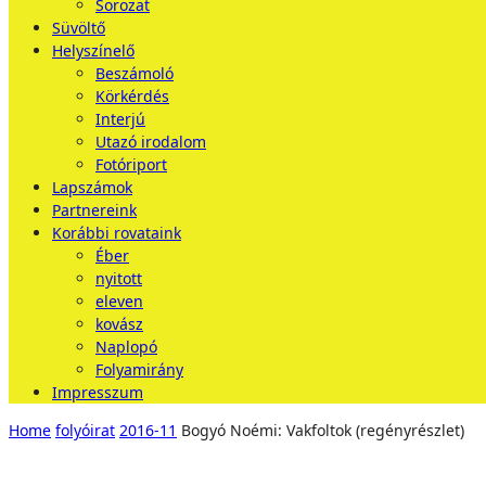
Sorozat
Süvöltő
Helyszínelő
Beszámoló
Körkérdés
Interjú
Utazó irodalom
Fotóriport
Lapszámok
Partnereink
Korábbi rovataink
Éber
nyitott
eleven
kovász
Naplopó
Folyamirány
Impresszum
Home
folyóirat
2016-11
Bogyó Noémi: Vakfoltok (regényrészlet)