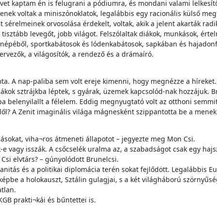
edvet kaptam én is felugrani a pódiumra, és mondani valami lelkesít
ek voltak a miniszónoklatok, legalábbis egy racionális külső megfig
sérelmeinek orvosolása érdekelt, voltak, akik a jelent akarták radik
sztább levegőt, jobb világot. Felszólaltak diákok, munkások, értelmi
ca népéből, sportkabátosok és lódenkabátosok, sapkában és hajadon
tervezők, a világosítók, a rendező és a drámaíró.
mta. A nap-paliba sem volt ereje kimenni, hogy megnézze a híreket
ákok sztrájkba léptek, s gyárak, üzemek kapcsolód-nak hozzájuk. B
kába belenyilallt a félelem. Eddig megnyugtató volt az otthoni semm
 elől? A Zenit imaginális világa mágnesként szippantotta be a men
ásokat, viha¬ros átmeneti állapotot – jegyezte meg Mon Csi.
-e vagy isszák. A csőcselék uralma az, a szabadságot csak egy hajsz
Csi elvtárs? – gúnyolódott Brunelcsi.
anitás és a politikai diplomácia terén sokat fejlődött. Legalábbis 
képbe a holokauszt, Sztálin gulagjai, s a két világháború szörnyűsé
tlan.
KGB prakti¬kái és bűntettei is.