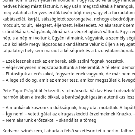
nedves hideg miatt fáztunk. Négy után megszólaltak a harangok, m
meg valahol a fenyves erdők tövén bújt meg vagy el a forradalom
kabátszélét, karját, sálszögletét szorongatva, nehogy elsodródj
mozdult, tolult, lélegzett, éljenzett, lelkesedett. Az akaratunk s
szándékának, vágyának, álmának a végrehajtóivá váltunk. Egyszer
nép, s a nép mi voltunk. Egyéni álmaink, vágyaink, a személyisé
Ez a kollektív megvilágosodás skandáltatta velünk: Éljen a Nyugat
talpalatnyi hely sem maradt a kétségnek és a bizonytalanságnak. 
– Ezek lesznek azok az emberek, akik szólni fognak hozzátok.
– Végérvényesen megszabadultunk a félelemtől. A félelem démona 
– Elutasítjuk az erőszakot, fegyvertelenek vagyunk, de már nem e
– A legelső dolog, amit az ember tesz, amikor megszületik, levegőt
Pete Zajac Prágából érkezett, s tolmácsolta Václav Havel üdvözlet
harmóniában a tradícióikkal, a barátságuk igazán autentikus lesz
– A munkások köszönik a diákságnak, hogy utat mutattak. A lapáth
– Így nem! – vetett gátat az elrugaszkodott érzelmeknek Knazko.
– Nem akarunk erőszakot! – skandálta a tömeg.
Kedvenc színészem, Labuda a felső vezetésünket a berlini falhoz ha