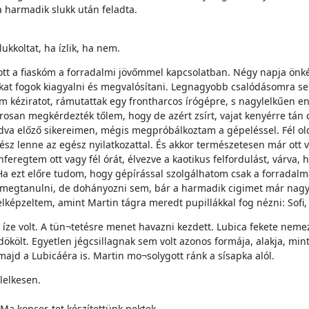
 harmadik slukk után feladta.
ukkoltat, ha ízlik, ha nem.
tt a fiaskóm a forradalmi jövőmmel kapcsolatban. Négy napja önk
iákat fogok kiagyalni és megvalósítani. Legnagyobb csalódásomra 
m kéziratot, rámutattak egy frontharcos írógépre, s nagylelkűen e
san megkérdezték tőlem, hogy de azért zsírt, vajat kenyérre tán c
dva előző sikereimen, mégis megpróbálkoztam a gépeléssel. Fél old
z lenne az egész nyilatkozattal. És akkor természetesen már ott vo
feregtem ott vagy fél órát, élvezve a kaotikus felfordulást, várva,
 ezt előre tudom, hogy gépírással szolgálhatom csak a forradalma
ű megtanulni, de dohányozni sem, bár a harmadik cigimet már nagyobb
elképzeltem, amint Martin tágra meredt pupillákkal fog nézni: Sofi,
 íze volt. A tün¬tetésre menet havazni kezdett. Lubica fekete neme
költ. Egyetlen jégcsillagnak sem volt azonos formája, alakja, mi
ajd a Lubicáéra is. Martin mo¬solygott ránk a sísapka alól.
 lelkesen.
Ma koncer-tet készítettünk nektek.