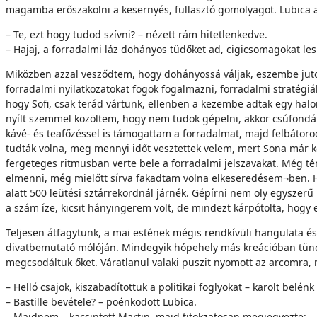
magamba erőszakolni a kesernyés, fullasztó gomolyagot. Lubica a
– Te, ezt hogy tudod szívni? – nézett rám hitetlenkedve.
– Hajaj, a forradalmi láz dohányos tüdőket ad, cigicsomagokat lesl
Miközben azzal vesződtem, hogy dohányossá váljak, eszembe juto
forradalmi nyilatkozatokat fogok fogalmazni, forradalmi stratég
hogy Sofi, csak terád vártunk, ellenben a kezembe adtak egy halo
nyílt szemmel közöltem, hogy nem tudok gépelni, akkor csúfondáro
kávé- és teafőzéssel is támogattam a forradalmat, majd felbátoro
tudták volna, meg mennyi időt vesztettek velem, mert Sona már kés
fergeteges ritmusban verte bele a forradalmi jelszavakat. Még tén
elmenni, még mielőtt sírva fakadtam volna elkeseredésem¬ben. Ha
alatt 500 leütési sztárrekordnál járnék. Gépírni nem oly egyszer
a szám íze, kicsit hányingerem volt, de mindezt kárpótolta, hogy 
Teljesen átfagytunk, a mai estének mégis rendkívüli hangulata és
divatbemutató mólóján. Mindegyik hópehely más kreációban tündö
megcsodáltuk őket. Váratlanul valaki puszit nyomott az arcomra, m
– Helló csajok, kiszabadítottuk a politikai foglyokat – karolt belénk
– Bastille bevétele? – poénkodott Lubica.
– Majdnem – kacsintott Martin, majd titokzatosan megjegyezte: – 