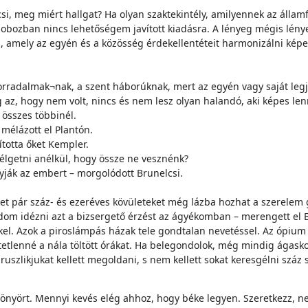
csi, meg miért hallgat? Ha olyan szaktekintély, amilyennek az áll
bozban nincs lehetőségem javított kiadásra. A lényeg mégis lén
a, amely az egyén és a közösség érdekellentéteit harmonizálni képe
forradalmak¬nak, a szent háborúknak, mert az egyén vagy saját leg
 az, hogy nem volt, nincs és nem lesz olyan halandó, aki képes len
összes többinél.
mélázott el Plantón.
ította őket Kempler.
zélgetni anélkül, hogy össze ne vesznénk?
yják az embert – morgolódott Brunelcsi.
et pár száz- és ezeréves kövületeket még lázba hozhat a szerelem 
udom idézni azt a bizsergető érzést az ágyékomban – merengett el B
kkel. Azok a piroslámpás házak tele gondtalan nevetéssel. Az ópium 
tetlenné a nála töltött órákat. Ha belegondolok, még mindig ágask
pruszlikjukat kellett megoldani, s nem kellett sokat keresgélni sz
önyört. Mennyi kevés elég ahhoz, hogy béke legyen. Szeretkezz, ne