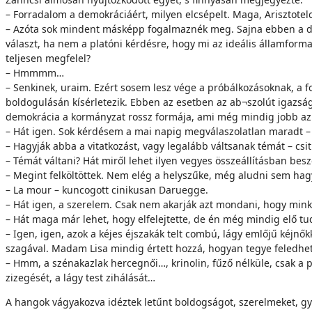
– Forradalom a demokráciáért, milyen elcsépelt. Maga, Arisztotel
– Azóta sok mindent másképp fogalmaznék meg. Sajna ebben a do
választ, ha nem a platóni kérdésre, hogy mi az ideális államform
teljesen megfelel?
– Hmmmm…
– Senkinek, uraim. Ezért sosem lesz vége a próbálkozásoknak, a 
boldogulásán kísérletezik. Ebben az esetben az ab¬szolút igazság
demokrácia a kormányzat rossz formája, ami még mindig jobb az 
– Hát igen. Sok kérdésem a mai napig megválaszolatlan maradt – 
– Hagyják abba a vitatkozást, vagy legalább váltsanak témát – csit
– Témát váltani? Hát miről lehet ilyen vegyes összeállításban bes
– Megint felköltöttek. Nem elég a helyszűke, még aludni sem hag
– La mour – kuncogott cinikusan Daruegge.
– Hát igen, a szerelem. Csak nem akarják azt mondani, hogy mink
– Hát maga már lehet, hogy elfelejtette, de én még mindig elő t
– Igen, igen, azok a kéjes éjszakák telt combú, lágy emlőjű kéjnő
szagával. Madam Lisa mindig értett hozzá, hogyan tegye feledhe
– Hmm, a szénakazlak hercegnői…, krinolin, fűző nélküle, csak a 
zizegését, a lágy test zihálását…
A hangok vágyakozva idéztek letűnt boldogságot, szerelmeket, gy