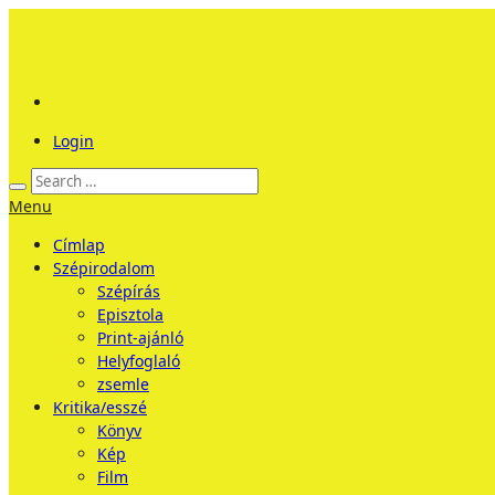
Login
Menu
Címlap
Szépirodalom
Szépírás
Episztola
Print-ajánló
Helyfoglaló
zsemle
Kritika/esszé
Könyv
Kép
Film