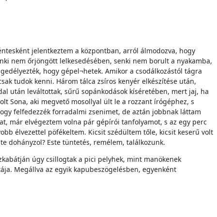
éntesként jelentkeztem a központban, arról álmodozva, hogy
senki nem őrjöngött lelkesedésében, senki nem borult a nyakamba,
ngedélyezték, hogy gépel¬hetek. Amikor a csodálkozástól tágra
sak tudok kenni. Három tálca zsíros kenyér elkészítése után,
al után leváltottak, sűrű sopánkodások kíséretében, mert jaj, ha
lt Sona, aki megvető mosollyal ült le a rozzant írógéphez, s
 hogy felfedezzék forradalmi zsenimet, de aztán jobbnak láttam
t, már elvégeztem volna pár gépírói tanfolyamot, s az egy perc
 élvezettel pöfékeltem. Kicsit szédültem tőle, kicsit keserű volt
 te dohányzol? Este tüntetés, remélem, találkozunk.
zkabátján úgy csillogtak a pici pelyhek, mint manökenek
ntája. Megállva az egyik kapubeszögelésben, egyenként