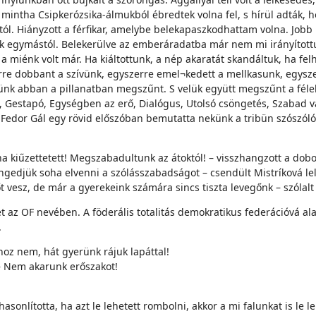
intha Csipkerózsika-álmukból ébredtek volna fel, s hírül adták, h
tól. Hiányzott a férfikar, amelybe belekapaszkodhattam volna. Jo
unk egymástól. Belekerülve az emberáradatba már nem mi irányítottu
em a miénk volt már. Ha kiáltottunk, a nép akaratát skandáltuk, ha f
re dobbant a szívünk, egyszerre emel¬kedett a mellkasunk, egyszer
günk abban a pillanatban megszűnt. S velük együtt megszűnt a féle
, Gestapó, Egységben az erő, Dialógus, Utolsó csöngetés, Szabad vá
Fedor Gál egy rövid előszóban bemutatta nekünk a tribün szószólói
kiűzettetett! Megszabadultunk az átoktól! – visszhangzott a dobo
ngedjük soha elvenni a szólásszabadságot – csendült Mistríková le
 vesz, de már a gyerekeink számára sincs tiszta levegőnk – szólalt 
ét az OF nevében. A föderális totalitás demokratikus federációvá al
.
oz nem, hát gyerünk rájuk lapáttal!
 – Nem akarunk erőszakot!
sonlította, ha azt le lehetett rombolni, akkor a mi falunkat is le 