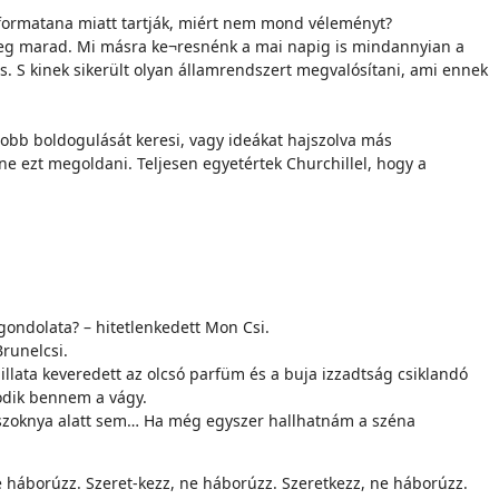
amformatana miatt tartják, miért nem mond véleményt?
yeg marad. Mi másra ke¬resnénk a mai napig is mindannyian a
s. S kinek sikerült olyan államrendszert megvalósítani, ami ennek
jobb boldogulását keresi, vagy ideákat hajszolva más
ne ezt megoldani. Teljesen egyetértek Churchillel, hogy a
gondolata? – hitetlenkedett Mon Csi.
runelcsi.
illata keveredett az olcsó parfüm és a buja izzadtság csiklandó
odik bennem a vágy.
áz szoknya alatt sem… Ha még egyszer hallhatnám a széna
 háborúzz. Szeret-kezz, ne háborúzz. Szeretkezz, ne háborúzz.