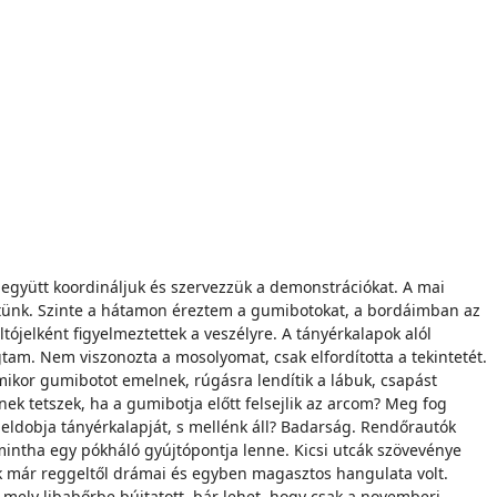
 együtt koordináljuk és szervezzük a demonstrációkat. A mai
etünk. Szinte a hátamon éreztem a gumibotokat, a bordáimban az
tójelként figyelmeztettek a veszélyre. A tányérkalapok alól
tam. Nem viszonozta a mosolyomat, csak elfordította a tekintetét.
 mikor gumibotot emelnek, rúgásra lendítik a lábuk, csapást
inek tetszek, ha a gumibotja előtt felsejlik az arcom? Meg fog
gy eldobja tányérkalapját, s mellénk áll? Badarság. Rendőrautók
 mintha egy pókháló gyújtópontja lenne. Kicsi utcák szövevénye
nak már reggeltől drámai és egyben magasztos hangulata volt.
 mely libabőrbe bújtatott, bár lehet, hogy csak a novemberi