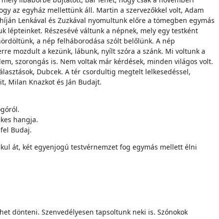
ogy az egyház mellettünk áll. Martin a szervezőkkel volt, Adam
bb híján Lenkával és Zuzkával nyomultunk előre a tömegben egymás
k lépteinket. Részesévé váltunk a népnek, mely egy testként
elhördöltünk, a nép felháborodása szólt belőlünk. A nép
re mozdult a kezünk, lábunk, nyílt szóra a szánk. Mi voltunk a
lem, szorongás is. Nem voltak már kérdések, minden világos volt.
lasztások, Dubcek. A tér csordultig megtelt lelkesedéssel,
t, Milan Knazkot és Ján Budajt.
góról.
lkes hangja.
fel Budaj.
akul át, két egyenjogú testvérnemzet fog egymás mellett élni
lehet dönteni. Szenvedélyesen tapsoltunk neki is. Szónokok