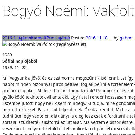
Bogyó Noémi: Vakfolt
2016-11
Ajánló
Kiemelt
Print-ajánló
Posted
2016.11.18.
|
by
gabor
1989
Sófiai naplójából
1989. 11. 22.
M i vagyunk a jövő, és ez számomra megszűnt klisé lenni. Ezt így
napot minden bizonnyal piros betűvel fogják beírni a történele
acélorrú cipőket. Mi lesz, ha lőni fognak ránk? Rendőröktől és ka
gyűlölködő tekintetek villantak ki. Egy fiatal rendőr hosszasan 
Eszembe jutott, hogy nekik sem mindegy. Ki tudja, mire gondolnak
mérnek öklükkel. Parancsot teljesítenek. Őrzik a rendet. Mi lesz, h
tudni ütni egy védtelen diáklányt, s elég lesz csak elfordítani a 
sorfalai szűkítették sikátorrá az utcákat. Ma vettem először észr
veszi körül, melyeket kétoldalt felsorakoztatott páncélkocsikkal
Senki nem merte nyíltan kimondani, hogy fél, de valahogy mindanny