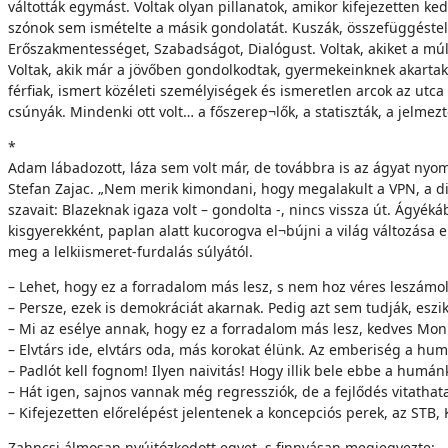
váltották egymást. Voltak olyan pillanatok, amikor kifejezetten k
szónok sem ismételte a másik gondolatát. Kuszák, összefüggéstelen
Erőszakmentességet, Szabadságot, Dialógust. Voltak, akiket a múlt 
Voltak, akik már a jövőben gondolkodtak, gyermekeinknek akartak ti
férfiak, ismert közéleti személyiségek és ismeretlen arcok az ut
csúnyák. Mindenki ott volt… a főszerep¬lők, a statiszták, a jelmez
*
Adam lábadozott, láza sem volt már, de továbbra is az ágyat nyo
Stefan Zajac. „Nem merik kimondani, hogy megalakult a VPN, a di
szavait: Blazeknak igaza volt – gondolta -, nincs vissza út. Ágyé
kisgyerekként, paplan alatt kucorogva el¬bújni a világ változása
meg a lelkiismeret-furdalás súlyától.
– Lehet, hogy ez a forradalom más lesz, s nem hoz véres leszámol
– Persze, ezek is demokráciát akarnak. Pedig azt sem tudják, eszik
– Mi az esélye annak, hogy ez a forradalom más lesz, kedves Mon 
– Elvtárs ide, elvtárs oda, más korokat élünk. Az emberiség a hum
– Padlót kell fognom! Ilyen naivitás! Hogy illik bele ebbe a humán
– Hát igen, sajnos vannak még regressziók, de a fejlődés vitathata
– Kifejezetten előrelépést jelentenek a koncepciós perek, az STB, 
Zahncsi álmosan nyújtózkodott egyet, s finnyásan megjegyezte: