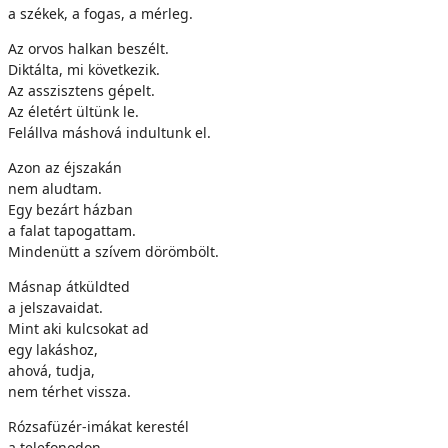
a székek, a fogas, a mérleg.
Az orvos halkan beszélt.
Diktálta, mi következik.
Az asszisztens gépelt.
Az életért ültünk le.
Felállva máshová indultunk el.
Azon az éjszakán
nem aludtam.
Egy bezárt házban
a falat tapogattam.
Mindenütt a szívem dörömbölt.
Másnap átküldted
a jelszavaidat.
Mint aki kulcsokat ad
egy lakáshoz,
ahová, tudja,
nem térhet vissza.
Rózsafüzér-imákat kerestél
a telefonodon.