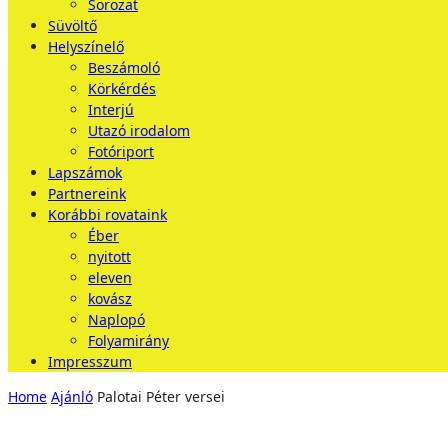
Sorozat
Süvöltő
Helyszínelő
Beszámoló
Körkérdés
Interjú
Utazó irodalom
Fotóriport
Lapszámok
Partnereink
Korábbi rovataink
Éber
nyitott
eleven
kovász
Naplopó
Folyamirány
Impresszum
Home
Ajánló
Palotai Péter versei