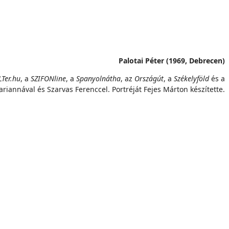
Palotai Péter (1969, Debrecen)
Ter.hu
, a
SZIFONline
, a
Spanyolnátha
, az
Országút
, a
Székelyföld
és a
riannával és Szarvas Ferenccel. Portréját Fejes Márton készítette.