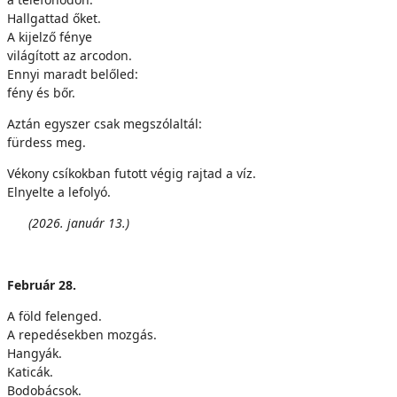
Hallgattad őket.
A kijelző fénye
világított az arcodon.
Ennyi maradt belőled:
fény és bőr.
Aztán egyszer csak megszólaltál:
fürdess meg.
Vékony csíkokban futott végig rajtad a víz.
Elnyelte a lefolyó.
(
2026. január 13.)
Február 28.
A föld felenged.
A repedésekben mozgás.
Hangyák.
Katicák.
Bodobácsok.