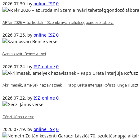
2026.07.30.
by
online_ISZ
0
ARTér 2026 – az Irodalmi Szemle nyári tehetséggondozó tábora
2026.07.25.
by
online_ISZ
0
Szamosvári Bence versei
2026.07.24.
by
ISZ_online
0
Akrilmesék, amelyek hazavisznek – Papp Gréta interjúja Rofusz Kinga illuszt
2026.07.22.
by
ISZ_online
0
Géczi János verse
2026.07.19.
by
online_ISZ
0