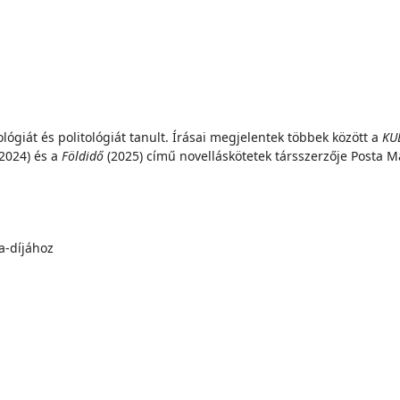
lógiát és politológiát tanult. Írásai megjelentek többek között a
KUL
2024) és a
Földidő
(2025) című novelláskötetek társszerzője Posta Ma