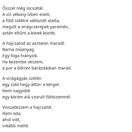
Ősszel még locsoltál.
A víz vékony ívben esett,
a föld sötétre változott alatta,
megült a virágcserepek peremén,
aztán eltűnt a kövek között.
A hajcsatod az asztalon maradt.
Barna műanyag.
Egy foga hiányzik.
Ha kezembe veszem,
a por a bőröm barázdáiban marad.
A virágágyás szélén
egy zöld hegy áttöri a kérget.
Nem nagyobb
egy köröm alá szorult földszemnél.
Visszateszem a hajcsatot.
Nem oda,
ahol volt,
inkább mellé.