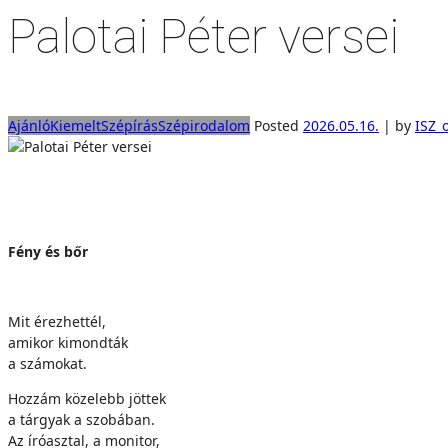
Palotai Péter versei
Ajánló
Kiemelt
Szépírás
Szépirodalom
Posted
2026.05.16.
|
by
ISZ_
Fény és bőr
Mit érezhettél,
amikor kimondták
a számokat.
Hozzám közelebb jöttek
a tárgyak a szobában.
Az íróasztal, a monitor,