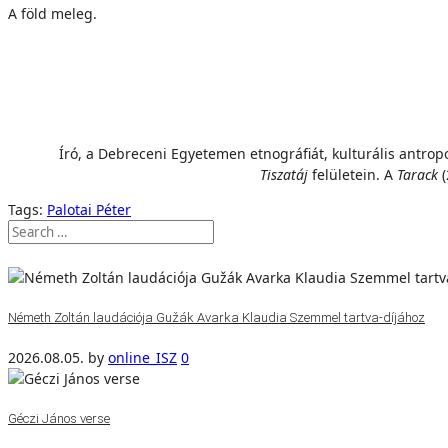
A föld meleg.
Író, a Debreceni Egyetemen etnográfiát, kulturális antropo
Tiszatáj
felületein. A
Tarack
(
Tags:
Palotai Péter
Németh Zoltán laudációja Gužák Avarka Klaudia Szemmel tartva-díjához
2026.08.05.
by
online_ISZ
0
Géczi János verse