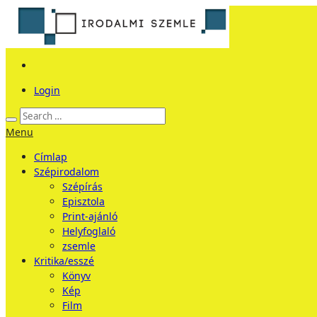
Login
Menu
Címlap
Szépirodalom
Szépírás
Episztola
Print-ajánló
Helyfoglaló
zsemle
Kritika/esszé
Könyv
Kép
Film