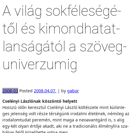
A vi­lág sok­fé­le­sé­gé­
től és ki­mond­ha­tat­
lan­sá­gá­tól a szö­veg­
uni­ver­zu­mig
2008-03
Posted
2008.04.07.
|
by
gabor
Cselényi Lász­ló­nak kö­szön­tő he­lyett
Hos­­szú időn ke­resz­tül Cselényi Lász­ló köl­té­sze­te mint kü­lön­le­
ges je­len­ség volt ré­sze tér­sé­günk iro­dal­mi éle­té­nek, né­mi­leg az
iro­da­lom­tu­dat pe­re­mén, mint ma­ga a neoavantgárd is, s alig
egy-két olyan ér­tő­je akadt, aki ne a tra­di­ci­o­ná­lis él­mény­lí­ra sza­
bá­lyai fe­lől kö­ze­lí­tet­te vol­na meg.