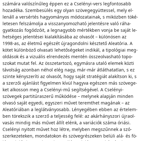
szá­má­ra valószínűleg ép­pen ez a Cselényi-vers leg­fon­to­sabb
ho­za­dé­ka. Szem­be­sü­lés egy olyan szövegegyüttessel, mely el­
len­áll a vers­ér­tés ha­gyo­má­nyos mó­do­za­ta­i­nak, s mi­köz­ben tö­ké­
le­te­sen fel­szá­mol­ja a vis­­sza­nyo­moz­ha­tó je­len­tés­re va­ló rá­ha­
gyat­ko­zás fo­gó­dzó­it, a leg­na­gyobb mér­ték­ben von­ja be sa­ját le­
het­sé­ges je­len­té­sei ki­ala­kí­tá­sá­ba az ol­va­sót – kü­lö­nö­sen az
1998-as, az élet­mű egé­szét új­ra­gon­dol­ni kész­te­tő Aleatória. A
kö­tet kü­lön­bö­ző ol­va­sa­ti le­he­tő­sé­ge­ket in­di­kál, a ti­po­ló­gi­ai meg­
ol­dá­sok és a vi­zu­á­lis el­ren­de­zés men­tén ös­­sze­ol­vas­ha­tó to­po­
szo­kat mu­tat fel. Az ös­­sze­tar­to­zó, egy­más­ra uta­ló ele­mek köz­ti
tá­vol­ság azon­ban né­hol elég nagy, már-már át­lát­ha­tat­lan, s ez
szin­te kény­sze­rí­ti az ol­va­sót, hogy sa­ját stra­té­gi­át ala­kít­son ki, s
a szer­zői aján­lást fi­gyel­men kí­vül hagy­va egé­szen más szö­ve­ge­
ket al­kos­son meg a Cselényi-mű se­gít­sé­gé­vel. A Cselényi-
szövegek par­ti­tú­ra­sze­rű mű­kö­dé­se – mely­nek alap­ján min­den
ol­va­só sa­ját egye­di, egy­sze­ri mű­vet te­remt­het ma­gá­nak – az
Aleatóriában a leg­lát­vá­nyo­sabb. Lé­nye­gé­ben eb­ben az ér­te­lem­
ben tö­rek­szik a szer­ző a tel­jes­ség fe­lé: az akárhányszori új­ra­ol­
va­sás min­dig más mű­vet ál­lít elénk, a va­ri­á­ci­ók szá­ma óri­á­si.
Cselényi nyi­tott mű­vet hoz lét­re, mely­ben meg­szűn­nek a szó­
szer­ke­ze­te­ken, mon­da­to­kon és szö­veg­ré­sze­ken be­lü­li alá- és fö­