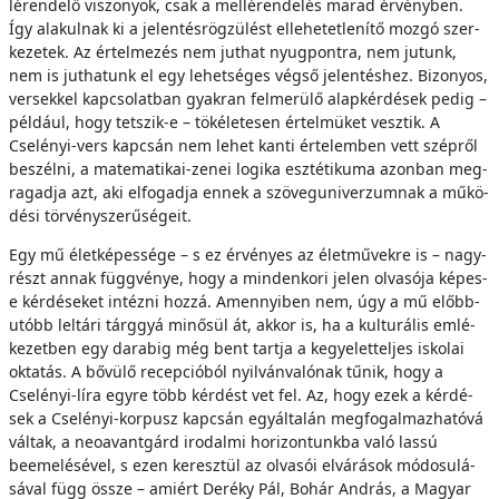
lé­ren­de­lő vi­szo­nyok, csak a mel­lé­ren­de­lés ma­rad ér­vény­ben.
Így ala­kul­nak ki a je­len­tés­rög­zü­lést el­le­he­tet­le­ní­tő moz­gó szer­
ke­ze­tek. Az ér­tel­me­zés nem jut­hat nyugpontra, nem ju­tunk,
nem is jut­ha­tunk el egy le­het­sé­ges vég­ső je­len­tés­hez. Bi­zo­nyos,
ver­sek­kel kap­cso­lat­ban gyak­ran fel­me­rü­lő alap­kér­dé­sek pe­dig –
pél­dá­ul, hogy tet­szik-e – tö­ké­le­te­sen ér­tel­mü­ket vesz­tik. A
Cselényi-vers kap­csán nem le­het kanti ér­te­lem­ben vett szép­ről
be­szél­ni, a ma­te­ma­ti­kai-ze­nei lo­gi­ka esz­té­ti­ku­ma azon­ban meg­
ra­gad­ja azt, aki el­fo­gad­ja en­nek a szö­veg­uni­ver­zum­nak a mű­kö­
dé­si tör­vény­sze­rű­sé­ge­it.
Egy mű élet­ké­pes­sé­ge – s ez ér­vé­nyes az élet­mű­vek­re is – nagy­
részt an­nak függvénye, hogy a min­den­ko­ri je­len ol­va­só­ja ké­pes-
e kér­dé­se­ket in­téz­ni hoz­zá. Amen­­nyi­ben nem, úgy a mű előbb-
utóbb lel­tá­ri tárg­­gyá mi­nő­sül át, ak­kor is, ha a kul­tu­rá­lis em­lé­
ke­zet­ben egy da­ra­big még bent tart­ja a kegyeletteljes is­ko­lai
ok­ta­tás. A bő­vü­lő re­cep­ci­ó­ból nyil­ván­va­ló­nak tű­nik, hogy a
Cselényi-líra egy­re több kér­dést vet fel. Az, hogy ezek a kér­dé­
sek a Cselényi-korpusz kap­csán egy­ál­ta­lán meg­fo­gal­maz­ha­tó­vá
vál­tak, a neoavantgárd iro­dal­mi ho­ri­zon­tunk­ba va­ló las­sú
beeme­lé­sé­vel, s ezen ke­resz­tül az ol­va­sói el­vá­rá­sok mó­do­su­lá­
sá­val függ ös­­sze – ami­ért Deréky Pál, Bohár And­rás, a Ma­gyar