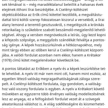
sek té­má­i­val is – még ma­ra­dék­ta­la­nul be­le­il­lik a hat­va­nas évek
ele­jé­nek itt­ho­ni lí­rai be­széd­jé­be. A Cselényi-költészet
objektizálódása az Erők cí­mű kö­tet­tel kez­dő­dik, a meg­vál­tás­tu­
dat­tal bí­ró köl­tői sze­rep fo­ko­za­to­san ki­szo­rul a ver­sek­ből, a lí­rai
alany le­mond a te­rem­tő gesz­tu­sok­ról, s meg­elég­szik a kró­ni­kás
re­to­ri­ka­i­lag is szű­kebb­re sza­bott be­szá­mo­ló-meg­je­le­ní­tő le­he­tő­
sé­gé­vel. Ahogy a vers­ben meg­nö­vek­szik a le­írás, úgy kezd kop­ni
a ki­fe­je­zés szép­sé­ge, a meg­győ­zés szán­dé­kát fel­vált­ja a pon­tos­
ság igé­nye. A ké­pek hoz­zá­szür­kül­nek a hét­köz­nap­ok­hoz, mely
mint tárgy eb­ben az idő­ben ke­rül a Cselényi-költészet köz­pont­
já­ba. A va­ló­di for­du­lat azon­ban nem ek­kor, ha­nem a Kré­ta­kor
(1978) cí­mű kö­tet meg­je­le­né­se­kor kö­vet­ke­zik be.
A pon­tos lát­ta­tást az Erők­ben a nyelv és a ké­pek le­szür­kí­té­se tet­
te le­he­tő­vé. A nyelv itt már nem mint cél, ha­nem mint esz­köz, az
egyet­len lé­te­ző va­ló­ság meg­ra­gad­ha­tó­sá­gá­nak zá­lo­ga sze­re­
pelt. A Cselényi-költészet for­du­la­ta, úgy gon­do­lom, a va­ló­ság­
hoz va­ló vi­szony for­du­la­ta is egy­ben. A nyelv a Kré­ta­kort kö­ve­tő
mű­vek­ben az egy­szer­re több ér­vé­nyes va­ló­ság mo­del­le­zé­sé­nek
lesz az anya­ga, ez a fel­fo­gás­be­li for­du­lat ve­zet át a szö­ve­gek
aleatorikussá vá­lás­hoz is. A vi­lág sok­fé­le­sé­gé­re és ki­is­mer­he­tet­