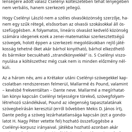
len­sé­gé­re adott vá­lasz Cselényi köl­té­sze­té­ben te­hát lé­nye­gé­ben
nem ver­bá­lis, ha­nem szer­ke­ze­ti jel­le­gű.
Hogy Cselényi Lász­ló nem a szé­les ol­va­só­kö­zön­ség szer­ző­je, ha­
nem egy szűk ré­te­gé, el­ső­sor­ban az ol­va­sói szo­ká­sok­kal áll ös­­
sze­füg­gés­ben. A fo­lya­ma­tos, li­ne­á­ris ol­va­sást ked­ve­lő kö­zön­ség
szá­má­ra ide­ge­nek ezek a ze­nei-ma­te­ma­ti­kai szerkesztettségű
szö­ve­gek, ho­lott ép­pen a szer­ke­ze­ti meg­ol­dá­sok­ban rej­lő já­té­
kos­ság te­het­né őket akár bár­hol ki­nyit­ha­tó, bár­hol el­kezd­he­tő
és bár­mi­kor be­csuk­ha­tó „strand­köny­vek­ké” is. S Cselényi vi­szo­
nyu­lá­sa a köl­té­szet­hez még csak nem is min­den előz­mény nél­
kü­li.
Az a há­rom név, ami a Kré­ta­kor utá­ni Cselényi-szövegekkel kap­
cso­lat­ban rend­sze­re­sen fel­me­rül, Mallarmé és Pound, va­la­mint
– ke­vés­bé frek­ven­tál­tan – Dan­te ne­ve. Mallarmé a meg­ír­ha­tat­
lan könyv kap­csán Cselényi tel­jes­ség­re tö­rek­vő, szö­veg­fo­lyam-
lét­re­ho­zó szán­dé­ká­val, Pound az ide­gen­ség ta­pasz­ta­la­tá­nak
szö­veg­be­írá­sán ke­resz­tül (er­ről bő­veb­ben Mekis D. Já­nos írt),
Dan­te pe­dig a szö­veg le­zár­ha­tat­lan­sá­ga kap­csán (ezt a gon­do­
la­tot H. Nagy Pé­ter ve­tet­te fel) hoz­ha­tó ös­­sze­füg­gés­be a
Cselényi-korpusz irá­nya­i­val. Já­ték­ba hoz­ha­tó azon­ban akár