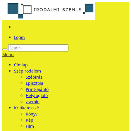
Login
Menu
Címlap
Szépirodalom
Szépírás
Episztola
Print-ajánló
Helyfoglaló
zsemle
Kritika/esszé
Könyv
Kép
Film