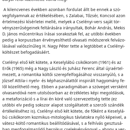
A ki­lenc­ve­nes évek­ben azon­ban for­du­lat állt be en­nek a szö­
veg­fo­lyam­nak az ér­té­ke­lé­sé­ben, s Zalabai, Tő­zsér, Koncsol azon
ér­tel­me­zé­si kí­sér­le­tei mel­lé, me­lyek a Cselényi-vers sa­ját tör­
vény­sze­rű­sé­ge­i­nek fel­tá­rá­sá­ra irá­nyul­tak, Bohár And­rás, Mekis
D. Já­nos műcentrikus írá­sai so­ra­koz­tak fel, az utób­bi évek­ben
pe­dig a kor­pusz­ban ér­vé­nye­sít­he­tő ol­va­sa­ti mód­sze­rek fel­vá­zo­
lá­sá­val valószínűleg H. Nagy Pé­ter tet­te a leg­töb­bet a Cselényi-
költészet be­fo­ga­dá­sá­ért.
Cselényi el­ső két kö­te­te, a Ke­sely­lá­bú csi­kó­ko­rom (1961) és az
Erők (1965) még a Nagy Lász­ló és Ju­hász Fe­renc ál­tal új­ra­ér­tel­
me­zett, a ro­man­ti­ka köl­tői sze­rep­fel­fo­gá­sá­hoz vis­­sza­nyú­ló, s a
Jó­zsef Attila-i nyelv- és kép­hasz­ná­lat­tól ins­pi­rált ha­gyo­mány fe­
lől kö­ze­lít­he­tő meg. Eb­ben a pa­ra­dig­má­ban a szö­ve­get vers­ként
ol­va­san­dó­vá nem utol­sósor­ban az ér­zék­le­tes ké­pi meg­ol­dá­sok,
a metaforizáció s a lí­rai én kö­ré va­ló szer­ve­zett­ség tet­te (ez
utób­bi elv pe­dig sok­szor ala­pot szol­gál­ta­tott a szer­zői szán­dék
ér­té­ke­lé­sé­hez is). Cselényi el­ső két kö­te­te, de fő­ként a Ke­sely­lá­
bú csi­kó­ko­rom koz­mi­kus-mi­to­lo­gi­kus táv­la­tok­ra nyí­ló ké­pe­i­vel, a
vá­tesz-köl­tő ro­man­ti­kus be­ál­lí­tó­dá­sá­val, s a fel­hí­vás gesz­tu­sá­
ban meg­fo­gal­ma­zó­dó he­ro­i­kus cse­lek­vés­vág­­gyal – ahogy a ver­