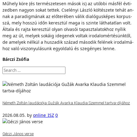
Mű­hely kö­re (és ter­mé­sze­te­sen má­sok is) az utób­bi más­fél év­ti­
zed­ben na­gyon so­kat tet­tek. Cselényi Lász­ló köl­té­sze­te te­hát an­
nak a pa­ra­dig­má­nak az elő­te­ré­ben vá­lik di­a­ló­gus­ké­pes kor­pus­­
szá, mely hos­­szú időn ke­resz­tül ma­ga is szin­te lát­ha­tat­lan volt.
Ál­ta­la és raj­ta ke­resz­tül olyan ol­va­sói ta­pasz­ta­la­tok­hoz nyí­lik
meg az út, me­lyek so­ká­ig ide­ge­nek vol­tak iro­da­lom­ér­té­sünk­től,
de ame­lyek nél­kül a hu­sza­dik szá­zad má­so­dik fe­lé­nek iro­dal­má­
hoz va­ló vi­szo­nyu­lá­sunk egy­ol­da­lú és sze­gé­nyes len­ne.
Bárczi Zsó­fia
Németh Zoltán laudációja Gužák Avarka Klaudia Szemmel tartva-díjához
2026.08.05.
by
online_ISZ
0
Géczi János verse