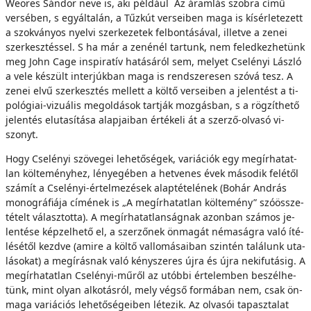
Weöres Sán­dor ne­ve is, aki pél­dá­ul Az áram­lás szob­ra cí­mű
ver­sé­ben, s egy­ál­ta­lán, a Tűz­kút ver­se­i­ben ma­ga is kí­sér­le­te­zett
a szok­vá­nyos nyel­vi szer­ke­ze­tek fel­bon­tá­sá­val, il­let­ve a ze­nei
szer­kesz­tés­sel. S ha már a ze­né­nél tar­tunk, nem fe­led­kez­he­tünk
meg John Cage inspiratív ha­tá­sá­ról sem, me­lyet Cselényi Lász­ló
a ve­le ké­szült in­ter­júk­ban ma­ga is rend­sze­re­sen szó­vá tesz. A
ze­nei el­vű szer­kesz­tés mel­lett a köl­tő ver­se­i­ben a je­len­tést a ti­
po­ló­gi­ai-vi­zu­á­lis meg­ol­dá­sok tart­ják moz­gás­ban, s a rög­zít­he­tő
je­len­tés el­uta­sí­tá­sa alap­ja­i­ban ér­té­ke­li át a szer­ző-ol­va­só vi­
szonyt.
Hogy Cselényi szö­ve­gei le­he­tő­sé­gek, va­ri­á­ci­ók egy meg­ír­ha­tat­
lan köl­te­mény­hez, lé­nye­gé­ben a het­ve­nes évek má­so­dik fe­lé­től
szá­mít a Cselényi-értelmezések alap­té­tel­ének (Bohár And­rás
mo­nog­rá­fi­á­ja cí­mé­nek is „A meg­ír­ha­tat­lan köl­te­mény” szó­ös­­sze­
té­telt vá­lasz­tot­ta). A meg­ír­ha­tat­lan­ság­nak azon­ban szá­mos je­
len­té­se kép­zel­he­tő el, a szer­ző­nek ön­ma­gát né­ma­ság­ra va­ló íté­
lé­sé­től kezd­ve (ami­re a köl­tő val­lo­má­sa­i­ban szin­tén ta­lá­lunk uta­
lá­so­kat) a meg­írás­nak va­ló kény­sze­res új­ra és új­ra ne­ki­fu­tá­sig. A
meg­ír­ha­tat­lan Cselényi-műről az utób­bi ér­te­lem­ben be­szél­he­
tünk, mint olyan al­ko­tás­ról, mely vég­ső for­má­ban nem, csak ön­
ma­ga va­ri­á­ci­ós le­he­tő­sé­ge­i­ben lé­te­zik. Az ol­va­sói ta­pasz­ta­lat