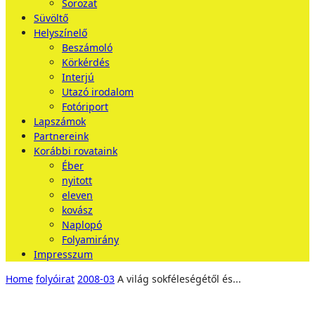
Sorozat
Süvöltő
Helyszínelő
Beszámoló
Körkérdés
Interjú
Utazó irodalom
Fotóriport
Lapszámok
Partnereink
Korábbi rovataink
Éber
nyitott
eleven
kovász
Naplopó
Folyamirány
Impresszum
Home
folyóirat
2008-03
A vi­lág sok­fé­le­sé­gé­től és...