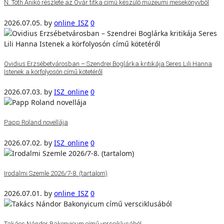
N. Tóth Anikó részlete az Óvár titka című készülő múzeumi mesekönyvből
2026.07.05.
by
online_ISZ
0
Ovidius Erzsébetvárosban – Szendrei Boglárka kritikája Seres Lili Hanna
Istenek a körfolyosón című kötetéről
2026.07.03.
by
ISZ_online
0
Papp Roland novellája
2026.07.02.
by
ISZ_online
0
Irodalmi Szemle 2026/7-8. (tartalom)
2026.07.01.
by
online_ISZ
0
Takács Nándor Bakonyicum című versciklusából