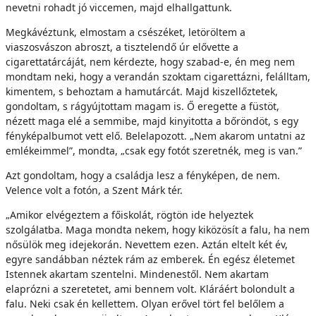
nevetni rohadt jó viccemen, majd elhallgattunk.
Megkávéztunk, elmostam a csészéket, letöröltem a
viaszosvászon abroszt, a tisztelendő úr elővette a
cigarettatárcáját, nem kérdezte, hogy szabad-e, én meg nem
mondtam neki, hogy a verandán szoktam cigarettázni, felálltam,
kimentem, s behoztam a hamutárcát. Majd kiszellőztetek,
gondoltam, s rágyújtottam magam is. Ő eregette a füstöt,
nézett maga elé a semmibe, majd kinyitotta a bőröndöt, s egy
fényképalbumot vett elő. Belelapozott. „Nem akarom untatni az
emlékeimmel”, mondta, „csak egy fotót szeretnék, meg is van.”
Azt gondoltam, hogy a családja lesz a fényképen, de nem.
Velence volt a fotón, a Szent Márk tér.
„Amikor elvégeztem a főiskolát, rögtön ide helyeztek
szolgálatba. Maga mondta nekem, hogy kiközösít a falu, ha nem
nősülök meg idejekorán. Nevettem ezen. Aztán eltelt két év,
egyre sandábban néztek rám az emberek. Én egész életemet
Istennek akartam szentelni. Mindenestől. Nem akartam
elaprózni a szeretetet, ami bennem volt. Kláráért bolondult a
falu. Neki csak én kellettem. Olyan erővel tört fel belőlem a