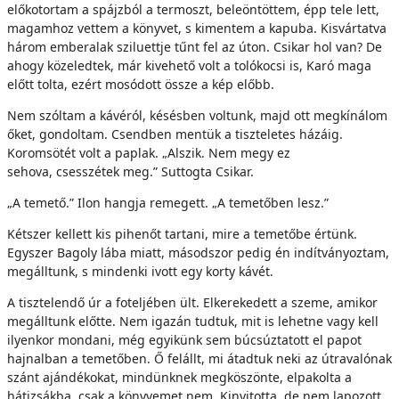
előkotortam a spájzból a termoszt, beleöntöttem, épp tele lett,
magamhoz vettem a könyvet, s kimentem a kapuba. Kisvártatva
három emberalak sziluettje tűnt fel az úton. Csikar hol van? De
ahogy közeledtek, már kivehető volt a tolókocsi is, Karó maga
előtt tolta, ezért mosódott össze a kép előbb.
Nem szóltam a kávéról, késésben voltunk, majd ott megkínálom
őket, gondoltam. Csendben mentük a tiszteletes házáig.
Koromsötét volt a paplak. „Alszik. Nem megy ez
sehova, csesszétek meg.” Suttogta Csikar.
„A temető.” Ilon hangja remegett. „A temetőben lesz.”
Kétszer kellett kis pihenőt tartani, mire a temetőbe értünk.
Egyszer Bagoly lába miatt, másodszor pedig én indítványoztam,
megálltunk, s mindenki ivott egy korty kávét.
A tisztelendő úr a foteljében ült. Elkerekedett a szeme, amikor
megálltunk előtte. Nem igazán tudtuk, mit is lehetne vagy kell
ilyenkor mondani, még egyikünk sem búcsúztatott el papot
hajnalban a temetőben. Ő felállt, mi átadtuk neki az útravalónak
szánt ajándékokat, mindünknek megköszönte, elpakolta a
hátizsákba, csak a könyvemet nem. Kinyitotta, de nem lapozott