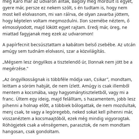
meg Karó már az udvaron álltak, Bagoly még mordult is egyet,
gyere már, persze ez nekem szólt, s én tudtam is, hogy nem
most kell elolvasnom, mi van ráírva, de olyan zavarba jöttem,
hogy képtelen voltam megmozdulni. Ilon szemébe néztem, ő
elmosolyodott, majd lökött egyet rajtam. Eredj már, öreg, ne
miattad fagyjanak meg ezek az udvaromon!
A papírfecnit becsúsztattam a kabátom belső zsebébe. Az utcán
amúgy sem tudnám elolvasni, szar a közvilágítás.
„Mégsem lesz öngyilkos a tisztelendő úr, Ilonnak nem jött be a
megérzése.”
„Az öngyilkosságnak is többféle módja van, Csikar”, mondtam,
leittam a söröm habját, de nem ízlett. Amúgy is csak illemből
mentem a kocsmába, vagy hagyománytiszteletből, vagy mi a
franc. Ültem egy ideig, majd felálltam, s hazamentem, jobb lesz
pihenni a holnap előtt, a többiek bólogattak, de nem mozdultak,
menj csak, te vagy a legöregebb, neked sokat kell pihenni már,
visszanéztem a kocsmaajtóból, ezek még mindig vigyorogtak.
Röhögjetek csak a vénségemen, parasztok, de nem mondtam
hangosan, csak gondoltam.