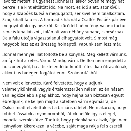
levő tíz métert, s ugyanezt Ilonnál is, akkor bőven felmegy hat
percre is a kint eltöltött idő. Na most, ez idő alatt, azonkívül,
hogy a Szabóék kutyája megugatott, senkivel nem találkoztam.
Szar, kihalt falu ez. A harmadik háznál a Csatlós Pistáék pár éve
megnyitottak egy bisztrót. Kiszűrődött némi fény, valami tüctüc
zene is kihallatszott, talán ott van néhány suhanc, csocsóznak.
De a falu utcája vigasztalanul elhagyatott volt. S most még
nagyobb lesz ez az üresség holnaptól. Papunk sem lesz már.
Ilonnál mennyei illat töltötte be a konyhát. Meg kellett várnunk,
amíg kihűl a rétes. Várni. Mindig várni. De Ilon nem engedett a
huszonegyből, ha a tisztelendő úr kihűlt rétest kap útravalónak,
akkor ti is hidegen fogjátok enni. Szolidaritásból.
Nem volt ellenvetés. Karó felvetette, hogy aludjunk
valamelyikünknél, vagyis értelemszerűen nálam, az én házam
van legközelebb a paplakhoz, hogy hajnalban biztosan együtt
ébredjünk, ne kelljen majd a sötétben várni egymásra, de
Csikar miatt elvetettük ezt a briliáns ötletet. Nem akarom, hogy
többet lássatok a nyomoromból, láttok belőle így is eleget,
mondta szemlesütve. Tudtuk, hogy pelenkában alszik, éjjel nem
leányálom kikerekezni a vécébe, saját maga rakja fel s cseréli