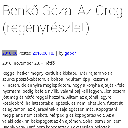
Benkő Géza: Az Öreg
(regényrészlet)
2018-06
Posted
2018.06.18.
|
by
gabor
2016. november 28. – Hétfő
Reggel hatkor megnyikordult a kiskapu. Már rajtam volt a
szürke posztókabátom, a boltba indultam épp, kezem a
kilincsen, de annyira meglepődtem, hogy a konyha ajtaját kifele
nyomtam, pedig befele nyílik. Valami baj kell legyen, Ilon sosem
jött még át hétfő reggel hozzám. Álltam az ajtónál, egyre
közelebbről hallatszottak a lépések, ez nem lehet Ilon, futott át
az agyamon, az ő járásának a zaja egészen más. Kopogtatni
meg pláne nem szokott. Márpedig ez kopogtatás volt. Az a
valaki odakinn bekopogott az én ajtómon. Soha, sem Ilon, sem
Bagoly vagy Karó nem kopogtattak. Egyszerűen bejöttek