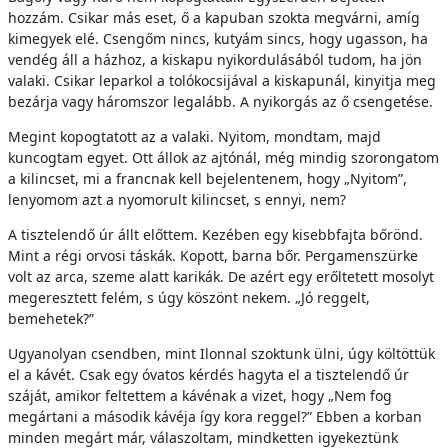
hozzám. Csikar más eset, ő a kapuban szokta megvárni, amíg
kimegyek elé. Csengőm nincs, kutyám sincs, hogy ugasson, ha
vendég áll a házhoz, a kiskapu nyikordulásából tudom, ha jön
valaki. Csikar leparkol a tolókocsijával a kiskapunál, kinyitja meg
bezárja vagy háromszor legalább. A nyikorgás az ő csengetése.
Megint kopogtatott az a valaki. Nyitom, mondtam, majd
kuncogtam egyet. Ott állok az ajtónál, még mindig szorongatom
a kilincset, mi a francnak kell bejelentenem, hogy „Nyitom”,
lenyomom azt a nyomorult kilincset, s ennyi, nem?
A tisztelendő úr állt előttem. Kezében egy kisebbfajta bőrönd.
Mint a régi orvosi táskák. Kopott, barna bőr. Pergamenszürke
volt az arca, szeme alatt karikák. De azért egy erőltetett mosolyt
megeresztett felém, s úgy köszönt nekem. „Jó reggelt,
bemehetek?”
Ugyanolyan csendben, mint Ilonnal szoktunk ülni, úgy költöttük
el a kávét. Csak egy óvatos kérdés hagyta el a tisztelendő úr
száját, amikor feltettem a kávénak a vizet, hogy „Nem fog
megártani a második kávéja így kora reggel?” Ebben a korban
minden megárt már, válaszoltam, mindketten igyekeztünk