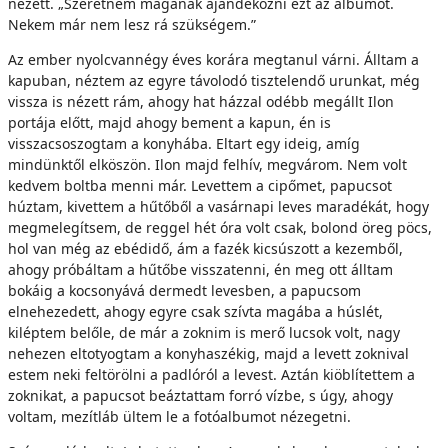
nézett. „Szeretném magának ajándékozni ezt az albumot.
Nekem már nem lesz rá szükségem.”
Az ember nyolcvannégy éves korára megtanul várni. Álltam a
kapuban, néztem az egyre távolodó tisztelendő urunkat, még
vissza is nézett rám, ahogy hat házzal odébb megállt Ilon
portája előtt, majd ahogy bement a kapun, én is
visszacsoszogtam a konyhába. Eltart egy ideig, amíg
mindünktől elköszön. Ilon majd felhív, megvárom. Nem volt
kedvem boltba menni már. Levettem a cipőmet, papucsot
húztam, kivettem a hűtőből a vasárnapi leves maradékát, hogy
megmelegítsem, de reggel hét óra volt csak, bolond öreg pöcs,
hol van még az ebédidő, ám a fazék kicsúszott a kezemből,
ahogy próbáltam a hűtőbe visszatenni, én meg ott álltam
bokáig a kocsonyává dermedt levesben, a papucsom
elnehezedett, ahogy egyre csak szívta magába a húslét,
kiléptem belőle, de már a zoknim is merő lucsok volt, nagy
nehezen eltotyogtam a konyhaszékig, majd a levett zoknival
estem neki feltörölni a padlóról a levest. Aztán kiöblítettem a
zoknikat, a papucsot beáztattam forró vízbe, s úgy, ahogy
voltam, mezítláb ültem le a fotóalbumot nézegetni.