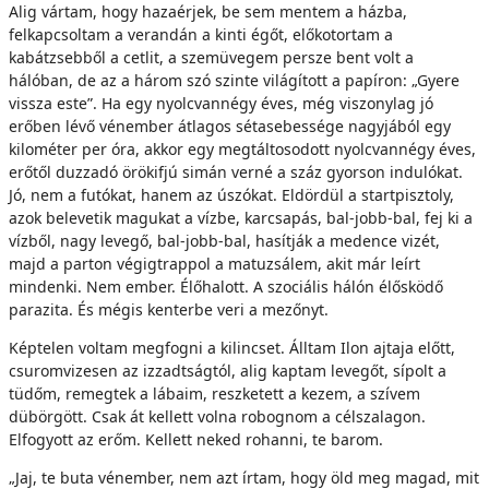
Alig vártam, hogy hazaérjek, be sem mentem a házba,
felkapcsoltam a verandán a kinti égőt, előkotortam a
kabátzsebből a cetlit, a szemüvegem persze bent volt a
hálóban, de az a három szó szinte világított a papíron: „Gyere
vissza este”. Ha egy nyolcvannégy éves, még viszonylag jó
erőben lévő vénember átlagos sétasebessége nagyjából egy
kilométer per óra, akkor egy megtáltosodott nyolcvannégy éves,
erőtől duzzadó örökifjú simán verné a száz gyorson indulókat.
Jó, nem a futókat, hanem az úszókat. Eldördül a startpisztoly,
azok belevetik magukat a vízbe, karcsapás, bal-jobb-bal, fej ki a
vízből, nagy levegő, bal-jobb-bal, hasítják a medence vizét,
majd a parton végigtrappol a matuzsálem, akit már leírt
mindenki. Nem ember. Élőhalott. A szociális hálón élősködő
parazita. És mégis kenterbe veri a mezőnyt.
Képtelen voltam megfogni a kilincset. Álltam Ilon ajtaja előtt,
csuromvizesen az izzadtságtól, alig kaptam levegőt, sípolt a
tüdőm, remegtek a lábaim, reszketett a kezem, a szívem
dübörgött. Csak át kellett volna robognom a célszalagon.
Elfogyott az erőm. Kellett neked rohanni, te barom.
„Jaj, te buta vénember, nem azt írtam, hogy öld meg magad, mit