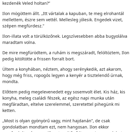
kezdenék Veled holtan?”
Ilon mögöttem állt. „Itt vártalak a kapuban, te meg elrohantál
mellettem, észre sem vettél. Mellesleg jólesik. Engedek vizet,
szépen megfürdesz.”
Ilon-illata volt a törülközőnek. Legszívesebben abba bugyolálva
maradtam volna.
De mire megfürödtem, a ruhám is megszáradt, felöltöztem, Ilon
pedig kitöltötte a frissen forralt bort.
Ültem a konyhában, néztem, ahogy serénykedik, azt akarom,
hogy még friss, ropogós legyen a kenyér a tisztelendő úrnak,
mondta.
Előttem pedig megelevenedett egy sosemvolt élet. Kis ház, kis
konyha, meleg családi fészek, az egész napi munka után
megfáradtan, eltelve szerelemmel, szeretettel pihegünk mi
ketten.
„Most is olyan gyönyörű vagy, mint hajdanán”, de csak
gondolatban mondtam ezt, nem hangosan. Ilon ekkor