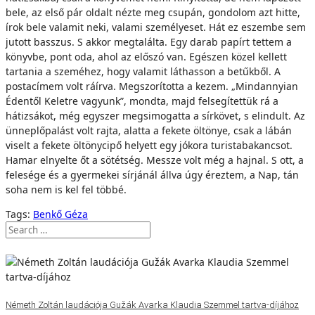
bele, az első pár oldalt nézte meg csupán, gondolom azt hitte,
írok bele valamit neki, valami személyeset. Hát ez eszembe sem
jutott basszus. S akkor megtalálta. Egy darab papírt tettem a
könyvbe, pont oda, ahol az előszó van. Egészen közel kellett
tartania a szeméhez, hogy valamit láthasson a betűkből. A
postacímem volt ráírva. Megszorította a kezem. „Mindannyian
Édentől Keletre vagyunk”, mondta, majd felsegítettük rá a
hátizsákot, még egyszer megsimogatta a sírkövet, s elindult. Az
ünneplőpalást volt rajta, alatta a fekete öltönye, csak a lábán
viselt a fekete öltönycipő helyett egy jókora turistabakancsot.
Hamar elnyelte őt a sötétség. Messze volt még a hajnal. S ott, a
felesége és a gyermekei sírjánál állva úgy éreztem, a Nap, tán
soha nem is kel fel többé.
Tags:
Benkő Géza
Németh Zoltán laudációja Gužák Avarka Klaudia Szemmel tartva-díjához