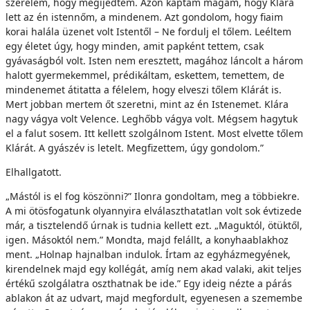
szerelem, hogy megijedtem. Azon kaptam magam, hogy Klára
lett az én istennőm, a mindenem. Azt gondolom, hogy fiaim
korai halála üzenet volt Istentől – Ne fordulj el tőlem. Leéltem
egy életet úgy, hogy minden, amit papként tettem, csak
gyávaságból volt. Isten nem eresztett, magához láncolt a három
halott gyermekemmel, prédikáltam, eskettem, temettem, de
mindenemet átitatta a félelem, hogy elveszi tőlem Klárát is.
Mert jobban mertem őt szeretni, mint az én Istenemet. Klára
nagy vágya volt Velence. Leghőbb vágya volt. Mégsem hagytuk
el a falut sosem. Itt kellett szolgálnom Istent. Most elvette tőlem
Klárát. A gyászév is letelt. Megfizettem, úgy gondolom.”
Elhallgatott.
„Mástól is el fog köszönni?” Ilonra gondoltam, meg a többiekre.
A mi ötösfogatunk olyannyira elválaszthatatlan volt sok évtizede
már, a tisztelendő úrnak is tudnia kellett ezt. „Maguktól, ötüktől,
igen. Másoktól nem.” Mondta, majd felállt, a konyhaablakhoz
ment. „Holnap hajnalban indulok. Írtam az egyházmegyének,
kirendelnek majd egy kollégát, amíg nem akad valaki, akit teljes
értékű szolgálatra oszthatnak be ide.” Egy ideig nézte a párás
ablakon át az udvart, majd megfordult, egyenesen a szemembe