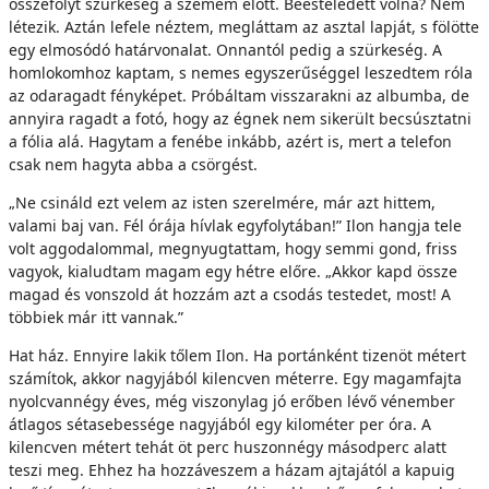
összefolyt szürkeség a szemem előtt. Beesteledett volna? Nem
létezik. Aztán lefele néztem, megláttam az asztal lapját, s fölötte
egy elmosódó határvonalat. Onnantól pedig a szürkeség. A
homlokomhoz kaptam, s nemes egyszerűséggel leszedtem róla
az odaragadt fényképet. Próbáltam visszarakni az albumba, de
annyira ragadt a fotó, hogy az égnek nem sikerült becsúsztatni
a fólia alá. Hagytam a fenébe inkább, azért is, mert a telefon
csak nem hagyta abba a csörgést.
„Ne csináld ezt velem az isten szerelmére, már azt hittem,
valami baj van. Fél órája hívlak egyfolytában!” Ilon hangja tele
volt aggodalommal, megnyugtattam, hogy semmi gond, friss
vagyok, kialudtam magam egy hétre előre. „Akkor kapd össze
magad és vonszold át hozzám azt a csodás testedet, most! A
többiek már itt vannak.”
Hat ház. Ennyire lakik tőlem Ilon. Ha portánként tizenöt métert
számítok, akkor nagyjából kilencven méterre. Egy magamfajta
nyolcvannégy éves, még viszonylag jó erőben lévő vénember
átlagos sétasebessége nagyjából egy kilométer per óra. A
kilencven métert tehát öt perc huszonnégy másodperc alatt
teszi meg. Ehhez ha hozzáveszem a házam ajtajától a kapuig