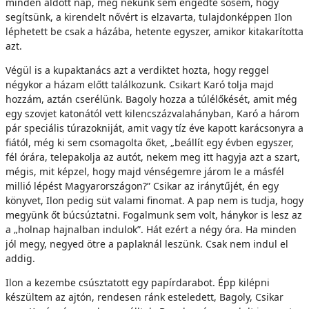
minden áldott nap, még nekünk sem engedte sosem, hogy
segítsünk, a kirendelt nővért is elzavarta, tulajdonképpen Ilon
léphetett be csak a házába, hetente egyszer, amikor kitakarította
azt.
Végül is a kupaktanács azt a verdiktet hozta, hogy reggel
négykor a házam előtt találkozunk. Csikart Karó tolja majd
hozzám, aztán cserélünk. Bagoly hozza a túlélőkését, amit még
egy szovjet katonától vett kilencszázvalahányban, Karó a három
pár speciális túrazokniját, amit vagy tíz éve kapott karácsonyra a
fiától, még ki sem csomagolta őket, „beállít egy évben egyszer,
fél órára, telepakolja az autót, nekem meg itt hagyja azt a szart,
mégis, mit képzel, hogy majd vénségemre járom le a másfél
millió lépést Magyarországon?” Csikar az iránytűjét, én egy
könyvet, Ilon pedig süt valami finomat. A pap nem is tudja, hogy
megyünk őt búcsúztatni. Fogalmunk sem volt, hánykor is lesz az
a „holnap hajnalban indulok”. Hát ezért a négy óra. Ha minden
jól megy, negyed ötre a paplaknál leszünk. Csak nem indul el
addig.
Ilon a kezembe csúsztatott egy papírdarabot. Épp kilépni
készültem az ajtón, rendesen ránk esteledett, Bagoly, Csikar