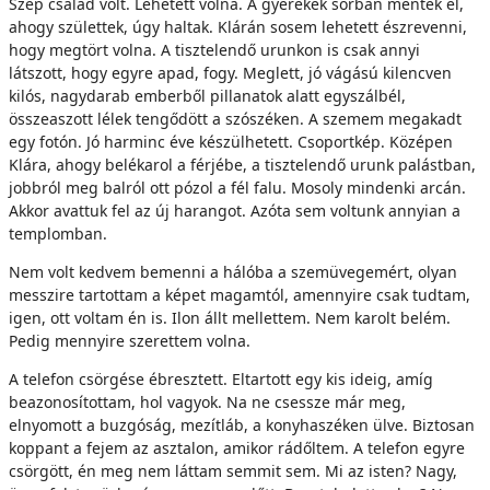
Szép család volt. Lehetett volna. A gyerekek sorban mentek el,
ahogy születtek, úgy haltak. Klárán sosem lehetett észrevenni,
hogy megtört volna. A tisztelendő urunkon is csak annyi
látszott, hogy egyre apad, fogy. Meglett, jó vágású kilencven
kilós, nagydarab emberből pillanatok alatt egyszálbél,
összeaszott lélek tengődött a szószéken. A szemem megakadt
egy fotón. Jó harminc éve készülhetett. Csoportkép. Középen
Klára, ahogy belékarol a férjébe, a tisztelendő urunk palástban,
jobbról meg balról ott pózol a fél falu. Mosoly mindenki arcán.
Akkor avattuk fel az új harangot. Azóta sem voltunk annyian a
templomban.
Nem volt kedvem bemenni a hálóba a szemüvegemért, olyan
messzire tartottam a képet magamtól, amennyire csak tudtam,
igen, ott voltam én is. Ilon állt mellettem. Nem karolt belém.
Pedig mennyire szerettem volna.
A telefon csörgése ébresztett. Eltartott egy kis ideig, amíg
beazonosítottam, hol vagyok. Na ne csessze már meg,
elnyomott a buzgóság, mezítláb, a konyhaszéken ülve. Biztosan
koppant a fejem az asztalon, amikor rádőltem. A telefon egyre
csörgött, én meg nem láttam semmit sem. Mi az isten? Nagy,