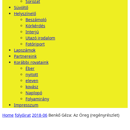
Sorozat
Süvöltő
Helyszínelő
Beszámoló
Körkérdés
Interjú
Utazó irodalom
Fotóriport
Lapszámok
Partnereink
Korábbi rovataink
Éber
nyitott
eleven
kovász
Naplopó
Folyamirány
Impresszum
Home
folyóirat
2018-06
Benkő Géza: Az Öreg (regényrészlet)