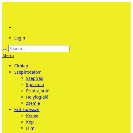
Login
Menu
Címlap
Szépirodalom
Szépírás
Episztola
Print-ajánló
Helyfoglaló
zsemle
Kritika/esszé
Könyv
Kép
Film