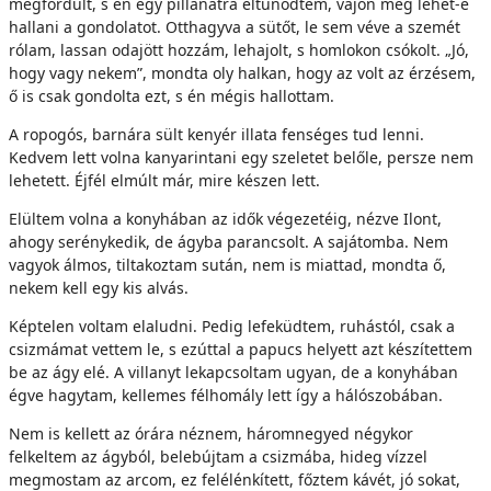
megfordult, s én egy pillanatra eltűnődtem, vajon meg lehet-e
hallani a gondolatot. Otthagyva a sütőt, le sem véve a szemét
rólam, lassan odajött hozzám, lehajolt, s homlokon csókolt. „Jó,
hogy vagy nekem”, mondta oly halkan, hogy az volt az érzésem,
ő is csak gondolta ezt, s én mégis hallottam.
A ropogós, barnára sült kenyér illata fenséges tud lenni.
Kedvem lett volna kanyarintani egy szeletet belőle, persze nem
lehetett. Éjfél elmúlt már, mire készen lett.
Elültem volna a konyhában az idők végezetéig, nézve Ilont,
ahogy serénykedik, de ágyba parancsolt. A sajátomba. Nem
vagyok álmos, tiltakoztam sután, nem is miattad, mondta ő,
nekem kell egy kis alvás.
Képtelen voltam elaludni. Pedig lefeküdtem, ruhástól, csak a
csizmámat vettem le, s ezúttal a papucs helyett azt készítettem
be az ágy elé. A villanyt lekapcsoltam ugyan, de a konyhában
égve hagytam, kellemes félhomály lett így a hálószobában.
Nem is kellett az órára néznem, háromnegyed négykor
felkeltem az ágyból, belebújtam a csizmába, hideg vízzel
megmostam az arcom, ez felélénkített, főztem kávét, jó sokat,