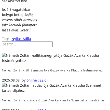
szakasztott klór.
lezárt vágatokban
bolygó beteg
kisfiú,
vaskori
sötét
aranylás,
lakókocsinál fölhajtott
lázas
avasi keserű
.
Tags:
Nyilas Atilla
Németh Zoltán kiállításmegnyitója Gužák Avarka Klaudia festményeihez
2026.08.08.
by
online_ISZ
0
Németh Zoltán laudációja Gužák Avarka Klaudia Szemmel tartva-díjához