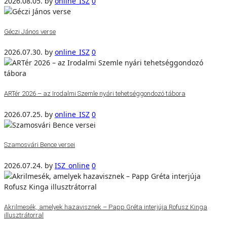
2026.08.05.
by
online_ISZ
0
Géczi János verse
2026.07.30.
by
online_ISZ
0
ARTér 2026 – az Irodalmi Szemle nyári tehetséggondozó tábora
2026.07.25.
by
online_ISZ
0
Szamosvári Bence versei
2026.07.24.
by
ISZ_online
0
Akrilmesék, amelyek hazavisznek – Papp Gréta interjúja Rofusz Kinga
illusztrátorral