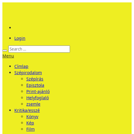
Login
Menu
Címlap
Szépirodalom
Szépírás
Episztola
Print-ajánló
Helyfoglaló
zsemle
Kritika/esszé
Könyv
Kép
Film