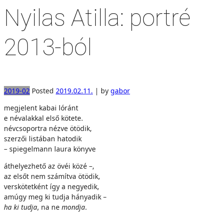
Nyilas Atilla: portré
2013-ból
2019-02
Posted
2019.02.11.
|
by
gabor
megjelent kabai lóránt
e névalakkal első kötete.
névcsoportra nézve ötödik,
szerzői listában hatodik
– spiegelmann laura könyve
áthelyezhető az övéi közé –,
az elsőt nem számítva ötödik,
verskötetként így a negyedik,
amúgy meg ki tudja hányadik –
ha ki tudja
, na ne
mondja
.