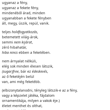
ugyanaz a fény,
ugyanaz a fekete fény,
mindenéből árad, minden
ugyanabban a fekete fényben
áll, megy, úszik, repül, vanik.
teljes
holdfogyatkozás
,
betemetett világ-árok,
semmi
nem kijárat
,
zéró hibahatár,
hiba nincs
ebben a feketében.
nem árnyalat nélküli,
elég sok minden élesen látszik,
(sugar)free
, bár ez
édeskevés
,
az ő feketéjén belül
van, ami még feketébb.
(elbizonytalanodni, tényleg látszik-e az a fény,
vagy a képzelet játéka, fájdalom
ornamentikája, milyen a vakok éje.)
életet menthet és olthat,