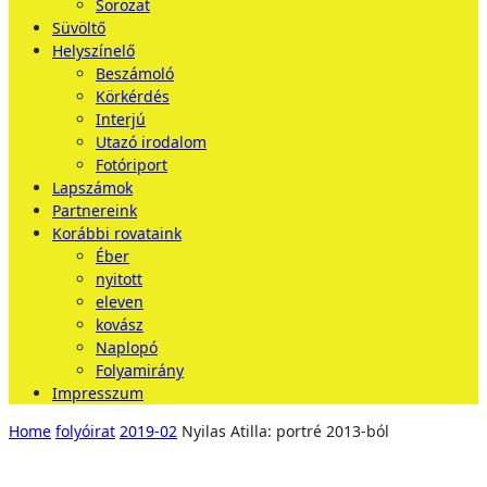
Sorozat
Süvöltő
Helyszínelő
Beszámoló
Körkérdés
Interjú
Utazó irodalom
Fotóriport
Lapszámok
Partnereink
Korábbi rovataink
Éber
nyitott
eleven
kovász
Naplopó
Folyamirány
Impresszum
Home
folyóirat
2019-02
Nyilas Atilla: portré 2013-ból