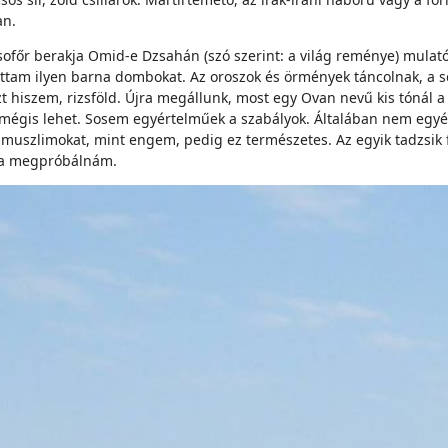
an.
sofőr berakja Omid-e Dzsahán (szó szerint: a világ reménye) mulat
m ilyen barna dombokat. Az oroszok és örmények táncolnak, a sofő
zt hiszem, rizsföld. Újra megállunk, most egy Ovan nevű kis tónál 
or mégis lehet. Sosem egyértelműek a szabályok. Általában nem egy
a muszlimokat, mint engem, pedig ez természetes. Az egyik tadzsik f
 ha megpróbálnám.