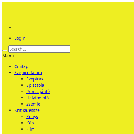
Login
Menu
Címlap
Szépirodalom
Szépírás
Episztola
Print-ajánló
Helyfoglaló
zsemle
Kritika/esszé
Könyv
Kép
Film