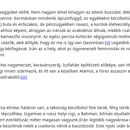
seggüket védik. Nem nagyon lehet kihagyni az altesti buzizást. M
benne. Kermánban mindenki ópiumfüggő, ez egyébként körülbelül iga
ri) buta és erőszakos, de pénzügyekben ravasz, a kurdok életveszé
hhoz képest, ahogyan az irániak az arabokhoz állnak, inkább csal
i-kamaszfiú viszonyról. Az egész perzsa kultúrán végigvonuló motí
utazók, akik állítják, hogy ez ma is így van Qazvinban.
[ii]
Legalább 
 kézfogások. Irán az a hely, ahol az úgynevezett femininitás és nő
ím.
tos nagymecset, karavánszeráj, Iszfahán építészeti előképe, van itt
égi innen származik, és itt van a közelben Alamut, a híres aszaszi
atíraköltő.
[iii]
sa etnikai határon van, a lakosság körülbelül fele török, félig tör
 lépcsőfoka. Izgalmas a rossz helyi cigi, a Bahman, kihívás eljutt
 mert ezerkétszáz méter magasan vagyunk (Irán legtöbb nagyváros
beszólnak nekik a csadoros nénik a baszidzstól. Este nyolc után bol