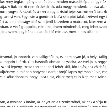
keskeny téglás, igénytelen épület, minden második épület így néz 
tja. A fiúk senkit nem érdekelnek, oda megy mindenki, ahova akar. 
mosolyogva. A kazak és a szerb egy taxistól tejeszacskószerű tasakb
annyi van. Egy este a gondnok kisfia skorpiót talál, szétveri egy té
rt az emeleteságy alsó szintjéről kiszedem a matracot, kiteszem a 
ránban. A vécé guggolós, mint majdnem mindenhol, meg lehet szokni
, jól alszom, egy hónap alatt öt kiló mínusz, mert nincs alkohol.
nvonal, jó tanárok. Van kalligráfia is, ez nem olyan jó, a helyi kal
ttagadó kitérőt. Ő is hasonlít Ahmadinezsádra. Az étel jó. A reggel
szerű lepény, rossz esetben ipari fehér kifli, főtt tojás, sok zöldsé
yűjtőneve, általában hagymás darált borjú lapos nyárson sütve, me
va a kólásdobozra, hogy Coca-Cola, ekkor még ez is izgalmas. Minde
, a nyolcadik imám, az egyetlen a tizenkettőből, akinek a sírja Irá
csos sír, zöld csillárok. Mártírtemető, az irak-iráni háború vagy a 