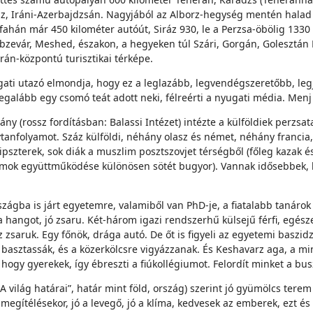
riz, Iráni-Azerbajdzsán. Nagyjából az Alborz-hegység mentén halad 
fahán már 450 kilométer autóút, Siráz 930, le a Perzsa-öbölig 133
abzevár, Meshed, északon, a hegyeken túl Szári, Gorgán, Goleszt
erán-központú turisztikai térképe.
ati utazó elmondja, hogy ez a leglazább, legvendégszeretőbb, leg
galább egy csomó teát adott neki, félreérti a nyugati média. Menj f
ny (rossz fordításban: Balassi Intézet) intézte a külföldiek perzs
nfolyamot. Száz külföldi, néhány olasz és német, néhány francia,
szterek, sok diák a muszlim posztszovjet térségből (főleg kazak és t
lamok együttműködése különösen sötét bugyor). Vannak idősebbek, h
zágba is járt egyetemre, valamiből van PhD-je, a fiatalabb tanárok
ja a hangot, jó zsaru. Két-három igazi rendszerhű külsejű férfi, eg
sz zsaruk. Egy főnök, drága autó. De őt is figyeli az egyetemi baszidz
 basztassák, és a közerkölcsre vigyázzanak. És Keshavarz aga, a mi
, hogy gyerekek, így ébreszti a fiúkollégiumot. Felordít minket a b
A világ határai”, határ mint föld, ország) szerint jó gyümölcs terem 
megítélésekor, jó a levegő, jó a klíma, kedvesek az emberek, ezt és 