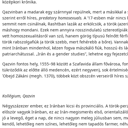
középkori krónika.
Qazvinban a madarak egy szárnnyal repülnek, mert a másikkal a 
szerint erről híres,
predatory homosexuals.
A ’17-esben már nincs 
semmit nem csinálnak, Rashtban lazák az erkölcsök, a török (aze
máshogy mondani. Ezek nem annyira rosszindulatú sztereotípiák a
vett homoszexualitásról van szó, hanem görög típusú felnőtt férf
török rabszolgafiúk (a török szebb, mert fehérebb a bőre). Vannak 
mint Iránban mindenhol, kézen fogva mászkáló fiúk, hosszú és lágy
patriarchátussal. „Irán és a gender studies”, lehetne egy fejezetc
Qazvin fontos hely, 1555–98 között a Szafavida állam fővárosa, fon
tükröződik az előtte álló medencén, ezért negyven), sok értelmis
ʿObejd Zákáni (megh. 1370), többek közt obszcén verseiről híres sz
Kollégium, Qazvin
Négyszázezer ember, ez Iránban kicsi és provinciális. A török-perz
először vagyok Iránban, ez az Irán-megismerés első, orientalizáló
jó a levegő, éget a nap, de nincs nagyon meleg júliusban sem,
kendő, lehetőleg nem színes, lehetőleg nem tapadós farmer, néha 