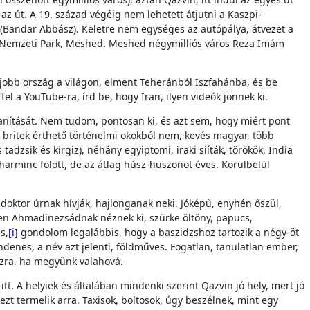
az út. A 19. század végéig nem lehetett átjutni a Kaszpi-
0 (Bandar Abbász). Keletre nem egységes az autópálya, átvezet a
án Nemzeti Park, Meshed. Meshed négymilliós város Reza Imám
jobb ország a világon, elment Teheránból Iszfahánba, és be
el a YouTube-ra, írd be, hogy Iran, ilyen videók jönnek ki.
atanítását. Nem tudom, pontosan ki, és azt sem, hogy miért pont
 britek érthető történelmi okokból nem, kevés magyar, több
adzsik és kirgiz), néhány egyiptomi, iraki siíták, törökök, India
arminc fölött, de az átlag húsz-huszonöt éves. Körülbelül
 doktor úrnak hívják, hajlonganak neki. Jóképű, enyhén őszül,
észen Ahmadinezsádnak néznek ki, szürke öltöny, papucs,
s,
[i]
gondolom legalábbis, hogy a baszidzshoz tartozik a négy-öt
ndenes, a név azt jelenti, földműves. Fogatlan, tanulatlan ember,
uszra, ha megyünk valahová.
itt. A helyiek és általában mindenki szerint Qazvin jó hely, mert jó
ezt termelik arra. Taxisok, boltosok, úgy beszélnek, mint egy