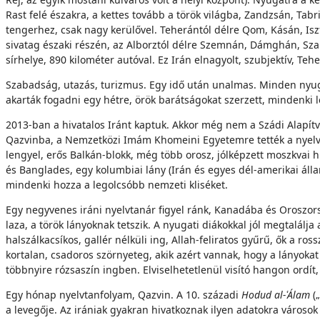
Rast felé északra, a kettes tovább a török világba, Zandzsán, Tab
tengerhez, csak nagy kerülővel. Teherántól délre Qom, Kásán, Isz
sivatag északi részén, az Alborztól délre Szemnán, Dámghán, Sz
sírhelye, 890 kilométer autóval. Ez Irán elnagyolt, szubjektív, Teh
Szabadság, utazás, turizmus. Egy idő után unalmas. Minden nyug
akarták fogadni egy hétre, örök barátságokat szerzett, mindenki le
2013-ban a hivatalos Iránt kaptuk. Akkor még nem a Szádi Alapítvá
Qazvinba, a Nemzetközi Imám Khomeini Egyetemre tették a nyelvta
lengyel, erős Balkán-blokk, még több orosz, jólképzett moszkvai hip
és Banglades, egy kolumbiai lány (Irán és egyes dél-amerikai ál
mindenki hozza a legolcsóbb nemzeti kliséket.
Egy negyvenes iráni nyelvtanár figyel ránk, Kanadába és Oroszors
laza, a török lányoknak tetszik. A nyugati diákokkal jól megtalál
halszálkacsíkos, gallér nélküli ing, Allah-feliratos gyűrű, ők a ros
kortalan, csadoros szörnyeteg, akik azért vannak, hogy a lányokat
többnyire rózsaszín ingben. Elviselhetetlenül visító hangon ordít
Egy hónap nyelvtanfolyam, Qazvin. A 10. századi
Hodud al-ʿÁlam
(„
a levegője. Az irániak gyakran hivatkoznak ilyen adatokra városok 