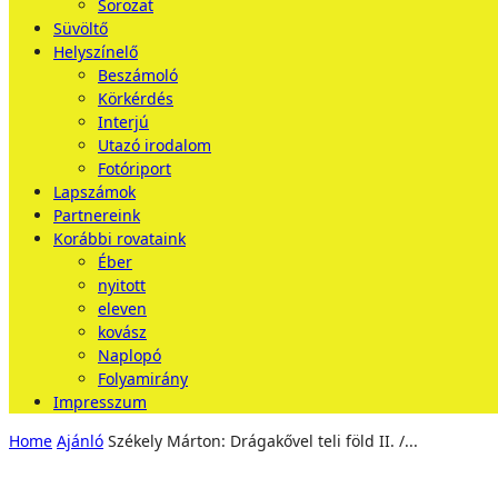
Sorozat
Süvöltő
Helyszínelő
Beszámoló
Körkérdés
Interjú
Utazó irodalom
Fotóriport
Lapszámok
Partnereink
Korábbi rovataink
Éber
nyitott
eleven
kovász
Naplopó
Folyamirány
Impresszum
Home
Ajánló
Székely Márton: Drágakővel teli föld II. /...