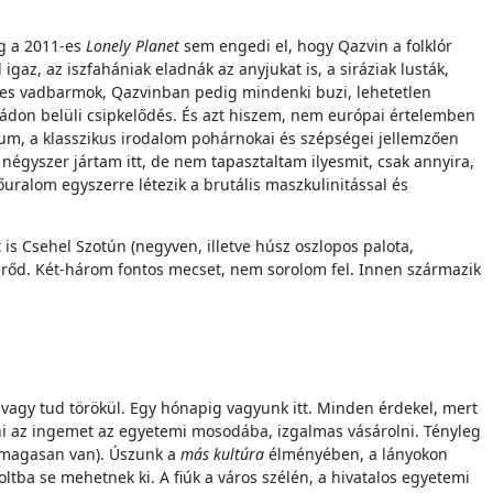
ég a 2011-es
Lonely Planet
sem engedi el, hogy Qazvin a folklór
z, az iszfahániak eladnák az anyjukat is, a siráziak lusták,
lyes vadbarmok, Qazvinban pedig mindenki buzi, lehetetlen
ádon belüli csipkelődés. És azt hiszem, nem európai értelemben
vum, a klasszikus irodalom pohárnokai és szépségei jellemzően
négyszer jártam itt, de nem tapasztaltam ilyesmit, csak annyira,
uralom egyszerre létezik a brutális maszkulinitással és
 is Csehel Szotún (negyven, illetve húsz oszlopos palota,
n erőd. Két-három fontos mecset, nem sorolom fel. Innen származik
ök vagy tud törökül. Egy hónapig vagyunk itt. Minden érdekel, mert
atni az ingemet az egyetemi mosodába, izgalmas vásárolni. Tényleg
a magasan van). Úszunk a
más kultúra
élményében, a lányokon
tba se mehetnek ki. A fiúk a város szélén, a hivatalos egyetemi