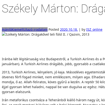
Székely Márton: Drágak
Ajánló
Kiemelt
Utazó irodalom
Posted
2020.10.18.
|
by
ISZ_online
Iránba két légitársaság visz Budapestről, a Turkish Airlines és a P
januárban). A Turkish Airlines drágább, jobb, gyorsabb a csatlak
2013, Turkish Airlines, kényelem, jó kaja. Másodéves egyetemisták
ötvenes férfi fogad minket, nem emlékszem, milyen aga. Elhadar
mondja, ő az. Allah-feliratos, köves gyűrű a kezén. A reptér 50 k
éjjel gyorsan lehet haladni, nappal be van dugulva az egész. Hátu
gyorsan elalszunk.
Irán metaforikus csontváza a Teheránból kiálló három nagy út, kö
Rej, az egyik mostani külváros volt a helyi központ). Nyugatra a 