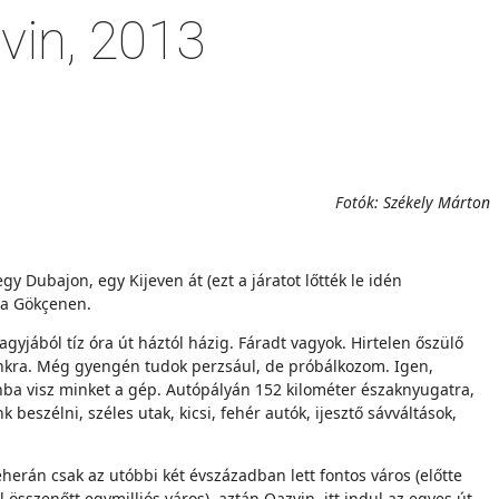
zvin, 2013
Fotók: Székely Márton
gy Dubajon, egy Kijeven át (ezt a járatot lőtték le idén
iha Gökçenen.
yjából tíz óra út háztól házig. Fáradt vagyok. Hirtelen őszülő
nkra. Még gyengén tudok perzsául, de próbálkozom. Igen,
vinba visz minket a gép. Autópályán 152 kilométer északnyugatra,
szélni, széles utak, kicsi, fehér autók, ijesztő sávváltások,
erán csak az utóbbi két évszázadban lett fontos város (előtte
összenőtt egymilliós város), aztán Qazvin, itt indul az egyes út