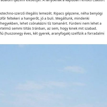
óstechno-szerző illegális lemezét. Ripacs gépzene, néha benyögi
r feltekeri a hangerőt, jó a buli. Megállunk, mindenki
a hegyekben, lehet csónakázni tíz tomanért. Fürdeni nem lehet a
értelmű semmi tiltás Iránban, az sem, hogy kinek mit szabad.
iú (huszonegy éves, két gyerek, aranyfogak) szelfizik a forradalmi