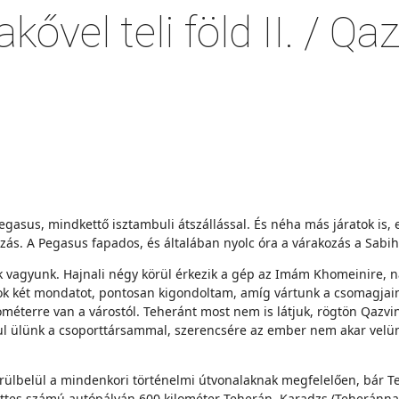
ővel teli föld II. / Qa
egasus, mindkettő isztambuli átszállással. És néha más járatok is, e
ozás. A Pegasus fapados, és általában nyolc óra a várakozás a Sab
 vagyunk. Hajnali négy körül érkezik a gép az Imám Khomeinire, nag
ok két mondatot, pontosan kigondoltam, amíg vártunk a csomagjai
ilométerre van a várostól. Teheránt most nem is látjuk, rögtön Qaz
l ülünk a csoporttársammal, szerencsére az ember nem akar velünk be
rülbelül a mindenkori történelmi útvonalaknak megfelelően, bár Teh
kettes számú autópályán 600 kilométer Teherán, Karadzs (Teheránnal 