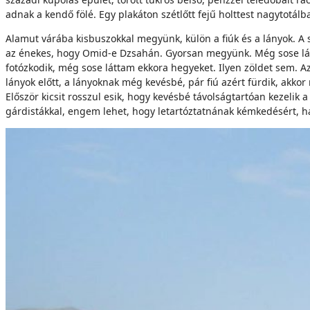
adnak a kendő fölé. Egy plakáton szétlőtt fejű holttest nagytotálb
Alamut várába kisbuszokkal megyünk, külön a fiúk és a lányok. A 
az énekes, hogy Omid-e Dzsahán. Gyorsan megyünk. Még sose látta
fotózkodik, még sose láttam ekkora hegyeket. Ilyen zöldet sem. A
lányok előtt, a lányoknak még kevésbé, pár fiú azért fürdik, akk
Először kicsit rosszul esik, hogy kevésbé távolságtartóan kezelik 
gárdistákkal, engem lehet, hogy letartóztatnának kémkedésért,