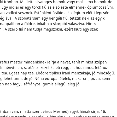
ki Iránban. Mellette sivatagos homok, vagy csak sima homok, de
Egy indiai és egy török fiú az első este elmennek ópiumot szívni,
an vodkát vesznek. Esténként órákig a kollégium előtti lépcsőn
glával. A szobatársam egy bengáli fiú, tetszik neki az egyik
nappaliban a földre, inkább a skorpiót választva. Nincs
. A szerb fiú nem tudja megszokni, ezért kiüti egy szék
ligráfus mester mindenkinek leírja a nevét, tanít minket szépen
i igénytelen, szokásos közel-keleti reggeli, hús nincs, fetához
g, tea. Egész nap tea. Ebédre tipikus iráni menzakaja, jó minőségű,
g lehet unni, de jó. Néha európai ételek, makaróni, pizza, semmi
n nap fagyi, sáfrányos, gumis állagú, elég jó.
nban van, miatta szent város Meshed) egyik fiának sírja, 16.
forradalom qazvini elesettjei. A lányoknak a kapuban rendes csadort