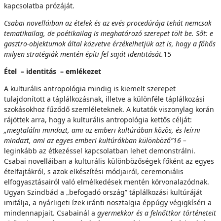
kapcsolatba prózáját.
C
sabai novelláiban az ételek és az evés procedúrája tehát nemcsak
tematikailag, de poétikailag is meghatározó szerepet tölt be. Sőt: e
gasztro-objektumok által közvetve érzékelhetjük azt is, hogy a főhős
milyen stratégiák mentén építi fel saját identitását.
15
Étel – identitás – emlékezet
A kulturális antropológia mindig is kiemelt szerepet
tulajdonított a táplálkozásnak, illetve a különféle táplálkozási
szokásokhoz fűződő szemléleteknek. A kutatók viszonylag korán
rájöttek arra, hogy a kulturális antropológia kettős célját:
„megtalálni mindazt, ami az emberi kultúrában közös, és leírni
mindazt, ami az egyes emberi kultúrákban különböző”
1
6
–
leginkább az étkezéssel kapcsolatban lehet demonstrálni.
Csabai novelláiban a kulturális különbözőségek főként az egyes
ételfajtákról, s azok elkészítési módjairól, ceremoniális
elfogyasztásairól való elmélkedések mentén körvonalazódnak.
Ugyan Szindbád a „befogadó ország” táplálkozási kultúráját
imitálja, a nyárligeti ízek iránti nosztalgia éppúgy végigkíséri a
mindennapjait. Csabainál a
gyermekkor és a felnőttkor történeteit