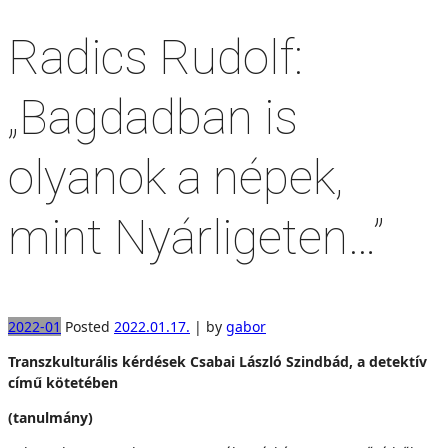
Radics Rudolf:
„Bagdadban is
olyanok a népek,
mint Nyárligeten…”
2022-01
Posted
2022.01.17.
|
by
gabor
Transzkulturális kérdések Csabai László Szindbád, a detektív
című kötetében
(tanulmány)