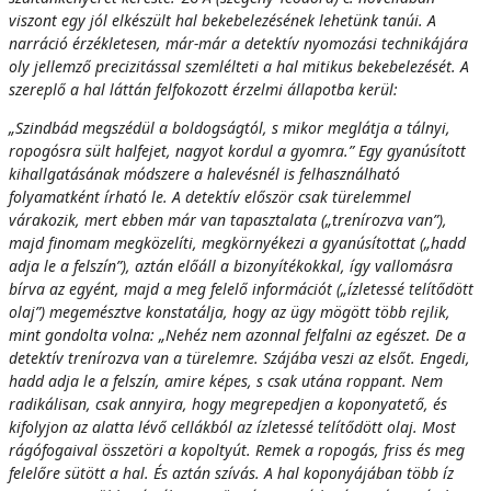
viszont egy jól elkészült hal bekebelezésének lehetünk tanúi. A
narráció érzékletesen, már-már a detektív nyomozási technikájára
oly jellemző precizitással szemlélteti a hal mitikus bekebelezését. A
szereplő a hal láttán felfokozott érzelmi állapotba kerül:
„
Sz
i
n
d
b
á
d megszédül a boldogságtól, s mikor meglátja a tálnyi,
ropogósra sült halfejet, nagyot kordul a gyomra.” Egy gyanúsított
kihallgatásának módszere a halevésnél is felhasználható
folyamatként írható le. A detektív először csak türelemmel
várakozik, mert ebben már van tapasztalata („trenírozva van”),
majd finomam megközelíti, megkörnyékezi a gyanúsítottat („hadd
adja le a felszín”), aztán előáll a bizonyítékokkal, így vallomásra
bírva az egyént, majd a meg felelő információt („ízletessé telítődött
olaj”) megemésztve konstatálja, hogy az ügy mögött több rejlik,
mint gondolta volna: „Nehéz nem azonnal felfalni az egészet. De a
detektív trenírozva van a türelemre. Szájába veszi az elsőt. Engedi,
hadd adja le a felszín, amire képes, s csak utána roppant. Nem
radikálisan, csak annyira, hogy megrepedjen a koponyatető, és
kifolyjon az alatta lévő cellákból az ízletessé telítődött olaj. Most
rágófogaival összetöri a kopoltyút. Remek a ropogás, friss és meg
felelőre sütött a hal. És aztán szívás. A hal koponyájában több íz