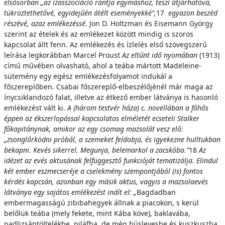
elsősorban „az ízasszociáció rántja egymáshoz, teszi átjárhatóvá,
tükröztethetővé, egyidejűén átélt eseményekké”,
17
e
g
y
a
zon beszéd
részévé, azaz emlékezéssé.
Jon D. Holtzman és Eisemann György
szerint az ételek és az emlékezet között mindig is szoros
kapcsolat állt fenn. Az emlékezés és ízlelés első szövegszerű
leírása legkorábban Marcel Proust
Az eltűnt idő nyomában
(1913)
című művében olvasható, ahol a teába mártott Madeleine-
sütemény egy egész emlékezésfolyamot indukál a
főszereplőben. Csabai főszereplő-elbeszélőjénél már maga az
ínycsiklandozó falat, illetve az étkező ember látványa is hasonló
emlékezést vált ki.
A (három testvér háza) c. novellában a főhős
éppen az ékszerlopással kapcsolatos elméletét ecseteli Stalker
főkapitánynak, amikor az egy csomag mazsolát vesz elő:
„zsonglőrködni próbál, a szemeket feldobja, és igyekezne hulltukban
bekapni. Kevés sikerrel. Megunja, belemarkol a zacskóba.”
18
A
z
idézet az evés aktusának felfüggesztő funkcióját tematizálja. Elindul
két ember eszmecseréje a cselekmény szempont
j
á
b
ó
l (is) fontos
kérdés kapcsán, azonban egy másik aktus, vagyis a mazsolaevés
látványa egy sajátos emlékezést indít el: „
Bagdadban
embermagasságú zibibahegyek állnak a piacokon, s kerül
belőlük teába (mely fekete, mint Kába köve), baklavába,
padlizsántöltelékbe, piláfba, de még húslevesbe és kuszkuszba