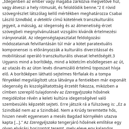
„Idegenben az ember vagy magába zárkózva megvetővé hűl,
vagy átveszi a hely ritmusát, és feloldódik benne.”2 E rövid
szövegrészlet látszólag kellő mértékben meghatározza Csabai
László
Szindbád, a detektív
című kötetének transzkulturális
jegyeit, a másság, az idegenség és az átmenetiség-érzet
szövegbeli megnyilvánulásait vizsgálni kívánók értelmezési
irányvonalát. Az idegenségtapasztalat feldolgozási
módozatainak felvillantásán túl már a kötet paratextuális
komponensei is előirányozzák a kulturális diverzitással és
mobilitással operáló transzkulturális olvasat lehetőségét.3
Ugyanis mind a borítókép, mind a kötetcím elsődlegesen az út,
az utazás és az úton levés dinamizáló értelmű toposzait hívja
elő. A borítóképen látható sejtelmes férfialak és a tompa
fényekkel megvilágított utca látványa a fentiekben már exponált
idegenség és kiszolgáltatottság érzetét fokozza, miközben a
címben szereplő tulajdonnév az
Ezeregyéjszaka
hősének
megidézése révén a keleti kultúra idegenségével való
szembesülés képzetét sejteti. Erre játszik rá a fülszöveg is: „Ez a
Szindbád nem az a Szindbád. Nem a Krúdy teremtette hős,
hiszen nevét egyenesen a mesés Bagdad környékén utazva
kapta […].” Az
Ezeregyéjszaka
tengerjáró hősének említése egy
olyan elvárási horizontot teremt, mely eleve egy kalandos