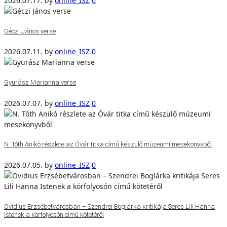
2026.07.17.
by
online_ISZ
0
Géczi János verse
2026.07.11.
by
online_ISZ
0
Gyurász Marianna verse
2026.07.07.
by
online_ISZ
0
N. Tóth Anikó részlete az Óvár titka című készülő múzeumi mesekönyvből
2026.07.05.
by
online_ISZ
0
Ovidius Erzsébetvárosban – Szendrei Boglárka kritikája Seres Lili Hanna
Istenek a körfolyosón című kötetéről