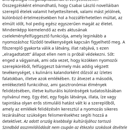
Összegzésként elmondható, hogy Csabai László novelláiban
szereplő ételek valamit helyettesítenek, valami mást jelölnek,
különböző értelmezésekben hol a hozzáférhetetlen múltat, az
elmúlt időt, hol pedig egész egyszerűen magát az életet.
Mindenképp kiemelendő az evés aktusának
cselekményfelfüggesztő funkciója, amely leginkább a
nyomozáshoz fűződő tevékenységek kapcsán figyelhető meg. A
főszereplő gyakorta válik a látvány, illat rabjává, s ezen
„elragadtatott” állapot ellen nem is próbál védekezni. Sőt:
enged a vágyainak, ami oda vezet, hogy kizökken nyomozói
szerepköréből, felfüggeszt bármely más addig végzett
tevékenységet, s kulináris kalandorként dőzsöl az ízletes
falatokban, illetve azok emlékében. Ez átvezet a második,
emlékeztető funkcióhoz, ami gasztronómiai élmények
felidézésében, illetve kulturális különbségek tudatosításában
nyilvánul meg. Egy étel, egy fogás látványa, illata, íze vagy
tapintása olyan erős stimuláló hatást vált ki a szereplőből,
amely az emlékek felidézésén keresztül a nyomozás sikeres
lezárásához szükséges felismerésekhez segíti hozzá a
detektívet.
Az adott ország kisebbségi kultúrájához tartozó
Szindbád asszimilálódását nem csupán az étkezési szokások átvétele