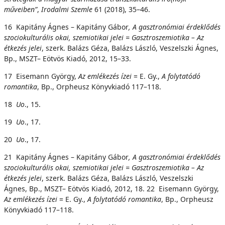
műveiben”
,
Irodalmi Szemle
61 (2018), 35–46.
16 Kapitány Ágnes – Kapitány Gábor
, A gasztronómiai érdeklődés
szociokulturális okai, szemiotikai jelei = Gasztroszemiotika – Az
étkezés jelei
, szerk. Balázs Géza, Balázs László, Veszelszki Ágnes,
Bp., MSZT– Eötvös Kiadó, 2012, 15–33.
17 Eisemann György,
Az emlékezés ízei
= E. Gy.,
A folytatódó
romantika
, Bp., Orpheusz Könyvkiadó 117–118.
18
U
o
., 15.
19
U
o
., 17.
20
U
o
., 17.
21 Kapitány Ágnes – Kapitány Gábor
, A gasztronómiai érdeklődés
szociokulturális okai, szemiotikai
j
e
l
e
i = Gasztroszemiotika – Az
étkezés jelei
, szerk. Balázs Géza, Balázs László, Veszelszki
Ágnes, Bp., MSZT– Eötvös Kiadó, 2012, 18. 22 Eisemann György,
Az emlékezés ízei
= E. Gy.,
A folytatódó romantika
, Bp., Orpheusz
Könyvkiadó 117–118.