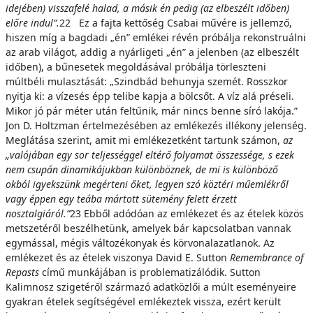
idejében) visszafelé halad, a másik én pedig (az elbe
s
zélt időben)
előre indul”.
22 Ez a fajta kettőség Csabai művére is jellemző,
hiszen míg a bagdadi „én” emlékei révén próbálja rekonstruálni
az arab világot, addig a nyárligeti „én” a jelenben (az elbeszélt
időben), a bűnesetek megoldásával próbálja törleszteni
múltbéli mulasztását: „Szindbád behunyja szemét. Rosszkor
nyitja ki: a vízesés épp telibe kapja a bölcsőt. A víz alá préseli.
Mikor jó pár méter után feltűnik, már nincs benne síró lakója.”
Jon D. Holtzman értelmezésében az emlékezés illékony jelenség.
Meglátása szerint, amit mi emlékezetként tartunk számon,
az
„valójában egy sor teljességgel eltérő folyamat
ö
ss
zessége, s ezek
nem csupán dinamikájukban különböznek, de mi is különböző
okból
i
g
y
e
k
s
z
ü
n
k megérteni őket, legyen szó köztéri műemlékről
vagy éppen egy teába mártott
s
ü
t
e
m
é
n
y felett érzett
nosztalgiáról.”
23 Ebből adódóan az emlékezet és az ételek közös
metszetéről beszélhetünk, amelyek bár kapcsolatban vannak
egymással, mégis változékonyak és körvonalazatlanok. Az
emlékezet és az ételek viszonya David E. Sutton
Rememb
r
a
nc
e of
Repasts
című munkájában is problematizálódik. Sutton
Kalimnosz szigetéről származó adatközlői a múlt eseményeire
gyakran ételek segítségével emlékeztek vissza, ezért került