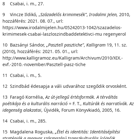
8 Csabai, i. m., 27.
9 Vincze Ildikó, „
S
zázadelős krimimesék”
,
Irodalmi Jelen,
2010,
hozzáférés: 2021. 08. 07., url:
https://www.irodalmijelen.hu/05242013-1042/szazadelos-
krimimesek-csabai-laszloszindbaddetektivci-mu regenyerol
10 Bazsányi Sándor,
„Pasztell pasztiche”
,
Kalligram
19, 11. sz.
(2010), hozzáférés: 2021. 05. 01., url:
http://www.kalligramoz.eu/Kalligram/Archivum/2010/XIX.-
evf.-2010.-november/Pasztell-pasz-tiche
11 Csabai, i. m., 5.
12 Szindbád édesapja a váli udvarához szegődik orvosként.
13 Faragó Kornélia,
A
z út-jellegű értésformák. A térváltás
poétikája és a kulturális narráció
= F. T.,
K
u
l
t
ú
r
á
k
é
s narratívák. Az
idegenség alakzatai
, Újvidék, Forum Könyvkiadó, 2005, 16.
14 Csabai, i. m., 285.
15 Magdalena Roguska,
„Étel
é
s identitás: Identitásépítési
stratégiák a magyar származású transzkulturális író(nő)k