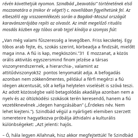
révén követhetjük nyomon. Szindbád „beavatási” történetének első
mozzanatára a (mikor ér véget?) c. novellában figyelhetünk fel. Az
elbeszélő egy visszaemlékezés során a Bagdad–Moszul országút
karavánszerájába repíti az olvasót. Az imát megelőző rituális
mosdás közben egy tóbos arab tejjel kínálja a szomjas fiút:
„
Van még valami fűszeresség a levegőben. Friss kecsketej. Egy
tóbos arab fejte, és, szokás szerint, körbeadja a findzsát, mielőtt
maga inna. A fiú is kap, megköszöni.”31 E mozzanat, a közös
orális aktivitás egyszersmind finom jelzése a társas
viszonyrendszernek, a hierarchia-, valamint az
attitűdviszonyok32 pontos lenyomatát adja. A befogadás
azonban nem zökkenőmentes, például a férfi megérzi a fiú
idegen akcentusát, sőt a kefija helytelen viselését is szóvá teszi.
Az adott közösségbe való betagolódás akadálya azonban nem a
nyelv és az öltözködési szokások terén keresendő, hanem a fiú
vezetéknevének „idegen hangzásában” („Érdekes név. Nem
lehet kiejteni.”). Szindbád végül a nyárligeti elemiben szerzett
ismereteire hagyatkozva próbálja áthidalni a kulturális
különbségeket: „Azt jelenti: hajós.
– Ó, hála legyen Allahnak, hisz akkor megfejtettük! Te Szindbád