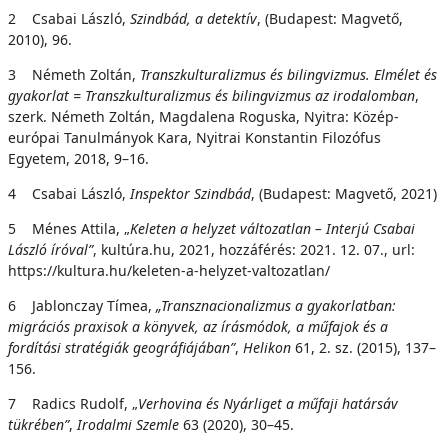
2 Csabai László,
Szindbád,
a detektív
, (Budapest: Magvető,
2010), 96.
3 Németh Zoltán,
Transzkulturalizmus és bilingvizmus. Elmélet és
gyakorlat = Transzkultura
l
iz
m
us és bilingvizmus az irodalomban
,
szerk. Németh Zoltán, Magdalena Roguska, Nyitra: Közép-
európai Tanulmányok Kara, Nyitrai Konstantin Filozófus
Egyetem, 2018, 9–16.
4 Csabai László,
Inspektor Szindbád
, (Budapest: Magvető, 2021)
5 Ménes Attila, „
Keleten a helyzet változatlan – Interjú Csabai
László íróval”
, kultúra.hu, 2021, hozzáférés: 2021. 12. 07., url:
https://kultura.hu/keleten-a-helyzet-valtozatlan/
6 Jablonczay Tímea,
„Transznacionalizmus
a gyakorlatban:
migrációs praxisok a könyvek, az írás
m
ód
o
k
,
a műfajok és a
fordítási stratégiák geográfiájában”
,
H
e
l
iko
n
61, 2. sz. (2015), 137–
156.
7 Radics Rudolf, „
Verhovina
és Nyárliget a műfaji határsáv
tükrében”
,
Irodalmi
Szemle
63 (2020), 30–45.