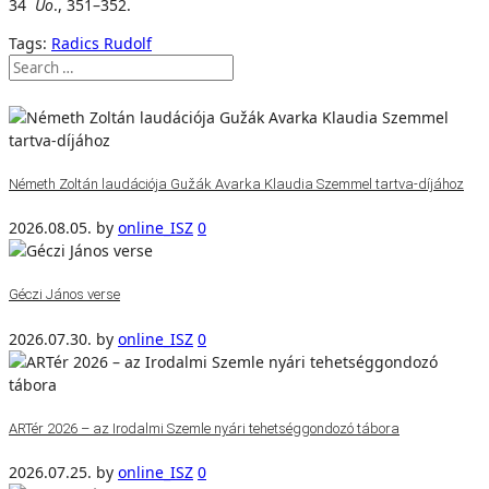
34
U
o
., 351–352.
Tags:
Radics Rudolf
Németh Zoltán laudációja Gužák Avarka Klaudia Szemmel tartva-díjához
2026.08.05.
by
online_ISZ
0
Géczi János verse
2026.07.30.
by
online_ISZ
0
ARTér 2026 – az Irodalmi Szemle nyári tehetséggondozó tábora
2026.07.25.
by
online_ISZ
0