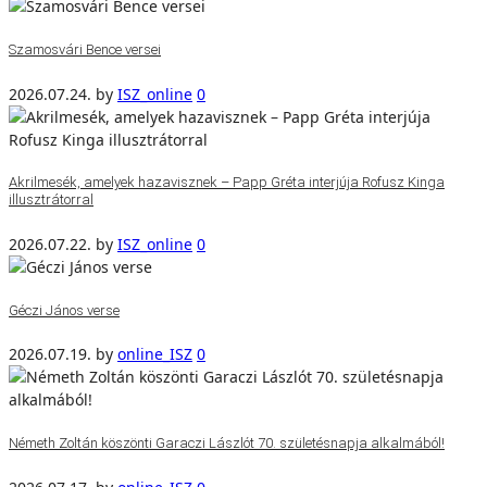
Szamosvári Bence versei
2026.07.24.
by
ISZ_online
0
Akrilmesék, amelyek hazavisznek – Papp Gréta interjúja Rofusz Kinga
illusztrátorral
2026.07.22.
by
ISZ_online
0
Géczi János verse
2026.07.19.
by
online_ISZ
0
Németh Zoltán köszönti Garaczi Lászlót 70. születésnapja alkalmából!