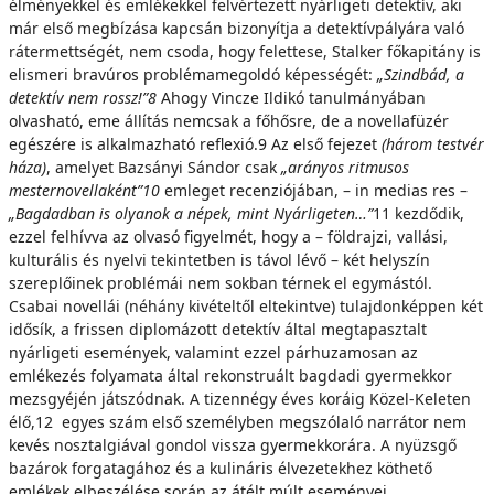
élményekkel és emlékekkel felvértezett nyárligeti detektív, aki
már első megbízása kapcsán bizonyítja a detektívpályára való
rátermettségét, nem csoda, hogy felettese, Stalker főkapitány is
elismeri bravúros problémamegoldó képességét:
„Szindbád, a
detektív nem rossz!”
8
Ahogy Vincze Ildikó tanulmányában
olvasható, eme állítás nemcsak a főhősre, de a novellafüzér
egészére is alkalmazható reflexió.9 Az első fejezet
(
három testvér
háza)
, amelyet Bazsányi Sándor csak
„arányos ritmusos
mesternovellaként”
1
0
emleget recenziójában, – in medias res –
„Bagdadban is olyanok a népek, mint Nyárligeten…”
11 kezdődik,
ezzel felhívva az olvasó figyelmét, hogy a – földrajzi, vallási,
kulturális és nyelvi tekintetben is távol lévő – két helyszín
szereplőinek problémái nem sokban térnek el egymástól.
Csabai novellái (néhány kivételtől eltekintve) tulajdonképpen két
idősík, a frissen diplomázott detektív által megtapasztalt
nyárligeti események, valamint ezzel párhuzamosan az
emlékezés folyamata által rekonstruált bagdadi gyermekkor
mezsgyéjén játszódnak. A tizennégy éves koráig Közel-Keleten
élő,12 egyes szám első személyben megszólaló narrátor nem
kevés nosztalgiával gondol vissza gyermekkorára. A nyüzsgő
bazárok forgatagához és a kulináris élvezetekhez köthető
emlékek elbeszélése során az átélt múlt eseményei