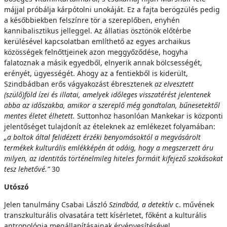
májjal próbálja kárpótolni unokáját. Ez a fajta berögzülés pedig
a későbbiekben felszínre tör a szereplőben, enyhén
kannibalisztikus jelleggel. Az állatias ösztönök előtérbe
kerülésével kapcsolatban említhető az egyes archaikus
közösségek felnőttjeinek azon meggyőződése, hogyha
falatoznak a másik egyedből, elnyerik annak bölcsességét,
erényét, ügyességét. Ahogy az a fentiekből is kiderült,
Szindbádban erős vágyakozást ébresztenek
az elvesztett
(szülő)föld ízei és illatai, amelyek időleges visszatérést jelentenek
abba az időszakba, amikor a szereplő még gondtalan, bűnesetektől
mentes életet élhetett.
Suttonhoz hasonlóan Mankekar is központi
jelentőséget tulajdonít az ételeknek az emlékezet folyamában:
„a boltok által felidézett érzéki benyomásoktól a megvásárolt
termékek kulturális emlékképén át odáig, hogy a megszerzett áru
milyen, az identitás történelmileg hiteles formáit kifejező szokásokat
tesz lehetővé.”
30
Utószó
Jelen tanulmány Csabai László
Szindbád, a detektív
c. művének
transzkulturális olvasatára tett kísérletet, főként a kulturális
antropológia megállapításainak érvényesítésével.