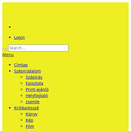
Login
Menu
Címlap
Szépirodalom
Szépírás
Episztola
Print-ajánló
Helyfoglaló
zsemle
Kritika/esszé
Könyv
Kép
Film