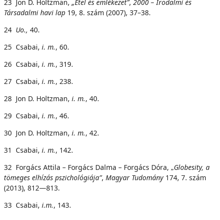
23 Jon D. Holtzman,
„Étel és emlékezet”
,
2000 – Irodalmi és
Társadalmi havi lap
19, 8. szám (2007), 37–38.
24
U
o
.
,
40.
25 Csabai,
i. m.
, 60.
26 Csabai,
i. m.
, 319.
27 Csabai,
i. m.
, 238.
28 Jon D. Holtzman,
i. m.
, 40.
29 Csabai,
i. m.
, 46.
30 Jon D. Holtzman,
i. m.
, 42.
31 Csabai,
i. m.
, 142.
32 Forgács Attila – Forgács Dalma – Forgács Dóra, „
Globesity, a
tömeges elhízás pszichológiája”
,
M
a
g
y
a
r Tudomány
174, 7. szám
(2013), 812—813.
33 Csabai,
i.m.
, 143.