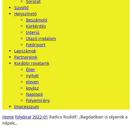
Sorozat
Süvöltő
Helyszínelő
Beszámoló
Körkérdés
Interjú
Utazó irodalom
Fotóriport
Lapszámok
Partnereink
Korábbi rovataink
Éber
nyitott
eleven
kovász
Naplopó
Folyamirány
Impresszum
Home
folyóirat
2022-01
Radics Rudolf: „Bagdadban is olyanok a
népek...