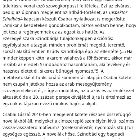
útleírásra vonatkozó szövegkorpuszt feltételez. Ezt az elvárást
pedig az újonnan megjelent Szindbád-történet, az
Inspektor
Szindbád
4 kapcsán készült Csabai-nyilatkozat is megerősíti:
„Amikor a kezdeteken gondolkodtam, biztos voltam benne, hogy
jót tesz a regényemnek ez az egzotikus háttér. Az
Ezeregyéjszaka Szindbádja tulajdonképpen akcióhős:
egyfolytában utazgat, minden problémát megold, teremtő,
sorsát alakító ember. Krúdy Szindbádja épp az ellentéte (…) Ha
mindenképpen kötni akarom valahová a főhősömet, akkor már
inkább az eredeti Szindbádhoz hasonlítanám, aki tevékeny és
hasznos életet él, sikeres bűnügyi nyomozó.”5 A
metatextusként funkcionáló kommentár alapján Csabai kötete
nem csupán játékba hozza az arab mesegyűjtemény
szövegemlékezetét, s így a mobilitás, az utazás és az emlékezet
aktusát,6 de a 20. század perspektívájából újra is értelmezi az
egzotikus tájakon evező mitikus hajós alakját.
Csabai László 2010-ben megjelent kötete részben összefüggő
novellákból áll, melyeket a címszereplő személyén kívül számos
vissza-visszatérő motívum7 (cselekménytér, nyomozás stb.) fűz
egységes egésszé. A novellák hőse, Szindbád egy bagdadi