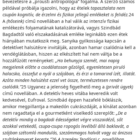
bevezetésre a „prousti antropológia” fogalma. A szerző számos
példával próbálja igazolni, hogy az ételek
tapasztalata nem
csupán kognitív, de érzelmi és fizikai jellegű emlékeket is felidéz.
24
A
(hőseink)
című novellában a hal válik az intenzív fizikai
emlékezés folyamatának katalizátorává, vagyis Szindbád
Bagdadtól való elszakadásának emléke leginkább ezen étek
hiányában mutatkozik meg. Sanyika gyilkossága kapcsán a
detektívet halsütésre invitálják, azonban hamar csalódnia kell a
vendéglátásban, hiszen az elkészített hal nem váltja be a
hozzáfűzött reményeket:
„Ha behunyja szemét, mai napig
megjelenik előtte a csodálatosan gőzölgő, egyenletesen piruló
halacska, összefut a nyál a szájában, és érzi a tamarind ízét, illatát.
Azóta minden halsütést ezzel vet össze, természetesen rendre
csalódik.”
25 Ugyanez a jelenség figyelhető meg a
(privát ügyek)
című novellában. A detektív heves vitába keveredik volt
kedvesével, Eufroval. Szindbád éppen hazafelé bóklászik,
amikor megpillantja a makedón cukrászdáját, a kínálat azonban
nem ragadtatja el a gourmetként viselkedő szereplőt:
„De a
detektív mindig a bagdadi édességeket végre visszaidéző, sőt
azokkal vetekedő, csupa-csupa ropogós levélből álló baklavát, a
szájban szétomló mandulás, szezámmagos halvát vagy az ánizsos
szultánkenyeret kereste.”
26
A (szegény Teodóra) c. novellában