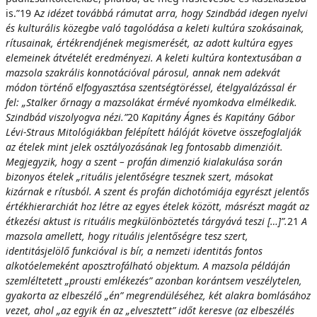
is.”19 A
z idézet továbbá rámutat arra, hogy Szindbád idegen nyelvi
és kulturális közegbe való tagolódása a keleti kultúra szokásainak,
rítusainak, értékrendjének megismerését, az adott kultúra egyes
elemeinek átvételét eredményezi. A keleti kultúra kontextusában a
mazsola szakrális konnotációval párosul, annak nem adekvát
módon történő elfogyasztása szentségtöréssel, ételgyalázással ér
fel: „Stalker őrnagy a mazsolákat érmévé nyomkodva elmélkedik.
Szindbád viszolyogva nézi.”
20
K
ap
i
t
á
n
y Ágnes és Kapitány Gábor
Lévi-Straus Mitológiákban felépített hálóját követve összefoglalják
az ételek mint jelek osztályozásának leg fontosabb dimenzióit.
Megjegyzik, hogy a szent – profán dimenzió kialakulása során
bizonyos ételek „rituális jelentőségre tesznek szert, másokat
kizárnak e rítusból. A szent és profán dichotómiája egyrészt jelentős
értékhierarchiát hoz létre az egyes ételek között, másrészt magát az
étkezési aktust is rituális megkülönböztetés tárgyává teszi […]”.
21
A
mazsola amellett, hogy rituális jelentőségre tesz szert,
identitásjelölő funkcióval is bír, a nemzeti identitás fontos
alkotóelemeként aposztrofálható objektum. A mazsola példáján
szemléltetett „prousti emlékezés” azonban korántsem veszélytelen,
gyakorta az elbeszélő „én” megrendüléséhez, két alakra bomlásához
vezet, ahol „az egyik én az
„
el
v
es
z
te
t
t
” időt keresve (az elbeszélés