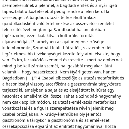
szembekerülnek a jelennel, a bagdadi emlék és a nyárligeti
tapasztalat ütköztetéséből pedig rendre a jelen kerül ki
vereséggel. A bagdadi utazás térközi-kultúraközi
gondolkodásként való értelmezése az összevető szemlélet
felerősítésével megtanítja Szindbádot hasonlatokban
tájékozódni, ezzel kialakítva a kulturális fordítás
eljárásmódját,13 amelyben a saját idegenszerűsége is
kidomborodik: „Szindbád leült, hátradőlt, s az emberi lét
legértelmesebb tevékenységét kezdte folytatni: élvezte, hogy
van. És ím, lecsukódó szemmel észrevette – mert az embernek
mindig be kell zárnia szemét, ha igazából meg akar látni
valamit –, hogy hazaérkezett. Nem Nyárligeten van, hanem
Bagdadban [….].”14 Csabai elbeszélője az utazásmetaforikát és
a hasonlósági viszonylatot főként a gasztronómia tárgykörére
terjeszti ki, amelyben a saját és az elsajátított kultúrát egy
hasonlat elemeiként köti össze. Tehát a Szindbád-hagyomány
nem csak explicit módon, az utazás-emlékezés metaforikus
vonatkozásai és a figura szerepeltetése révén jelenik meg
Csabai prózájában. A Krúdy-életműben oly jelentős
gasztronómia tárgykör, a gasztronómia és az emlékezet
összekapcsolása egyaránt az említett hagyománnyal hozza