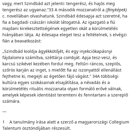
vagy, mert Szindbád azt jelenti: tengerész, és hajós meg
tengerész az ugyanaz.”33 A második mozzanatról a
(fényképek)
c. novellában olvashatunk. Szindbád édesapja azt szeretné, ha
fia a bagdadi császári iskolát látogatná. Az igazgató a fiú
majdani kirekesztettségének egyetlen okát a körülmetélés
hiányában látja. Az édesapa eleget tesz a feltételnek, s elvégzi
fián a beavatkozást:
„Szindbád kioldja ágyékkötőjét, és egy injekciókapásnyi
fájdalomra számítva, széttárja combját. Apja tesz-vesz, és
karcsú szikével kezében fordul meg. Feltűri ráncos, szeplős,
szőrös karján az inget, s mielőtt fia az iszonyattól ellenállást
fejthetne ki, megejti az égetően fájó vágást.” 34A többségi
kultúra egyes szokásainak elsajátítása, a névadás és a
körülmetélés rituális mozzanata olyan formáló erővé válnak,
amelyek képesek identitást teremteni és fenntartani a szereplő
számára.
—
1 A tanulmány írása alatt a szerző a magyarországi Collegium
Talentum ösztöndíjában részesült.