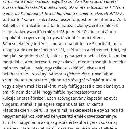
van, mint a többi részében együttvéve.” Az étkezés során az étel
élvezete felülkerekedik a detektíven, aki szinte extázisba esik:” Nem
csoda, ha
Sz
i
n
d
b
á
d
na
k le kell hunynia a szemét az élvezettől.”
27
A
z
„otthontól” való elszakadással összefüggésben említhető a W. R.
Batsell és munkatársai által tematizált „kényszerítő emlékek”
ereje. A „kényszerítő emlékek”28 jelenléte Csabai művében
leginkább a nyers máj fogyasztásánál érhető tetten: „–
Bűncselekmény történt – mutat a halott testre Szindbád, majd
kikapja a doktor kezéből a szikét, széthúzza a felhasított bőrt, ejt
még két segédmetszést, kotor egy nagyot a belek között, s mikor
megtalálja, amit keresett, egy szikével, megint rásegít. Kiemeli a
méretes májat. Levág egy csíkot a széléből, élvezettel
beleharap.”29 Bazsányi Sándor a
(félreértés)
c. novellában
szemléltetett bonctermi jelenetre szövegzárványként tekint,
vagyis olyan mellékszálként, mely felfüggeszti a cselekményt, s
amiről nem derül ki, hogy miféle nyomozástörténeti
kulcsjelenetet ábrázol. Ezen szövegzárvány kapcsán az evés
vulgáris, animális jellegére kapunk utalást. Miként a
későbbiekben kiderül, a nyers máj bekebelezése egy Szindbád
nagymamájához köthető kényszerítő emlék következménye.
Schiffer nagymama az újságokból értesül a nyers csukamáj
bőséges vitamintartalmáról, s csukamáj híján Marshall-féle