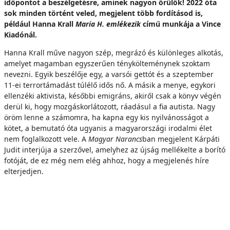
időpontot a beszélgetésre, aminek nagyon örülök! 2022 óta
sok minden történt veled, megjelent több fordításod is,
például Hanna Krall
Maria H. emlékezik
című munkája a Vince
Kiadónál.
Hanna Krall műve nagyon szép, megrázó és különleges alkotás,
amelyet magamban egyszerűen ténykölteménynek szoktam
nevezni. Egyik beszélője egy, a varsói gettót és a szeptember
11-ei terrortámadást túlélő idős nő. A másik a menye, egykori
ellenzéki aktivista, későbbi emigráns, akiről csak a könyv végén
derül ki, hogy mozgáskorlátozott, ráadásul a fia autista. Nagy
öröm lenne a számomra, ha kapna egy kis nyilvánosságot a
kötet, a bemutató óta ugyanis a magyarországi irodalmi élet
nem foglalkozott vele. A
Magyar Narancs
ban megjelent Kárpáti
Judit interjúja a szerzővel, amelyhez az újság mellékelte a borító
fotóját, de ez még nem elég ahhoz, hogy a megjelenés híre
elterjedjen.