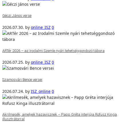
Géczi János verse
2026.07.30.
by
online_ISZ
0
ARTér 2026 – az Irodalmi Szemle nyári tehetséggondozó tábora
2026.07.25.
by
online_ISZ
0
Szamosvári Bence versei
2026.07.24.
by
ISZ_online
0
Akrilmesék, amelyek hazavisznek – Papp Gréta interjúja Rofusz Kinga
illusztrátorral