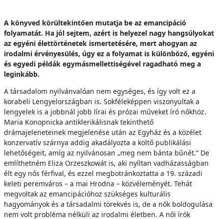
A könyved körültekintően mutatja be az emancipáció
folyamatát. Ha jól sejtem, azért is helyezel nagy hangsúlyokat
az egyéni élettörténetek ismertetésére, mert ahogyan az
irodalmi érvényesülés, úgy ez a folyamat is különböző, egyéni
és egyedi példák egymásmellettiségével ragadható meg a
leginkább.
A társadalom nyilvánvalóan nem egységes, és így volt ez a
korabeli Lengyelországban is. Sokféleképpen viszonyultak a
lengyelek is a jobbnál jobb lírai és prózai műveket író nőkhöz.
Maria Konopnicka antiklerikálisnak tekinthető
drámajeleneteinek megjelenése után az Egyház és a közélet
konzervatív szárnya addig akadályozta a költő publikálási
lehetőségeit, amíg az nyilvánosan „meg nem bánta bűnét.” De
említhetném Eliza Orzeszkowát is, aki nyíltan vadházasságban
élt egy nős férfival, és ezzel megbotránkoztatta a 19. századi
keleti peremváros – a mai Hrodna – közvéleményét. Tehát
megvoltak az emancipációhoz szükséges kulturális
hagyományok és a társadalmi törekvés is, de a nők boldogulása
nem volt probléma nélküli az irodalmi életben. A női írók