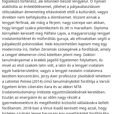
foglalkozó történész, aki kitűnően beszél lengyelül. Ő nyilván
alakította az érdeklődésemet, jóllehet a pályaválasztásom
időszakában átmenetileg eltávolodott ettől a kultúrától, vagyis
direkten nem befolyásolta a döntésemet. Viszont annak a
lengyel férfinak, aki máig a férjem, nagy szerepe van abban,
hogy lengyel szakra jelentkeztem és ott is maradtam. Diploma
környékén keresett meg Pálfalvi Lajos, a magyarországi lengyel
irodalomtörténet és műfordítás guruja, aki elhivatottan segíti a
pályakezdő polonistákat. Neki köszönhetően kaptam meg egy
modernista író, Stefan Żeromski szövegének a fordítását, amely
a
Lengyel dekameron
című kötetben jelent meg. Doktori
tanulmányaimat a krakkói Jagelló Egyetemen folytattam, és
mivel az első szakom latin volt, a latin és a lengyel irodalom
egyik határterületére, vagyis a lengyel neolatin irodalomra
kezdtem koncentrálni. Jerzy Axer professzor jóvoltából lehettem
a
Latinitas Polona
(2014) című tanulmánykötet fordítója a Varsói
Egyetem Artes Liberales Kara és az akkori MTA
Irodalomtudományi Intézete együttműködésének keretében.
Ezután az energiáim és az időm nagy részét a
gyermeknevelésre és megélhetést biztosító vállalásokra kellett
fordítanom. 2018-ban a Vince Kiadó keresett meg azzal, hogy
hirtelen szükség lenne beugrani egy novelláskötet fordításába,