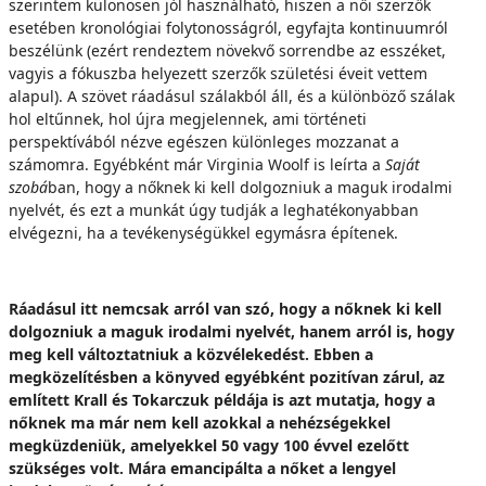
szerintem különösen jól használható, hiszen a női szerzők
esetében kronológiai folytonosságról, egyfajta kontinuumról
beszélünk (ezért rendeztem növekvő sorrendbe az esszéket,
vagyis a fókuszba helyezett szerzők születési éveit vettem
alapul). A szövet ráadásul szálakból áll, és a különböző szálak
hol eltűnnek, hol újra megjelennek, ami történeti
perspektívából nézve egészen különleges mozzanat a
számomra. Egyébként már Virginia Woolf is leírta a
Saját
szobá
ban, hogy a nőknek ki kell dolgozniuk a maguk irodalmi
nyelvét, és ezt a munkát úgy tudják a leghatékonyabban
elvégezni, ha a tevékenységükkel egymásra építenek.
Ráadásul itt nemcsak arról van szó, hogy a nőknek ki kell
dolgozniuk a maguk irodalmi nyelvét, hanem arról is, hogy
meg kell változtatniuk a közvélekedést. Ebben a
megközelítésben a könyved egyébként pozitívan zárul, az
említett Krall és Tokarczuk példája is azt mutatja, hogy a
nőknek ma már nem kell azokkal a nehézségekkel
megküzdeniük, amelyekkel 50 vagy 100 évvel ezelőtt
szükséges volt. Mára emancipálta a nőket a lengyel