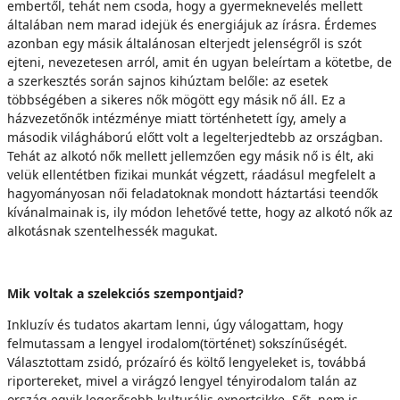
embertől, tehát nem csoda, hogy a gyermeknevelés mellett
általában nem marad idejük és energiájuk az írásra. Érdemes
azonban egy másik általánosan elterjedt jelenségről is szót
ejteni, nevezetesen arról, amit én ugyan beleírtam a kötetbe, de
a szerkesztés során sajnos kihúztam belőle: az esetek
többségében a sikeres nők mögött egy másik nő áll. Ez a
házvezetőnők intézménye miatt történhetett így, amely a
második világháború előtt volt a legelterjedtebb az országban.
Tehát az alkotó nők mellett jellemzően egy másik nő is élt, aki
velük ellentétben fizikai munkát végzett, ráadásul megfelelt a
hagyományosan női feladatoknak mondott háztartási teendők
kívánalmainak is, ily módon lehetővé tette, hogy az alkotó nők az
alkotásnak szentelhessék magukat.
Mik voltak a szelekciós szempontjaid?
Inkluzív és tudatos akartam lenni, úgy válogattam, hogy
felmutassam a lengyel irodalom(történet) sokszínűségét.
Választottam zsidó, prózaíró és költő lengyeleket is, továbbá
riportereket, mivel a virágzó lengyel tényirodalom talán az
ország egyik legerősebb kulturális exportcikke. Sőt, nem is