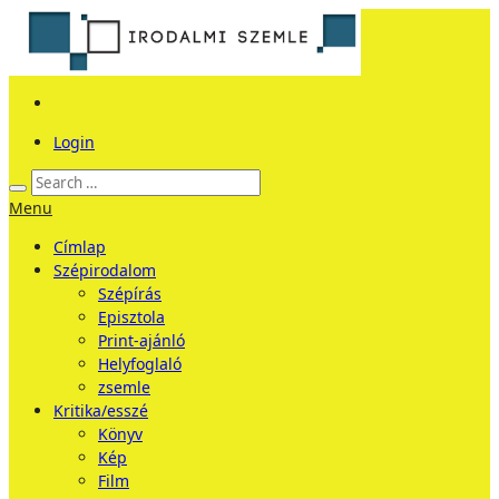
Login
Menu
Címlap
Szépirodalom
Szépírás
Episztola
Print-ajánló
Helyfoglaló
zsemle
Kritika/esszé
Könyv
Kép
Film