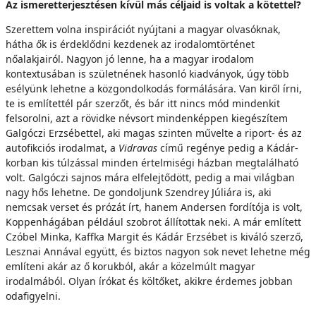
Az ismeretterjesztésen kívül más céljaid is voltak a kötettel?
Szerettem volna inspirációt nyújtani a magyar olvasóknak,
hátha ők is érdeklődni kezdenek az irodalomtörténet
nőalakjairól. Nagyon jó lenne, ha a magyar irodalom
kontextusában is születnének hasonló kiadványok, úgy több
esélyünk lehetne a közgondolkodás formálására. Van kiről írni,
te is említettél pár szerzőt, és bár itt nincs mód mindenkit
felsorolni, azt a rövidke névsort mindenképpen kiegészítem
Galgóczi Erzsébettel, aki magas szinten művelte a riport- és az
autofikciós irodalmat, a
Vidravas
című regénye pedig a Kádár-
korban kis túlzással minden értelmiségi házban megtalálható
volt. Galgóczi sajnos mára elfelejtődött, pedig a mai világban
nagy hős lehetne. De gondoljunk Szendrey Júliára is, aki
nemcsak verset és prózát írt, hanem Andersen fordítója is volt,
Koppenhágában például szobrot állítottak neki. A már említett
Czóbel Minka, Kaffka Margit és Kádár Erzsébet is kiváló szerző,
Lesznai Annával együtt, és biztos nagyon sok nevet lehetne még
említeni akár az ő korukból, akár a közelmúlt magyar
irodalmából. Olyan írókat és költőket, akikre érdemes jobban
odafigyelni.