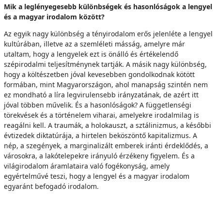
Mik a leglényegesebb különbségek és hasonlóságok a lengyel
és a magyar irodalom között?
Az egyik nagy különbség a tényirodalom erős jelenléte a lengyel
kultúrában, illetve az a szemléleti másság, amelyre már
utaltam, hogy a lengyelek ezt is önálló és értékelendő
szépirodalmi teljesítménynek tartják. A másik nagy különbség,
hogy a költészetben jóval kevesebben gondolkodnak kötött
formában, mint Magyarországon, ahol manapság szintén nem
ez mondható a líra legvirulensebb irányzatának, de azért itt
jóval többen művelik. És a hasonlóságok? A függetlenségi
törekvések és a történelem viharai, amelyekre irodalmilag is
reagálni kell. A traumák, a holokauszt, a sztálinizmus, a későbbi
évtizedek diktatúrája, a hirtelen beköszöntő kapitalizmus. A
nép, a szegények, a marginalizált emberek iránti érdeklődés, a
városokra, a lakótelepekre irányuló érzékeny figyelem. És a
világirodalom áramlataira való fogékonyság, amely
egyértelművé teszi, hogy a lengyel és a magyar irodalom
egyaránt befogadó irodalom.