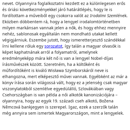
nevet. Olyannyira foglalkoztatni kezdett ez a különlegesen erős
és óriási következményekkel járó határátlépés, hogy le is
fordítottam a műveiből egy csokorra valót az
Irodalmi Szemlé
nek.
Eközben döbbentem rá, hogy a lengyel irodalomtörténetben
milyen markánsan vannak jelen a nők, és hogy ehhez mennyire
nehéz, sablonosak egyáltalán nem mondható utakat kellett
végigjárniuk. Eszembe jutott, hogy ismeretterjesztő szándékkal
írni kellene róluk egy
sorozatot
, így talán a magyar olvasók is
képet kaphatnának arról a folyamatról, amelynek
eredményeképp mára két nő is van a lengyel Nobel-díjas
írásművészek között. Szeretném, ha a költőként és
műfordítóként is kiváló Wisława Szymborskáról neve is
elhangozna, mert elképesztő művei vannak. Egyébként az már a
könyv írása során világossá vált, hogy ez a jelenség csak magyar
viszonylatokból szemlélve egyedülálló, Szlovákiában vagy
Csehországban is van példa a női alkotók kanonizációjára –
olyannyira, hogy az egyik 19. századi cseh alkotó, Božena
Němcová bankjegyen is szerepel. Igaz, ezek a szerzők talán
még annyira sem ismertek Magyarországon, mint a lengyelek.