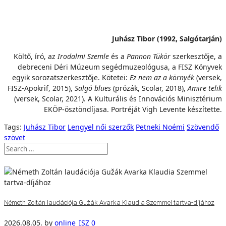
Juhász Tibor (1992, Salgótarján)
Költő, író, az
Irodalmi Szemle
és a
Pannon Tükör
szerkesztője, a
debreceni Déri Múzeum segédmuzeológusa, a FISZ Könyvek
egyik sorozatszerkesztője. Kötetei:
Ez nem az a környék
(versek,
FISZ-Apokrif, 2015),
Salgó blues
(prózák, Scolar, 2018),
Amire telik
(versek, Scolar, 2021). A Kulturális és Innovációs Minisztérium
EKÖP-ösztöndíjasa. Portréját Vigh Levente készítette.
Tags:
Juhász Tibor
Lengyel női szerzők
Petneki Noémi
Szövendő
szövet
Németh Zoltán laudációja Gužák Avarka Klaudia Szemmel tartva-díjához
2026.08.05.
by
online_ISZ
0