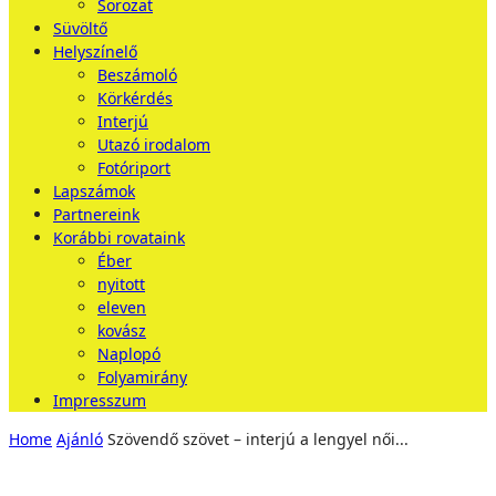
Sorozat
Süvöltő
Helyszínelő
Beszámoló
Körkérdés
Interjú
Utazó irodalom
Fotóriport
Lapszámok
Partnereink
Korábbi rovataink
Éber
nyitott
eleven
kovász
Naplopó
Folyamirány
Impresszum
Home
Ajánló
Szövendő szövet – interjú a lengyel női...