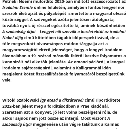
Petneki Noémi műfordító 2020-ban indított esszésorozatot az
Irodalmi Szemle
online felületén, amelyben fontos lengyel női
szerzők életrajzát és pályaképét ismertette a magyarul olvasó
közönséggel. A szövegeket azóta jelentősen átdolgozta,
továbbá nyolc új résszel egészítette ki, aminek köszönhetően
A szabadság útjai – Lengyel női szerzők a kezdetektől az irodalmi
Nobel-díjig
című kötetében tágabb időperspektívával, de a
tőle megszokott olvasmányos módon tárgyalja azt a
magyarországitól eltérő jelenséget, hogy a lengyel irodalom
élvonalában a 19. század második felétől kezdve folyamatos a
kanonizált női alkotók jelenléte. Az emancipációról, a lengyel
irodalom sajátosságairól, valamint a Kalligramnál idén
megjelent kötet összeállításának folyamatáról beszélgettünk
vele.
Witold Szabłowski
Így etesd a diktátorod!
című riportkötete
2022-ben jelent meg a fordításodban a Prae Kiadónál.
Szerettem azt a könyvet, jó lett volna beszélgetni róla, de
akkor sajnos nem jött össze az interjú. Most viszont
A
szabadság útjai
megjelenése után végre találtunk alkalmas