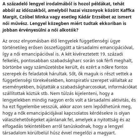
A századelő lengyel irodalmából is hozol példákat, tehát
abból az időszakból, amelyből hazai viszonyok között Kaffka
Margit, Czóbel Minka vagy esetleg Kádár Erzsébet az ismert
női művész. Lengyel közegben miért tudtak ekkoriban is
jobban érvényesülni a női alkotók?
Az orosz elnyomásban élő lengyelek függetlenségi ügye
történetileg erősen összefüggött a társadalmi emancipációval,
így a női emancipációval is. A két kivéreztetett 19. századi
felkelés, pontosabban szabadságharc során sok férfi meghalt,
börtönbe vagy száműzetésbe került, és ezért a nőkre fontos
szerepek és feladatok hárultak. Sőt, ők maguk is részt vettek a
függetlenségi törekvésekben, konspiratív szerepet vállaltak az
eseményekben, bújtatták a szabadságharcosokat, információkat
szállítottak köztük stb. Nem túlzás kijelenteni, hogy a
lengyelekben mindig nagyon erős volt a társadalmi aktivitás, és
ha ezt figyelembe vesszük, akkor azon sem lepődhetünk meg,
hogy a nők emancipációjával kapcsolatos kérdésekre is olyan
válaszlehetőségeket ajánlanak fel, amelyek a nyitottság és az
elfogadás tekintetében arról tanúskodnak, hogy a lengyel
társadalom körülbelül húsz évvel megelőzi a magyart.