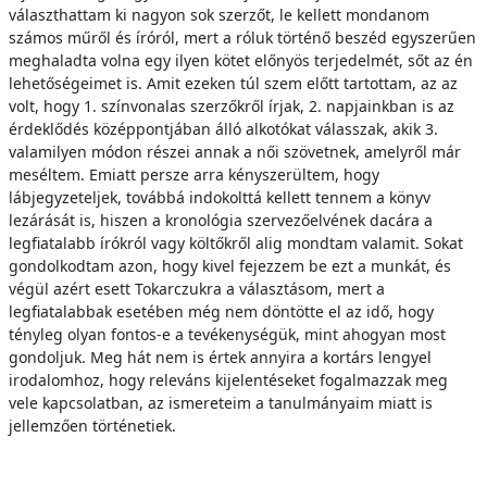
választhattam ki nagyon sok szerzőt, le kellett mondanom
számos műről és íróról, mert a róluk történő beszéd egyszerűen
meghaladta volna egy ilyen kötet előnyös terjedelmét, sőt az én
lehetőségeimet is. Amit ezeken túl szem előtt tartottam, az az
volt, hogy 1. színvonalas szerzőkről írjak, 2. napjainkban is az
érdeklődés középpontjában álló alkotókat válasszak, akik 3.
valamilyen módon részei annak a női szövetnek, amelyről már
meséltem. Emiatt persze arra kényszerültem, hogy
lábjegyzeteljek, továbbá indokolttá kellett tennem a könyv
lezárását is, hiszen a kronológia szervezőelvének dacára a
legfiatalabb írókról vagy költőkről alig mondtam valamit. Sokat
gondolkodtam azon, hogy kivel fejezzem be ezt a munkát, és
végül azért esett Tokarczukra a választásom, mert a
legfiatalabbak esetében még nem döntötte el az idő, hogy
tényleg olyan fontos-e a tevékenységük, mint ahogyan most
gondoljuk. Meg hát nem is értek annyira a kortárs lengyel
irodalomhoz, hogy releváns kijelentéseket fogalmazzak meg
vele kapcsolatban, az ismereteim a tanulmányaim miatt is
jellemzően történetiek.