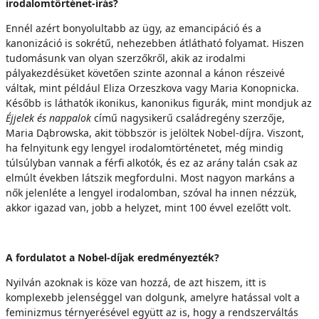
irodalomtörténet-írás?
Ennél azért bonyolultabb az ügy, az emancipáció és a
kanonizáció is sokrétű, nehezebben átlátható folyamat. Hiszen
tudomásunk van olyan szerzőkről, akik az irodalmi
pályakezdésüket követően szinte azonnal a kánon részeivé
váltak, mint például Eliza Orzeszkova vagy Maria Konopnicka.
Később is láthatók ikonikus, kanonikus figurák, mint mondjuk az
Éjjelek és nappalok
című nagysikerű családregény szerzője,
Maria Dąbrowska, akit többször is jelöltek Nobel-díjra. Viszont,
ha felnyitunk egy lengyel irodalomtörténetet, még mindig
túlsúlyban vannak a férfi alkotók, és ez az arány talán csak az
elmúlt években látszik megfordulni. Most nagyon markáns a
nők jelenléte a lengyel irodalomban, szóval ha innen nézzük,
akkor igazad van, jobb a helyzet, mint 100 évvel ezelőtt volt.
A fordulatot a Nobel-díjak eredményezték?
Nyilván azoknak is köze van hozzá, de azt hiszem, itt is
komplexebb jelenséggel van dolgunk, amelyre hatással volt a
feminizmus térnyerésével együtt az is, hogy a rendszerváltás