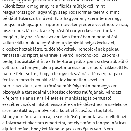
különböztetik meg annyira a fikciós műfajoktól, mint
Magyarországon, ugyanúgy szépirodalomnak tekintik, mint
például Tokarczuk műveit. Ez a hagyomány szerintem a nagy
lengyel írók újságírói, riporteri tevékenységére vezethető vissza,
hiszen pusztán csak a szépírásból nagyon kevesen tudtak
megélni, így az íróknak valamilyen formában mindig állást
kellett vállalniuk. A legtöbben újságoknál helyezkedtek el,
cikkeket hoztak létre, tudósítók voltak. Konopickának például
fantasztikus riportjai vannak a varsói börtönökből, Zaporska
pedig tudósítóként írt az Eiffel-toronyról, a párizsi divatról, sőt ő
volt az első lengyel, aki a posztimpresszionizmusról cikkezett! És
hát ne felejtsük el, hogy a lengyelek számára tényleg nagyon
fontos a társadalmi aktivitás, így kiemelten kezelik a
publicisztikát is, ami a történelmük folyamán nem egyszer
bizonyult a társadalmi változások fontos műfajának. Mindezt
kifejtem a Hanna Krall életét és munkásságát bemutató
esszében, szóval inkább visszatérek a kérdésedhez, a szelekciós
szempontokhoz, amelyeket a kötet előszavában taglalok.
Ahogyan már utaltam rá, a sokszínűség bemutatása mellett azt
a folyamatot akartam ismertetni, amely során a lengyel női írás
eljutott odáig, hogy két Nobel-díjas szerzője is van. Nem