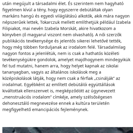
után megújult a társadalmi élet. És szerintem nem hagyható
figyelmen kívül a tény, hogy egyszerre debütáltak olyan
markáns hangú és egyedi világlátású alkotók, akik mára nagyon
népszerűek lettek, Tokarczuk mellett említhetjük például Izabela
Filipiakot, mai nevén Izabela Morskát, akire hivatkozom a
könyvben (ő magyarul viszont nem olvasható). A női szerzők
publikációs tevékenysége és jelentős sikerei lehetővé tették,
hogy még többen forduljanak az irodalom felé. Társadalmilag
nagyon fontos a jelenlétük, nem is csak a hathatós közéleti
tevékenységükre gondolok, amelyet majdhogynem mindegyikük
fel tud mutatni, hanem arra, hogy helyet kapnak az iskolai
tananyagban, vagyis az általános iskolások meg a
középiskolások látják, hogy nem csak a férfiak „csinálják” az
irodalmat. Egyébként az említett debütálói együttállások
kiváltottak ellenszenvet is, megképződött az úgynevezett
„menstruációs irodalom” címkéje, amely szélsőségesen
dehonesztáló megnevezése ennek a kultúra területén
megfigyelhető emancipációs fejleménynek.