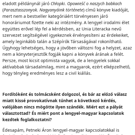
eladott példánynál járó
Chłopki. Opowie
ść o naszych babkach
(
Parasztasszonyok. Nagyanyáink története
) című könyve kiadóját,
mert nem a bestseller kategóriáért törvényesen járó
honoráriumot fizette neki az intézmény. A lengyel irodalmi élet
együttes erővel lép fel a kérdésben, az Unia Literacka nevű
szervezet segítségével igyekeznek érvényesíteni az érdekeiket,
amely leginkább talán a Szépírók Társaságával rokonítható.
Úgyhogy lehetséges, hogy a jövőben változni fog a helyzet, azaz
nem a könyvterjesztők fogják kapni a könyvek árának a felét.
Persze, most kicsit optimista vagyok, de a lengyelek sokkal
aktívabbak társadalmilag, mint a magyarok, ezért elképzelhető,
hogy tényleg eredményes lesz a civil kiállás.
Fordítóként és tolmácsként dolgozol, és bár az előző válasz
miatt kissé provokatívnak tűnhet a következő kérdés,
valójában nincs mögötte ilyen szándék. Miért ezt a pályát
választottad? És miért pont a lengyel-magyar kapcsolatok
kezdtek foglalkoztatni?
Édesapám, Petneki Áron lengyel-magyar kapcsolatokkal is