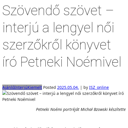
Szövendő szövet –
interjú a lengyel női
szerzőkről könyvet
író Petneki Noémivel
Ajánló
Interjú
Kiemelt
Posted
2025.05.04.
|
by
ISZ_online
Petneki Noémi portréját Michał Bzowski készítette