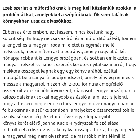
Ezek szerint a műfordítóknak is meg kell küzdeniük azokkal a
problémákkal, amelyekkel a szépíróknak. Ők sem találnak
könnyebben utat az olvasókhoz.
Ebben az értelemben, azt hiszem, nincs köztünk nagy
különbség. És hogy ne csak az írói és a műfordító pályát, hanem
a lengyel és a magyar irodalmi életet is egymás mellé
helyezzük, megemlítem azt a botrányt, amely nagyjából két
hónapja robbant ki Lengyelországban, és sokban emlékeztet a
magyar helyzetre. Ismert szerzők kezdtek nyilatkozni arról, hogy
mekkora összeget kapnak egy-egy könyv árából, ezáltal
mutatják be a sanyarú jogdíjrendszert, amely tényleg nem esik
messze a magyartól, hiszen kb. 2-300 forintnak megfelelő
összegről van szó példányonként, ráadásul Lengyelországban a
kalózoldalaknak sokkal nagyobb az ázsiója, ami azt is jelenti,
hogy a frissen megjelenő kortárs lengyel művek nagyon hamar
felbukkannak a szürke zónában, amelyeket előszeretettel tölt le
az olvasóközönség. Az elmúlt évek egyik legnagyobb
könyvsikerét elérő Joanna Kuciel-Frydryszak felszólalása
indította el a diskurzust, aki nyilvánosságra hozta, hogy beperli
a magyarul még nem olvasható, de már több mint félmillió