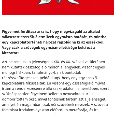
Figyelmet fordítasz arra is, hogy megvizsgáld az általad
választott szerzők-életművek egymásra hatását, és mintha
egy kapcsolattörténeti hálózat rajzolódna ki az esszékből.
Vagy csak a szövegek egymásmellettisége kelti ezt a
látszatot?
Azt hiszem, ezt a jelenséget a XIX. és XX. század vetületében
nem kutatták összefoglaló módon a lengyelek, viszont egyes
monográfiákban, tanulmányokban kibontottak
részösszefüggéseket, például úgy, hogy egy-egy szerző
kapcsolataira fókuszáltak. Én viszont egy összefoglaló művet
írtam a rendelkezésemre álló szakirodalom ismeretében, ezért
szükségszerűen figyelnem kellett a nexusokra is. Ki is
domborítottam őket, mivel fontosnak tartom azt a jelenséget,
amelyet én magamban csak női szövetnek nevezek. A szövet a
feminista irodalom gyakran előforduló metaforája, és itt