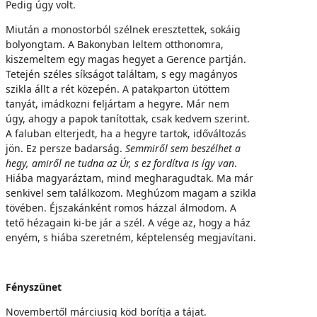
Pedig úgy volt.
Miután a monostorból szélnek eresztettek, sokáig
bolyongtam. A Bakonyban leltem otthonomra,
kiszemeltem egy magas hegyet a Gerence partján.
Tetején széles síkságot találtam, s egy magányos
szikla állt a rét közepén. A patakparton ütöttem
tanyát, imádkozni feljártam a hegyre. Már nem
úgy, ahogy a papok tanítottak, csak kedvem szerint.
A faluban elterjedt, ha a hegyre tartok, időváltozás
jön. Ez persze badarság.
Semmiről sem beszélhet a
hegy, amiről ne tudna az Úr, s ez fordítva is így van
.
Hiába magyaráztam, mind megharagudtak. Ma már
senkivel sem találkozom. Meghúzom magam a szikla
tövében. Éjszakánként romos házzal álmodom. A
tető hézagain ki-be jár a szél. A vége az, hogy a ház
enyém, s hiába szeretném, képtelenség megjavítani.
Fényszünet
Novembertől márciusig köd borítja a tájat.