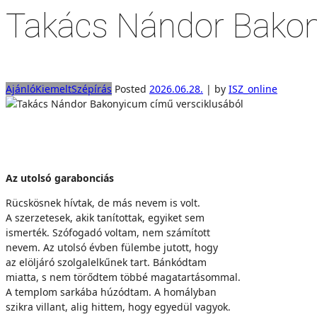
Takács Nándor Bakon
Ajánló
Kiemelt
Szépírás
Posted
2026.06.28.
|
by
ISZ_online
Az utolsó garabonciás
Rücskösnek hívtak, de más nevem is volt.
A szerzetesek, akik tanítottak, egyiket sem
ismerték. Szófogadó voltam, nem számított
nevem. Az utolsó évben fülembe jutott, hogy
az elöljáró szolgalelkűnek tart. Bánkódtam
miatta, s nem törődtem többé magatartásommal.
A templom sarkába húzódtam. A homályban
szikra villant, alig hittem, hogy egyedül vagyok.