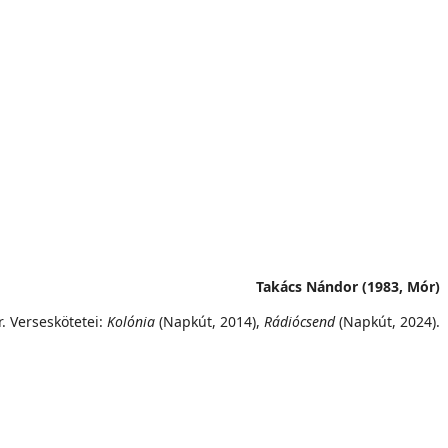
Takács Nándor (1983, Mór)
r. Verseskötetei:
Kolónia
(Napkút, 2014),
Rádiócsend
(Napkút, 2024).