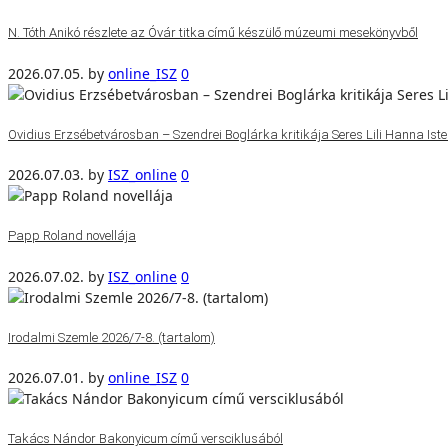
N. Tóth Anikó részlete az Óvár titka című készülő múzeumi mesekönyvből
2026.07.05.
by
online_ISZ
0
Ovidius Erzsébetvárosban – Szendrei Boglárka kritikája Seres Lili Hanna Isten
2026.07.03.
by
ISZ_online
0
Papp Roland novellája
2026.07.02.
by
ISZ_online
0
Irodalmi Szemle 2026/7-8. (tartalom)
2026.07.01.
by
online_ISZ
0
Takács Nándor Bakonyicum című versciklusából