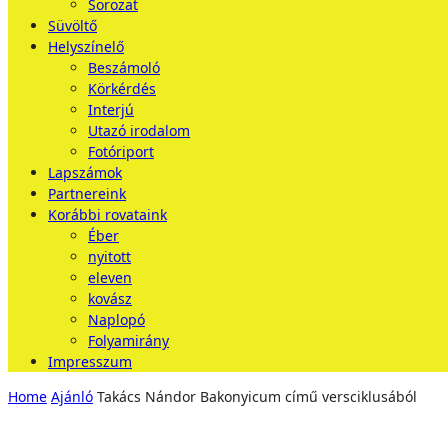
Sorozat
Süvöltő
Helyszínelő
Beszámoló
Körkérdés
Interjú
Utazó irodalom
Fotóriport
Lapszámok
Partnereink
Korábbi rovataink
Éber
nyitott
eleven
kovász
Naplopó
Folyamirány
Impresszum
Home
Ajánló
Takács Nándor Bakonyicum című versciklusából