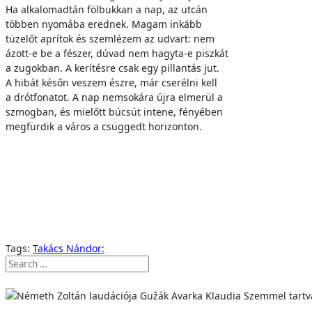
Ha alkalomadtán fölbukkan a nap, az utcán
többen nyomába erednek. Magam inkább
tüzelőt aprítok és szemlézem az udvart: nem
ázott-e be a fészer, dúvad nem hagyta-e piszkát
a zugokban. A kerítésre csak egy pillantás jut.
A hibát későn veszem észre, már cserélni kell
a drótfonatot. A nap nemsokára újra elmerül a
szmogban, és mielőtt búcsút intene, fényében
megfürdik a város a csüggedt horizonton.
Tags:
Takács Nándor: