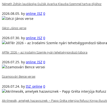
Németh Zoltán laudációja Gužák Avarka Klaudia Szemmel tartva-díjához
2026.08.05.
by
online_ISZ
0
Géczi János verse
2026.07.30.
by
online_ISZ
0
ARTér 2026 – az Irodalmi Szemle nyári tehetséggondozó tábora
2026.07.25.
by
online_ISZ
0
Szamosvári Bence versei
2026.07.24.
by
ISZ_online
0
Akrilmesék, amelyek hazavisznek – Papp Gréta interjúja Rofusz Kinga illuszt