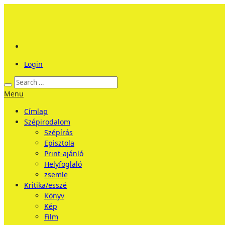
Login
Menu
Címlap
Szépirodalom
Szépírás
Episztola
Print-ajánló
Helyfoglaló
zsemle
Kritika/esszé
Könyv
Kép
Film