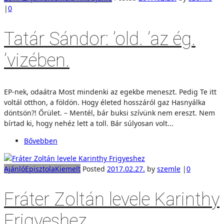
|
0
Tatár Sándor: ’old. ’az ég.
’vizében.
EP-nek, odaátra Most mindenki az egekbe meneszt. Pedig Te itt
voltál otthon, a földön. Hogy életed hosszáról gaz Hasnyálka
döntsön?! Őrület. – Mentél, bár buksi szívünk nem ereszt. Nem
bírtad ki, hogy nehéz lett a toll. Bár súlyosan volt...
Bővebben
Ajánló
Episztola
Kiemelt
Posted
2017.02.27.
by
szemle
|
0
Fráter Zoltán levele Karinthy
Frigyeshez