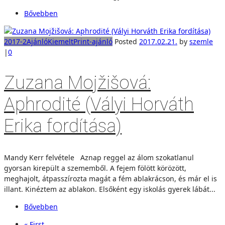
Bővebben
2017-2
Ajánló
Kiemelt
Print-ajánló
Posted
2017.02.21.
by
szemle
|
0
Zuzana Mojžišová:
Aphrodité (Vályi Horváth
Erika fordítása)
Mandy Kerr felvétele Aznap reggel az álom szokatlanul
gyorsan kirepült a szememből. A fejem fölött körözött,
meghajolt, átpasszírozta magát a fém ablakrácson, és már el is
illant. Kinéztem az ablakon. Elsőként egy iskolás gyerek lábát...
Bővebben
« First