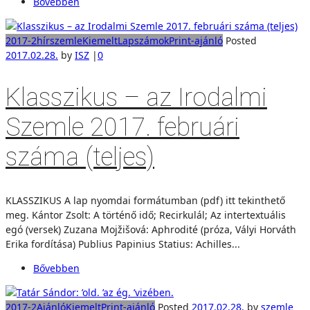
Bővebben
2017-2
hírszemle
Kiemelt
Lapszámok
Print-ajánló
Posted
2017.02.28.
by
ISZ
|
0
Klasszikus – az Irodalmi
Szemle 2017. februári
száma (teljes)
KLASSZIKUS A lap nyomdai formátumban (pdf) itt tekinthető
meg. Kántor Zsolt: A történő idő; Recirkulál; Az intertextuális
egó (versek) Zuzana Mojžišová: Aphrodité (próza, Vályi Horváth
Erika fordítása) Publius Papinius Statius: Achilles...
Bővebben
2017-2
Ajánló
Kiemelt
Print-ajánló
Posted
2017.02.28.
by
szemle