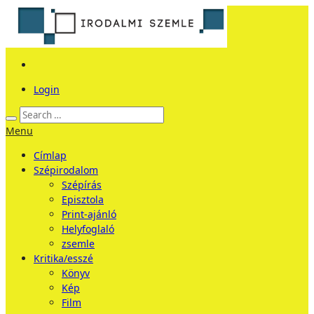
Login
Menu
Címlap
Szépirodalom
Szépírás
Episztola
Print-ajánló
Helyfoglaló
zsemle
Kritika/esszé
Könyv
Kép
Film