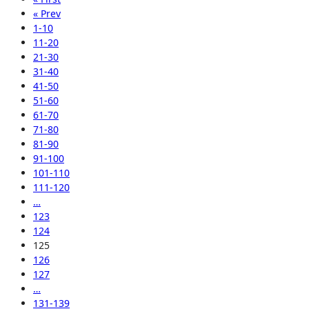
« Prev
1-10
11-20
21-30
31-40
41-50
51-60
61-70
71-80
81-90
91-100
101-110
111-120
…
123
124
125
126
127
…
131-139