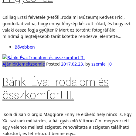
Csillag Erzsi felvétele (Petőfi Irodalmi Múzeum) Kedves Frici,
gondoltad volna, hogy ennyi fénykép készült rólad, és hogy ezt
valaki össze fogja gyűjteni? Mert ez történt: fotográfiáid
mindmáig legteljesebb tárát kötetbe rendezve jelentette...
Bővebben
Ajánló
Kiemelt
zsemle
Posted
2017.02.23.
by
szemle
|
0
Bánki Éva: Irodalom és
összkomfort II.
Isola di San Giorgio Maggiore Ennyire előkelő hely nincs is. Egy
XX. századi milliárdos, a fiát gyászoló Vittorio Cini megszerzett
egy Velence melletti szigetet, renováltatta a szigeten található
kolostort, és létrehozott benne egy...