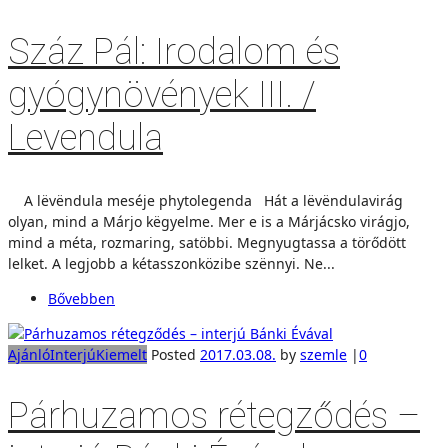
Száz Pál: Irodalom és
gyógynövények III. /
Levendula
A lëvëndula meséje phytolegenda Hát a lëvëndulavirág
olyan, mind a Márjo këgyelme. Mer e is a Márjácsko virágjo,
mind a méta, rozmaring, satöbbi. Megnyugtassa a törődött
lelket. A legjobb a kétasszonközibe szënnyi. Ne...
Bővebben
Ajánló
Interjú
Kiemelt
Posted
2017.03.08.
by
szemle
|
0
Párhuzamos rétegződés –