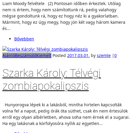
Liam Moody felvétele (2) Pontosan időben érkeztek. Utólag
nem is értem, hogy nem számítottunk rá, pedig valahogy
mégse gondoltunk rá, hogy ez hogy néz ki a gyakorlatban.
Mármint, hogy ez úgy megy, hogy jön két vagy három kamera
és...
Bővebben
Ajánló
Beszámoló
Kiemelt
Posted
2017.03.01.
by
szemle
|
0
Szarka Károly: Télvégi
zombiapokalipszis
Hunyorogva lépek ki a lakásból, mintha hirtelen kapcsolták
volna fel a napot, pedig órák óta süthet, csak én nem értesülök
erről egy olyan albérletben, ahova soha nem érnek el a sugarai.
Ha egy lakásnak a körfolyosóra nyílik az egyetlen...