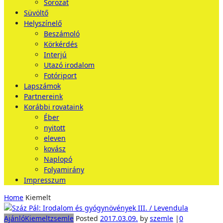
Sorozat
Süvöltő
Helyszínelő
Beszámoló
Körkérdés
Interjú
Utazó irodalom
Fotóriport
Lapszámok
Partnereink
Korábbi rovataink
Éber
nyitott
eleven
kovász
Naplopó
Folyamirány
Impresszum
Home
Kiemelt
Ajánló
Kiemelt
zsemle
Posted
2017.03.09.
by
szemle
|
0