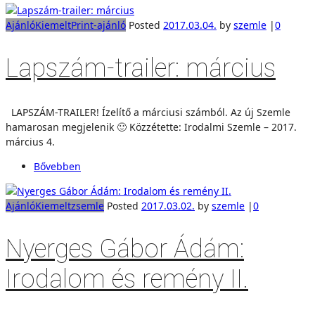
Ajánló
Kiemelt
Print-ajánló
Posted
2017.03.04.
by
szemle
|
0
Lapszám-trailer: március
LAPSZÁM-TRAILER! Ízelítő a márciusi számból. Az új Szemle
hamarosan megjelenik 🙂 Közzétette: Irodalmi Szemle – 2017.
március 4.
Bővebben
Ajánló
Kiemelt
zsemle
Posted
2017.03.02.
by
szemle
|
0
Nyerges Gábor Ádám:
Irodalom és remény II.