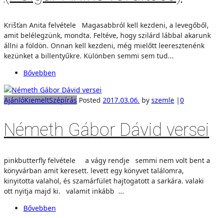
Krišťan Anita felvétele Magasabbról kell kezdeni, a levegőből,
amit belélegzünk, mondta. Feltéve, hogy szilárd lábbal akarunk
állni a földön. Onnan kell kezdeni, még mielőtt leeresztenénk
kezünket a billentyűkre. Különben semmi sem tud...
Bővebben
Ajánló
Kiemelt
Szépírás
Posted
2017.03.06.
by
szemle
|
0
Németh Gábor Dávid versei
pinkbutterfly felvétele a vágy rendje semmi nem volt bent a
könyvárban amit keresett. levett egy könyvet találomra,
kinyitotta valahol, és szamárfület hajtogatott a sarkára. valaki
ott nyitja majd ki. valamit inkább ...
Bővebben