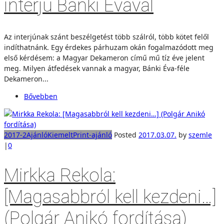
interjú Bánki Évával
Az interjúnak szánt beszélgetést több szálról, több kötet felől
indíthatnánk. Egy érdekes párhuzam okán fogalmazódott meg
első kérdésem: a Magyar Dekameron című mű tíz éve jelent
meg. Milyen átfedések vannak a magyar, Bánki Éva-féle
Dekameron...
Bővebben
2017-2
Ajánló
Kiemelt
Print-ajánló
Posted
2017.03.07.
by
szemle
|
0
Mirkka Rekola:
[Magasabbról kell kezdeni…]
(Polgár Anikó fordítása)