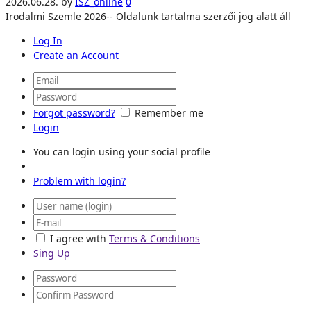
2026.06.28.
by
ISZ_online
0
Irodalmi Szemle 2026-- Oldalunk tartalma szerzői jog alatt áll
Log In
Create an Account
Forgot password?
Remember me
Login
You can login using your social profile
Problem with login?
I agree with
Terms & Conditions
Sing Up