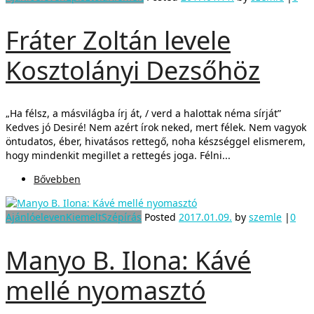
Fráter Zoltán levele
Kosztolányi Dezsőhöz
„Ha félsz, a másvilágba írj át, / verd a halottak néma sírját”
Kedves jó Desiré! Nem azért írok neked, mert félek. Nem vagyok
öntudatos, éber, hivatásos rettegő, noha készséggel elismerem,
hogy mindenkit megillet a rettegés joga. Félni...
Bővebben
Ajánló
eleven
Kiemelt
Szépírás
Posted
2017.01.09.
by
szemle
|
0
Manyo B. Ilona: Kávé
mellé nyomasztó