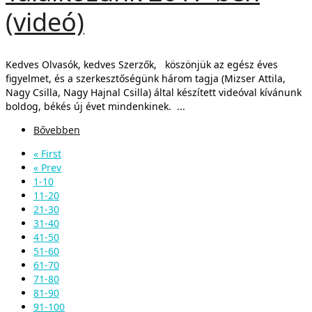
(videó)
Kedves Olvasók, kedves Szerzők, köszönjük az egész éves
figyelmet, és a szerkesztőségünk három tagja (Mizser Attila,
Nagy Csilla, Nagy Hajnal Csilla) által készített videóval kívánunk
boldog, békés új évet mindenkinek. ...
Bővebben
« First
« Prev
1-10
11-20
21-30
31-40
41-50
51-60
61-70
71-80
81-90
91-100