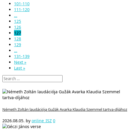
101-110
111-120
…
125
126
127
128
129
…
131-139
Next »
Last »
Németh Zoltán laudációja Gužák Avarka Klaudia Szemmel tartva-díjához
2026.08.05.
by
online_ISZ
0