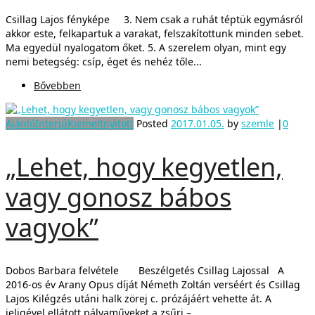
Csillag Lajos fényképe 3. Nem csak a ruhát téptük egymásról
akkor este, felkapartuk a varakat, felszakítottunk minden sebet.
Ma egyedül nyalogatom őket. 5. A szerelem olyan, mint egy
nemi betegség: csíp, éget és nehéz tőle...
Bővebben
Ajánló
Interjú
Kiemelt
nyitott
Posted
2017.01.05.
by
szemle
|
0
„Lehet, hogy kegyetlen,
vagy gonosz bábos
vagyok”
Dobos Barbara felvétele Beszélgetés Csillag Lajossal A
2016-os év Arany Opus díját Németh Zoltán verséért és Csillag
Lajos Kilégzés utáni halk zörej c. prózájáért vehette át. A
jeligével ellátott pályaműveket a zsűri –...