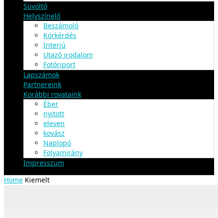
Süvöltő
Helyszínelő
Beszámoló
Körkérdés
Interjú
Utazó irodalom
Fotóriport
Lapszámok
Partnereink
Korábbi rovataink
Éber
nyitott
eleven
kovász
Naplopó
Folyamirány
Impresszum
Home
Kiemelt