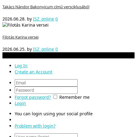
Takács Nándor Bakonyicum című versciklusából
2026.06.28.
by
ISZ_online
0
Filotás Karina versei
2026.06.25.
by
ISZ_online
0
Irodalmi Szemle 2026-- Oldalunk tartalma szerzői jog alatt áll
Log In
Create an Account
Forgot password?
Remember me
Login
You can login using your social profile
Problem with login?