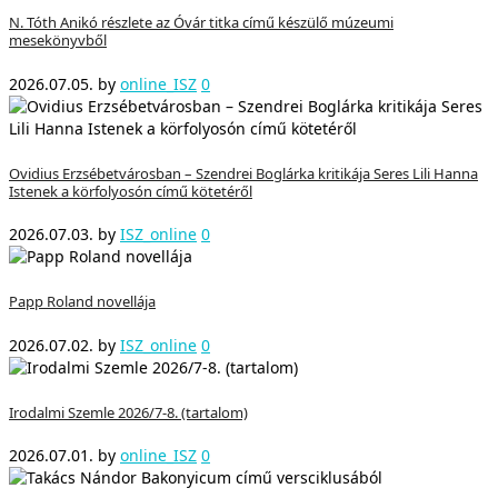
N. Tóth Anikó részlete az Óvár titka című készülő múzeumi
mesekönyvből
2026.07.05.
by
online_ISZ
0
Ovidius Erzsébetvárosban – Szendrei Boglárka kritikája Seres Lili Hanna
Istenek a körfolyosón című kötetéről
2026.07.03.
by
ISZ_online
0
Papp Roland novellája
2026.07.02.
by
ISZ_online
0
Irodalmi Szemle 2026/7-8. (tartalom)
2026.07.01.
by
online_ISZ
0