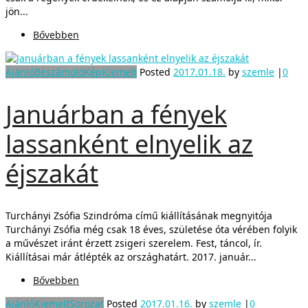
jön...
Bővebben
Ajánló
Beszámoló
Kép
Kiemelt
Posted
2017.01.18.
by
szemle
|
0
Januárban a fények
lassanként elnyelik az
éjszakát
Turchányi Zsófia Szindróma című kiállításának megnyitója
Turchányi Zsófia még csak 18 éves, születése óta vérében folyik
a művészet iránt érzett zsigeri szerelem. Fest, táncol, ír.
Kiállításai már átlépték az országhatárt. 2017. január...
Bővebben
Ajánló
Kiemelt
Sorozat
Posted
2017.01.16.
by
szemle
|
0