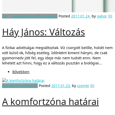
2017-1
Ajánló
Kiemelt
Print-ajánló
Posted
2017.01.24.
by
gabor
|
0
Háy János: Változás
A fizikai adottságai megváltoztak. Víz csorgott belőle, holott nem
volt külső ok, hőség esetleg. Időnként kiment hányni, de csak
gyomornedv jött fel, egy ideje már nem tudott enni. Nem
lehetett azt hinni, hogy ez a változás pusztán a biológiai...
Bővebben
Ajánló
Interjú
Kiemelt
Posted
2017.01.23.
by
szemle
|
0
A komfortzóna határai