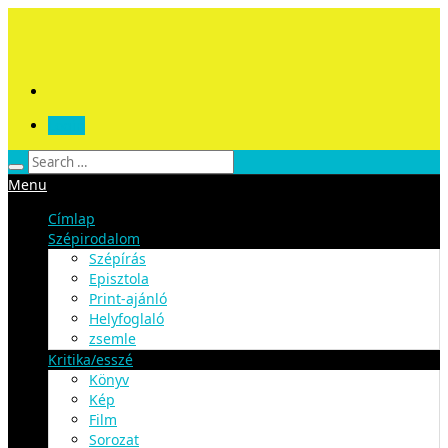
Login
Menu
Címlap
Szépirodalom
Szépírás
Episztola
Print-ajánló
Helyfoglaló
zsemle
Kritika/esszé
Könyv
Kép
Film
Sorozat