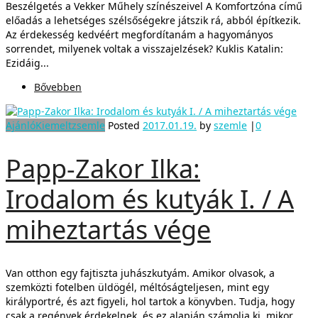
Beszélgetés a Vekker Műhely színészeivel A Komfortzóna című
előadás a lehetséges szélsőségekre játszik rá, abból építkezik.
Az érdekesség kedvéért megfordítanám a hagyományos
sorrendet, milyenek voltak a visszajelzések? Kuklis Katalin:
Ezidáig...
Bővebben
Ajánló
Kiemelt
zsemle
Posted
2017.01.19.
by
szemle
|
0
Papp-Zakor Ilka:
Irodalom és kutyák I. / A
miheztartás vége
Van otthon egy fajtiszta juhászkutyám. Amikor olvasok, a
szemközti fotelben üldögél, méltóságteljesen, mint egy
királyportré, és azt figyeli, hol tartok a könyvben. Tudja, hogy
csak a regények érdekelnek, és ez alapján számolja ki, mikor