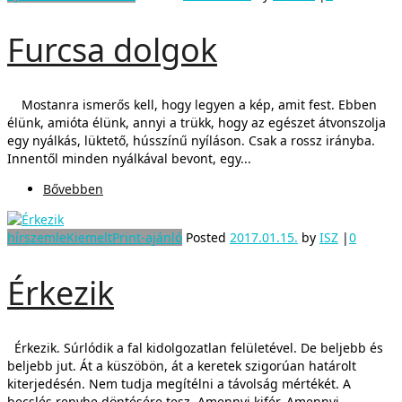
Furcsa dolgok
Mostanra ismerős kell, hogy legyen a kép, amit fest. Ebben
élünk, amióta élünk, annyi a trükk, hogy az egészet átvonszolja
egy nyálkás, lüktető, hússzínű nyíláson. Csak a rossz irányba.
Innentől minden nyálkával bevont, egy...
Bővebben
hírszemle
Kiemelt
Print-ajánló
Posted
2017.01.15.
by
ISZ
|
0
Érkezik
Érkezik. Súrlódik a fal kidolgozatlan felületével. De beljebb és
beljebb jut. Át a küszöbön, át a keretek szigorúan határolt
kiterjedésén. Nem tudja megítélni a távolság mértékét. A
becslés renyhe döntésére tesz. Amennyi kifér. Amennyi...