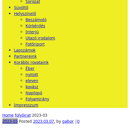
Sorozat
Süvöltő
Helyszínelő
Beszámoló
Körkérdés
Interjú
Utazó irodalom
Fotóriport
Lapszámok
Partnereink
Korábbi rovataink
Éber
nyitott
eleven
kovász
Naplopó
Folyamirány
Impresszum
Home
folyóirat
2023-03
2023-03
Posted
2023.03.07.
by
gabor
|
0