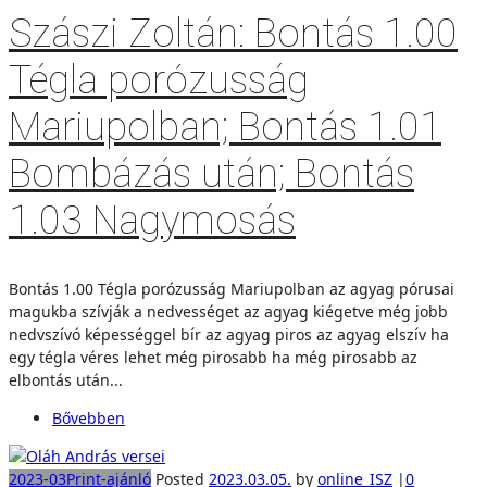
Szászi Zoltán: Bontás 1.00
Tégla porózusság
Mariupolban; Bontás 1.01
Bombázás után; Bontás
1.03 Nagymosás
Bontás 1.00 Tégla porózusság Mariupolban az agyag pórusai
magukba szívják a nedvességet az agyag kiégetve még jobb
nedvszívó képességgel bír az agyag piros az agyag elszív ha
egy tégla véres lehet még pirosabb ha még pirosabb az
elbontás után...
Bővebben
2023-03
Print-ajánló
Posted
2023.03.05.
by
online_ISZ
|
0