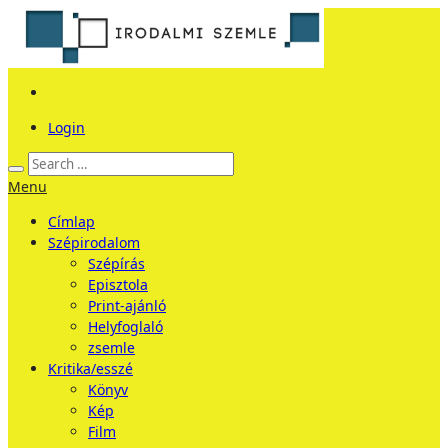
Login
Menu
Címlap
Szépirodalom
Szépírás
Episztola
Print-ajánló
Helyfoglaló
zsemle
Kritika/esszé
Könyv
Kép
Film