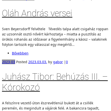
Oláh András versei
Sven Beyersdorff felvétele Tévedés talpa alatt csigaház roppan
az uzsonnát osztó nővért kárhoztatja – miatta a pusztítás az
örökös rohanás az időzavar a figyelemhiány a káosz – valakinek
folyton tartozik egy válasszal egy megértő...
Bővebben
2023-03
Posted
2023.03.03.
by
gabor
|
0
Juhász Tibor: Behúzás III. –
Kórokozó
A felszínre vezető úton észrevétlenül bukott át a csillék
peremén, és megindult a vájárok felé. A bakancsra tapadt,