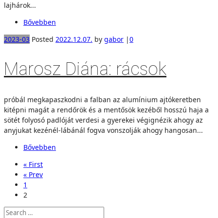
lajhárok...
Bővebben
2023-03
Posted
2022.12.07.
by
gabor
|
0
Marosz Diána: rácsok
próbál megkapaszkodni a falban az alumínium ajtókeretben
kitépni magát a rendőrök és a mentősök kezéből hosszú haja a
sötét folyosó padlóját verdesi a gyerekei végignézik ahogy az
anyjukat kezénél-lábánál fogva vonszolják ahogy hangosan...
Bővebben
« First
« Prev
1
2