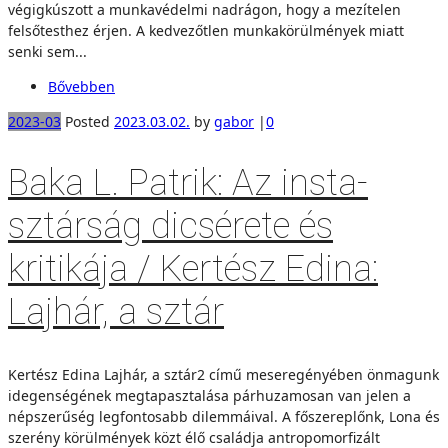
végigkúszott a munkavédelmi nadrágon, hogy a mezítelen
felsőtesthez érjen. A kedvezőtlen munkakörülmények miatt
senki sem...
Bővebben
2023-03
Posted
2023.03.02.
by
gabor
|
0
Baka L. Patrik: Az insta-
sztárság dicsérete és
kritikája / Kertész Edina:
Lajhár, a sztár
Kertész Edina Lajhár, a sztár2 című meseregényében önmagunk
idegenségének megtapasztalása párhuzamosan van jelen a
népszerűség legfontosabb dilemmáival. A főszereplőnk, Lona és
szerény körülmények közt élő családja antropomorfizált