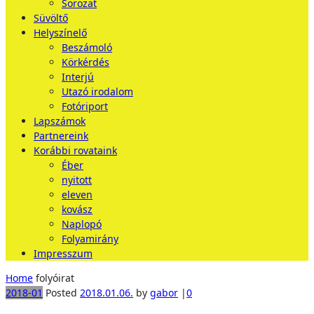
Sorozat
Süvöltő
Helyszínelő
Beszámoló
Körkérdés
Interjú
Utazó irodalom
Fotóriport
Lapszámok
Partnereink
Korábbi rovataink
Éber
nyitott
eleven
kovász
Naplopó
Folyamirány
Impresszum
Home
folyóirat
2018-01
Posted
2018.01.06.
by
gabor
|
0