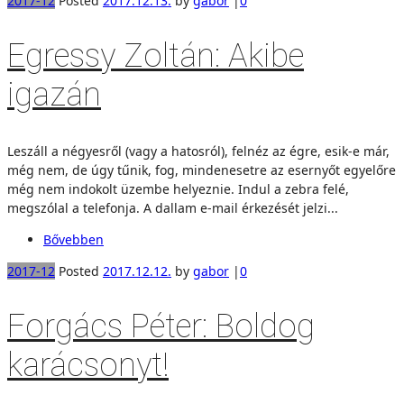
2017-12
Posted
2017.12.13.
by
gabor
|
0
Egressy Zoltán: Akibe
igazán
Leszáll a négyesről (vagy a hatosról), felnéz az égre, esik-e már,
még nem, de úgy tűnik, fog, mindenesetre az esernyőt egyelőre
még nem indokolt üzembe helyeznie. Indul a zebra felé,
megszólal a telefonja. A dallam e-mail érkezését jelzi...
Bővebben
2017-12
Posted
2017.12.12.
by
gabor
|
0
Forgács Péter: Boldog
karácsonyt!