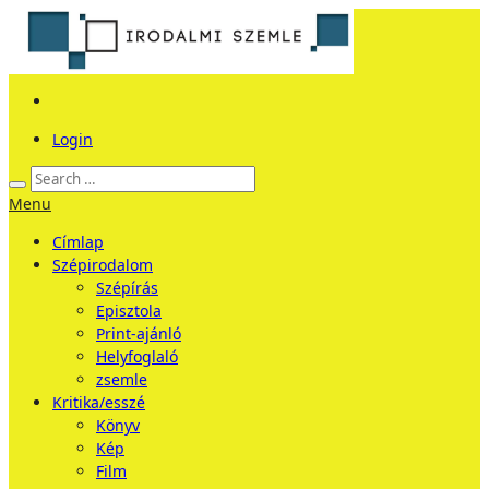
Login
Menu
Címlap
Szépirodalom
Szépírás
Episztola
Print-ajánló
Helyfoglaló
zsemle
Kritika/esszé
Könyv
Kép
Film