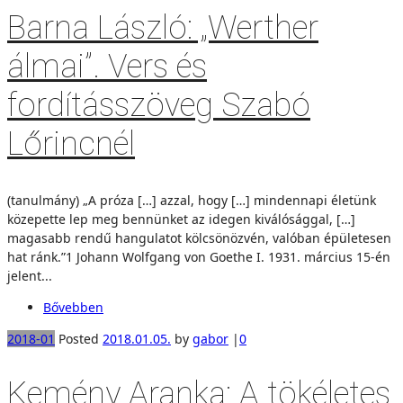
Barna László: „Werther
álmai”. Vers és
fordításszöveg Szabó
Lőrincnél
(tanulmány) „A próza […] azzal, hogy […] mindennapi életünk
közepette lep meg bennünket az idegen kiválósággal, […]
magasabb rendű hangulatot kölcsönözvén, valóban épületesen
hat ránk.”1 Johann Wolfgang von Goethe I. 1931. március 15-én
jelent...
Bővebben
2018-01
Posted
2018.01.05.
by
gabor
|
0
Kemény Aranka: A tökéletes