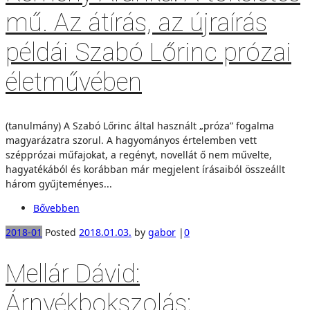
mű. Az átírás, az újraírás
példái Szabó Lőrinc prózai
életművében
(tanulmány) A Szabó Lőrinc által használt „próza” fogalma
magyarázatra szorul. A hagyományos értelemben vett
szépprózai műfajokat, a regényt, novellát ő nem művelte,
hagyatékából és korábban már megjelent írásaiból összeállt
három gyűjteményes...
Bővebben
2018-01
Posted
2018.01.03.
by
gabor
|
0
Mellár Dávid:
Árnyékbokszolás;