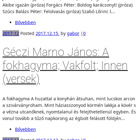
Akibe igazán (próza) Forgács Péter: Boldog karácsonyt! (próza)
Szűcs Balázs Péter: Felolvasás (próza) Szabó Lőrinc I...
Bővebben
2017-12
Posted
2017.12.15.
by
gabor
|
0
Géczi Marno János: A
fokhagyma; Vakfolt; Innen
(versek)
A fokhagyma A huzattal a konyhán átsuhan, mint lucskos arcon
a szivárványroham. Mint háziasszonyod körmén lakkja a kövér s
a vézna utcanőknek, nyomtalanul és felejthetetlenül egyben. És
vonul tovább a tűző napkorong az égbolt felásott földjén...
Bővebben