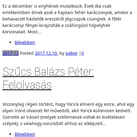
Ez a december is enyhének mutatkozik. Évek óta csak
emlékeimben élnek azok a hajdani fehér karácsonyok, amikor a
behavazott háztetők ereszéről jégcsapok csüngtek. A főtér
karácsonyi fényei kirajzolták a szállingózó hópelyhek
körvonalait. Most...
Bővebben
2017-12
Posted
2017.12.10.
by
gabor
|
0
Szűcs Balázs Péter:
Felolvasás
Viszonylag régen történt, hogy Yorick elment egy estre, ahol egy
olyan írónő olvasott fel műveiből, akit Yorick különösen kedvelt.
Szerette az írásait (melyek szellemesek voltak és kivételesen
szépek), s valahogy vonzódott ahhoz az elképzelt...
Bővebben