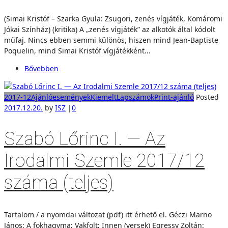
(Simai Kristóf – Szarka Gyula: Zsugori, zenés vígjáték, Komáromi
Jókai Színház) (kritika) A „zenés vígjáték” az alkotók által kódolt
műfaj. Nincs ebben semmi különös, hiszen mind Jean-Baptiste
Poquelin, mind Simai Kristóf vígjátékként...
Bővebben
2017-12
Ajánló
események
Kiemelt
Lapszámok
Print-ajánló
Posted
2017.12.20.
by
ISZ
|
0
Szabó Lőrinc I. — Az
Irodalmi Szemle 2017/12
száma (teljes)
Tartalom / a nyomdai változat (pdf) itt érhető el. Géczi Marno
János: A fokhagyma; Vakfolt; Innen (versek) Egressy Zoltán: