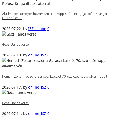
Akrilmesék, amelyek hazavisznek – Papp Gréta interjúja Rofusz Kinga
illusztrátorral
2026.07.22.
by
ISZ_online
0
Géczi János verse
2026.07.19.
by
online_ISZ
0
Németh Zoltán köszönti Garaczi Lászlót 70. születésnapja alkalmából!
2026.07.17.
by
online_ISZ
0
Géczi János verse
2026.07.11.
by
online_ISZ
0