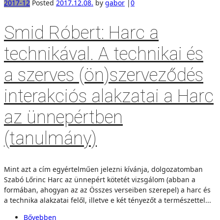
2017-12
Posted
2017.12.08.
by
gabor
|
0
Smid Róbert: Harc a
technikával. A technikai és
a szerves (ön)szerveződés
interakciós alakzatai a Harc
az ünnepértben
(tanulmány)
Mint azt a cím egyértelműen jelezni kívánja, dolgozatomban
Szabó Lőrinc Harc az ünnepért kötetét vizsgálom (abban a
formában, ahogyan az az Összes verseiben szerepel) a harc és
a technika alakzatai felől, illetve e két tényezőt a természettel...
Bővebben