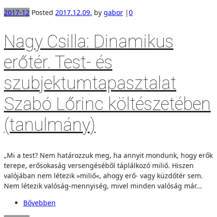
2017-12
Posted
2017.12.09.
by
gabor
|
0
Nagy Csilla: Dinamikus
erőtér. Test- és
szubjektumtapasztalat
Szabó Lőrinc költészetében
(tanulmány)
„Mi a test? Nem határozzuk meg, ha annyit mondunk, hogy erők
terepe, erősokaság versengéséből táplálkozó miliő. Hiszen
valójában nem létezik »miliő«, ahogy erő- vagy küzdőtér sem.
Nem létezik valóság-mennyiség, mivel minden valóság már...
Bővebben