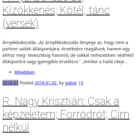
Kizökkenés; Kötél, tánc
(versek)
Árnyékbokszolás „Az árnyékbokszolás lényege az, hogy nem a
partner valódi álláspontjára, érvelésére reagálunk, hanem egy
ahhoz meg- tévesztésig hasonló, de sokkal nehezebben védhető
álláspontra vagy gyengébb érvelésre.” „Amikor a halál ideje...
Bővebben
2018-01
Posted
2018.01.02.
by
gabor
|
0
R. Nagy Krisztián: Csak a
képzeletem; Forródrót; Cím
nélkül