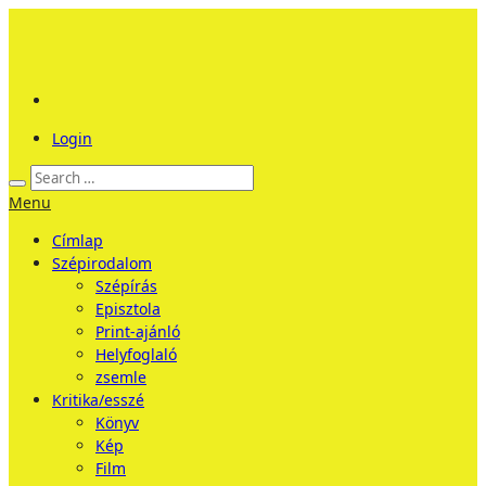
Login
Menu
Címlap
Szépirodalom
Szépírás
Episztola
Print-ajánló
Helyfoglaló
zsemle
Kritika/esszé
Könyv
Kép
Film