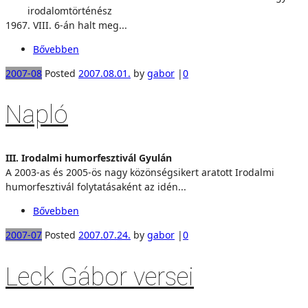
irodalomtörténész
1967. VIII. 6-án halt meg...
Bővebben
2007-08
Posted
2007.08.01.
by
gabor
|
0
Napló
III. Irodalmi humorfesztivál Gyulán
A 2003-as és 2005-ös nagy közönségsikert aratott Irodalmi
humorfesztivál folytatásaként az idén...
Bővebben
2007-07
Posted
2007.07.24.
by
gabor
|
0
Leck Gábor versei