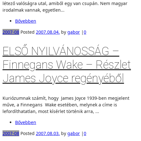
létező valóságra utal, amiből egy van csupán. Nem magyar
irodalmak vannak, egyetlen...
Bővebben
2007-08
Posted
2007.08.04.
by
gabor
|
0
ELSŐ NYILVÁNOSSÁG –
Finnegans Wake – Részlet
James Joyce regényéből
Kuriózumnak számít, hogy James Joyce 1939-ben megjelent
műve, a Finnegans Wake esetében, melynek a címe is
lefordíthatatlan, most kísérlet történik arra, ...
Bővebben
2007-08
Posted
2007.08.03.
by
gabor
|
0