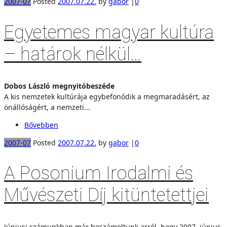
2007-07
Posted
2007.07.22.
by
gabor
|
0
Egyetemes magyar kultúra
– határok nélkül…
Dobos László megnyitóbeszéde
A kis nemzetek kultúrája egybefonódik a megmaradásért, az
önállóságért, a nemzeti...
Bővebben
2007-07
Posted
2007.07.22.
by
gabor
|
0
A Posonium Irodalmi és
Művészeti Díj kitüntetettjei
Júniusi számunkban már beszámoltunk arról, hogy 2007. június