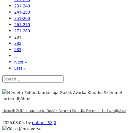
231-240
241-250
251-260
261-270
271-280
281
282
283
…
Next »
Last »
Németh Zoltán laudációja Gužák Avarka Klaudia Szemmel tartva-díjához
2026.08.05.
by
online_ISZ
0