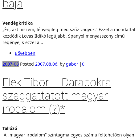
bája
Vendégkritika
„Én, azt hiszem, lényegileg még szűz vagyok.” Ezzel a mondattal
kezdődik Lovas Ildikó legújabb, Spanyol menyasszony című
regénye, s ezzel a...
Bővebben
2007-08
Posted
2007.08.06.
by
gabor
|
0
Elek Tibor – Darabokra
szaggattatott magyar
irodalom (?)*
Tallózó
A „magyar irodalom” szintagma egyes száma feltehetően olyan