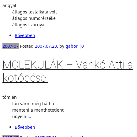
angyal
átlagos testalkata volt
átlagos humorérzéke
átlagos szárnyai...
Bővebben
2007-07
Posted
2007.07.23.
by
gabor
|
0
MOLEKULÁK – Vankó Attila
kötődései
tömjén
tán várni még hátha
menteni a menthetetlent
ügyelni...
Bővebben