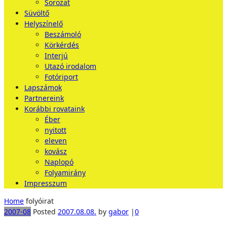
Sorozat
Süvöltő
Helyszínelő
Beszámoló
Körkérdés
Interjú
Utazó irodalom
Fotóriport
Lapszámok
Partnereink
Korábbi rovataink
Éber
nyitott
eleven
kovász
Naplopó
Folyamirány
Impresszum
Home
folyóirat
2007-08
Posted
2007.08.08.
by
gabor
|
0