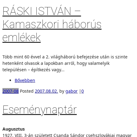
RÁSKI ISTVÁN –
Kamaszkori háborús
emlékek
Több mint 60 évvel a 2. világháború befejezése után is szinte
hetenként olvasok a lapokban arról, hogy valamelyik
településen – építkezés vagy...
Bővebben
2007-08
Posted
2007.08.02.
by
gabor
|
0
Eseménynaptár
Augusztus
1927. VIII. 3-án született Csanda Sándor csehszlovákiai magyar