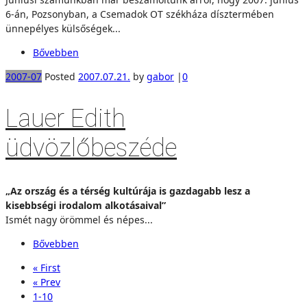
6-án, Pozsonyban, a Csemadok OT székháza dísztermében
ünnepélyes külsőségek...
Bővebben
2007-07
Posted
2007.07.21.
by
gabor
|
0
Lauer Edith
üdvözlőbeszéde
„Az ország és a térség kultúrája is gazdagabb lesz a
kisebbségi irodalom alkotásaival”
Ismét nagy örömmel és népes...
Bővebben
« First
« Prev
1-10