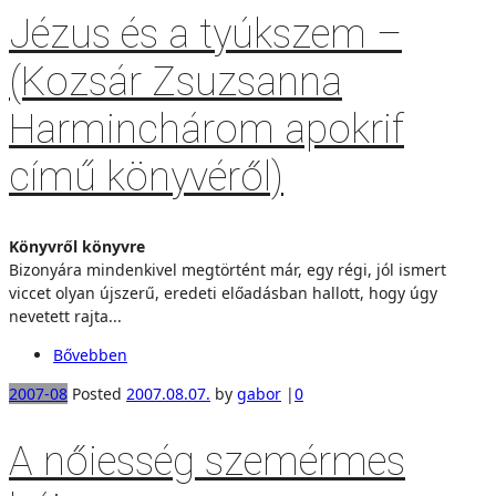
Jézus és a tyúkszem –
(Kozsár Zsuzsanna
Harminchárom apokrif
című könyvéről)
Könyvről könyvre
Bizonyára mindenkivel megtörtént már, egy régi, jól ismert
viccet olyan újszerű, eredeti előadásban hallott, hogy úgy
nevetett rajta...
Bővebben
2007-08
Posted
2007.08.07.
by
gabor
|
0
A nőiesség szemérmes