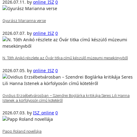
2026.07.11.
by
online_ISZ
0
Gyurász Marianna verse
2026.07.07.
by
online_ISZ
0
N. Tóth Anikó részlete az Óvár titka című készülő múzeumi mesekönyvből
2026.07.05.
by
online_ISZ
0
Ovidius Erzsébetvárosban – Szendrei Boglárka kritikája Seres Lili Hanna
Istenek a körfolyosón című kötetéről
2026.07.03.
by
ISZ_online
0
Papp Roland novellája