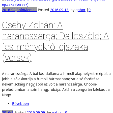
2016-9
Ajánló
Kiemelt
Posted
2016.09.13.
by
gabor
|
0
Csehy Zoltán: A
narancssárga; Dalloszöld; A
festményekről éjszaka
(versek)
A narancssárga A bal kéz dallama a h-moll alaphelyzetre épül, a
jobb első akkordja a h-moll hármashangzat első fordítása:
nekem sokáig nagyjából ez volt a narancssárga. Chopin-
prelúdiumban a szín hangpróbája. Aztán a zongorán kifeküdt a
Nagy...
Bővebben
2016-9
Posted
2016.09.09.
by
gabor
|
0