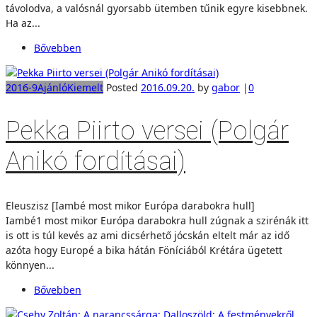
távolodva, a valósnál gyorsabb ütemben tűnik egyre kisebbnek.
Ha az...
Bővebben
2016-9
Ajánló
Kiemelt
Posted
2016.09.20.
by
gabor
|
0
Pekka Piirto versei (Polgár
Anikó fordításai)
Eleuszisz [Iambé most mikor Európa darabokra hull]
Iambé1 most mikor Európa darabokra hull zúgnak a szirénák itt
is ott is túl kevés az ami dicsérhető jócskán eltelt már az idő
azóta hogy Europé a bika hátán Föníciából Krétára ügetett
könnyen...
Bővebben