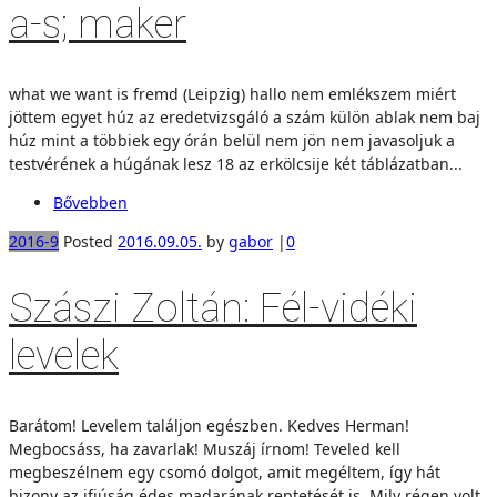
a-s; maker
what we want is fremd (Leipzig) hallo nem emlékszem miért
jöttem egyet húz az eredetvizsgáló a szám külön ablak nem baj
húz mint a többiek egy órán belül nem jön nem javasoljuk a
testvérének a húgának lesz 18 az erkölcsije két táblázatban...
Bővebben
2016-9
Posted
2016.09.05.
by
gabor
|
0
Szászi Zoltán: Fél-vidéki
levelek
Barátom! Levelem találjon egészben. Kedves Herman!
Megbocsáss, ha zavarlak! Muszáj írnom! Teveled kell
megbeszélnem egy csomó dolgot, amit megéltem, így hát
bizony az ifjúság édes madarának reptetését is. Mily régen volt