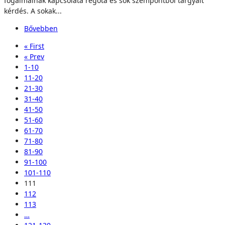
fogalmainak kapcsolata régóta és sok szempontból tárgyalt
kérdés. A sokak...
Bővebben
« First
« Prev
1-10
11-20
21-30
31-40
41-50
51-60
61-70
71-80
81-90
91-100
101-110
111
112
113
…