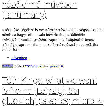
néző című művében
(tanulmány)
A töredékességében is megrázó Kertész-kötet, A végső kocsma2
mintha a hagyatékban való búvárkodást, a különféle
szövegváltozatok egymáshoz kapcsolhatóságának örömét,
a filológiai aprómunka pepecselő önáltatását is megpróbálta
volna előre...
Bővebben
2016-9
Posted
2016.09.06.
by
gabor
|
0
Tóth Kinga: what we want
is fremd (Leipzig); Sei
glücklich; paradies; micro z-