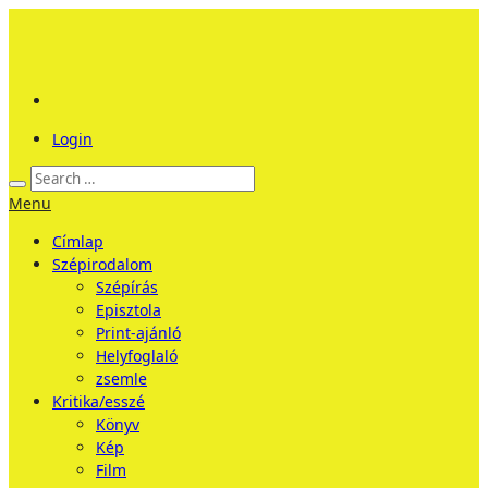
Login
Menu
Címlap
Szépirodalom
Szépírás
Episztola
Print-ajánló
Helyfoglaló
zsemle
Kritika/esszé
Könyv
Kép
Film