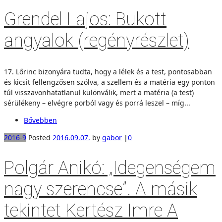
Grendel Lajos: Bukott
angyalok (regényrészlet)
17. Lőrinc bizonyára tudta, hogy a lélek és a test, pontosabban
és kicsit fellengzősen szólva, a szellem és a matéria egy ponton
túl visszavonhatatlanul különválik, mert a matéria (a test)
sérülékeny – elvégre porból vagy és porrá leszel – míg...
Bővebben
2016-9
Posted
2016.09.07.
by
gabor
|
0
Polgár Anikó: „Idegenségem
nagy szerencse”. A másik
tekintet Kertész Imre A