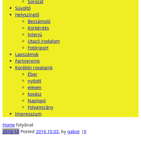
Sorozat
Süvöltő
Helyszínelő
Beszámoló
Körkérdés
Interjú
Utazó irodalom
Fotóriport
Lapszámok
Partnereink
Korábbi rovataink
Éber
nyitott
eleven
kovász
Naplopó
Folyamirány
Impresszum
Home
folyóirat
2016-10
Posted
2016.10.03.
by
gabor
|
0