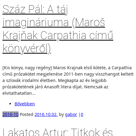
Száz Pál: A táj
imagináriuma (Maroš
Krajňak Carpathia című
könyvéről)
[Kis könyv, nagy regény] Maros Krajnak első kötete, a Carpathia
című prózakötet megjelenése 2011-ben nagy visszhangot keltett
a szlovák irodalmi életben. Megkapta az év legjobb
prózakötetének járó Anasoft litera díjat. Nemcsak az
elvitathatatlan...
Bővebben
2016-10
Posted
2016.10.02.
by
gabor
|
0
Lakatos Artur: Titkok és