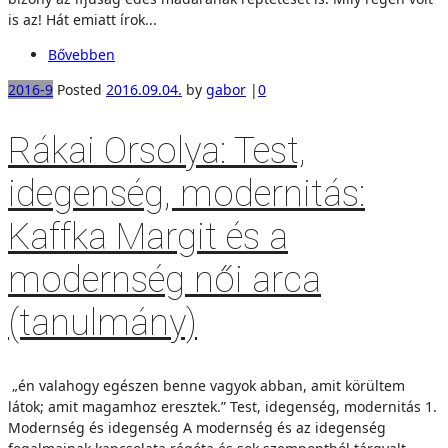
is az! Hát emiatt írok...
Bővebben
2016-9
Posted
2016.09.04.
by
gabor
|
0
Rákai Orsolya: Test,
idegenség, modernitás:
Kaffka Margit és a
modernség női arca
(tanulmány)
„én valahogy egészen benne vagyok abban, amit körültem
látok; amit magamhoz eresztek.” Test, idegenség, modernitás 1.
Modernség és idegenség A modernség és az idegenség