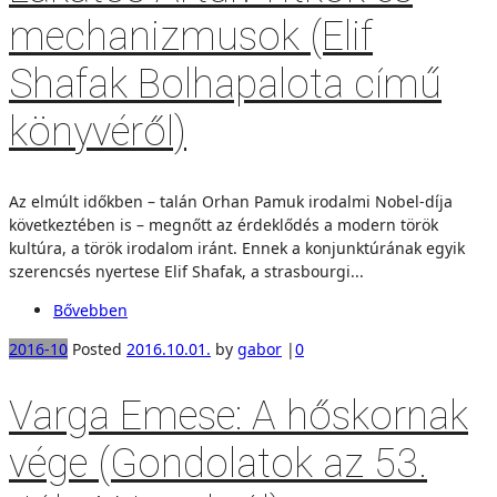
mechanizmusok (Elif
Shafak Bolhapalota című
könyvéről)
Az elmúlt időkben – talán Orhan Pamuk irodalmi Nobel-díja
követ­keztében is – megnőtt az érdeklődés a modern török
kultúra, a török iro­dalom iránt. Ennek a konjunktúrának egyik
szerencsés nyertese Elif Shafak, a strasbourgi...
Bővebben
2016-10
Posted
2016.10.01.
by
gabor
|
0
Varga Emese: A hőskornak
vége (Gondolatok az 53.