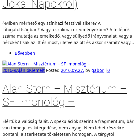
Jókai Napokról)
^Miben mérhető egy színházi feszti­vál sikere? A
látogatottságban? Vagy a szakmai eredményekben? A fellé­pők
száma mutatja az emelkedő, vagy süllyedő irányvonalat, vagy a
nézőké? Csak az itt és most, illetve az ott és akkor számít? Vagy...
Bővebben
2016-9
Ajánló
Kiemelt
Posted
2016.09.27.
by
gabor
|
0
Alan Stern – Misztérium –
SF -monológ –
Elértük a valóság falát. A spekulációk szerint a fragmentum, bár
van tömege és kiterjedése, nem anyag. Nem lehet részekre
bontani, a szerkezete tökéletesen homogén. A tárgytól