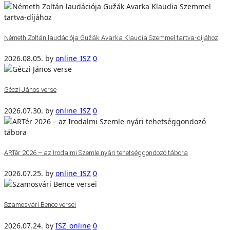
Németh Zoltán laudációja Gužák Avarka Klaudia Szemmel tartva-díjához
2026.08.05.
by
online_ISZ
0
Géczi János verse
2026.07.30.
by
online_ISZ
0
ARTér 2026 – az Irodalmi Szemle nyári tehetséggondozó tábora
2026.07.25.
by
online_ISZ
0
Szamosvári Bence versei
2026.07.24.
by
ISZ_online
0