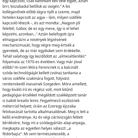
egy kapcsoló, csak kattintani kell vele egyet, aztán
brrr, kiszabadul belőlük az oxigén.” A kis
kolléganőnek előbb tágra nyílt a szeme, majd
hirtelen kapcsolt az agya – lám, milyen sokféle
kapcsoló létezik –, és azt mondta: „Nagyon jól
feleltél, Gábor, de ez egy mese, így is el lehet
képzelni, azonban…” Aztán belefogott újra
elmagyarázni a növények légzésének
mechanizmusát, hogy végre meg-értsék a
gyerekek, de az már egyiküket sem érdekelte.
Tehát valahogy így kezdődött az „elmesétlenítés”
folyamata az 1970-es években. Vagy már jóval
előbb? Hi-szen Móra Ferencnek is a kalcinált
szóda technológiáját kellett (volna) tanítania a
város sokféle szakmára fogott, folyvást
renitenskedő inasainak Szegeden. Móra amellett,
hogy kiváló író és régész volt, mint kitűnő
pedagógiai érzékkel megáldott szakképzett tanár
is tudott kreatív lenni. Fegyelmező eszköznek
méterrúd helyett, óráin az Ezeregy éjszaka
felolvasását tartotta alkalmasabbnak. Meg is lett a
kellő eredménye. Az év végi záróvizsgán feltett
kérdésére, hogy mi a szódagyártás alap-anyaga,
megkapta az egyetlen helyes választ: „a
fédörbajsz”. Mi sem természetesebb, a