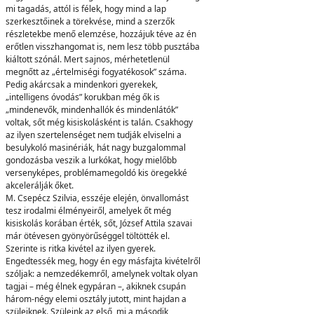
mi tagadás, attól is félek, hogy mind a lap
szerkesztőinek a törekvése, mind a szerzők
részletekbe menő elemzése, hozzájuk téve az én
erőtlen visszhangomat is, nem lesz több pusztába
kiáltott szónál. Mert sajnos, mérhetetlenül
megnőtt az „értelmiségi fogyatékosok” száma.
Pedig akárcsak a mindenkori gyerekek,
„intelligens óvodás” korukban még ők is
„mindenevők, mindenhallók és mindenlátók”
voltak, sőt még kisiskolásként is talán. Csakhogy
az ilyen szertelenséget nem tudják elviselni a
besulykoló masinériák, hát nagy buzgalommal
gondozásba veszik a lurkókat, hogy mielőbb
versenyképes, problémamegoldó kis öregekké
akcelerálják őket.
M. Csepécz Szilvia, esszéje elején, önvallomást
tesz irodalmi élményeiről, amelyek őt még
kisiskolás korában érték, sőt, József Attila szavai
már ötévesen gyönyörűséggel töltötték el.
Szerinte is ritka kivétel az ilyen gyerek.
Engedtessék meg, hogy én egy másfajta kivételről
szóljak: a nemzedékemről, amelynek voltak olyan
tagjai – még élnek egypáran –, akiknek csupán
három-négy elemi osztály jutott, mint hajdan a
szüleiknek. Szüleink az első, mi a második