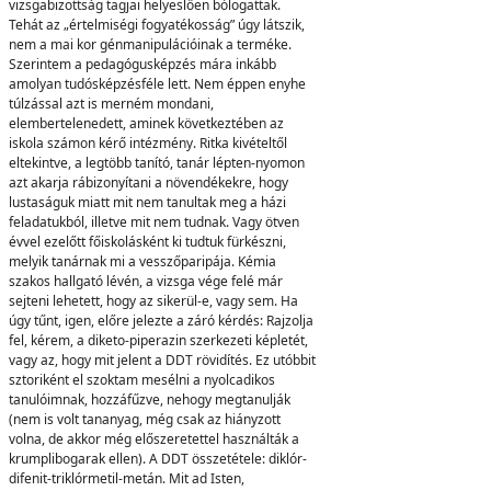
vizsgabizottság tagjai helyeslően bólogattak.
Tehát az „értelmiségi fogyatékosság” úgy látszik,
nem a mai kor génmanipulációinak a terméke.
Szerintem a pedagógusképzés mára inkább
amolyan tudósképzésféle lett. Nem éppen enyhe
túlzással azt is merném mondani,
elembertelenedett, aminek következtében az
iskola számon kérő intézmény. Ritka kivételtől
eltekintve, a legtöbb tanító, tanár lépten-nyomon
azt akarja rábizonyítani a növendékekre, hogy
lustaságuk miatt mit nem tanultak meg a házi
feladatukból, illetve mit nem tudnak. Vagy ötven
évvel ezelőtt főiskolásként ki tudtuk fürkészni,
melyik tanárnak mi a vesszőparipája. Kémia
szakos hallgató lévén, a vizsga vége felé már
sejteni lehetett, hogy az sikerül-e, vagy sem. Ha
úgy tűnt, igen, előre jelezte a záró kérdés: Rajzolja
fel, kérem, a diketo-piperazin szerkezeti képletét,
vagy az, hogy mit jelent a DDT rövidítés. Ez utóbbit
sztoriként el szoktam mesélni a nyolcadikos
tanulóimnak, hozzáfűzve, nehogy megtanulják
(nem is volt tananyag, még csak az hiányzott
volna, de akkor még előszeretettel használták a
krumplibogarak ellen). A DDT összetétele: diklór-
difenit-triklórmetil-metán. Mit ad Isten,