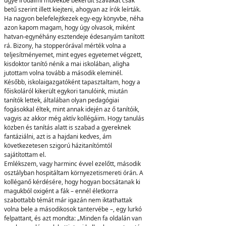
ugye irodalmi művekbe bekerült szavakat csak
betű szerint illett kiejteni, ahogyan az írók leírták.
Ha nagyon belefelejtkezek egy-egy könyvbe, néha
azon kapom magam, hogy úgy olvasok, miként
hatvan-egynéhány esztendeje édesanyám tanított
rá. Bizony, ha stopperórával mérték volna a
teljesítményemet, mint egyes egyetemet végzett,
kisdoktor tanító nénik a mai iskolában, aligha
jutottam volna tovább a második eleminél.
Később, iskolaigazgatóként tapasztaltam, hogy a
főiskoláról kikerült egykori tanulóink, miután
tanítók lettek, általában olyan pedagógiai
fogásokkal éltek, mint annak idején az ő tanítóik,
vagyis az akkor még aktív kollégáim. Hogy tanulás
közben és tanítás alatt is szabad a gyereknek
fantáziálni, azt is a hajdani kedves, ám
következetesen szigorú házitanítómtól
sajátítottam el.
Emlékszem, vagy harminc évvel ezelőtt, második
osztályban hospitáltam környezetismereti órán. A
kolléganő kérdésére, hogy hogyan bocsátanak ki
magukból oxigént a fák – ennél életkorra
szabottabb témát már igazán nem iktathattak
volna bele a másodikosok tantervébe –, egy lurkó
felpattant, és azt mondta: „Minden fa oldalán van