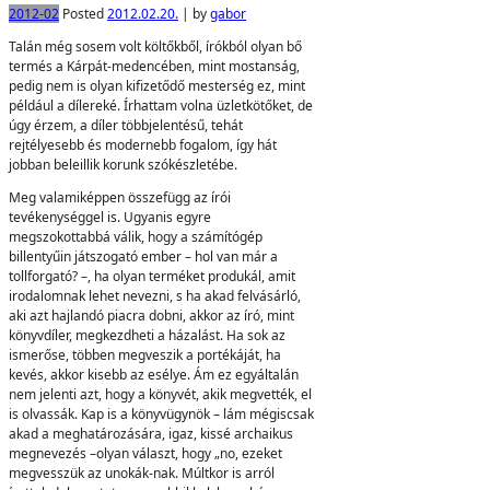
2012-02
Posted
2012.02.20.
|
by
gabor
Talán még sosem volt költőkből, írókból olyan bő
termés a Kárpát-medencében, mint mostanság,
pedig nem is olyan kifizetődő mesterség ez, mint
például a dílereké. Írhattam volna üzletkötőket, de
úgy érzem, a díler többjelentésű, tehát
rejtélyesebb és modernebb fogalom, így hát
jobban beleillik korunk szókészletébe.
Meg valamiképpen összefügg az írói
tevékenységgel is. Ugyanis egyre
megszokottabbá válik, hogy a számítógép
billentyűin játszogató ember – hol van már a
tollforgató? –, ha olyan terméket produkál, amit
irodalomnak lehet nevezni, s ha akad felvásárló,
aki azt hajlandó piacra dobni, akkor az író, mint
könyvdíler, megkezdheti a házalást. Ha sok az
ismerőse, többen megveszik a portékáját, ha
kevés, akkor kisebb az esélye. Ám ez egyáltalán
nem jelenti azt, hogy a könyvét, akik megvették, el
is olvassák. Kap is a könyvügynök – lám mégiscsak
akad a meghatározására, igaz, kissé archaikus
megnevezés –olyan választ, hogy „no, ezeket
megvesszük az unokák-nak. Múltkor is arról