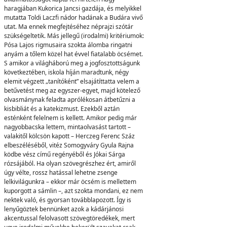
haragjában Kukorica Jancsi gazdája, és melyikkel
mutatta Toldi Laczfi nádor hadának a Budára vivő
utat. Ma ennek megfejtéséhez néprajzi szótár
szükségeltetik. Más jellegű (irodalmi) kritériumok:
Pósa Lajos rigmusaira szokta álomba ringatni
anyám a tőlem közel hat évvel fiatalabb öcsémet.
S amikor a világháború meg a jogfosztottságunk
következtében, iskola híján maradtunk, négy
elemit végzett „tanítóként” elsajátíttatta velem a
betűvetést meg az egyszer-egyet, majd kötelező
olvasmánynak feladta aprólékosan átbetűzni a
kisbibliát és a katekizmust. Ezekből aztán
esténként felelnem is kellett. Amikor pedig már
nagyobbacska lettem, mintaolvasást tartott –
valakitől kölcsön kapott – Herczeg Ferenc Száz
elbeszéléséből, vitéz Somogyváry Gyula Rajna
ködbe vész című regényéből és Jókai Sárga
rózsájából. Ha olyan szövegrészhez ért, amiről
úgy vélte, rossz hatással lehetne zsenge
lelkivilágunkra – ekkor már öcsém is mellettem
kuporgott a sámlin –, azt szokta mondani, ez nem
nektek való, és gyorsan továbblapozott. Így is
lenyűgöztek bennünket azok a kádárjánosi
akcentussal felolvasott szövegtöredékek, mert