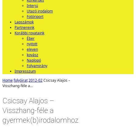
Körkérdés
Interjú
Utazó irodalom
Fotóriport
Lapszámok
Partnereink
Korábbi rovataink
Éber
nyitott
eleven
kovász
Naplopó
Folyamirány
Impresszum
Home
folyóirat
2012-02
Csicsay Alajos –
Visszhang-féle a...
Csicsay Alajos –
Visszhang-féle a
gyermek(b)irodalomhoz