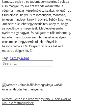
kamaszoknak írt, és tudomásom szerint ő volt az
első magyar író, aki ezt szándékosan tette. A
végén a magyar–képzőművész szakos kollégám, a
zsűri elnöke, helyre is rakott engem, mondván,
teljesen mindegy, kinek ír egy író. Sebők Zsigmond
„meséit” is le lehet egyszerűsíteni annyira, hogy
az óvodások is megértsék. Meglepetésemben
nyeltem egy nagyot, és hallgattam róla mindmáig.
Azonban nem tudom, nem lennének-e az ilyen
okos mese-leegyszerűsítő lelemények is
besorolhatók az M. Csepécz Szilvia által leírt
macerás dolgok közé?
Tags:
csicsay_alajos
Németh Zoltán kiállításmegnyitója Gužák Avarka
Klaudia festményeihez