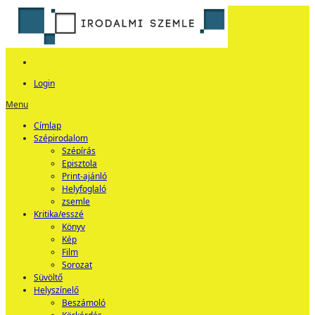
Login
Menu
Címlap
Szépirodalom
Szépírás
Episztola
Print-ajánló
Helyfoglaló
zsemle
Kritika/esszé
Könyv
Kép
Film
Sorozat
Süvöltő
Helyszínelő
Beszámoló