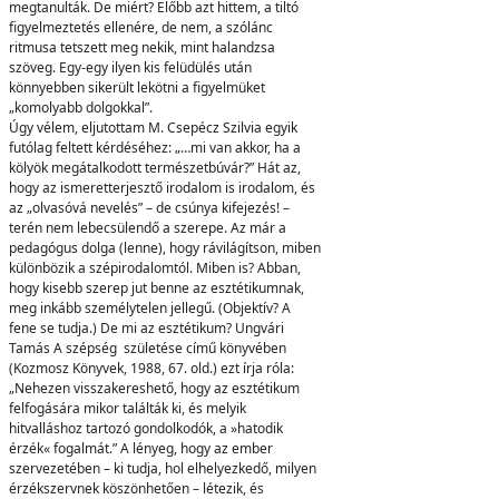
megtanulták. De miért? Előbb azt hittem, a tiltó
figyelmeztetés ellenére, de nem, a szólánc
ritmusa tetszett meg nekik, mint halandzsa
szöveg. Egy-egy ilyen kis felüdülés után
könnyebben sikerült lekötni a figyelmüket
„komolyabb dolgokkal”.
Úgy vélem, eljutottam M. Csepécz Szilvia egyik
futólag feltett kérdéséhez: „…mi van akkor, ha a
kölyök megátalkodott természetbúvár?” Hát az,
hogy az ismeretterjesztő irodalom is irodalom, és
az „olvasóvá nevelés” – de csúnya kifejezés! –
terén nem lebecsülendő a szerepe. Az már a
pedagógus dolga (lenne), hogy rávilágítson, miben
különbözik a szépirodalomtól. Miben is? Abban,
hogy kisebb szerep jut benne az esztétikumnak,
meg inkább személytelen jellegű. (Objektív? A
fene se tudja.) De mi az esztétikum? Ungvári
Tamás A szépség születése című könyvében
(Kozmosz Könyvek, 1988, 67. old.) ezt írja róla:
„Nehezen visszakereshető, hogy az esztétikum
felfogására mikor találták ki, és melyik
hitvalláshoz tartozó gondolkodók, a »hatodik
érzék« fogalmát.” A lényeg, hogy az ember
szervezetében – ki tudja, hol elhelyezkedő, milyen
érzékszervnek köszönhetően – létezik, és