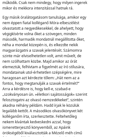
működik. Csak nem mindegy, hogy milyen ingerek
mikor és mekkora intenzitással hatnak rá.
Egy másik óralátogatásom tanulsága, amikor egy
nem éppen fiatal kolléganő Móra-elbeszélést
olvastatott a negyedikesekkel, de ahelyett, hogy
végigkísérte volna őket a szövegen, minden
második, harmadik mondatnál megállította őket,
néha a mondat közepén is, és elkezdte nekik
magyarázgatni a szavak jelentését. Számomra
szinte már elviselhetetlen volt, amit művelt, de
nem szólhattam közbe. Majd amikor az órát
elemeztük, felhívtam a figyelmét az író stílusára,
mondatainak utol-érhetetlen szépségére, mire
haragosan azt kérdezte tőlem: „Hát nem az a
fontos, hogy megtanulják a szavak értelmét?”
Arra a kérdésre is, hogy kell-e, szabad-e
„szokványosan ún. »életkori sajátosságok« szerint
felosztogatni az olvasó nemzedékeket”, szintén
akadna néhány példám. Hadd írjak le közülük
legalább kettőt. A másodikos olvasókönyvet két
kolléganőm írta, szerkesztette. Feltehetőleg
nekem kívántak kedveskedni azzal, hogy
ismeretterjesztő könyvemből, az Apáink
örökségéből kiválasztották a Mézelő méh című