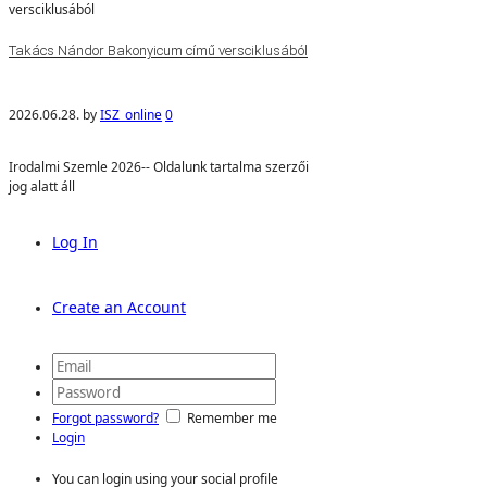
Takács Nándor Bakonyicum című versciklusából
2026.06.28.
by
ISZ_online
0
Irodalmi Szemle 2026-- Oldalunk tartalma szerzői
jog alatt áll
Log In
Create an Account
Forgot password?
Remember me
Login
You can login using your social profile