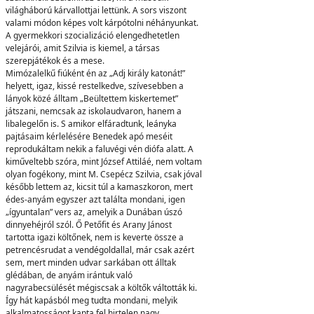
világháború kárvallottjai lettünk. A sors viszont
valami módon képes volt kárpótolni néhányunkat.
A gyermekkori szocializáció elengedhetetlen
velejárói, amit Szilvia is kiemel, a társas
szerepjátékok és a mese.
Mimózalelkű fiúként én az „Adj király katonát!”
helyett, igaz, kissé restelkedve, szívesebben a
lányok közé álltam „Beültettem kiskertemet”
játszani, nemcsak az iskolaudvaron, hanem a
libalegelőn is. S amikor elfáradtunk, leányka
pajtásaim kérlelésére Benedek apó meséit
reprodukáltam nekik a faluvégi vén diófa alatt. A
kiműveltebb szóra, mint József Attiláé, nem voltam
olyan fogékony, mint M. Csepécz Szilvia, csak jóval
később lettem az, kicsit túl a kamaszkoron, mert
édes-anyám egyszer azt találta mondani, igen
„ígyuntalan” vers az, amelyik a Dunában úszó
dinnyehéjról szól. Ő Petőfit és Arany Jánost
tartotta igazi költőnek, nem is keverte össze a
petrencésrudat a vendégoldallal, már csak azért
sem, mert minden udvar sarkában ott álltak
glédában, de anyám irántuk való
nagyrabecsülését mégiscsak a költők váltották ki.
Így hát kapásból meg tudta mondani, melyik
alkalmatosságot kapta fel hirtelen nagy