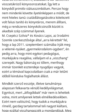
visszatükröző könyvsorozatokat. Így lett a
könyvből primitív státusszimbólum. Persze hogy
nem mindenki követte ilyeténképpen a módit, de
mint hiteles tanú: családlátogatásokra kötelezett
volt falusi tanító és könyvtáros, merem állítani,
még a rendszeres könyvkölcsönzők között is
akadtak szép számmal ilyenek.
M. Csepécz Szilvia* és Kovács Lajos, az Irodalmi
Szemle szerkesztősége által „arra kérettek” fel,
hogy a lap 2011. szeptemberi számába írják meg
a vélemé-nyüket „gyermekirodalom-ügyben”, én
pedig arra, hogy mint egykori pedagógus,
munkájukra reagálva, vállaljam el a „visszhang”
szerepét. Nagy bátorság ez tőlem, merthogy
immár tizenkét esztendeje nyugdíjas vagyok,
ezért a témával kapcsolatban csak a már letűnt
időből kiindulva foglalhatok állást.
Mindkét szerző esszéje, illetve tanulmánya
alaposan felkavarta vénülő kedélyvilágomat.
Egyrészt, mert „átfogóbbak” már nem is lehettek
volna, mint amilyenek lettek elmélkedéseikben.
Ezért nem valószínű, hogy tudok a munkájukra
rímelő, gazdag tartalommal teli nagyot kiáltani,
hogy ezáltal visszhangozzék a mondandójuk. Meg