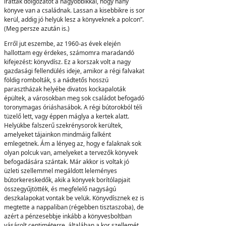
írattak dolgozatot a nagyobbikkal, hogy hány
könyve van a családnak. Lassan a kisebbikre is sor
kerül, addig jó helyük lesz a könyveknek a polcon”.
(Meg persze azután is.)
Erről jut eszembe, az 1960-as évek elején
hallottam egy érdekes, számomra maradandó
kifejezést: könyvdísz. Ez a korszak volt a nagy
gazdasági fellendülés ideje, amikor a régi falvakat
földig rombolták, s a nádtetős hosszú
parasztházak helyébe divatos kockapaloták
épültek, a városokban meg sok családot befogadó
toronymagas óriáshasábok. A régi bútorokból téli
tüzelő lett, vagy éppen máglya a kertek alatt.
Helyükbe falszerű szekrénysorok kerültek,
amelyeket tájainkon mindmáig falként
emlegetnek. Ám a lényeg az, hogy e falaknak sok
olyan polcuk van, amelyeket a tervezők könyvek
befogadására szántak. Már akkor is voltak jó
üzleti szellemmel megáldott leleményes
bútorkereskedők, akik a könyvek borítólapjait
összegyűjtötték, és megfelelő nagyságú
deszkalapokat vontak be velük. Könyvdísznek ez is
megtette a nappaliban (régebben tisztaszoba), de
azért a pénzesebbje inkább a könyvesboltban
vásárolt centiméterre, általában a kor szellemét