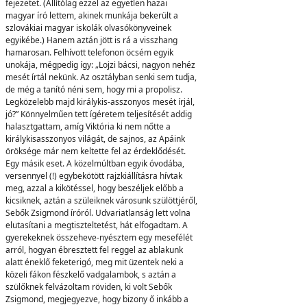
fejezetet. (Állítólag ezzel az egyetlen hazai
magyar író lettem, akinek munkája bekerült a
szlovákiai magyar iskolák olvasókönyveinek
egyikébe.) Hanem aztán jött is rá a visszhang
hamarosan. Felhívott telefonon öcsém egyik
unokája, mégpedig így: „Lojzi bácsi, nagyon nehéz
mesét írtál nekünk. Az osztályban senki sem tudja,
de még a tanító néni sem, hogy mi a propolisz.
Legközelebb majd királykis-asszonyos mesét írjál,
jó?” Könnyelműen tett ígéretem teljesítését addig
halasztgattam, amíg Viktória ki nem nőtte a
királykisasszonyos világát, de sajnos, az Apáink
öröksége már nem keltette fel az érdeklődését.
Egy másik eset. A közelmúltban egyik óvodába,
versennyel (!) egybekötött rajzkiállításra hívtak
meg, azzal a kikötéssel, hogy beszéljek előbb a
kicsiknek, aztán a szüleiknek városunk szülöttjéről,
Sebők Zsigmond íróról. Udvariatlanság lett volna
elutasítani a megtiszteltetést, hát elfogadtam. A
gyerekeknek összeheve-nyésztem egy mesefélét
arról, hogyan ébresztett fel reggel az ablakunk
alatt éneklő feketerigó, meg mit üzentek neki a
közeli fákon fészkelő vadgalambok, s aztán a
szülőknek felvázoltam röviden, ki volt Sebők
Zsigmond, megjegyezve, hogy bizony ő inkább a