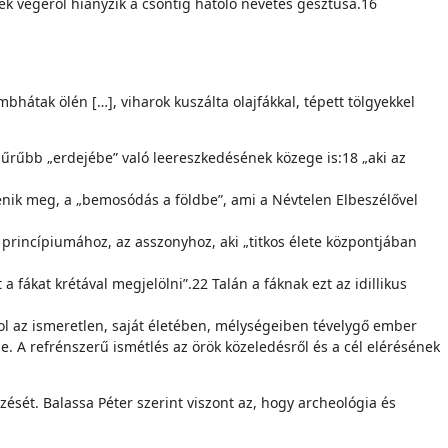
ek végéről hiányzik a csontig hatoló nevetés gesztusa.16
bhátak ölén […], viharok kuszálta olajfákkal, tépett tölgyekkel
rűbb „erdejébe” való leeresz­kedésének közege is:18 „aki az
elenik meg, a „bemosódás a földbe”, ami a Névtelen Elbeszélővel
 princípiumához, az asszonyhoz, aki „titkos élete központjában
 fákat krétával megjelölni”.22 Talán a fáknak ezt az idillikus
ol az ismeretlen, saját életé­ben, mélységeiben tévelygő ember
. A refrénszerű ismétlés az örök közeledésről és a cél elérésének
zését. Balassa Péter szerint viszont az, hogy archeológia és