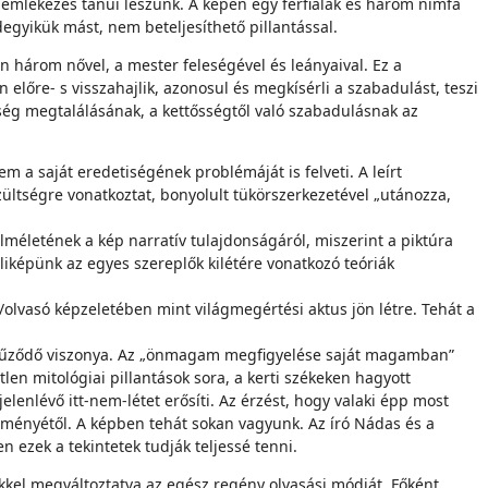
 emlékezés tanúi leszünk. A képen egy férfialak és három nimfa
gyikük mást, nem beteljesíthető pillantással.
n három nővel, a mester fe­leségével és leányaival. Ez a
lőre- s visszahajlik, azonosul és megkísérli a szabadulást, teszi
ség megtalálásának, a kettősségtől való szabadulásnak az
 a saját eredetiségének problémá­ját is felveti. A leírt
zültségre vonat­koztat, bonyolult tükörszerkezetével „utánozza,
letének a kép narratív tulaj­donságáról, miszerint a piktúra
iképünk az egyes szereplők kilétére vonatkozó teóriák
ő/olvasó képzeletében mint világmegértési aktus jön létre. Tehát a
ez fűződő viszonya. Az „önmagam megfigyelése saját magamban”
n mitológiai pillantások sora, a kerti székeken hagyott
enlévő itt-nem-létet erősíti. Az érzést, hogy valaki épp most
reményétől. A képben tehát sokan vagyunk. Az író Nádas és a
n ezek a tekintetek tudják teljessé tenni.
ekkel megváltoztatva az egész regény olvasási módját. Főként