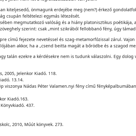
an kiteljesedő, önmagunk erdejébe meg (nem?) érkező gondolatfol
ág csu­pán feltételezi egymás létezését.
lésében megmutatkozó valóság és a hiány platonisztikus poétikája,
zöveghely szerint: csak „mint szikrából fellobbanó fény, úgy tá­mad
re című fejezete nevetéssel és szag-meta­morfózissal zárul. Vajon 
alójában akkor, ha a „csend beitta magát a bőrödbe és a szagod me
gy talán ezekre a kérdésekre nem is tudunk válaszolni. Egy dolog
, 2005, Jelenkor Kiadó. 118.
iadó. 13.14.
 kép viszonya Nádas Péter Valamen.­nyi fény című fényképalbumá­ban.
nkor Kiadó.163.
 Könyvkiadó. 437.
­kolc, 2010, Műút könyvek. 273.