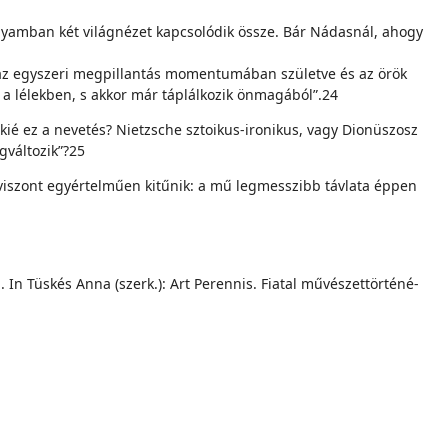
yamban két világnézet kap­csolódik össze. Bár Nádasnál, ahogy
 az egyszeri megpillantás mo­mentumában születve és az örök
 a lélekben, s akkor már táplálkozik önmagából”.24
kié ez a nevetés? Nietzsche sztoikus-ironikus, vagy Dionüszosz
gváltozik”?25
 viszont egyértelműen kitűnik: a mű legmesszibb távlata éppen
 In Tüskés Anna (szerk.): Art Perennis. Fiatal művészettörténé­