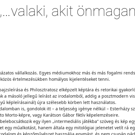
…valaki, akit önmaga
kázatos vállalkozás. Egyes médiumokhoz más és más fogalmi rendsz
kö­zös értelmezésükben homályos kijelentéseket tenni.
ajzsleírása és Philosztratosz elképzelt kép­tára és retorikai gyako
ták a másoló jellegű leírást az irodalomból, addig a posztmo­dern vi
ű képleírásainál) újra szélesebb körben lett használatos.
dalomban is, gondolok itt – a teljesség igénye nélkül – Esterházy s
to Morto-képre, vagy Karátson Gábor fiktív képelemzéseire.
belebocsátkozik egy ilyen „intermediális játékba” szöveg és kép e
et egy műal­kotást, hanem általa egy mitológiai jelenetet vetít rá e
ál. Irodalom és képzőművészet használja egymást, és nem csupán p