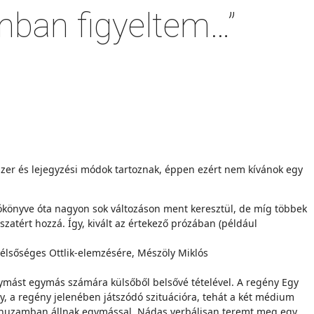
mban figyeltem…”
er és lejegyzési módok tar­toznak, éppen ezért nem kívánok egy
rlókönyve óta nagyon sok válto­záson ment keresztül, de míg többek
sszatért hozzá. Így, kivált az értekező prózában (például
zélsőséges Ottlik-elemzésé­re, Mészöly Miklós
gymást egymás számára külső­ből belsővé tételével. A regény Egy
gy, a regény jelenében játszódó szituációra, tehát a két mé­dium
árhuzamban állnak egymás­sal. Nádas verbálisan teremt meg egy