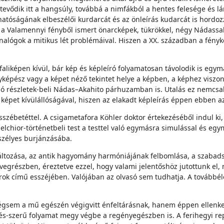
ődik itt a hangsúly, továbbá a nimfákból a hentes felesége és lán
atóságának elbeszélői kurdarcát és az önleírás kudarcát is hordoz
 a Valamennyi fényből ismert önarcképek, tükrökkel, négy Nádassa
alógok a mitikus lét problémáival. Hiszen a XX. században a fényk
liképen kívül, bár kép és képleíró folya­matosan távolodik is egymá
nyképész vagy a képet néző tekintet helye a képben, a képhez vi­szo
ló részletek-beli Nádas–Akahito párhuzamban is. Utalás ez nemcsak 
épet kívülállóságával, hiszen az elakadt képleírás ép­pen ebben az 
 esszébetéttel. A csigametafora Köhler doktor értekezéséből indul k
lchior-történet­beli test a testtel való egymásra simulással és e
szélyes burjánzásába.
áltozása, az antik hagyomány harmóniájának felbomlása, a szabadsá
egrészben, éreztetve ezzel, hogy valami jelentőshöz jutottunk el
ok című esszéjében. Valójában az olvasó sem tudhatja. A továbbélé
sem a mű egészén végigvitt énfeltárásnak, hanem éppen ellenkezől
s-szerű folyamat megy végbe a regényegészben is. A ferihegyi rep