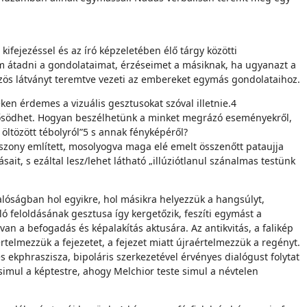
ifejezéssel és az író képze­letében élő tárgy közötti
om átadni a gondolataimat, érzéseimet a másiknak, ha ugyanazt a
özös látványt teremtve vezeti az em­bereket egymás gondolataihoz.
en érdemes a vizuális gesztu­sokat szóval illetnie.4
erősödhet. Hogyan beszélhetünk a minket megrázó eseményekről,
ltözött tébolyról”5 s annak fényképéről?
sszony említett, mosolyog­va maga elé emelt összenőtt pataujja
it, s ezáltal lesz/lehet látható „illúziótlanul szá­nalmas testünk
alóságban hol egyikre, hol másikra helyezzük a hangsúlyt,
ló feloldásának gesztusa így kergetőzik, feszíti egymást a
van a befogadás és képalakítás aktusára. Az antikvitás, a falikép
értelmezzük a fejezetet, a fejezet miatt újraértelmezzük a regényt.
 ekphraszisza, bipoláris szerkezetével érvényes dialógust folytat
 simul a képtestre, ahogy Melchior teste simul a névtelen