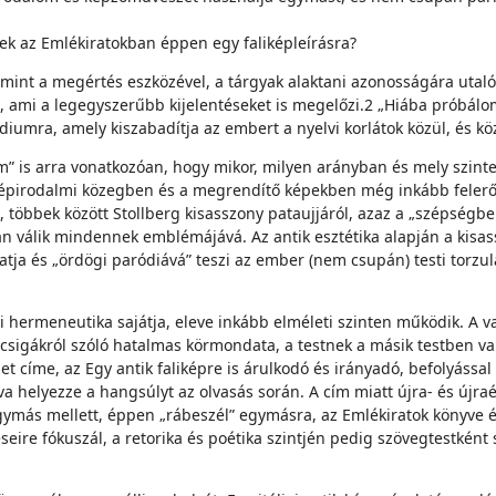
k az Emlékiratokban éppen egy falikép­leírásra?
 mint a megértés eszközével, a tárgyak alaktani azonosságára utaló k
l, ami a legegyszerűbb kijelentéseket is megelőzi.2 „Hiába próbál
diumra, amely kiszabadítja az embert a nyelvi korlátok közül, és k
m” is arra vonatkozóan, hogy mikor, milyen arányban és mely szintek
a szépirodalmi közegben és a megrendítő ké­pekben még inkább fel
ek kö­zött Stollberg kisasszony pataujjáról, azaz a „szépségbe ö
ában válik mindennek emblémájává. Az antik esztétika alapján a kisa
a és „ördögi paródiává” teszi az ember (nem csupán) testi torzulása
 hermeneutika sajátja, eleve inkább elmé­leti szinten működik. A v
et csigákról szóló hatalmas körmondata, a testnek a másik testben va
t címe, az Egy antik faliképre is árulkodó és irányadó, befolyással 
a helyezze a hangsúlyt az olvasás során. A cím miatt újra- és újra­
gymás mellett, éppen „rábeszél” egy­másra, az Emlékiratok könyve és
eire fókuszál, a retorika és poétika szintjén pedig szöveg­testként