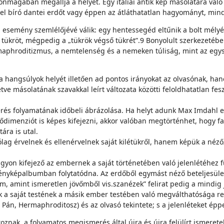
nmagában megállja a helyét. Egy itáliai antik kép másolatára való
l bíró dantei erdőt vagy éppen az átláthatatlan hagyományt, minde
i esemény szemlélőjévé válik: egy hentes­segéd eltűnik a bolt mélyé
ükröt, mégpedig a „tükrök végső tükrét”.9 Bonyolult szerkezetében e
rmaphroditizmus, a nemtelenség és a nemeken túliság, mint az egy
 hangsúlyok helyét illetően ad pontos irányokat az olvasónak, hanem
tve másolatának szavakkal leírt változata közötti feloldhatatlan fes
 folyamatának időbeli ábrázolása. Ha helyt adunk Max Imdahl elmé
imenziót is képes kifejezni, akkor valóban megtörténhet, hogy fa­l
ra is utal.
ólag érvelnek és ellenérvelnek saját kilé­tükről, hanem képük a néz
agyon kifejező az embernek a saját történeté­ben való jelenlétéh
képal­bumban folytatódna. Az erdőből egymást néző betel­jesületle
amint ismeretlen jövőmből vis.­szanézek” felirat pedig a mindig jel
zik a saját testének a másik ember testében való megváltható­sága 
Pán, Hermaphroditosz) és az ol­vasó tekintete; s a jelenléteket éppe
znak, a folyamatos megismerés ál­tal újra és újra felülírt ismeret