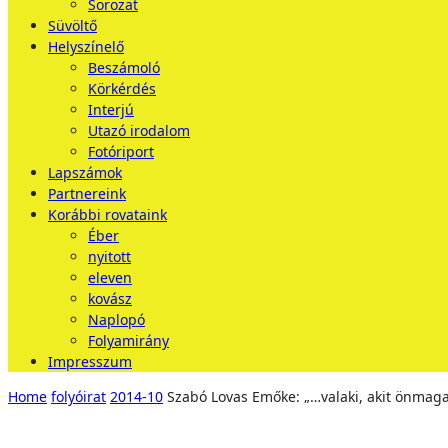
Sorozat
Süvöltő
Helyszínelő
Beszámoló
Körkérdés
Interjú
Utazó irodalom
Fotóriport
Lapszámok
Partnereink
Korábbi rovataink
Éber
nyitott
eleven
kovász
Naplopó
Folyamirány
Impresszum
Home
folyóirat
2014-10
Szabó Lovas Emőke: „…valaki, akit önmag