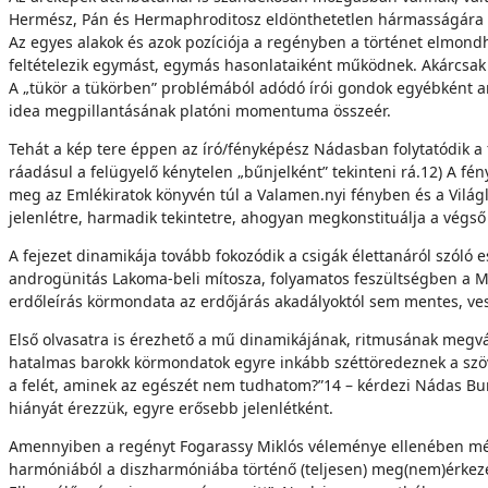
Hermész, Pán és Hermaphroditosz eldönthetetlen hármasságára tev
Az egyes alakok és azok pozíciója a regényben a történet elmondh
feltételezik egymást, egy­más hasonlataiként működnek. Akárcsak
A „tükör a tükörben” problémából adódó írói gon­dok egyébként an
idea megpil­lantásának platóni momentuma összeér.
Tehát a kép tere éppen az író/fényképész Nádasban folytatódik a fa
ráadásul a felügye­lő kénytelen „bűnjelként” tekinteni rá.12) A fé
meg az Emlékiratok könyvén túl a Valamen.­nyi fényben és a Világ
jelenlétre, harmadik tekintetre, ahogyan megkonstituálja a végső k
A fejezet dinamikája tovább fokozódik a csigák életta­náról szóló
androgünitás Lakoma-beli mítosza, folyamatos feszültségben a Me
erdőleírás körmondata az erdőjárás akadályoktól sem mentes, ve
Első olvasatra is érezhető a mű dinamikájának, ritmusá­nak megv
hatalmas barokk körmon­datok egyre inkább széttöredeznek a szöv
a felét, aminek az egészét nem tudhatom?”14 – kérdezi Nádas Bur
hiányát érez­zük, egyre erősebb jelenlétként.
Amennyiben a regényt Fogarassy Miklós véleménye el­lenében még
harmóniából a diszharmóniá­ba történő (teljesen) meg(nem)érkezé