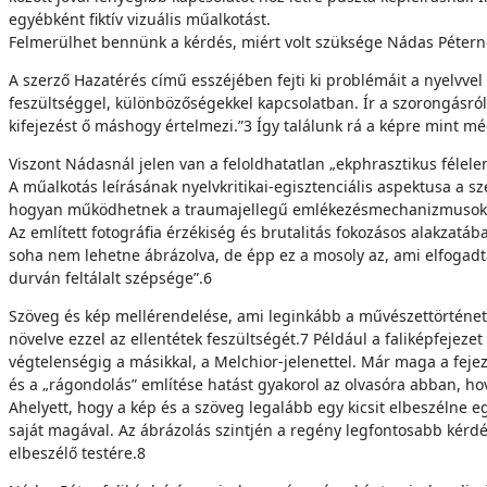
egyébként fiktív vizuális műalkotást.
Felmerülhet bennünk a kérdés, miért volt szüksége Nádas Péterne
A szerző Hazatérés című esszéjében fejti ki problé­máit a nyelvvel
feszültséggel, különbözőségek­kel kapcsolatban. Ír a szorongásró
kifejezést ő máshogy értelmezi.”3 Így találunk rá a képre mint mé
Viszont Nádasnál jelen van a feloldhatatlan „ekphrasztikus félele
A műalkotás leírásának nyelvkritikai-egisztenciális aspektusa 
hogyan működhetnek a traumajellegű emlékezésmechanizmusok, több
Az említett fotográfia érzékiség és brutalitás foko­zásos alakzat
soha nem lehetne ábrázolva, de épp ez a mosoly az, ami elfogadtatj
durván feltálalt szépsége”.6
Szöveg és kép mellérendelése, ami leginkább a művé­szettörténeti
növelve ezzel az ellenté­tek feszültségét.7 Például a faliképfejez
végtelenségig a másikkal, a Melchior-jelenettel. Már maga a fejeze
és a „rágondolás” em­lítése hatást gyakorol az olvasóra abban, hov
Ahelyett, hogy a kép és a szöveg legalább egy kicsit elbeszélne e
saját magával. Az ábrázolás szintjén a regény legfontosabb kérdés
elbeszélő testére.8