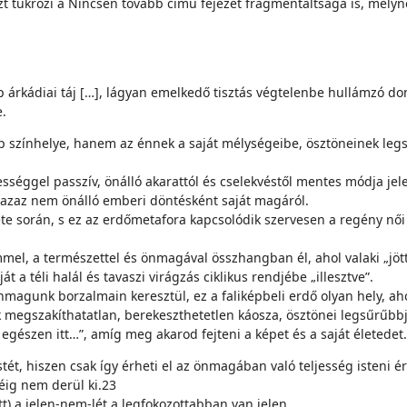
t tükrözi a Nincsen tovább című fejezet fragmentáltsága is, melyn
 árkádiai táj […], lágyan emelkedő tisz­tás végtelenbe hullámzó dom
e.
színhelye, hanem az énnek a saját mély­ségeibe, ösztöneinek legsű
ességgel passzív, önálló akarattól és cse­lekvéstől mentes módja j
n, azaz nem önálló emberi döntésként saját magáról.
te során, s ez az erdőmetafora kapcsolódik szervesen a regény női
el, a természettel és önmagával összhang­ban él, ahol valaki „jött a
 a téli halál és tavaszi virágzás ciklikus rendjébe „illesztve”.
magunk borzalmain keresztül, ez a fa­liképbeli erdő olyan hely, ah
megsza­kíthatatlan, berekeszthetetlen káosza, ösztönei legsű­rűbbje
egészen itt…”, amíg meg akarod fejteni a képet és a saját életedet.
ét, hiszen csak így érheti el az önmagában való teljesség isteni ér
géig nem derül ki.23
 a jelen-nem-lét a legfokozottabban van je­len.