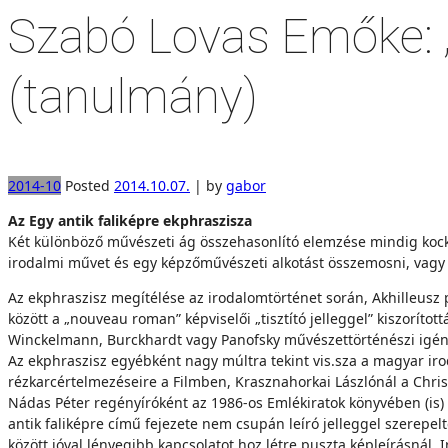
Szabó Lovas Emőke: „
(tanulmány)
2014-10
Posted
2014.10.07.
|
by
gabor
Az Egy antik faliképre ekphraszisza
Két különböző művészeti ág összehasonlító elemzé­se mindig koc
irodalmi művet és egy képzőművészeti alkotást összemosni, vagy 
Az ekphraszisz megítélése az irodalomtörténet során, Akhilleusz p
között a „nouveau roman” képviselői „tisztító jelleggel” kiszorítot
Winckelmann, Burckhardt vagy Panofsky mű­vészettörténészi igény
Az ekphraszisz egyébként nagy múltra tekint vis.­sza a magyar iro
rézkarcértelmezéseire a Filmben, Krasznahorkai Lászlónál a Chris
Nádas Péter regényíróként az 1986-os Emlékiratok könyvében (is) 
antik faliképre című fejezete nem csupán leíró jelleggel szerepelt
között jóval lényegibb kapcsolatot hoz létre pusz­ta képleírásn