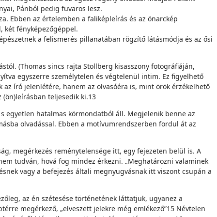
yai, Pánból pedig fuvaros lesz.
za. Ebben az értelemben a faliképleírás és az önarckép
l, két fényképezőgéppel.
épészetnek a felismerés pillanatában rögzítő látásmódja és az ősi
stól. (Thomas sincs rajta Stollberg kisasszony fotográfiáján,
nyítva egyszerre személytelen és végtelenül intim. Ez figyelhető
az író jelenlétére, hanem az olvasóéra is, mint örök érzékelhető
(ön)leírásban teljesedik ki.13
i, s egyetlen hatalmas körmondat­ból áll. Megjelenik benne az
gymásba olvadással. Ebben a motívumrendszerben fordul át az
g, megérkezés reménytelensége itt, egy fejezeten belül is. A
, nem tudván, hová fog mindez érkezni. „Meghatározni valaminek
snek vagy a befejezés általi megnyugvásnak itt viszont csupán a
eg, az én szétesése történeté­nek láttatjuk, ugyanez a
térre megérkező, „elveszett jelekre még emlékező”15 Névte­len