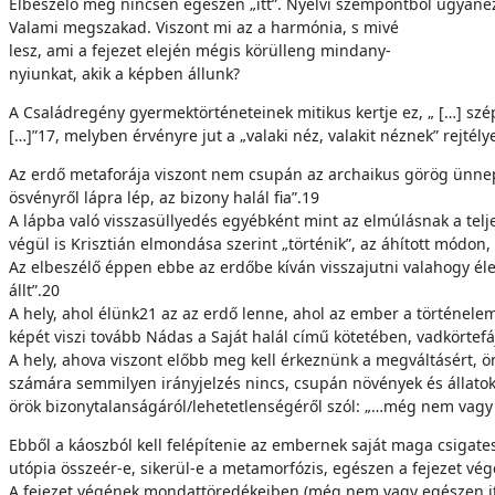
Elbeszélő még nincsen egészen „itt”. Nyelvi szem­pontból ugyanez
Valami megszakad. Viszont mi az a harmónia, s mivé
lesz, ami a fejezet elején mégis körülleng mindany-
nyiunkat, akik a képben állunk?
A Családregény gyermektörténeteinek mitikus kert­je ez, „ […] szép
[…]”17, melyben érvényre jut a „valaki néz, valakit néznek” rejtély
Az erdő metaforája viszont nem csupán az archaikus görög ünnep 
ösvényről lápra lép, az bizony halál fia”.19
A lápba való visszasüllyedés egyébként mint az el­múlásnak a telj
végül is Krisztián elmondása szerint „történik”, az áhított módo
Az elbeszélő éppen ebbe az erdőbe kíván visszajutni valahogy éle
állt”.20
A hely, ahol élünk21 az az erdő lenne, ahol az ember a történelemm
képét viszi tovább Nádas a Saját halál című kötetében, vadkörtefáját
A hely, ahova viszont előbb meg kell érkeznünk a megváltásért, ön
számára semmilyen irányjelzés nincs, csupán növények és állatok 
örök bizonytalanságáról/lehetetlensé­géről szól: „…még nem vagy 
Ebből a káoszból kell felépítenie az embernek saját maga csigatest
utópia összeér-e, sikerül-e a me­tamorfózis, egészen a fejezet vé
A fejezet végének mondattöredékeiben (még nem vagy egészen itt)