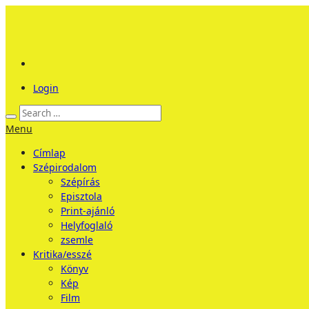
Login
Menu
Címlap
Szépirodalom
Szépírás
Episztola
Print-ajánló
Helyfoglaló
zsemle
Kritika/esszé
Könyv
Kép
Film