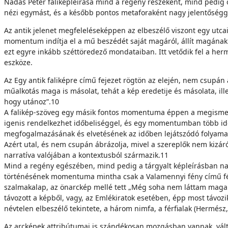
Nádas Péter faliképleírása mind a regény részeként, mind pedig ö
nézi egymást, és a később pontos metaforaként nagy jelentőségge
Az antik jelenet megfeleléseképpen az elbeszélő vi­szont egy utca
momentum indítja el a mű beszédét saját magáról, állít magának t
ezt egyre inkább széttöredező mondataiban. Itt vetődik fel a he
eszköze.
Az Egy antik faliképre című fejezet rögtön az elején, nem csupán a
műalkotás maga is másolat, tehát a kép eredetije és másolata, ille
hogy utánoz”.10
A falikép-szöveg egy másik fontos momentuma éppen a megismerés
igenis rendelkezhet idő­beliséggel, és egy momentumban több időd
megfogalmazásának és elvetésének az időben lejátszódó folyamatá
Azért utal, és nem csupán ábrázolja, mivel a szerep­lők nem kizár
narratíva valójá­ban a kontextusból származik.11
Mind a regény egészében, mind pedig a tárgyalt képle­írásban n
történésének momen­tuma mintha csak a Valamennyi fény című fény
szalmakalap, az önarckép mellé tett „Még soha nem láttam magam, 
távozott a kép­ből, vagy, az Emlékiratok esetében, épp most távo
névtelen elbeszélő tekintete, a három nimfa, a férfialak (Hermész, 
Az arcképek attribútumai is szándékosan mozgás­ban vannak, válto