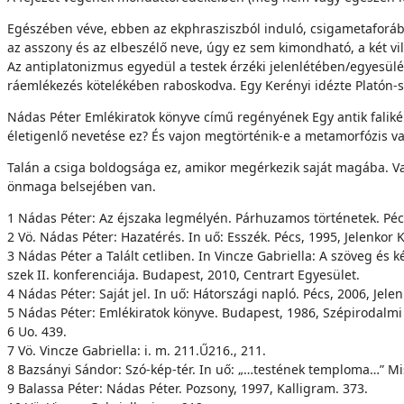
Egészében véve, ebben az ekphrasziszból induló, csigametaforáb
az asszony és az elbeszélő neve, úgy ez sem kimondható, a két vil
Az antiplatonizmus egyedül a testek érzéki jelenlé­tében/egyesü
ráemlékezés köteléké­ben raboskodva. Egy Kerényi idézte Platón-s
Nádas Péter Emlékiratok könyve című regényének Egy antik falikép
életigenlő nevetése ez? És vajon megtörténik-e a metamorfózis v
Talán a csiga boldogsága ez, amikor megérkezik saját magába. Va
önmaga belsejében van.
1 Nádas Péter: Az éjszaka legmé­lyén. Párhuzamos történetek. Pécs
2 Vö. Nádas Péter: Hazatérés. In uő: Esszék. Pécs, 1995, Jelenkor K
3 Nádas Péter a Talált cetliben. In Vincze Gabriella: A szöveg és
szek II. konferenciája. Budapest, 2010, Centrart Egyesület.
4 Nádas Péter: Saját jel. In uő: Hát­országi napló. Pécs, 2006, Jele
5 Nádas Péter: Emlékiratok köny­ve. Budapest, 1986, Szépirodalmi
6 Uo. 439.
7 Vö. Vincze Gabriella: i. m. 211.Ű216., 211.
8 Bazsányi Sándor: Szó-kép-tér. In uő: „…testének temploma…” Mis
9 Balassa Péter: Nádas Péter. Po­zsony, 1997, Kalligram. 373.