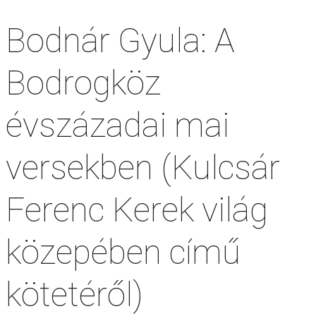
Bodnár Gyula: A
Bodrogköz
évszázadai mai
versekben (Kulcsár
Ferenc Kerek világ
közepében című
kötetéről)