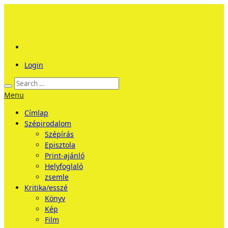
Login
Menu
Címlap
Szépirodalom
Szépírás
Episztola
Print-ajánló
Helyfoglaló
zsemle
Kritika/esszé
Könyv
Kép
Film