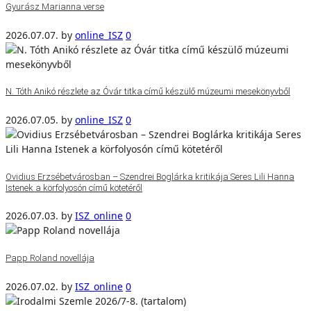
Gyurász Marianna verse
2026.07.07.
by
online_ISZ
0
N. Tóth Anikó részlete az Óvár titka című készülő múzeumi mesekönyvből
2026.07.05.
by
online_ISZ
0
Ovidius Erzsébetvárosban – Szendrei Boglárka kritikája Seres Lili Hanna
Istenek a körfolyosón című kötetéről
2026.07.03.
by
ISZ_online
0
Papp Roland novellája
2026.07.02.
by
ISZ_online
0