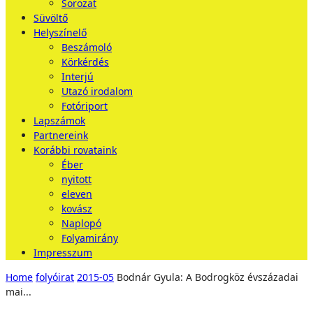
Sorozat
Süvöltő
Helyszínelő
Beszámoló
Körkérdés
Interjú
Utazó irodalom
Fotóriport
Lapszámok
Partnereink
Korábbi rovataink
Éber
nyitott
eleven
kovász
Naplopó
Folyamirány
Impresszum
Home
folyóirat
2015-05
Bodnár Gyula: A Bodrogköz évszázadai
mai...