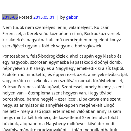
2015-05
Posted
2015.05.01.
|
by
gabor
Nem tudok nem személyes lenni, valamelyest. Kulcsár
Ferenccel, a Kerek világ közepében című, Bodrogközi versek
kicsiknek és nagyoknak alcímű nemrégiben megjelent könyv
szerzőjével ugyanis földiek vagyunk, bodrogköziek.
Pontosabban, felső-bodrogköziek, ahol csupán egy kisebb és
egy nagyobb, szorosan egymásba kapaszkodó cipónyi domb,
népnyelven a Kishegy és a Nagyhegy emelkedik ki a sík tájból.
Szőlőtermő mindkettő, és éppen ezek azok, amelyek elválasztják
vagy inkább összekötik az én szülővárosomat, Királyhelmecet,
Kulcsár Ferenc szülőfalujával, Szentessel, amely bizony „szent
helyen van – ótemploma szent hegyen van. Hegy tövibe’
borospince, benne hegylé – ezer icce”. Elbaktatva eme szent
hegy, az annyiszor és annyiféleképpen megénekelt Lingó
mellett – mely a szó igazi értelmében valójában annyira sem
hegy, mint a két helmeci, de közvetlenül Szentesfalva fölött
húzódik, alighanem a Nagyhegy millióéves kővé dermedt
lávafolyamának maradványaként –, talán megpillanthatjuk,