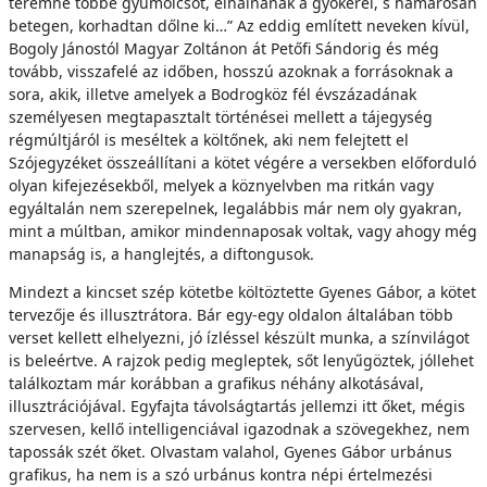
teremne többé gyümölcsöt, elhalnának a gyökerei, s hamarosan
betegen, korhadtan dőlne ki…” Az eddig említett neveken kívül,
Bogoly Jánostól Magyar Zoltánon át Petőfi Sándorig és még
tovább, visszafelé az időben, hosszú azoknak a forrásoknak a
sora, akik, illetve amelyek a Bodrogköz fél évszázadának
személyesen megtapasztalt történései mellett a tájegység
régmúltjáról is meséltek a költőnek, aki nem felejtett el
Szójegyzéket összeállítani a kötet végére a versekben előforduló
olyan kifejezésekből, melyek a köznyelvben ma ritkán vagy
egyáltalán nem szerepelnek, legalábbis már nem oly gyakran,
mint a múltban, amikor mindennaposak voltak, vagy ahogy még
manapság is, a hanglejtés, a diftongusok.
Mindezt a kincset szép kötetbe költöztette Gyenes Gábor, a kötet
tervezője és illusztrátora. Bár egy-egy oldalon általában több
verset kellett elhelyezni, jó ízléssel készült munka, a színvilágot
is beleértve. A rajzok pedig megleptek, sőt lenyűgöztek, jóllehet
találkoztam már korábban a grafikus néhány alkotásával,
illusztrációjával. Egyfajta távolságtartás jellemzi itt őket, mégis
szervesen, kellő intelligenciával igazodnak a szövegekhez, nem
tapossák szét őket. Olvastam valahol, Gyenes Gábor urbánus
grafikus, ha nem is a szó urbánus kontra népi értelmezési