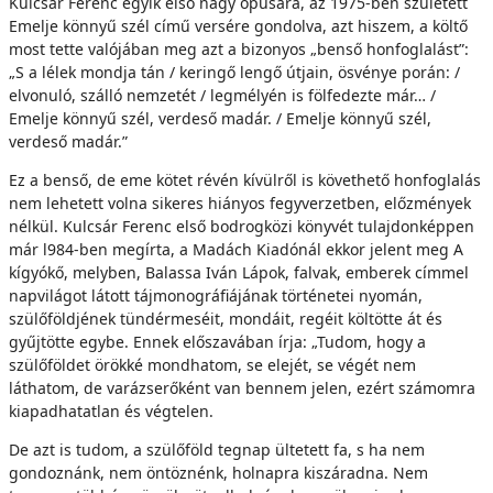
Kulcsár Ferenc egyik első nagy opusára, az 1975-ben született
Emelje könnyű szél című versére gondolva, azt hiszem, a költő
most tette valójában meg azt a bizonyos „benső honfoglalást”:
„S a lélek mondja tán / keringő lengő útjain, ösvénye porán: /
elvonuló, szálló nemzetét / legmélyén is fölfedezte már… /
Emelje könnyű szél, verdeső madár. / Emelje könnyű szél,
verdeső madár.”
Ez a benső, de eme kötet révén kívülről is követhető honfoglalás
nem lehetett volna sikeres hiányos fegyverzetben, előzmények
nélkül. Kulcsár Ferenc első bodrogközi könyvét tulajdonképpen
már l984-ben megírta, a Madách Kiadónál ekkor jelent meg A
kígyókő, melyben, Balassa Iván Lápok, falvak, emberek címmel
napvilágot látott tájmonográfiájának történetei nyomán,
szülőföldjének tündérmeséit, mondáit, regéit költötte át és
gyűjtötte egybe. Ennek előszavában írja: „Tudom, hogy a
szülőföldet örökké mondhatom, se elejét, se végét nem
láthatom, de varázserőként van bennem jelen, ezért számomra
kiapadhatatlan és végtelen.
De azt is tudom, a szülőföld tegnap ültetett fa, s ha nem
gondoznánk, nem öntöznénk, holnapra kiszáradna. Nem