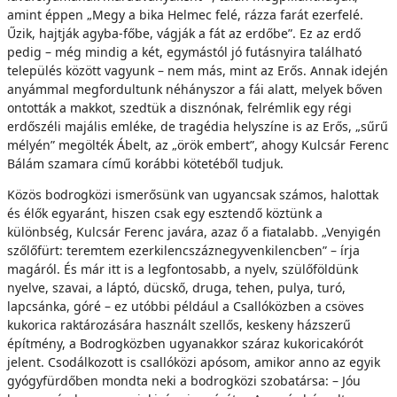
amint éppen „Megy a bika Helmec felé, rázza farát ezerfelé.
Űzik, hajtják agyba-főbe, vágják a fát az erdőbe”. Ez az erdő
pedig – még mindig a két, egymástól jó futásnyira található
település között vagyunk – nem más, mint az Erős. Annak idején
anyámmal megfordultunk néhányszor a fái alatt, melyek bőven
ontották a makkot, szedtük a disznónak, felrémlik egy régi
erdőszéli majális emléke, de tragédia helyszíne is az Erős, „sűrű
mélyén” megölték Ábelt, az „örök embert”, ahogy Kulcsár Ferenc
Bálám szamara című korábbi kötetéből tudjuk.
Közös bodrogközi ismerősünk van ugyancsak számos, halottak
és élők egyaránt, hiszen csak egy esztendő köztünk a
különbség, Kulcsár Ferenc javára, azaz ő a fiatalabb. „Venyigén
szőlőfürt: teremtem ezerkilencszáznegyvenkilencben” – írja
magáról. És már itt is a legfontosabb, a nyelv, szülőföldünk
nyelve, szavai, a láptó, dücskő, druga, tehen, pulya, turó,
lapcsánka, góré – ez utóbbi például a Csallóközben a csöves
kukorica raktározására használt szellős, keskeny házszerű
építmény, a Bodrogközben ugyanakkor száraz kukoricakórót
jelent. Csodálkozott is csallóközi apósom, amikor anno az egyik
gyógyfürdőben mondta neki a bodrogközi szobatársa: – Jóu