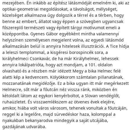
mezejében. Én inkább az építész látásmódját emelném ki, aki az
optikai-geometriai megoldásokat, a távolságot, mélységet,
közelséget alkalmazva úgy dolgozik a térrel és a térben, hogy
benne az embert, állatot vagy éppen a szövegben ugyancsak
főszereplő természeti vagy épített tárgyi motívumot emeli a
középpontba. Gyenes Gábor egyébként mintha valamennyi
helyszínen személyesen megjelent volna, az egyedi látásmód
alkalmazásán belül is annyira hitelesek illusztrációi. A Tice hídja
a leleszi templommal, a kisgéresi borospincék sora, a
királyhelmeci Csonkavár, de ha már Királyhelmec, lehessek
annyira lokálpatrióta, hogy azt mondjam, a 101. oldalon
olvasható és a részben már idézett Megy a bika Helmec felé
alatti kép a kedvencem. Kölyökkorom számtalan pillanatának,
mozzanatának megidézője. Ez a bika ugyan itt már megérkezett
Helmecre, sőt már a főutcán néz vissza ránk, miközben én
kétoldalt látom az egykori kenyérboltot, a Slovan vendéglőt,
ruhaüzletet. És visszaemlékszem az ötvenes évek elejére,
amikor, hiába volt város városom, tehenek vonultak a főutcáján,
reggel ki a legelőre, majd sürvedéskor haza, kolomppal a
nyakukban bekanyarodva mindegyik a saját utcájába,
gazdájának udvarába.