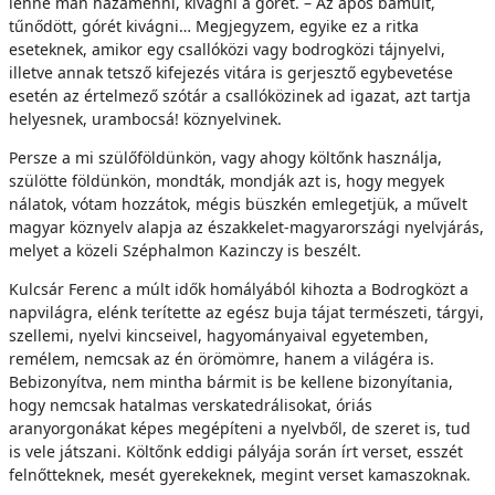
lenne mán hazamenni, kivágni a górét. – Az após bámult,
tűnődött, górét kivágni… Megjegyzem, egyike ez a ritka
eseteknek, amikor egy csallóközi vagy bodrogközi tájnyelvi,
illetve annak tetsző kifejezés vitára is gerjesztő egybevetése
esetén az értelmező szótár a csallóközinek ad igazat, azt tartja
helyesnek, urambocsá! köznyelvinek.
Persze a mi szülőföldünkön, vagy ahogy költőnk használja,
szülötte földünkön, mondták, mondják azt is, hogy megyek
nálatok, vótam hozzátok, mégis büszkén emlegetjük, a művelt
magyar köznyelv alapja az északkelet-magyarországi nyelvjárás,
melyet a közeli Széphalmon Kazinczy is beszélt.
Kulcsár Ferenc a múlt idők homályából kihozta a Bodrogközt a
napvilágra, elénk terítette az egész buja tájat természeti, tárgyi,
szellemi, nyelvi kincseivel, hagyományaival egyetemben,
remélem, nemcsak az én örömömre, hanem a világéra is.
Bebizonyítva, nem mintha bármit is be kellene bizonyítania,
hogy nemcsak hatalmas verskatedrálisokat, óriás
aranyorgonákat képes megépíteni a nyelvből, de szeret is, tud
is vele játszani. Költőnk eddigi pályája során írt verset, esszét
felnőtteknek, mesét gyerekeknek, megint verset kamaszoknak.