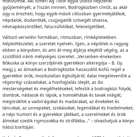
motívumok. Aki ismeri Ág Tibor egyik utolsó népzenei
gyűjteményét, a Tiszán innnen, Bodrogközben címűt, az akár
úgy is érezheti, hogy egyik-másik ciklusban gyermekjátékok,
népdalok, dudanóták, csujjogatók szövegét olvassa,
névnapköszöntőket, falucsúfolókat, feleselgetőket.
Változó verselési formában, ritmusban, rímképletekben.
Népköltészetet, a szeretet nyelvén. Igen, a néplélek is ragyog
ebben a könyvben, és ami át-meg átjárja elejétől végéig, az a
szülőföld iránti mélységes szeretet. „Verseiben-énekeiben
Bókuska (a könyv szerzőjének gyerekkori alteregója – B. Gy.
megj.), az álmaiban a Bodrogközbe hazaszálló kisfiú regél a
gyerekkor örök, mozdulatlan égboltjáról; dalai megelevenítik a
régesrégi századokat, a honfoglalás idejét, az ősi
mesterségeket és megélhetéseket; lefestik a bodrogközi folyók,
dombok, nádasok és lápok, a homokhátak és tavak világát;
megörökítik a vadvirágokat és madarakat, az énekeket és
táncokat, az ünnepeket, szokásokat, legendákat és hiedelmeket;
a népi humort és a gyerekkor játékait, a szerelmeket és örök
álmokat szedik rigmusokba és strófákba…” – olvashatjuk a könyv
hátsó borítóján.