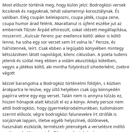
Most először történik meg, hogy külön jelzi: Bodrogközi versek
kicsiknek és nagyoknak, tehát valamennyi korosztálynak. És
valóban. Elég csupán belelapozni, csupa játék, csupa zene,
csupa humor árad felénk. Akaratlanul is újfent eszébe jut az
embernek Tőzsér Árpád elhíresült, sokat idézett megállapítása,
miszerint: „Kulcsár Ferenc par exellence költő: akkor is költő
lenne, ha soha egy sor verset sem írt volna le.” Persze, és
hál’istennek, leírt. Csak ebben a legújabb könyvében mintegy
kétszázötven látott napvilágot, kilenc ciklusban. A poeta ludens
jelenik és szólal meg ebben a vidám akusztikájú kötetben,
vagyis a játékos költő, aki mintha fütyörésző sihederként, zsebre
vágott
kézzel barangolna a Bodrogköz történelmi földjén, s közben
árokpartra le-leülve, egy ültő helyében csak úgy könnyedén
papírra vetne egy-egy verset. Talán nem is annyira túlzás ez,
hiszen hónapok alatt készült el ez a könyv. Amely persze nem
attól bodrogközi, hogy (gyermek)irodalmunkban, tudomásom
szerint először, végre bodrogközi falunevekre írt strófák is
sorjáznak lapjain, illetve egyéb helyszínek, dűlőnevek,
használati eszközök, természeti jelenségek a verselésre indító