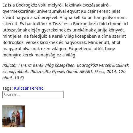
Ez is a Bodrogköz volt, melyről, lakóinak évszázadairól,
gyermekkorának univerzumával együtt Kulcsár Ferenc jelet
kívánt hagyni a szó erejével. Aligha kell külön hangsúlyoznom:
sikerült. És bár költőnk A Tisza és a Bodrog közti föld címmel írt
utószavának elején gyerekeinek és unokáinak ajánlja könyvét,
mint jelet, ne feledjük: a Kerek világ közepében alcíme szerint
Bodrogközi versek kicsiknek és nagyoknak. Mindenütt, ahol
magyarul olvasnak ezen világon. Függetlenül attól, hogy
mennyire kerek manapság ez a világ.
(Kulcsár Ferenc: Kerek világ közepében. Bodrogközi versek kicsiknek
és nagyoknak. Illusztrálta Gyenes Gábor. AB-ART, Ekecs, 2014, 120
oldal, 10 €)
Tags:
Kulcsár Ferenc