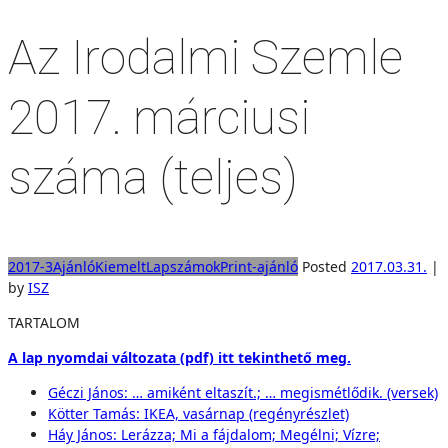
Az Irodalmi Szemle
2017. márciusi
száma (teljes)
2017-3
Ajánló
Kiemelt
Lapszámok
Print-ajánló
Posted
2017.03.31.
|
by
ISZ
TARTALOM
A lap nyomdai változata (pdf) itt tekinthető meg.
Géczi János: … amiként eltaszít.; … megismétlődik. (versek)
Kötter Tamás: IKEA, vasárnap (regényrészlet)
Háy János: Lerázza; Mi a fájdalom; Megélni; Vízre;