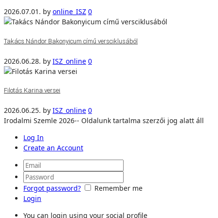
2026.07.01.
by
online_ISZ
0
Takács Nándor Bakonyicum című versciklusából
2026.06.28.
by
ISZ_online
0
Filotás Karina versei
2026.06.25.
by
ISZ_online
0
Irodalmi Szemle 2026-- Oldalunk tartalma szerzői jog alatt áll
Log In
Create an Account
Forgot password?
Remember me
Login
You can login using your social profile