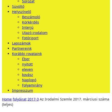
Sorozat
Süvöltő
Helyszínelő
Beszámoló
Körkérdés
Interjú
Utazó irodalom
Fotóriport
Lapszámok
Partnereink
Korábbi rovataink
Éber
nyitott
eleven
kovász
Naplopó
Folyamirány
Impresszum
Home
folyóirat
2017-3
Az Irodalmi Szemle 2017. márciusi száma
(teljes)