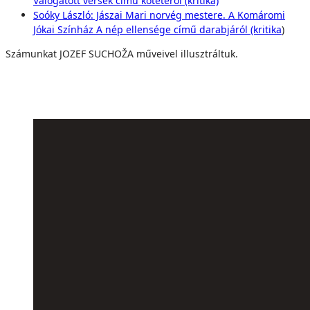
Válogatott versek című kötetéről (kritika)
Soóky László: Jászai Mari norvég mestere. A Komáromi
Jókai Színház A nép ellensége című darabjáról (kritika
)
Számunkat JOZEF SUCHOŽA műveivel illusztráltuk.