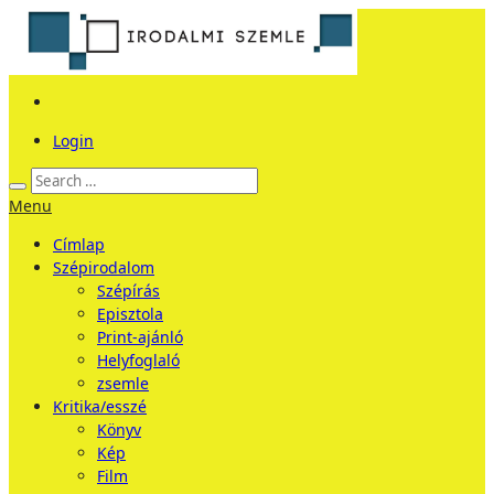
Login
Menu
Címlap
Szépirodalom
Szépírás
Episztola
Print-ajánló
Helyfoglaló
zsemle
Kritika/esszé
Könyv
Kép
Film