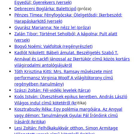
Egyedül; Gyerekvers (versek)
Debreceni Boglárka: Balettcipő
(próza)
Pénzes Tímea: Fényfogócska; Ölelgetősdi; Ikerbeszéd;
Harapáskarkötő (versek)
Gyurász Marianna: Ne nézz le! (próza)
Zalán Tibor: Történet Seholból; A kápolna; Pult alatt
(versek)
Bogyó Noémi: Vakfoltok (regényrészlet)
Kadlót Nikolett: Bábeli ámulat. Beszélgetés Szabó T.
Annával és Lackfi Jánossal az Ikertükör című közös kortárs
világirodalmi antológiájukról
Tóth Krisztina Kitti: Mrs. Ramsay művészete mint
performansz Virginia Woolf A világítótorony című
regényében (tanulmány)
Szászi Zoltán: Fél-vidéki levelek (tárca)
Koós István: Útvesztések epikus keretben. András László
Világos indul című kötetéről (kr
itika)
Kosztrabszky Réka: Egy polémia margójára. Az Angyal
vagy démon: Tanulmányok Gyulai Pál Írónőink című
írásáról (kritika)
Lesi Zoltán: Felhőkakukkvár otthon. Simon Armitage