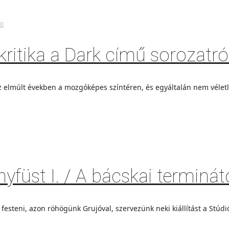
0
ritika a Dark című sorozatró
 elmúlt években a mozgóképes színtéren, és egyáltalán nem vélet
anyfüst I. / A bácskai terminát
steni, azon röhögünk Grujóval, szervezünk neki kiállítást a Stúdiób