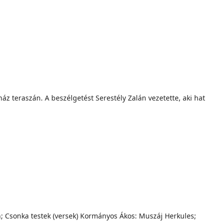
 teraszán. A beszélgetést Serestély Zalán vezetette, aki hat
lán; Csonka testek (versek) Kormányos Ákos: Muszáj Herkules;