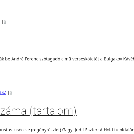
e
|
0
ák be André Ferenc szótagadó című verseskötetét a Bulgakov Kávéház
ISZ
|
0
száma (tartalom)
Faustus kisöccse (regényrészlet) Gagyi Judit Eszter: A Hold túlolda