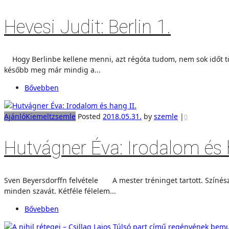
Hevesi Judit: Berlin 1.
Hogy Berlinbe kellene menni, azt régóta tudom, nem sok időt tölt
később meg már mindig a...
Bővebben
Ajánló
Kiemelt
zsemle
Posted
2018.05.31.
by
szemle
|
0
Hutvágner Éva: Irodalom és h
Sven Beyersdorffn felvétele A mester tréninget tartott. Színész
minden szavát. Kétféle félelem...
Bővebben