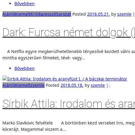
Bővebben
Ajánló
Kiemelt
Kritika/esszé
Sorozat
Posted
2018.05.21.
by
szemle
|
Dark: Furcsa német dolgok (k
A Netflix egyre megkerülhetetlenebb tényezővé kezdett válni az
mintha egyszerűen filmeket, tévé- vagy...
Bővebben
Ajánló
Kiemelt
zsemle
Posted
2018.05.18.
by
szemle
|
0
Sirbik Attila: Irodalom és ar
Marko Slavkovic felvétele A börtönben kezd verseket írni, meg fe
kócerájt. Magammal viszem a...