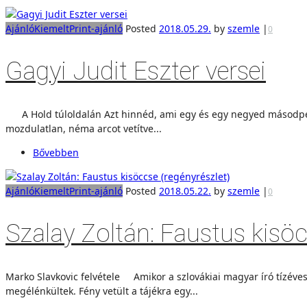
Ajánló
Kiemelt
Print-ajánló
Posted
2018.05.29.
by
szemle
|
0
Gagyi Judit Eszter versei
A Hold túloldalán Azt hinnéd, ami egy és egy negyed másodpercn
mozdulatlan, néma arcot vetítve...
Bővebben
Ajánló
Kiemelt
Print-ajánló
Posted
2018.05.22.
by
szemle
|
0
Szalay Zoltán: Faustus kisöc
Marko Slavkovic felvétele Amikor a szlovákiai magyar író tízéves
megélénkültek. Fény vetült a tájékra egy...