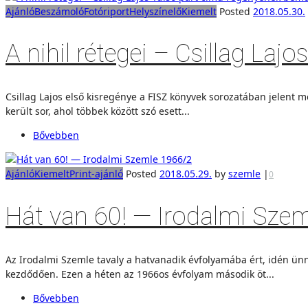
Ajánló
Beszámoló
Fotóriport
Helyszínelő
Kiemelt
Posted
2018.05.30.
A nihil rétegei – Csillag La
Csillag Lajos első kisregénye a FISZ könyvek sorozatában jelent
került sor, ahol többek között szó esett...
Bővebben
Ajánló
Kiemelt
Print-ajánló
Posted
2018.05.29.
by
szemle
|
0
Hát van 60! — Irodalmi Sze
Az Irodalmi Szemle tavaly a hatvanadik évfolyamába ért, idén ü
kezdődően. Ezen a héten az 1966os évfolyam második öt...
Bővebben