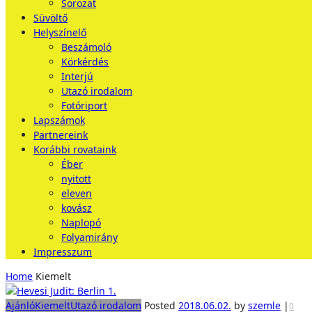
Sorozat
Süvöltő
Helyszínelő
Beszámoló
Körkérdés
Interjú
Utazó irodalom
Fotóriport
Lapszámok
Partnereink
Korábbi rovataink
Éber
nyitott
eleven
kovász
Naplopó
Folyamirány
Impresszum
Home
Kiemelt
Ajánló
Kiemelt
Utazó irodalom
Posted
2018.06.02.
by
szemle
|
0