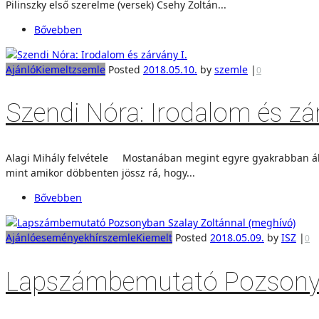
Pilinszky első szerelme (versek) Csehy Zoltán...
Bővebben
Ajánló
Kiemelt
zsemle
Posted
2018.05.10.
by
szemle
|
0
Szendi Nóra: Irodalom és zár
Alagi Mihály felvétele Mostanában megint egyre gyakrabban álm
mint amikor döbbenten jössz rá, hogy...
Bővebben
Ajánló
események
hírszemle
Kiemelt
Posted
2018.05.09.
by
ISZ
|
0
Lapszámbemutató Pozsonyb