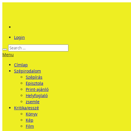
Login
Menu
Címlap
Szépirodalom
Szépírás
Episztola
Print-ajánló
Helyfoglaló
zsemle
Kritika/esszé
Könyv
Kép
Film