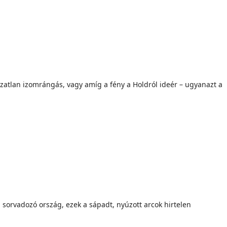
atlan izomrángás, vagy amíg a fény a Holdról ideér – ugyanazt a
 sorvadozó ország, ezek a sápadt, nyúzott arcok hirtelen