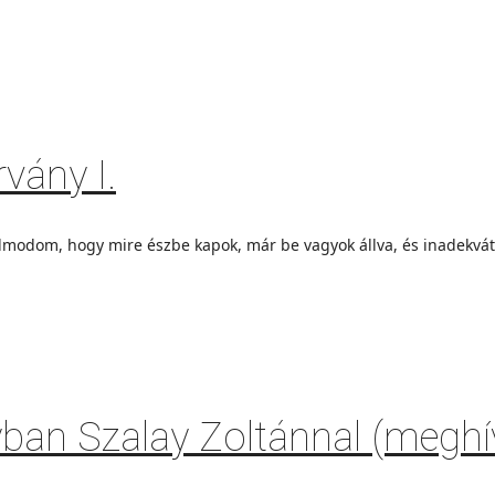
vány I.
odom, hogy mire észbe kapok, már be vagyok állva, és inadekvát
an Szalay Zoltánnal (meghí