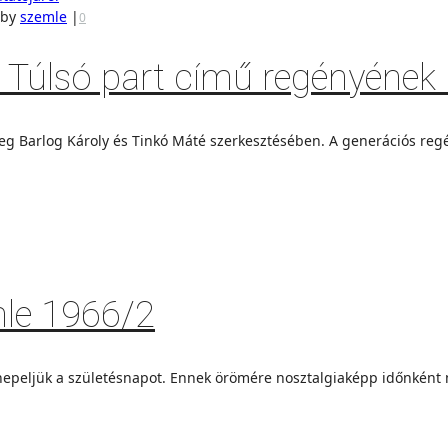
by
szemle
|
0
jos Túlsó part című regényéne
 meg Barlog Károly és Tinkó Máté szerkesztésében. A generációs reg
mle 1966/2
nnepeljük a születésnapot. Ennek örömére nosztalgiaképp időnként