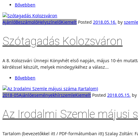
Bővebben
Ajánló
Beszámoló
Helyszínelő
Kiemelt
Posted
2018.05.16.
by
szeml
Szótagadás Kolozsváron
A 8. Kolozsvári Ünnepi Könyvhét első napján, május 10-én mutatt
kérdéssel készült, melyek mindegyikéhez a válasz...
Bővebben
2018-05
Ajánló
események
hírszemle
Kiemelt
Posted
2018.05.15.
by
Az Irodalmi Szemle májusi 
Tartalom (bevezetőkkel itt / PDF-formátumban itt) Szalay Zoltán: 