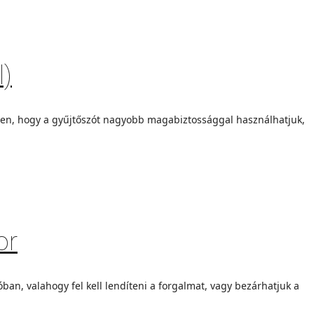
l)
len, hogy a gyűjtőszót nagyobb magabiztossággal használhatjuk,
or
an, valahogy fel kell lendíteni a forgalmat, vagy bezárhatjuk a