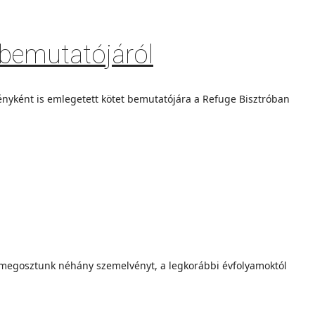
k bemutatójáról
ényként is emlegetett kötet bemutatójára a Refuge Bisztróban
 megosztunk néhány szemelvényt, a legkorábbi évfolyamoktól