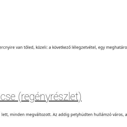
yire van tőled, közeli: a következő lélegzetvétel, egy meghatároz
cse (regényrészlet)
 lett, minden megváltozott. Az addig petyhüdten hullámzó város, a