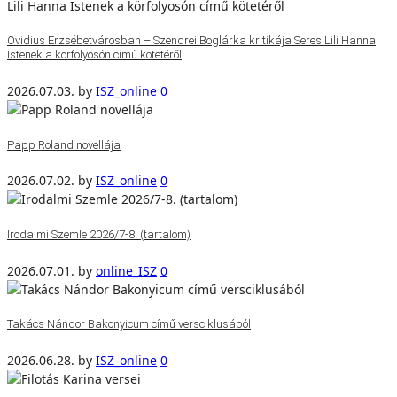
Ovidius Erzsébetvárosban – Szendrei Boglárka kritikája Seres Lili Hanna
Istenek a körfolyosón című kötetéről
2026.07.03.
by
ISZ_online
0
Papp Roland novellája
2026.07.02.
by
ISZ_online
0
Irodalmi Szemle 2026/7-8. (tartalom)
2026.07.01.
by
online_ISZ
0
Takács Nándor Bakonyicum című versciklusából
2026.06.28.
by
ISZ_online
0