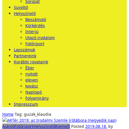
Sorozat
Süvöltő
Helyszínelő
Beszámoló
Körkérdés
Interjú
Utazó irodalom
Fotóriport
Lapszámok
Partnereink
Korábbi rovataink
Éber
nyitott
eleven
kovász
Naplopó
Folyamirány
Impresszum
Home
Tag: guzak_klaudia
Ajánló
Fotóriport
Helyszínelő
Kiemelt
Posted
2019.08.18.
by