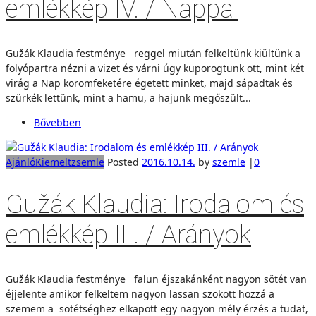
emlékkép IV. / Nappal
Gužák Klaudia festménye reggel miután felkeltünk kiültünk a
folyópartra nézni a vizet és várni úgy kuporogtunk ott, mint két
virág a Nap koromfeketére égetett minket, majd sápadtak és
szürkék lettünk, mint a hamu, a hajunk megőszült...
Bővebben
Ajánló
Kiemelt
zsemle
Posted
2016.10.14.
by
szemle
|
0
Gužák Klaudia: Irodalom és
emlékkép III. / Arányok
Gužák Klaudia festménye falun éjszakánként nagyon sötét van
éjjelente amikor felkeltem nagyon lassan szokott hozzá a
szemem a sötétséghez elkapott egy nagyon mély érzés a tudat,