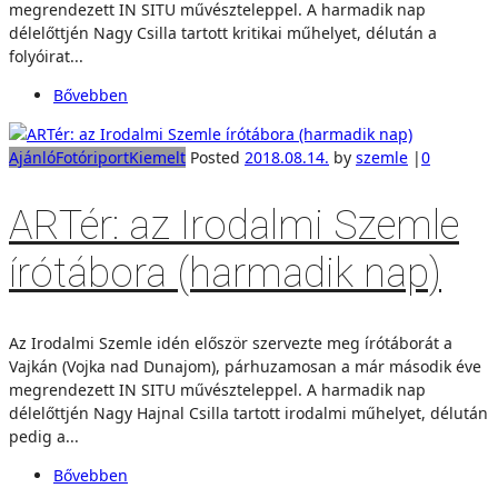
megrendezett IN SITU művészteleppel. A harmadik nap
délelőttjén Nagy Csilla tartott kritikai műhelyet, délután a
folyóirat...
Bővebben
Ajánló
Fotóriport
Kiemelt
Posted
2018.08.14.
by
szemle
|
0
ARTér: az Irodalmi Szemle
írótábora (harmadik nap)
Az Irodalmi Szemle idén először szervezte meg írótáborát a
Vajkán (Vojka nad Dunajom), párhuzamosan a már második éve
megrendezett IN SITU művészteleppel. A harmadik nap
délelőttjén Nagy Hajnal Csilla tartott irodalmi műhelyet, délután
pedig a...
Bővebben