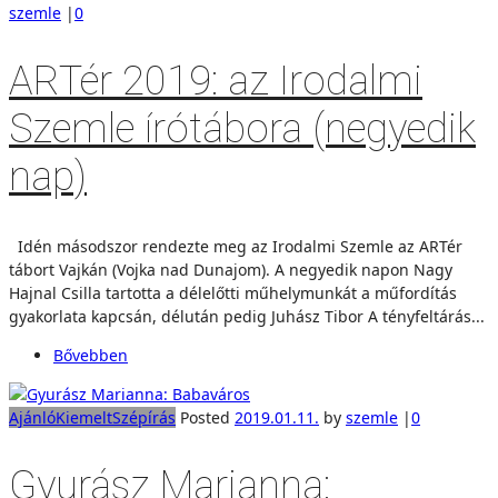
szemle
|
0
ARTér 2019: az Irodalmi
Szemle írótábora (negyedik
nap)
Idén másodszor rendezte meg az Irodalmi Szemle az ARTér
tábort Vajkán (Vojka nad Dunajom). A negyedik napon Nagy
Hajnal Csilla tartotta a délelőtti műhelymunkát a műfordítás
gyakorlata kapcsán, délután pedig Juhász Tibor A tényfeltárás...
Bővebben
Ajánló
Kiemelt
Szépírás
Posted
2019.01.11.
by
szemle
|
0
Gyurász Marianna: