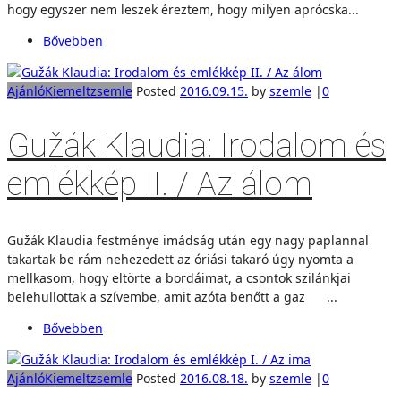
hogy egyszer nem leszek éreztem, hogy milyen aprócska...
Bővebben
Ajánló
Kiemelt
zsemle
Posted
2016.09.15.
by
szemle
|
0
Gužák Klaudia: Irodalom és
emlékkép II. / Az álom
Gužák Klaudia festménye imádság után egy nagy paplannal
takartak be rám nehezedett az óriási takaró úgy nyomta a
mellkasom, hogy eltörte a bordáimat, a csontok szilánkjai
belehullottak a szívembe, amit azóta benőtt a gaz ...
Bővebben
Ajánló
Kiemelt
zsemle
Posted
2016.08.18.
by
szemle
|
0