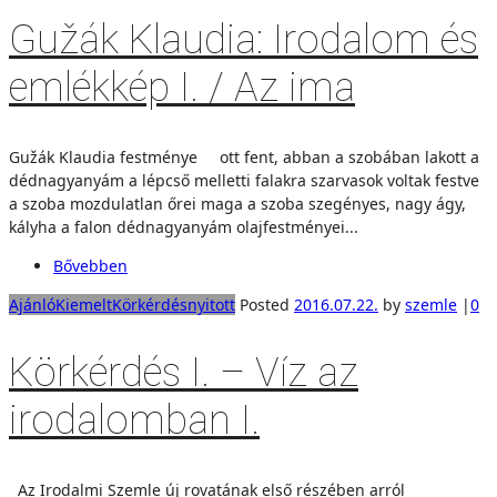
Gužák Klaudia: Irodalom és
emlékkép I. / Az ima
Gužák Klaudia festménye ott fent, abban a szobában lakott a
dédnagyanyám a lépcső melletti falakra szarvasok voltak festve
a szoba mozdulatlan őrei maga a szoba szegényes, nagy ágy,
kályha a falon dédnagyanyám olajfestményei...
Bővebben
Ajánló
Kiemelt
Körkérdés
nyitott
Posted
2016.07.22.
by
szemle
|
0
Körkérdés I. – Víz az
irodalomban I.
Az Irodalmi Szemle új rovatának első részében arról