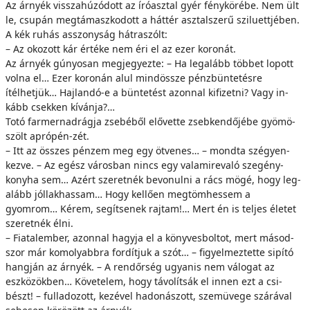
Az ár­nyék vis­­sza­hú­zó­dott az író­asz­tal gyér fény­kö­ré­be. Nem ült
le, csu­pán meg­tá­masz­ko­dott a hát­tér asz­tal­sze­rű szi­lu­ett­jé­ben.
A kék ­ru­hás as­­szony­ság hát­ra­szólt:
– Az oko­zott kár ér­té­ke nem éri el az ezer ko­ro­nát.
Az ár­nyék gú­nyo­san meg­je­gyez­te: – Ha leg­alább töb­bet lo­pott
vol­na el… Ezer ko­ro­nán alul mind­ös­­sze pénz­bün­te­tés­re
ítélhetjük… Haj­lan­dó-e a bün­te­tést azon­nal ki­fi­zet­ni? Vagy in­
kább csek­ken kívánja?…
To­tó far­mer­nad­rág­ja zse­bé­ből elő­vet­te zseb­ken­dő­jé­be gyö­mö­
szölt ap­ró­pén-z­ét.
– Itt az ös­­szes pén­zem meg egy öt­ve­nes… – mond­ta szé­gyen­
kez­ve. – Az egész vá­ros­ban nincs egy va­la­mi­re­va­ló sze­gény­
kony­ha sem… Azért sze­ret­nék be­vo­nul­ni a rács mö­gé, hogy leg­
alább jól­lak­has­sam… Hogy kel­lő­en meg­töm­hes­sem a
gyomrom… Ké­rem, se­gít­se­nek rajtam!… Mert én is tel­jes éle­tet
sze­ret­nék él­ni.
– Fi­a­tal­em­ber, azon­nal hagy­ja el a köny­ves­bol­tot, mert má­sod­
szor már ko­mo­lyabb­ra for­dít­juk a szót… – fi­gyel­mez­tet­te si­pí­tó
hang­ján az ár­nyék. – A rend­őr­ség ugyan­is nem vá­lo­gat az
eszközökben… Kö­ve­te­lem, hogy tá­vo­lít­sák el in­nen ezt a csi­
bészt! – ful­la­do­zott, ke­zé­vel ha­do­ná­szott, szem­üve­ge szá­rá­val