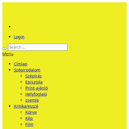
Login
Menu
Címlap
Szépirodalom
Szépírás
Episztola
Print-ajánló
Helyfoglaló
zsemle
Kritika/esszé
Könyv
Kép
Film