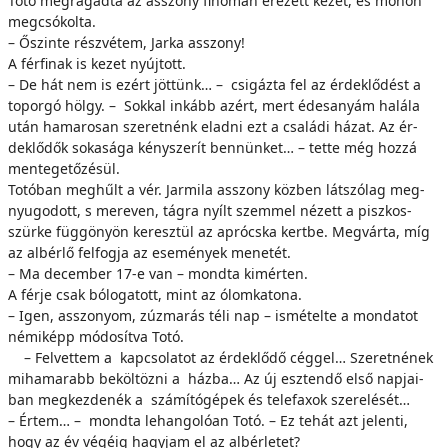
To­tó meg­ra­gad­ta az as­­szony fi­no­man ere­zett ke­zét, és mo­hón
meg­csó­kol­ta.
– Őszin­te rész­vé­tem, Jarka as­­szony!
A fér­fi­nak is ke­zet nyúj­tott.
– De hát nem is ezért jöt­tünk… – csi­gáz­ta fel az ér­dek­lő­dést a
to­por­gó hölgy. – Sok­kal in­kább azért, mert édes­anyám ha­lá­la
után ha­ma­ro­san sze­ret­nénk el­ad­ni ezt a csa­lá­di há­zat. Az ér­
dek­lő­dők so­ka­sá­ga kény­sze­rít ben­nün­ket… – tet­te még hoz­zá
men­te­ge­tő­zé­sül.
To­tó­ban meg­hűlt a vér. Jarmila as­­szony köz­ben lát­szó­lag meg­
nyu­go­dott, s me­re­ven, tág­ra nyílt szem­mel né­zett a pisz­kos­
szür­ke füg­gö­nyön ke­resz­tül az ap­rócs­ka kert­be. Meg­vár­ta, míg
az al­bér­lő fel­fog­ja az ese­mé­nyek me­ne­tét.
– Ma de­cem­ber 17-e van – mond­ta ki­mér­ten.
A fér­je csak bó­lo­ga­tott, mint az ólom­ka­to­na.
– Igen, as­­szo­nyom, zúz­ma­rás té­li nap – is­mé­tel­te a mon­da­tot
né­mi­képp mó­do­sít­va To­tó.
– Fel­vet­tem a kap­cso­la­tot az ér­dek­lő­dő cég­gel… Sze­ret­né­nek
mi­ha­ma­rabb be­köl­töz­ni a ház­ba… Az új esz­ten­dő el­ső nap­ja­i­
ban meg­kez­de­nék a szá­mí­tó­gé­pek és te­le­fax­ok sze­re­lé­sét…
– Ér­tem… – mond­ta le­han­go­ló­an To­tó. – Ez te­hát azt je­len­ti,
hogy az év vé­gé­ig hagy­jam el az al­bér­le­tet?