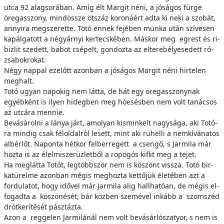
ut­ca 92 alag­so­rá­ban. Amíg élt Mar­git né­ni, a jó­sá­gos für­ge
öreg­as­­szony, mind­ös­­sze öt­száz ko­ro­ná­ért ad­ta ki ne­ki a szo­bát,
an­­nyi­ra meg­sze­ret­te. To­tó en­nek fe­jé­ben mun­ka után szí­ve­sen
ka­pál­ga­tott a négyár­nyi ker­tecs­ké­ben. Más­kor meg eg­rest és ri­
biz­lit sze­dett, ba­bot csé­pelt, gon­doz­ta az el­te­re­bé­lye­se­dett ró­
zsa­bok­ro­kat.
Négy nap­pal ez­előtt azon­ban a jó­sá­gos Mar­git né­ni hir­te­len
meg­halt.
To­tó ugyan na­po­kig nem lát­ta, de hát egy öreg­as­­szony­nak
egyéb­ként is ilyen hi­deg­ben meg hó­esés­ben nem volt ta­ná­csos
az ut­cá­ra men­nie.
Be­vá­sá­rol­ni a lá­nya járt, amo­lyan ki­smin­kelt nagy­sá­ga, aki To­tó­
ra min­dig csak féloldalról le­sett, mint aki rü­hel­li a nem­kí­vá­na­tos
al­bér­lőt. Na­pon­ta hét­kor fel­ber­re­gett a csen­gő, s Jarmila már
hoz­ta is az élel­mi­szer­üz­let­ből a ro­po­gós kif­lit meg a te­jet.
Ha meg­lát­ta To­tót, leg­több­ször nem is kö­szönt vis­­sza. To­tó bir­
ka­tü­rel­me azon­ban még­is meg­hoz­ta ket­tő­jük éle­té­ben azt a
for­du­la­tot, hogy idő­vel már Jarmila alig hall­ha­tó­an, de még­is el­
fo­gad­ta a kö­szö­né­sét, bár köz­ben sze­mé­vel in­kább a szom­széd
drót­ke­rí­tés­ét pász­táz­ta.
Azon a reg­ge­len Jarmilánál nem volt be­vá­sár­ló­sza­tyor, s nem is