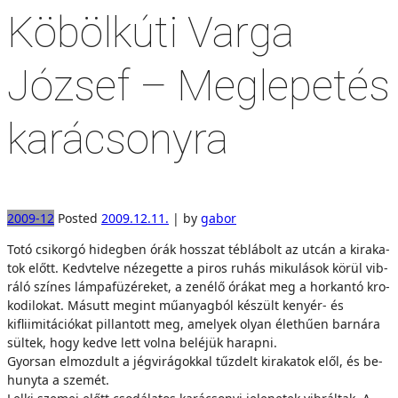
Köbölkúti Varga
József – Meglepetés
karácsonyra
2009-12
Posted
2009.12.11.
|
by
gabor
To­tó csi­kor­gó hi­deg­ben órák hos­­szat téb­lá­bolt az ut­cán a ki­ra­ka­
tok előtt. Kedv­tel­ve né­ze­get­te a pi­ros ru­hás mi­ku­lá­sok kö­rül vib­
rá­ló szí­nes lám­pa­fü­zé­re­ket, a ze­né­lő órá­kat meg a hor­kan­tó kro­
ko­di­lo­kat. Má­sutt megint mű­anyag­ból ké­szült ke­nyér- és
kifliimitációkat pil­lan­tott meg, ame­lyek olyan élet­hű­en bar­ná­ra
sül­tek, hogy ked­ve lett vol­na be­lé­jük ha­rap­ni.
Gyor­san el­moz­dult a jég­vi­rág­ok­kal tűz­delt ki­ra­ka­tok elől, és be­
huny­ta a sze­mét.