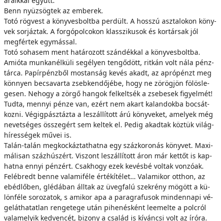
ára­ik­kal együtt.
Benn nyü­zsög­tek az em­be­rek.
To­tó rög­vest a köny­ves­bolt­ba per­dült. A hos­­szú asz­ta­lo­kon köny­
vek sor­jáz­tak. A for­gó­pol­co­kon klas­­szi­ku­sok és kor­tár­sak jól
meg­fér­tek egy­más­sal.
To­tó so­ha­sem ment ha­tá­ro­zott szán­dék­kal a köny­ves­bolt­ba.
Ami­ó­ta mun­ka­nél­kü­li se­gé­lyen ten­gő­dött, rit­kán volt nála pénz­
tár­ca. Pa­pír­pénz­ből mos­tan­ság ke­vés akadt, az ap­ró­pénzt meg
kön­­nyen be­csa­var­ta zseb­ken­dő­jé­be, hogy ne zö­rög­jön fö­lös­le­
ge­sen. Ne­hogy a zör­gő han­gok fel­kelt­sék a zse­be­sek fi­gyel­mét!
Tud­ta, men­­nyi pén­ze van, ezért nem akart ka­lan­dok­ba bo­csát­
koz­ni. Vé­gig­pász­táz­ta a le­szál­lí­tott árú köny­ve­ket, ame­lyek még
ne­vet­sé­ges ös­­sze­gért sem kel­tek el. Pe­dig akad­tak köz­tük vi­lág­
hí­res­sé­gek mű­vei is.
Ta­lán-ta­lán meg­koc­káz­tat­hat­na egy százko­ro­nás köny­vet. Ma­xi­
má­li­san száz­hú­szért. Vi­szont le­szál­lí­tott áron már ket­tőt is kap­
hat­na en­­nyi pén­zért. Csak­hogy ezek ke­vés­bé vol­tak von­zó­ak.
Fel­éb­redt ben­ne va­la­mi­fé­le ér­ték­íté­let… Va­la­mi­kor ott­hon, az
ebéd­lő­ben, glé­dá­ban áll­tak az üveg­fa­lú szek­rény mö­gött a kü­
lön­fé­le so­ro­za­tok, s ami­kor apa a pa­ra­gra­fu­sok min­den­na­pi vé­
ge­lát­ha­tat­lan ren­ge­te­ge után pi­he­nés­ként le­emel­te a polc­ról
va­la­me­lyik ked­ven­cét, bi­zony a csa­lád is kí­ván­csi volt az író­ra.