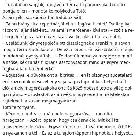
– Tu­da­tá­ban va­gyok, hogy vé­tet­tem a tíz­pa­ran­cso­lat ha­to­dik
pont­ja el­len – mond­ta ko­moly­kod­va To­tó.
Az ár­nyék cso­szo­gá­sa hall­ha­tób­bá vált.
– Ta­lán hi­ány­zik a re­per­to­ár­já­ból a ki­fo­gá­solt kö­tet? Eset­leg ka­
rá­cso­nyi aján­dék­ként… Va­la­mi is­me­rő­sé­nek kí­ván­ta? – szólt a re­
cse­gő hang, s a szem­üveg szá­rá­val kö­rö­ket írt a le­ve­gő­be.
– Csa­lá­dunk köny­ves­pol­cán ott dí­sze­leg­nek a Frank­lin, a Tevan
meg a Terra ki­adó kö­te­tei. De ez a bí­bor­szín vá­szon­kö­tés még­is
min­den­nél gyö­nyö­rűbb… – Föl­dön­tú­li mo­so­lya meg­igéz­te mind
a sző­ke, kék ­ru­hás filigráns as­­szony­sá­got, mind az egy­re meg­
fog­ha­tat­la­nabb em­ber­két.
– Egyszóval el­bű­völ­te önt a bo­rí­tás… Te­hát bi­zo­nyos tu­dat­alat­ti
erő köz­re­mű­kö­dé­sé­vel egy sa­ját­sá­gos hip­no­ti­kus hely­zet állt
elő, amely meg­erő­sza­kol­ta önt, és kö­zöm­bös­sé tet­te a vi­lág dol­
gai iránt… – okos­ko­dott az ár­nyék, s igye­ke­zett a mély­lé­lek­tan
rej­tel­me­it la­i­ku­san meg­ma­gya­ráz­ni.
Totó felfortyant.
– Kérem, mindez csupán belemagyarázás… – mondta
haragosan. – Azért loptam, hogy csukjanak le! Mit kell itt
fölöslegesen lelkizni… Egyszerűen nincs hová mennem, érti? És
a nya­ka­mon a tél… Ez az a tu­laj­don­kép­pe­ni hip­no­ti­kus hely­zet…