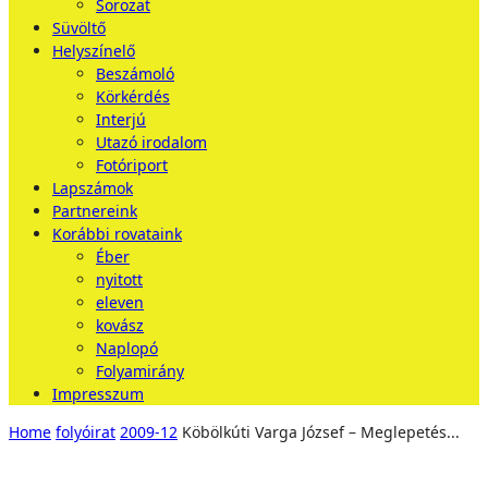
Sorozat
Süvöltő
Helyszínelő
Beszámoló
Körkérdés
Interjú
Utazó irodalom
Fotóriport
Lapszámok
Partnereink
Korábbi rovataink
Éber
nyitott
eleven
kovász
Naplopó
Folyamirány
Impresszum
Home
folyóirat
2009-12
Köbölkúti Varga József – Meglepetés...