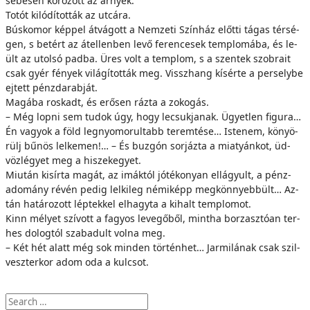
se­be­sen kö­rö­zött az ár­nyék.
To­tót ki­ló­dí­tot­ták az ut­cá­ra.
Bús­ko­mor kép­pel át­vá­gott a Nem­ze­ti Szín­ház előt­ti tá­gas tér­sé­
gen, s be­tért az át­el­len­ben le­vő fe­ren­ce­sek temp­lo­má­ba, és le­
ült az utol­só pad­ba. Üres volt a temp­lom, s a szen­tek szob­ra­it
csak gyér fé­nyek vi­lá­gí­tot­ták meg. Vissz­hang kí­sér­te a per­sely­be
ej­tett pénz­da­rab­ját.
Ma­gá­ba ros­kadt, és erő­sen ráz­ta a zo­ko­gás.
– Még lop­ni sem tu­dok úgy, hogy le­csuk­ja­nak. Ügyet­len fi­gu­ra…
Én va­gyok a föld leg­nyo­mo­rul­tabb te­rem­té­se… Is­te­nem, kö­nyö­
rülj bű­nös lelkemen!… – És buz­gón sor­jáz­ta a mi­atyán­kot, üd­
vöz­lé­gyet meg a hi­szek­egyet.
Mi­u­tán ki­sír­ta ma­gát, az imák­tól jó­té­ko­nyan el­lá­gyult, a pénz­
ado­mány ré­vén pe­dig lel­ki­leg né­mi­képp megkönnyebbült… Az­
tán ha­tá­ro­zott lép­tek­kel el­hagy­ta a ki­halt temp­lo­mot.
Kinn mé­lyet szí­vott a fa­gyos le­ve­gő­ből, mint­ha bor­zasz­tó­an ter­
hes do­log­tól sza­ba­dult vol­na meg.
– Két hét alatt még sok min­den tör­tén­het… Jarmilának csak szil­
vesz­ter­kor adom oda a kul­csot.