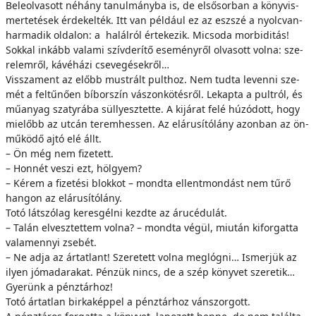
Be­le­ol­va­sott né­hány ta­nul­mány­ba is, de el­ső­sor­ban a könyv­is­
mer­te­té­sek ér­de­kel­ték. Itt van pél­dá­ul ez az esz­­szé a nyolc­van­
har­ma­dik ol­da­lon: a ha­lál­ról ér­te­ke­zik. Mi­cso­da mor­bi­di­tás!
Sok­kal in­kább va­la­mi szív­de­rí­tő ese­mény­ről ol­va­sott vol­na: sze­
re­lem­ről, ká­vé­há­zi cse­ve­gé­sek­ről…
Vis­­sza­ment az előbb must­rált pult­hoz. Nem tud­ta le­ven­ni sze­
mét a fel­tű­nő­en bí­bor­szín vá­szon­kö­tés­ről. Le­kap­ta a pult­ról, és
mű­anyag szaty­rá­ba sül­­lyesz­tet­te. A ki­já­rat fe­lé hú­zó­dott, hogy
mi­e­lőbb az ut­cán te­rem­hes­sen. Az el­áru­sí­tó­lány azon­ban az ön­
mű­kö­dő aj­tó elé állt.
– Ön még nem fi­ze­tett.
– Hon­nét ve­szi ezt, höl­gyem?
– Ké­rem a fi­ze­té­si blok­kot – mond­ta el­lent­mon­dást nem tű­rő
han­gon az el­áru­sí­tó­lány.
To­tó lát­szó­lag ke­res­gél­ni kezd­te az áru­cé­du­lát.
– Ta­lán el­vesz­tet­tem vol­na? – mond­ta vé­gül, mi­u­tán ki­for­gat­ta
va­la­men­­nyi zse­bét.
– Ne ad­ja az ár­tat­lant! Sze­re­tett vol­na meg­lóg­ni… Is­mer­jük az
ilyen jó­ma­da­ra­kat. Pén­zük nincs, de a szép köny­vet sze­re­tik…
Gye­rünk a pénz­tár­hoz!
To­tó ár­tat­lan bir­ka­kép­pel a pénz­tár­hoz ván­szor­gott.