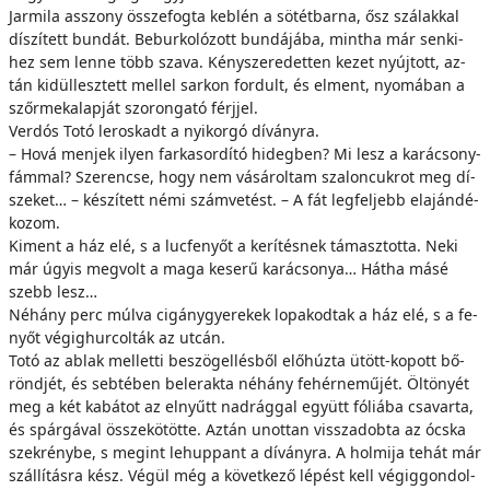
Jarmila as­­szony ös­­sze­fog­ta keb­lén a sö­tét­bar­na, ősz szá­lak­kal
dí­szí­tett bun­dát. Be­bur­ko­ló­zott bun­dá­já­ba, mint­ha már sen­ki­
hez sem len­ne több sza­va. Kény­sze­re­det­ten ke­zet nyúj­tott, az­
tán ki­dül­lesz­tett mel­lel sar­kon for­dult, és el­ment, nyo­má­ban a
szőr­me­ka­lap­ját szo­ron­ga­tó férj­jel.
Verdós To­tó le­ros­kadt a nyi­kor­gó dí­vány­ra.
– Ho­vá men­jek ilyen far­kas­or­dí­tó hi­deg­ben? Mi lesz a ka­rá­csony­
fám­mal? Sze­ren­cse, hogy nem vá­sá­rol­tam sza­lon­cuk­rot meg dí­
sze­ket… – ké­szí­tett né­mi szám­ve­tést. – A fát leg­fel­jebb el­aján­dé­
ko­zom.
Ki­ment a ház elé, s a luc­fe­nyőt a ke­rí­tés­nek tá­masz­tot­ta. Ne­ki
már úgy­is meg­volt a ma­ga ke­se­rű ka­rá­cso­nya… Hát­ha má­sé
szebb lesz…
Né­hány perc múl­va ci­gány­gye­re­kek lo­pa­kod­tak a ház elé, s a fe­
nyőt vé­gig­hur­col­ták az ut­cán.
To­tó az ab­lak mel­let­ti be­szö­gel­lés­ből elő­húz­ta ütött-ko­pott bő­
rönd­jét, és seb­té­ben be­le­rak­ta né­hány fe­hér­ne­mű­jét. Öl­tö­nyét
meg a két ka­bá­tot az el­nyűtt nad­rág­gal együtt fó­li­á­ba csa­var­ta,
és spár­gá­val ös­­sze­kö­töt­te. Az­tán unot­tan vis­­sza­dob­ta az ócs­ka
szek­rény­be, s megint le­hup­pant a dí­vány­ra. A hol­mi­ja te­hát már
szál­lí­tás­ra kész. Vé­gül még a kö­vet­ke­ző lé­pést kell vé­gig­gon­dol­