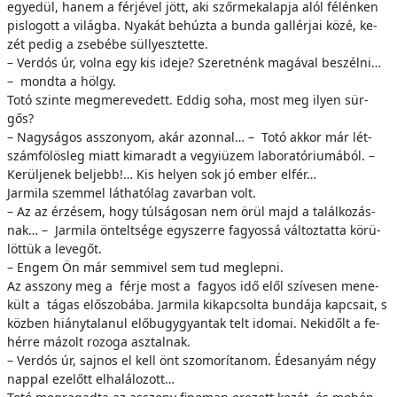
egye­dül, ha­nem a fér­jé­vel jött, aki szőr­me­ka­lap­ja alól fé­lén­ken
pis­lo­gott a vi­lág­ba. Nya­kát be­húz­ta a bun­da gal­lér­jai kö­zé, ke­
zét pe­dig a zse­bé­be sül­­lyesz­tet­te.
– Verdós úr, vol­na egy kis ide­je? Sze­ret­nénk ma­gá­val be­szél­ni…
– mond­ta a hölgy.
To­tó szin­te meg­me­re­ve­dett. Ed­dig so­ha, most meg ilyen sür­
gős?
– Nagy­sá­gos as­­szo­nyom, akár azon­nal… – To­tó ak­kor már lét­
szám­fö­lös­leg mi­att ki­ma­radt a vegyiüzem la­bo­ra­tó­ri­u­má­ból. –
Ke­rül­je­nek beljebb!… Kis he­lyen sok jó em­ber el­fér…
Jarmila szemmel láthatólag za­var­ban volt.
– Az az ér­zé­sem, hogy túl­sá­go­san nem örül majd a ta­lál­ko­zás­
nak… – Jarmila ön­telt­sé­ge egy­szer­re fa­gyos­sá vál­toz­tat­ta kö­rü­
löt­tük a levegőt.
– En­gem Ön már sem­mi­vel sem tud meg­lep­ni.
Az as­­szony meg a fér­je most a fa­gyos idő elől szí­ve­sen me­ne­
kült a tá­gas elő­szo­bá­ba. Jarmila ki­kap­csol­ta bun­dá­ja kap­csa­it, s
köz­ben hi­ány­ta­la­nul elő­bugy­­gyan­tak telt ido­mai. Ne­ki­dőlt a fe­
hér­re má­zolt ro­zo­ga asz­tal­nak.
– Verdós úr, saj­nos el kell önt szo­mo­rí­ta­nom. Édes­anyám négy
nap­pal ez­előtt elhalálozott…