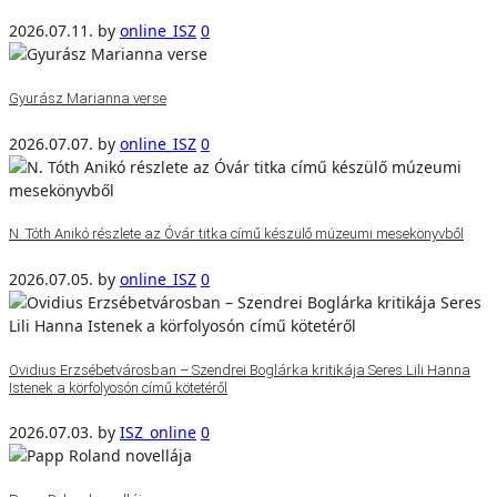
2026.07.11.
by
online_ISZ
0
Gyurász Marianna verse
2026.07.07.
by
online_ISZ
0
N. Tóth Anikó részlete az Óvár titka című készülő múzeumi mesekönyvből
2026.07.05.
by
online_ISZ
0
Ovidius Erzsébetvárosban – Szendrei Boglárka kritikája Seres Lili Hanna
Istenek a körfolyosón című kötetéről
2026.07.03.
by
ISZ_online
0