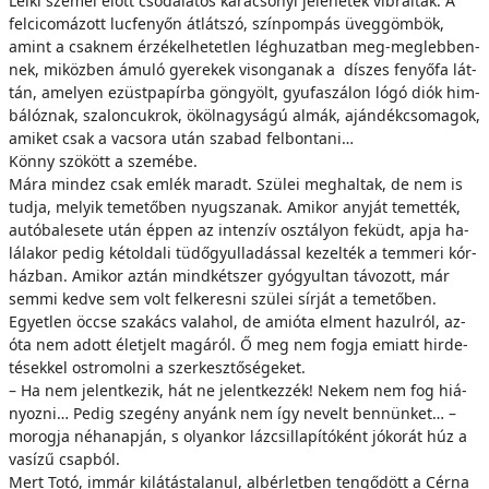
Lel­ki sze­mei előtt cso­dá­la­tos ka­rá­cso­nyi je­le­ne­tek vib­rál­tak. A
fel­ci­co­má­zott luc­fe­nyőn át­lát­szó, szín­pom­pás üveg­göm­bök,
amint a csak­nem ér­zé­kel­he­tet­len lég­hu­zat­ban meg-meg­leb­ben­
nek, mi­köz­ben ámu­ló gye­re­kek vi­son­ga­nak a dí­szes fe­nyő­fa lát­
tán, ame­lyen ezüst­pa­pír­ba gön­gyölt, gyu­fa­szá­lon ló­gó di­ók him­
bá­lóz­nak, sza­lon­cuk­rok, ökölnagyságú al­mák, aján­dék­cso­mag­ok,
ami­ket csak a va­cso­ra után sza­bad fel­bon­ta­ni…
Könny szö­kött a sze­mé­be.
Má­ra mind­ez csak em­lék ma­radt. Szü­lei meg­hal­tak, de nem is
tud­ja, me­lyik te­me­tő­ben nyug­sza­nak. Ami­kor any­ját te­met­ték,
au­tó­bal­ese­te után ép­pen az in­ten­zív osz­tá­lyon fe­küdt, ap­ja ha­
lá­la­kor pe­dig ké­tol­da­li tü­dő­gyul­la­dás­sal ke­zel­ték a temmeri kór­
ház­ban. Ami­kor az­tán mind­két­szer gyógy­ul­tan tá­vo­zott, már
sem­mi ked­ve sem volt fel­ke­res­ni szü­lei sír­ját a te­me­tő­ben.
Egyet­len öc­­cse sza­kács va­la­hol, de ami­ó­ta el­ment ha­zul­ról, az­
óta nem adott élet­jelt ma­gá­ról. Ő meg nem fog­ja emi­att hir­de­
té­sek­kel ost­ro­mol­ni a szer­kesz­tő­sé­ge­ket.
– Ha nem je­lent­ke­zik, hát ne je­lent­kez­zék! Ne­kem nem fog hi­á­
nyoz­ni… Pe­dig sze­gény anyánk nem így ne­velt bennünket… –
mo­rog­ja né­ha­nap­ján, s olyan­kor láz­csil­la­pí­tó­ként jó­ko­rát húz a
vasízű csap­ból.
Mert To­tó, im­már ki­lá­tás­ta­la­nul, al­bér­let­ben ten­gő­dött a Cér­na