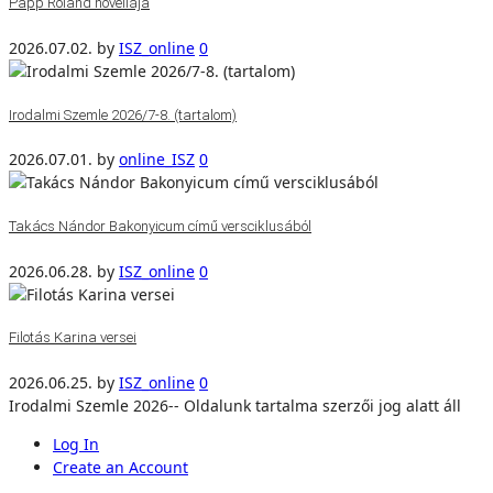
Papp Roland novellája
2026.07.02.
by
ISZ_online
0
Irodalmi Szemle 2026/7-8. (tartalom)
2026.07.01.
by
online_ISZ
0
Takács Nándor Bakonyicum című versciklusából
2026.06.28.
by
ISZ_online
0
Filotás Karina versei
2026.06.25.
by
ISZ_online
0
Irodalmi Szemle 2026-- Oldalunk tartalma szerzői jog alatt áll
Log In
Create an Account