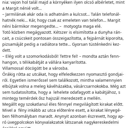
nia: va­jon hol ta­lál majd a kör­nyé­ken ilyen ol­csó al­bér­le­tet, mint
a Mar­git né­nié volt…
– Jarmilának akár oda is ad­hat­nám a kul­csot… Ta­lán te­le­fo­nál­
hat­nék ne­ki… Kár, hogy csak az eme­le­ten van te­le­fon… Mar­git
né­ni bár­mi­kor meg­en­ged­te… – mo­tyog­ta ma­ga elé.
To­tó köz­ben meg­ágya­zott. Két­szer is el­si­mí­tot­ta a duny­ha rán­
ca­it, a csücs­ke­it pon­to­san ös­­sze­iga­zí­tot­ta, a fej­pár­nát ki­po­rol­ta,
pi­zsa­má­ját pe­dig a ra­di­á­to­ra tet­te… Gyor­san tüs­tén­ked­ni kez­
dett.
– Elég volt a szo­mor­ko­dás­ból! Tett­re fel! – mond­ta az­tán fenn­
han­gon, s té­li­ka­bát­ját a vál­lá­ra ka­nya­rí­tot­ta.
Vil­la­mos­sal dö­cö­gött be a vá­ros­ba.
Órá­kig rót­ta az ut­cá­kat, hogy el­fe­led­kez­zen nyo­masz­tó gond­ja­i­
ról. Egyet­len is­me­rős­sel sem ta­lál­ko­zott, mint­ha va­la­men­­nyi­en
el­búj­tak vol­na a me­leg ká­vé­há­zak­ba, vá­sár­csar­nok­ok­ba. Még azt
sem tu­da­to­sí­tot­ta, hogy a le­he­le­te oda­fa­gyott a ka­bát­já­hoz, s
mint­egy te­mér­dek ősz haj­szál me­re­de­zett a mel­lén.
Meg­állt egy szo­kat­la­nul éles fén­­nyel meg­vi­lá­gí­tott ki­ra­kat előtt.
Mi­vel a fény in­kább az ut­ca elő­te­ré­re esett, a ki­ra­kat lé­nye­gé­
ben fél­ho­mály­ban ma­radt. Any­­nyit azon­ban ész­re­vett, hogy ap­
ró üveg­pol­co­kon könyv­alak­za­tok lát­sza­nak nagy­ke­res­ke­del­mi