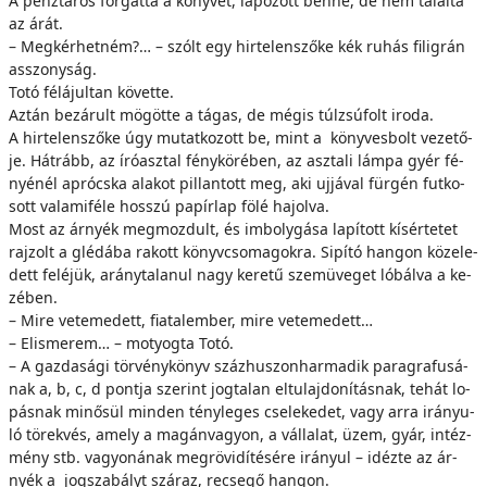
A pénz­tá­ros for­gat­ta a köny­vet, la­po­zott ben­ne, de nem ta­lál­ta
az árát.
– Megkérhetném?… – szólt egy hir­te­len­sző­ke kék ­ru­hás fi­lig­rán
as­­szony­ság.
To­tó fél­ájul­tan kö­vet­te.
Az­tán be­zá­rult mö­göt­te a tá­gas, de még­is túl­zsú­folt iro­da.
A hir­te­len­sző­ke úgy mu­tat­ko­zott be, mint a köny­ves­bolt ve­ze­tő­
je. Hát­rább, az író­asz­tal fény­kör­ében, az asz­ta­li lám­pa gyér fé­
nyé­nél ap­rócs­ka ala­kot pil­lan­tott meg, aki uj­já­val für­gén fut­ko­
sott va­la­mi­fé­le hos­­szú pa­pír­lap fö­lé ha­jol­va.
Most az ár­nyék meg­moz­dult, és im­boly­gá­sa la­pí­tott kí­sér­te­tet
raj­zolt a glé­dá­ba ra­kott könyv­cso­ma­gok­ra. Si­pí­tó han­gon kö­ze­le­
dett fe­lé­jük, arány­ta­la­nul nagy ke­re­tű szem­üve­get ló­bál­va a ke­
zé­ben.
– Mi­re ve­te­me­dett, fi­a­tal­em­ber, mi­re ve­te­me­dett…
– El­is­me­rem… – mo­tyog­ta To­tó.
– A gaz­da­sá­gi tör­vény­könyv száz­hu­szon­har­ma­dik pa­ra­gra­fu­sá­
nak a, b, c, d pont­ja sze­rint jog­ta­lan el­tu­laj­do­ní­tás­nak, te­hát lo­
pás­nak mi­nő­sül min­den tény­le­ges cse­le­ke­det, vagy ar­ra irá­nyu­
ló tö­rek­vés, amely a ma­gán­va­gyon, a vál­la­lat, üzem, gyár, in­téz­
mény stb. va­gyo­ná­nak meg­rö­vi­dí­té­sé­re irá­nyul – idéz­te az ár­
nyék a jog­sza­bályt szá­raz, re­cse­gő han­gon.