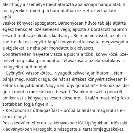
Mert­hogy a sze­mé­lye meg­ha­tá­roz­ta apa az­na­pi han­gu­la­tát. S
mi, gye­re­kek, min­dig jó han­gu­lat­ban sze­ret­tük vol­na lát­ni
apát…
Vas­kos köny­vet la­poz­ga­tott. Bár­so­nyo­san hű­vös táb­lá­ja át­jár­ta
egész ben­ső­jét. Szél­se­be­sen vé­gig­la­poz­ta a bor­dá­zott pa­pí­ron
ké­szült többszáz ol­da­las ki­ad­ványt. Be­le-be­le­ol­va­sott; az öt­szá­
za­dik ol­dal ös­­sze­gyűrt lap­ját te­nye­ré­vel ki­va­sal­ta, meg­vizs­gál­ta
a víz­je­le­ket, s né­ha pár mon­da­tot is el­ol­va­sott.
Gond­ter­hel­ten he­lyez­te vis­­sza a polc­ra a töb­bi könyv kö­zé. Sze­
mé­vel még so­ká­ig si­mo­gat­ta. Té­to­vá­zá­sá­ra az el­áru­sí­tó­lány is
fel­fi­gyelt a pult mö­gött.
– Gyö­nyö­rű vá­szon­kö­tés… Nyu­godt szív­vel ajánl­ha­tom… Nem
bán­ja meg. Ki­csit drá­ga, de hát az ér­té­kes köny­vért szí­ve­sen fi­
ze­tünk na­gyobb árat. Vagy nem úgy gon­dol­ja? – To­tó­nak az ide­
ge­i­re ment a mé­zes­má­zos be­széd. Ilyen­kor be­szél a pénz­ről,
ami­kor ezt a köny­vet szí­ve­sen el­csen­né… S ta­lán most még fo­ko­
zot­tab­ban fog­ja fi­gyel­ni…
– Kö­szö­nöm az út­ba­iga­zí­tást – pró­bál­ta le­ráz­ni ma­gá­ról az el­
áru­sí­tó­lányt.
Rossz­ked­vű­en el­for­dult a köny­ves­polc­tól. Új­sá­gok­ban, idő­sza­ki
ki­ad­vány­ok­ban ke­res­gélt, s né­ze­get­te a tar­ta­lom­jegy­zé­ke­ket.