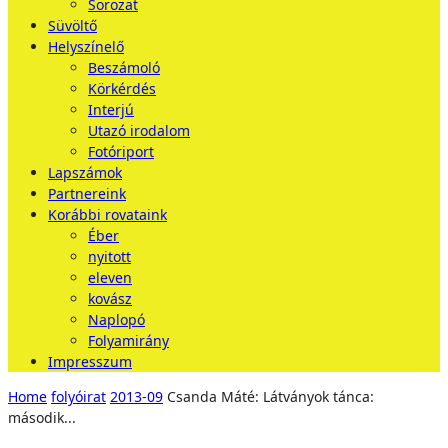
Sorozat
Süvöltő
Helyszínelő
Beszámoló
Körkérdés
Interjú
Utazó irodalom
Fotóriport
Lapszámok
Partnereink
Korábbi rovataink
Éber
nyitott
eleven
kovász
Naplopó
Folyamirány
Impresszum
Home
folyóirat
2013-09
Csanda Máté: Látványok tánca:
második...