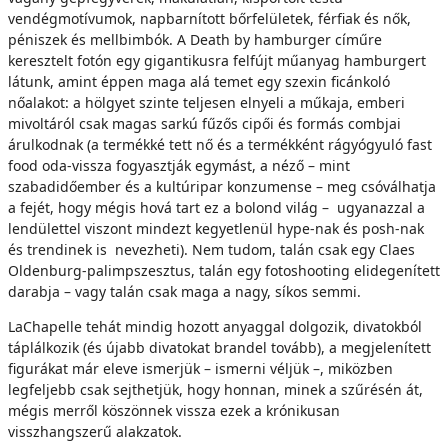
vendégmotívumok, napbarnított bőrfelületek, férfiak és nők,
péniszek és mellbimbók. A Death by hamburger címűre
keresztelt fotón egy gigantikusra felfújt műanyag hamburgert
látunk, amint éppen maga alá temet egy szexin ficánkoló
nőalakot: a hölgyet szinte teljesen elnyeli a műkaja, emberi
mivoltáról csak magas sarkú fűzős cipői és formás combjai
árulkodnak (a termékké tett nő és a termékként rágyógyuló fast
food oda-vissza fogyasztják egymást, a néző – mint
szabadidőember és a kultúripar konzumense – meg csóválhatja
a fejét, hogy mégis hová tart ez a bolond világ – ugyanazzal a
lendülettel viszont mindezt kegyetlenül hype-nak és posh-nak
és trendinek is nevezheti). Nem tudom, talán csak egy Claes
Oldenburg-palimpszesztus, talán egy fotoshooting elidegenített
darabja – vagy talán csak maga a nagy, síkos semmi.
LaChapelle tehát mindig hozott anyaggal dolgozik, divatokból
táplálkozik (és újabb divatokat brandel tovább), a megjelenített
figurákat már eleve ismerjük – ismerni véljük –, miközben
legfeljebb csak sejthetjük, hogy honnan, minek a szűrésén át,
mégis merről köszönnek vissza ezek a krónikusan
visszhangszerű alakzatok.