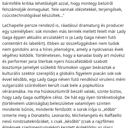
bármiféle kritika lehetőségét azzal, hogy mintegy belülről
felszámolják önmagukat. Tele vannak idézetekkel, terjengősek,
csúcstechnológiával készültek…”
LaChapelle persze rendező is, ráadásul dramaturg és producer
egy személyben: sok minden más termék mellett felelt már Lady
Gaga éppen aktuális arculatáért is (a Lady Gaga néven futó
contentért és labelért). Ebben az összefüggésben nem tudok
nem gondolni arra a híres jelenségre, amely a nyolcvanas évek
végéhez kötődik. Történetesen, hogy a kanadai body art művész
és performer Jana Sterbak nyers húscafatokból szabott
kosztümje (amelyet szűkebb fórumokon ugyan beáraztak a
kulturális szektor szereplői) a globális figyelem piacán sok-sok
évvel később, egy Lady Gaga néven futó rendkívül virulens mém
vulgarizáló szűrésében került csak bele a popkultúra
véráramába. Ha ma húskosztümről beszél valaki, szinte biztos,
hogy Lady Gaga outfitjére céloz. De hát egy ilyen történetiségbe
(történelem utániságba) beleszületve valamilyen szinten
mindenki bűnös, mindenki fertőzött: e sorok írója is „előbb”
ismerte meg a Donatello, Leonardo, Michelangelo és Raffaello
nevű nindzsateknőcöket, s csak „később” (csak a rajzfilmes
élmények szedimentumaként) kezdett érdeklődni az olasz