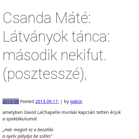
Csanda Máté:
Látványok tánca:
második nekifut.
(posztesszé),
2013-09
Posted
2013.09.17.
|
by
gabor
amelyben David LaChapelle munkái kapcsán tetten érjük
a spektákulumot
„már megint ez a beszélés
a nyelv pályája be széles”