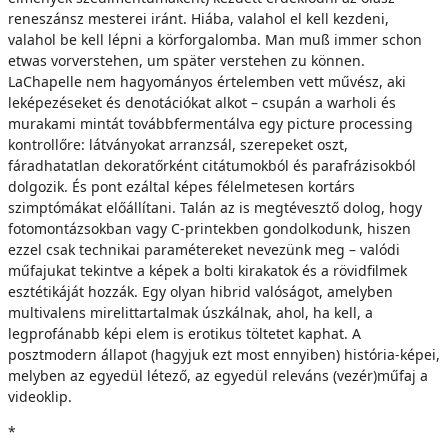
reneszánsz mesterei iránt. Hiába, valahol el kell kezdeni,
valahol be kell lépni a körforgalomba. Man muß immer schon
etwas vorverstehen, um später verstehen zu können.
LaChapelle nem hagyományos értelemben vett művész, aki
leképezéseket és denotációkat alkot – csupán a warholi és
murakami mintát továbbfermentálva egy picture processing
kontrollőre: látványokat arranzsál, szerepeket oszt,
fáradhatatlan dekoratőrként citátumokból és parafrázisokból
dolgozik. És pont ezáltal képes félelmetesen kortárs
szimptómákat előállítani. Talán az is megtévesztő dolog, hogy
fotomontázsokban vagy C-printekben gondolkodunk, hiszen
ezzel csak technikai paramétereket nevezünk meg – valódi
műfajukat tekintve a képek a bolti kirakatok és a rövidfilmek
esztétikáját hozzák. Egy olyan hibrid valóságot, amelyben
multivalens mirelittartalmak úszkálnak, ahol, ha kell, a
legprofánabb képi elem is erotikus töltetet kaphat. A
posztmodern állapot (hagyjuk ezt most ennyiben) história-képei,
melyben az egyedül létező, az egyedül releváns (vezér)műfaj a
videoklip.
*