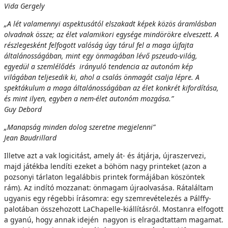
Vida Gergely
„A lét valamennyi aspektusától elszakadt képek közös áramlásban
olvadnak össze; az élet valamikori egysége mindörökre elveszett. A
részlegesként felfogott valóság úgy tárul fel a maga újfajta
általánosságában, mint egy önmagában lévő pszeudo-világ,
egyedül a szemlélődés irányuló tendencia az autonóm kép
világában teljesedik ki, ahol a csalás önmagát csalja lépre. A
spektákulum a maga általánosságában az élet konkrét kifordítása,
és mint ilyen, egyben a nem-élet autonóm mozgása.”
Guy Debord
„Manapság minden dolog szeretne megjelenni”
Jean Baudrillard
Illetve azt a vak logicitást, amely át- és átjárja, újraszervezi,
majd játékba lendíti ezeket a böhöm nagy printeket (azon a
pozsonyi tárlaton legalábbis printek formájában köszöntek
rám). Az indító mozzanat: önmagam újraolvasása. Rátaláltam
ugyanis egy régebbi írásomra: egy szemrevételezés a Pálffy-
palotában összehozott LaChapelle-kiállításról. Mostanra elfogott
a gyanú, hogy annak idején nagyon is elragadtattam magamat.