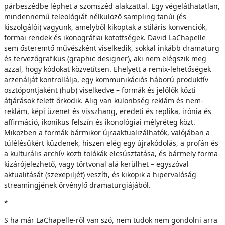
párbeszédbe léphet a szomszéd alakzattal. Egy végeláthatatlan,
mindennemű teleológiát nélkülöző sampling tanúi (és
kiszolgálói) vagyunk, amelyből kikoptak a stiláris konvenciók,
formai rendek és ikonográfiai kötöttségek. David LaChapelle
sem ősteremtő művészként viselkedik, sokkal inkább dramaturg
és tervezőgrafikus (graphic designer), aki nem elégszik meg
azzal, hogy kódokat közvetítsen. Ehelyett a remix-lehetőségek
arzenálját kontrollálja, egy kommunikációs háború produktív
osztópontjaként (hub) viselkedve – formák és jelölők közti
átjárások felett őrködik. Alig van különbség reklám és nem-
reklám, képi üzenet és visszhang, eredeti és replika, irónia és
affirmáció, ikonikus felszín és ikonológiai mélyréteg közt.
Miközben a formák bármikor újraaktualizálhatók, valójában a
túlélésükért küzdenek, hiszen elég egy újrakódolás, a profán és
a kulturális archív közti tolókák elcsúsztatása, és bármely forma
kizárójelezhető, vagy törtvonal alá kerülhet – egyszóval
aktualitását (szexepiljét) veszíti, és kikopik a hipervalóság
streamingjének örvénylő dramaturgiájából.
*
S ha már LaChapelle-ről van szó, nem tudok nem gondolni arra