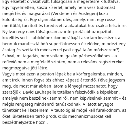
Egy elsietett olvasat volt, túlságosan a megértésre kifuttatva.
Egy figyelmetlen, kósza kísérlet, amely nem vesz tudomást
megértés és magyarázat (Verstehen és Auslegen) közti
különbségről. Egy olyan alámerülés, amely, mint egy rossz
merítőtál, torzított és töredezett alakzatokat hoz csak a felszínre.
Nyilván egy naiv, túlságosan az interpretációhoz igazított
közelítés volt – tablóképek ikonográfiáját akartam kivesézni, a
bennük manifesztálódó superflatnessen élcelődve, mindezt egy
ásatag és széttartó módszerrel (volt egyáltalán módszerem?).
Szóval, mi tagadás, nem voltam igazán párbeszédképes – a
reflexió nem a megfelelő szinten, nem a releváns regisztereket
megmozgatva jött létre.
Vagyis most ezen a ponton lépek be a körforgalomba, minden,
amit írok, innen fogva (és ehhez képest) értendő. Félve jegyzem
meg, de most már abban látom a lényegi mozzanatot, hogy
szerzőjük, David LaChapelle totálisan felszívódik a képekben,
amelyek nem beszélnek semmiről, nem képviselnek semmit – és
mégis rengeteg mindenről tanúskodnak. A látott anyagot
tünetként kell kezelnem. A tautológiái mögé kell furakodnom, az
őket lüktetésben tartó produkciós mechanizmusokat kell
beszédhelyzetbe hozni.