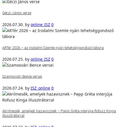
Géczi János verse
2026.07.30.
by
online_ISZ
0
ARTér 2026 – az Irodalmi Szemle nyári tehetséggondozó tábora
2026.07.25.
by
online_ISZ
0
Szamosvári Bence versei
2026.07.24.
by
ISZ_online
0
Akrilmesék, amelyek hazavisznek – Papp Gréta interjúja Rofusz Kinga
illusztrátorral