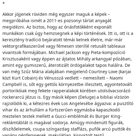
*
Akkor jöjjenek röviden még egyszer maguk a képek –
megpróbálva ismét a 2011-es pozsonyi tárlat anyagát
megidézni. Az biztos, hogy az óriásfotókként exponált
munkákon csak úgy hemzsegnek a képi történések. Itt is, ott is a
keresztény tradíció bejáratott témái kelnek életre, már-már
vektorgrafikaszerűvé vagy fémesen sterillé retusált tableaux
vivantsok formájában. Michael Jackson egy Pieta-kompozíció
Krisztusaként vagy éppen az ájtatos Mihály arkangyal pózában,
amint egy gumiszerű, áterotizált ördögalakot tapos halálra. De
van még Szűz Mária alakjában megjelenő Courtney Love (karjai
közt Kurt Cobain) és Vénusszá vedlett – nemesített – Naomi
Campbell is, sőt egy gettós környezetbe illesztett, agyontetovált
portorikóiak meg fekete rapperalakok körében utolsóvacsorázó
rockerarcú Jézus is. Egy másik képen (Deluge) a bibliai vízözön
rajzolódik ki, a kétezres évek Los Angelesébe ágyazva: a pusztító
vihar és az árhullám a fürtszerűen egymásba kapaszkodó
meztelen testek mellett a Gucci-emblémát és Burger King-
reklámtáblát is magával sodorja. Amúgy mindenütt figurák,
díszítőelemek, csupa színgazdag staffázs, pufók arcú puttók és
vagány gépfegyverek, makulátlan, kisportolt testű