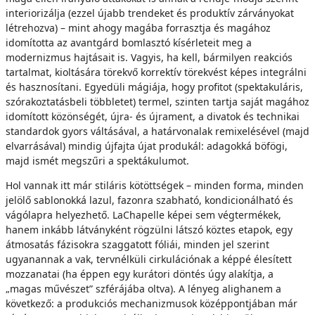
interiorizálja (ezzel újabb trendeket és produktív zárványokat
létrehozva) – mint ahogy magába forrasztja és magához
idomította az avantgárd bomlasztó kísérleteit meg a
modernizmus hajtásait is. Vagyis, ha kell, bármilyen reakciós
tartalmat, kioltására törekvő korrektív törekvést képes integrálni
és hasznosítani. Egyedüli mágiája, hogy profitot (spektakuláris,
szórakoztatásbeli többletet) termel, szinten tartja saját magához
idomított közönségét, újra- és újrament, a divatok és technikai
standardok gyors váltásával, a határvonalak remixelésével (majd
elvarrásával) mindig újfajta újat produkál: adagokká böfögi,
majd ismét megszűri a spektákulumot.
Hol vannak itt már stiláris kötöttségek – minden forma, minden
jelölő sablonokká lazul, fazonra szabható, kondicionálható és
vágólapra helyezhető. LaChapelle képei sem végtermékek,
hanem inkább látványként rögzülni látszó köztes etapok, egy
átmosatás fázisokra szaggatott fóliái, minden jel szerint
ugyanannak a vak, tervnélküli cirkulációnak a képpé élesített
mozzanatai (ha éppen egy kurátori döntés úgy alakítja, a
„magas művészet” szférájába oltva). A lényeg alighanem a
következő: a produkciós mechanizmusok középpontjában már