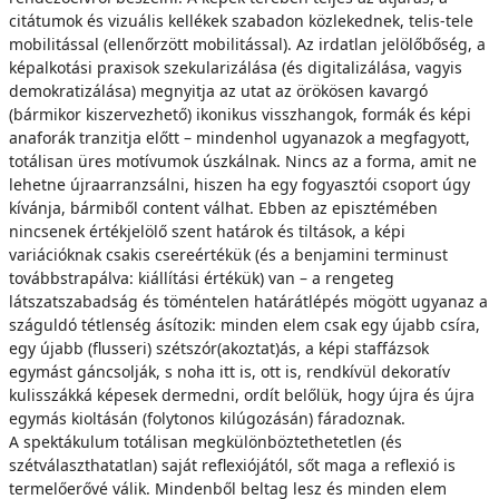
citátumok és vizuális kellékek szabadon közlekednek, telis-tele
mobilitással (ellenőrzött mobilitással). Az irdatlan jelölőbőség, a
képalkotási praxisok szekularizálása (és digitalizálása, vagyis
demokratizálása) megnyitja az utat az örökösen kavargó
(bármikor kiszervezhető) ikonikus visszhangok, formák és képi
anaforák tranzitja előtt – mindenhol ugyanazok a megfagyott,
totálisan üres motívumok úszkálnak. Nincs az a forma, amit ne
lehetne újraarranzsálni, hiszen ha egy fogyasztói csoport úgy
kívánja, bármiből content válhat. Ebben az episztémében
nincsenek értékjelölő szent határok és tiltások, a képi
variációknak csakis csereértékük (és a benjamini terminust
továbbstrapálva: kiállítási értékük) van – a rengeteg
látszatszabadság és töméntelen határátlépés mögött ugyanaz a
száguldó tétlenség ásítozik: minden elem csak egy újabb csíra,
egy újabb (flusseri) szétszór(akoztat)ás, a képi staffázsok
egymást gáncsolják, s noha itt is, ott is, rendkívül dekoratív
kulisszákká képesek dermedni, ordít belőlük, hogy újra és újra
egymás kioltásán (folytonos kilúgozásán) fáradoznak.
A spektákulum totálisan megkülönböztethetetlen (és
szétválaszthatatlan) saját reflexiójától, sőt maga a reflexió is
termelőerővé válik. Mindenből beltag lesz és minden elem