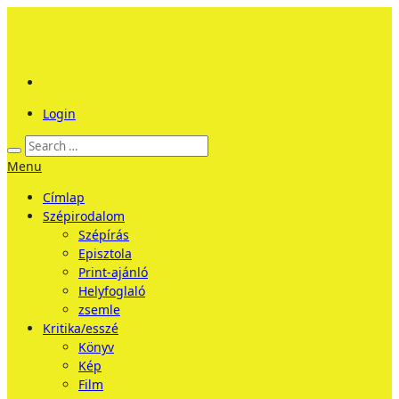
Login
Menu
Címlap
Szépirodalom
Szépírás
Episztola
Print-ajánló
Helyfoglaló
zsemle
Kritika/esszé
Könyv
Kép
Film