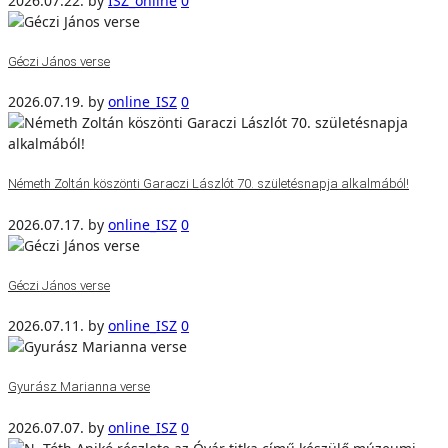
2026.07.22.
by
ISZ_online
0
Géczi János verse
2026.07.19.
by
online_ISZ
0
Németh Zoltán köszönti Garaczi Lászlót 70. születésnapja alkalmából!
2026.07.17.
by
online_ISZ
0
Géczi János verse
2026.07.11.
by
online_ISZ
0
Gyurász Marianna verse
2026.07.07.
by
online_ISZ
0