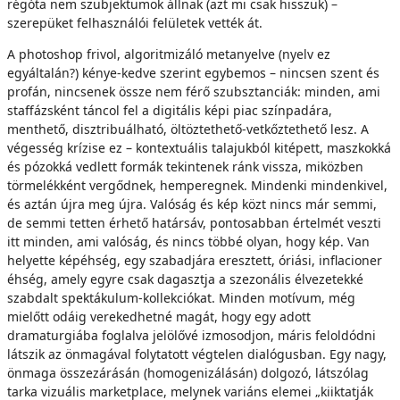
régóta nem szubjektumok állnak (azt mi csak hisszük) –
szerepüket felhasználói felületek vették át.
A photoshop frivol, algoritmizáló metanyelve (nyelv ez
egyáltalán?) kénye-kedve szerint egybemos – nincsen szent és
profán, nincsenek össze nem férő szubsztanciák: minden, ami
staffázsként táncol fel a digitális képi piac színpadára,
menthető, disztribuálható, öltöztethető-vetkőztethető lesz. A
végesség krízise ez – kontextuális talajukból kitépett, maszkokká
és pózokká vedlett formák tekintenek ránk vissza, miközben
törmelékként vergődnek, hemperegnek. Mindenki mindenkivel,
és aztán újra meg újra. Valóság és kép közt nincs már semmi,
de semmi tetten érhető határsáv, pontosabban értelmét veszti
itt minden, ami valóság, és nincs többé olyan, hogy kép. Van
helyette képéhség, egy szabadjára eresztett, óriási, inflacioner
éhség, amely egyre csak dagasztja a szezonális élvezetekké
szabdalt spektákulum-kollekciókat. Minden motívum, még
mielőtt odáig verekedhetné magát, hogy egy adott
dramaturgiába foglalva jelölővé izmosodjon, máris feloldódni
látszik az önmagával folytatott végtelen dialógusban. Egy nagy,
önmaga összezárásán (homogenizálásán) dolgozó, látszólag
tarka vizuális marketplace, melynek variáns elemei „kiiktatják