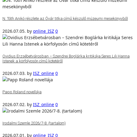
N. Tóth Anikó részlete az Óvár titka című készülő múzeumi mesekönyvből
2026.07.05.
by
online_ISZ
0
Ovidius Erzsébetvárosban – Szendrei Boglárka kritikája Seres Lili Hanna
Istenek a körfolyosón című kötetéről
2026.07.03.
by
ISZ_online
0
Papp Roland novellája
2026.07.02.
by
ISZ_online
0
Irodalmi Szemle 2026/7-8. (tartalom)
2026.07.01.
by
online_ISZ
0