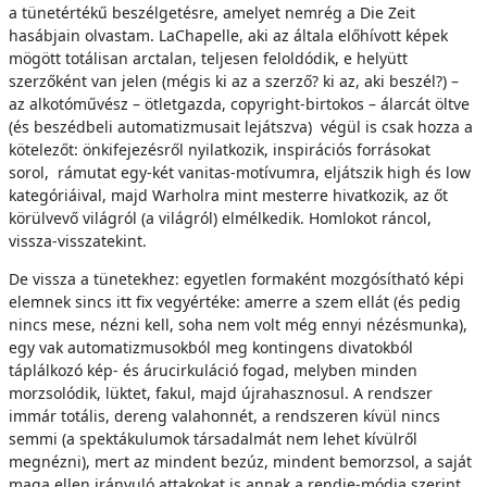
a tünetértékű beszélgetésre, amelyet nemrég a Die Zeit
hasábjain olvastam. LaChapelle, aki az általa előhívott képek
mögött totálisan arctalan, teljesen feloldódik, e helyütt
szerzőként van jelen (mégis ki az a szerző? ki az, aki beszél?) –
az alkotóművész – ötletgazda, copyright-birtokos – álarcát öltve
(és beszédbeli automatizmusait lejátszva) végül is csak hozza a
kötelezőt: önkifejezésről nyilatkozik, inspirációs forrásokat
sorol, rámutat egy-két vanitas-motívumra, eljátszik high és low
kategóriáival, majd Warholra mint mesterre hivatkozik, az őt
körülvevő világról (a világról) elmélkedik. Homlokot ráncol,
vissza-visszatekint.
De vissza a tünetekhez: egyetlen formaként mozgósítható képi
elemnek sincs itt fix vegyértéke: amerre a szem ellát (és pedig
nincs mese, nézni kell, soha nem volt még ennyi nézésmunka),
egy vak automatizmusokból meg kontingens divatokból
táplálkozó kép- és árucirkuláció fogad, melyben minden
morzsolódik, lüktet, fakul, majd újrahasznosul. A rendszer
immár totális, dereng valahonnét, a rendszeren kívül nincs
semmi (a spektákulumok társadalmát nem lehet kívülről
megnézni), mert az mindent bezúz, mindent bemorzsol, a saját
maga ellen irányuló attakokat is annak a rendje-módja szerint