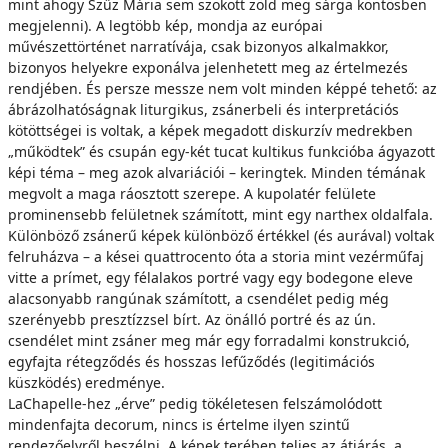
mint ahogy Szűz Mária sem szokott zöld meg sárga köntösben
megjelenni). A legtöbb kép, mondja az európai
művészettörténet narratívája, csak bizonyos alkalmakkor,
bizonyos helyekre exponálva jelenhetett meg az értelmezés
rendjében. És persze messze nem volt minden képpé tehető: az
ábrázolhatóságnak liturgikus, zsánerbeli és interpretációs
kötöttségei is voltak, a képek megadott diskurzív medrekben
„működtek” és csupán egy-két tucat kultikus funkcióba ágyazott
képi téma – meg azok alvariációi – keringtek. Minden témának
megvolt a maga ráosztott szerepe. A kupolatér felülete
prominensebb felületnek számított, mint egy narthex oldalfala.
Különböző zsánerű képek különböző értékkel (és aurával) voltak
felruházva – a kései quattrocento óta a storia mint vezérműfaj
vitte a prímet, egy félalakos portré vagy egy bodegone eleve
alacsonyabb rangúnak számított, a csendélet pedig még
szerényebb presztízzsel bírt. Az önálló portré és az ún.
csendélet mint zsáner meg már egy forradalmi konstrukció,
egyfajta rétegződés és hosszas lefűződés (legitimációs
küszködés) eredménye.
LaChapelle-hez „érve” pedig tökéletesen felszámolódott
mindenfajta decorum, nincs is értelme ilyen szintű
rendezőelvről beszélni. A képek terében teljes az átjárás, a