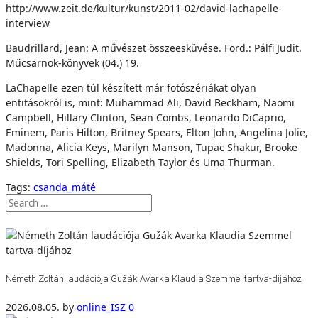
http://www.zeit.de/kultur/kunst/2011-02/david-lachapelle-
interview
Baudrillard, Jean: A művészet összeesküvése. Ford.: Pálfi Judit.
Műcsarnok-könyvek (04.) 19.
LaChapelle ezen túl készített már fotószériákat olyan
entitásokról is, mint: Muhammad Ali, David Beckham, Naomi
Campbell, Hillary Clinton, Sean Combs, Leonardo DiCaprio,
Eminem, Paris Hilton, Britney Spears, Elton John, Angelina Jolie,
Madonna, Alicia Keys, Marilyn Manson, Tupac Shakur, Brooke
Shields, Tori Spelling, Elizabeth Taylor és Uma Thurman.
Tags:
csanda_máté
Németh Zoltán laudációja Gužák Avarka Klaudia Szemmel tartva-díjához
2026.08.05.
by
online_ISZ
0