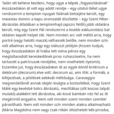
Talán ott kellene kezdeni, hogy ugye a képek „fogyasztásának”
évszázadokon át volt egy adott rendje – egy utolsó ítélet ugye
rendszerint a templom nyugati falának belsejére került, egy
maiestas domini a kapu oromzatát díszítette – egy Szent Péter-
ábrázolás általában a templomhajó (apszis felőli) jobb oldalára
került, míg egy Szent Pál rendszerint a kisebb exkluzivitású bal
oldalon kapott helyet stb. Nem minden arc volt méltó arra, hogy
portré (vagy halotti maszk) válhassék belőle, nem minden szín
volt alkalmas arra, hogy egy státuszt jelöljön (hiszen tudjuk,
hogy évszázadokon át hiába lett volna pénze egy
megtollasodott kereskedőnek piros ruhaszövetre, ha nem
tartozott a patríciusok rendjébe, nem viselhetett ilyesmit).
Eszembe jut, hogy évszázadokon át az egyik döntő kritérium a
dekórum (decorum) elve volt: decorum az, ami illik: a formák, a
kifejezések, a jelölések adekvát méltósága. Caravaggio
megrendelőinél annak idején kivágta a biztosítékot, hogy Szent
Máté egy kevésbé bölcs ábrázatú, mezítlábas (sőt koszos talpát
mutató) alakként lett ábrázolva, aki kissé bambán néz fel az őt
megérintő angyalra. Nem volt minden szent minden szenttel
párosítható. Nem volt minden szín minden alakra alkalmazható
(Mária Magdolna nem vagy csak ritkán öltözhetett kék-pirosba,