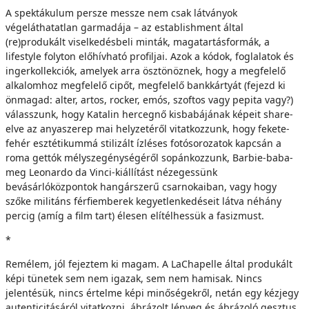
A spektákulum persze messze nem csak látványok
végeláthatatlan garmadája – az establishment által
(re)produkált viselkedésbeli minták, magatartásformák, a
lifestyle folyton előhívható profiljai. Azok a kódok, foglalatok és
ingerkollekciók, amelyek arra ösztönöznek, hogy a megfelelő
alkalomhoz megfelelő cipőt, megfelelő bankkártyát (fejezd ki
önmagad: alter, artos, rocker, emós, szoftos vagy pepita vagy?)
válasszunk, hogy Katalin hercegnő kisbabájának képeit share-
elve az anyaszerep mai helyzetéről vitatkozzunk, hogy fekete-
fehér esztétikummá stilizált ízléses fotósorozatok kapcsán a
roma gettók mélyszegénységéről sopánkozzunk, Barbie-baba-
meg Leonardo da Vinci-kiállítást nézegessünk
bevásárlóközpontok hangárszerű csarnokaiban, vagy hogy
szőke militáns férfiemberek kegyetlenkedéseit látva néhány
percig (amíg a film tart) élesen elítélhessük a fasizmust.
*
Remélem, jól fejeztem ki magam. A LaChapelle által produkált
képi tünetek sem nem igazak, sem nem hamisak. Nincs
jelentésük, nincs értelme képi minőségekről, netán egy kézjegy
autenticitásáról vitatkozni, ábrázolt lényeg és ábrázoló gesztus