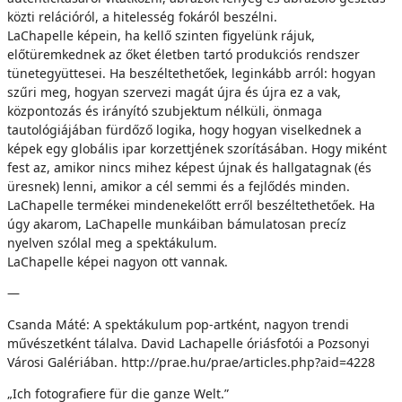
közti relációról, a hitelesség fokáról beszélni.
LaChapelle képein, ha kellő szinten figyelünk rájuk,
előtüremkednek az őket életben tartó produkciós rendszer
tünetegyüttesei. Ha beszéltethetőek, leginkább arról: hogyan
szűri meg, hogyan szervezi magát újra és újra ez a vak,
központozás és irányító szubjektum nélküli, önmaga
tautológiájában fürdőző logika, hogy hogyan viselkednek a
képek egy globális ipar korzettjének szorításában. Hogy miként
fest az, amikor nincs mihez képest újnak és hallgatagnak (és
üresnek) lenni, amikor a cél semmi és a fejlődés minden.
LaChapelle termékei mindenekelőtt erről beszéltethetőek. Ha
úgy akarom, LaChapelle munkáiban bámulatosan precíz
nyelven szólal meg a spektákulum.
LaChapelle képei nagyon ott vannak.
—
Csanda Máté: A spektákulum pop-artként, nagyon trendi
művészetként tálalva. David Lachapelle óriásfotói a Pozsonyi
Városi Galériában. http://prae.hu/prae/articles.php?aid=4228
„Ich fotografiere für die ganze Welt.”