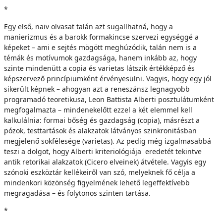
*
Egy első, naiv olvasat talán azt sugallhatná, hogy a
manierizmus és a barokk formakincse szervezi egységgé a
képeket – ami e sejtés mögött meghúzódik, talán nem is a
témák és motívumok gazdagsága, hanem inkább az, hogy
szinte mindenütt a copia és varietas látszik értékképző és
képszervező princípiumként érvényesülni. Vagyis, hogy egy jól
sikerült képnek – ahogyan azt a reneszánsz legnagyobb
programadó teoretikusa, Leon Battista Alberti posztulátumként
megfogalmazta – mindenekelőtt ezzel a két elemmel kell
kalkulálnia: formai bőség és gazdagság (copia), másrészt a
pózok, testtartások és alakzatok látványos szinkronitásban
megjelenő sokfélesége (varietas). Az pedig még izgalmasabbá
teszi a dolgot, hogy Alberti kriteriológiája eredetét tekintve
antik retorikai alakzatok (Cicero elveinek) átvétele. Vagyis egy
szónoki eszköztár kellékeiről van szó, melyeknek fő célja a
mindenkori közönség figyelmének lehető legeffektívebb
megragadása – és folytonos szinten tartása.
*