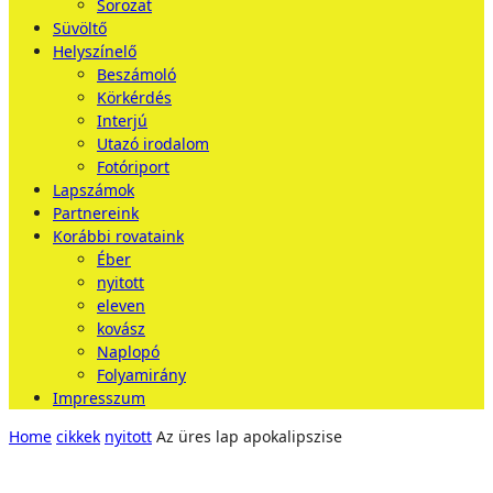
Sorozat
Süvöltő
Helyszínelő
Beszámoló
Körkérdés
Interjú
Utazó irodalom
Fotóriport
Lapszámok
Partnereink
Korábbi rovataink
Éber
nyitott
eleven
kovász
Naplopó
Folyamirány
Impresszum
Home
cikkek
nyitott
Az üres lap apokalipszise