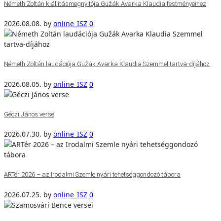
Németh Zoltán kiállításmegnyitója Gužák Avarka Klaudia festményeihez
2026.08.08.
by
online_ISZ
0
Németh Zoltán laudációja Gužák Avarka Klaudia Szemmel tartva-díjához
2026.08.05.
by
online_ISZ
0
Géczi János verse
2026.07.30.
by
online_ISZ
0
ARTér 2026 – az Irodalmi Szemle nyári tehetséggondozó tábora
2026.07.25.
by
online_ISZ
0