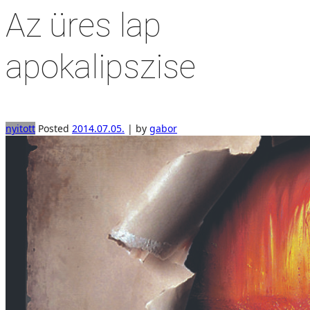
Az üres lap
apokalipszise
nyitott
Posted
2014.07.05.
|
by
gabor