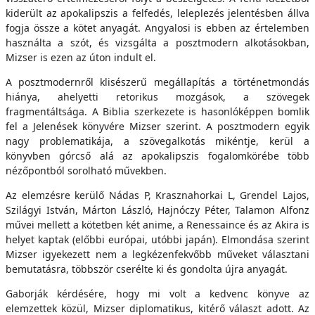
kiderült az apokalipszis a felfedés, leleplezés jelentésben állva
fogja össze a kötet anyagát. Angyalosi is ebben az értelemben
használta a szót, és vizsgálta a posztmodern alkotásokban,
Mizser is ezen az úton indult el.
A posztmodernről klisészerű megállapítás a történetmondás
hiánya, ahelyetti retorikus mozgások, a szövegek
fragmentáltsága. A Biblia szerkezete is hasonlóképpen bomlik
fel a Jelenések könyvére Mizser szerint. A posztmodern egyik
nagy problematikája, a szövegalkotás mikéntje, kerül a
könyvben górcső alá az apokalipszis fogalomkörébe több
nézőpontból sorolható művekben.
Az elemzésre kerülő Nádas P, Krasznahorkai L, Grendel Lajos,
Szilágyi István, Márton László, Hajnóczy Péter, Talamon Alfonz
művei mellett a kötetben két anime, a Renessaince és az Akira is
helyet kaptak (előbbi európai, utóbbi japán). Elmondása szerint
Mizser igyekezett nem a legkézenfekvőbb műveket választani
bemutatásra, többször cserélte ki és gondolta újra anyagát.
Gaborják kérdésére, hogy mi volt a kedvenc könyve az
elemzettek közül, Mizser diplomatikus, kitérő választ adott. Az