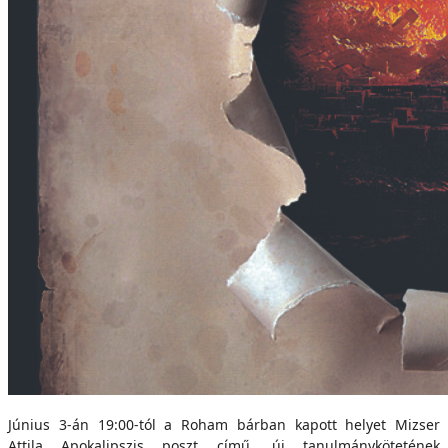
Június 3-án 19:00-tól a Roham bárban kapott helyet Mizser
Attila Apokalipszis poszt című, új tanulmánykötetének