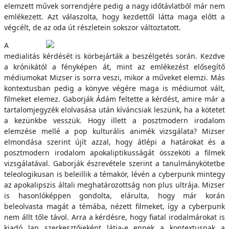
elemzett művek sorrendjére pedig a nagy időtávlatból már nem
emlékezett. Azt válaszolta, hogy kezdettől látta maga előtt a
végcélt, de az oda út részletein sokszor változtatott.
A
medialitás kérdését is körbejárták a beszélgetés során. Kezdve
a krónikától a fényképen át, mint az emlékezést elősegítő
médiumokat Mizser is sorra veszi, mikor a műveket elemzi. Más
kontextusban pedig a könyve végére maga is médiumot vált,
filmeket elemez. Gaborják Ádám feltette a kérdést, amire már a
tartalomjegyzék elolvasása után kíváncsiak leszünk, ha a kötetet
a kezünkbe vesszük. Hogy illett a posztmodern irodalom
elemzése mellé a pop kulturális animék vizsgálata? Mizser
elmondása szerint újít azzal, hogy átlépi a határokat és a
posztmodern irodalom apokaliptikusságát összeköti a filmek
vizsgálatával. Gaborják észrevétele szerint a tanulmánykötetbe
teleologikusan is beleillik a témakör, lévén a cyberpunk mintegy
az apokalipszis általi meghatározottság non plus ultrája. Mizser
is hasonlóképpen gondolta, elárulta, hogy már korán
beleolvasta magát a témába, nézett filmeket, így a cyberpunk
nem állt tőle távol. Arra a kérdésre, hogy fiatal irodalmárokat is
kiadó lap szerkesztőjeként látja-e ennek a kontextusnak a