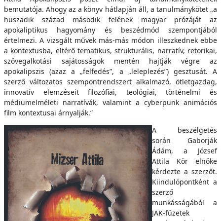
bemutatója. Ahogy az a könyv hátlapján áll, a tanulmánykötet „a
huszadik század második felének magyar prózáját az
apokaliptikus hagyomány és beszédmód szempontjából
értelmezi. A vizsgált művek más-más módon illeszkednek ebbe
a kontextusba, eltérő tematikus, strukturális, narratív, retorikai,
szövegalkotási sajátosságok mentén hajtják végre az
apokalipszis (azaz a „felfedés”, a „leleplezés”) gesztusát. A
szerző változatos szempontrendszert alkalmazó, ötletgazdag,
innovatív elemzéseit filozófiai, teológiai, történelmi és
médiumelméleti narratívák, valamint a cyberpunk animációs
film kontextusai árnyalják.”
A beszélgetés
során Gaborják
Ádám, a József
Attila Kör elnöke
kérdezte a szerzőt.
Kiindulópontként a
szerző
munkásságából a
JAK-füzetek