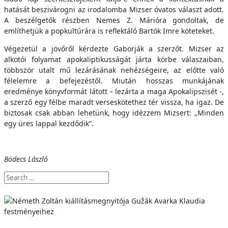
hatását beszivárogni az irodalomba Mizser óvatos választ adott.
A beszélgetők részben Nemes Z. Márióra gondoltak, de
említhetjük a popkultúrára is reflektáló Bartók Imre köteteket.
Végezetül a jövőről kérdezte Gaborják a szerzőt. Mizser az
alkotói folyamat apokaliptikusságát járta körbe válaszaiban,
többször utalt mű lezárásának nehézségeire, az előtte való
félelemre a befejezéstől. Miután hosszas munkájának
eredménye könyvformát látott – lezárta a maga Apokalipszisét -,
a szerző egy félbe maradt verseskötethez tér vissza, ha igaz. De
biztosak csak abban lehetünk, hogy idézzem Mizsert: „Minden
egy üres lappal kezdődik”.
Bödecs László