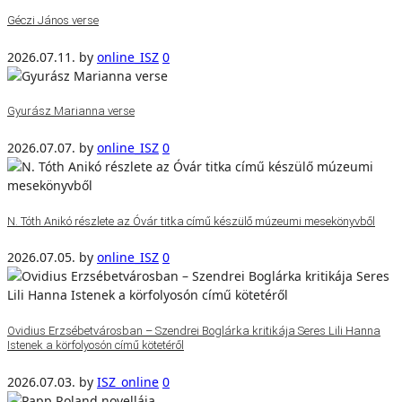
Géczi János verse
2026.07.11.
by
online_ISZ
0
Gyurász Marianna verse
2026.07.07.
by
online_ISZ
0
N. Tóth Anikó részlete az Óvár titka című készülő múzeumi mesekönyvből
2026.07.05.
by
online_ISZ
0
Ovidius Erzsébetvárosban – Szendrei Boglárka kritikája Seres Lili Hanna
Istenek a körfolyosón című kötetéről
2026.07.03.
by
ISZ_online
0