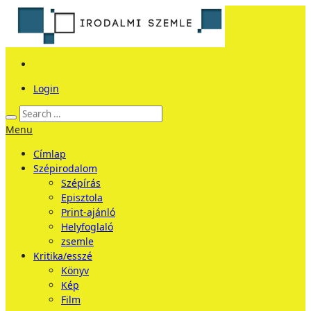
Login
Menu
Címlap
Szépirodalom
Szépírás
Episztola
Print-ajánló
Helyfoglaló
zsemle
Kritika/esszé
Könyv
Kép
Film