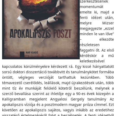
szerkesztésének
momentumát
emelte ki, majd a
fenti idézet után,
melyre Mizser
megjegyezte „ezzel
minden le van lőve”
– elkezdte
részletesen
faggatni őt. Az első
kérdéskör a mű
keletkezésével
kapcsolatos körülményekre kérdezett rá. Egy kissé hányattatott
sorsú doktori disszertáció továbbvitt és tanulmánykötet formába
öntött, végleges verzióját tarthattuk kezünkben. Több
témavezető cserélődés, leállások, majd újrakezdések után, több
mint tíz év munkáját felölelő kötetről beszélünk, melynek a
szerző bevallása szerint az ihletője egy a 90-es évek közepén a
Kalligramban megjelent Angyalosi Gergely tanulmány Az
apokalipszis víziója és a posztmodern magyar próza címmel. Ezt
követően az apokalipszis sajátos, vagyis inkább az eredetihez
visszatérő értelmezéséről folyt a beszélgetés. A fenti idézetből